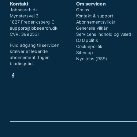
Kontakt
Om servicen
Jobsearch.dk
Om os
Mynstersvej 3
Kontakt & support
1827 Frederiksberg C
Abonnementsvilkår
support@jobsearch.dk
Generelle vilkår
CVR: 39925311
Servicens indhold og værdi
Datapolitik
Fuld adgang til servicen
Cookiepolitik
kræver et løbende
Sitemap
abonnement. Ingen
Nye jobs (RSS)
bindingstid.