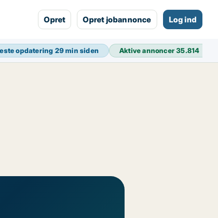
Opret
Opret jobannonce
Log ind
este opdatering
29 min siden
Aktive annoncer
35.814