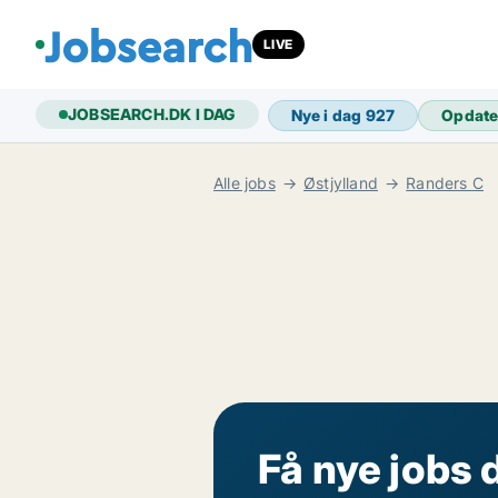
LIVE
JOBSEARCH.DK I DAG
Nye i dag
927
Opdate
Alle jobs
Østjylland
Randers C
Få nye jobs 