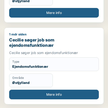
Østjylland
Mere info
1 mdr siden
Cecilie søger job som ejendomsfunktionær
Cecilie søger job som
ejendomsfunktionær
Cecilie søger job som ejendomsfunktionær
Type
Ejendomsfunktionær
Område
Østjylland
Mere info