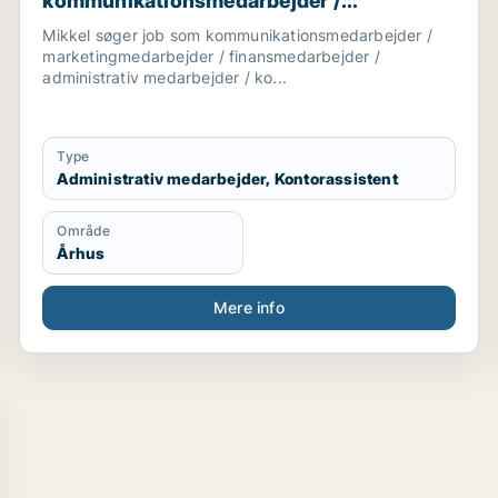
kommunikationsmedarbejder /
marketingmedarbejder /
Mikkel søger job som kommunikationsmedarbejder /
finansmedarbejder / administrativ
marketingmedarbejder / finansmedarbejder /
medarbejder / kontorassistent
administrativ medarbejder / ko...
Type
Administrativ medarbejder, Kontorassistent
Område
Århus
Mere info