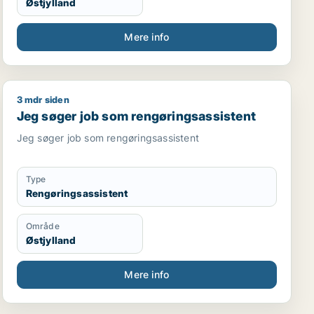
Østjylland
Mere info
3 mdr siden
Jeg søger job som rengøringsassistent
Jeg søger job som rengøringsassistent
Jeg søger job som rengøringsassistent
Type
Rengøringsassistent
Område
Østjylland
Mere info