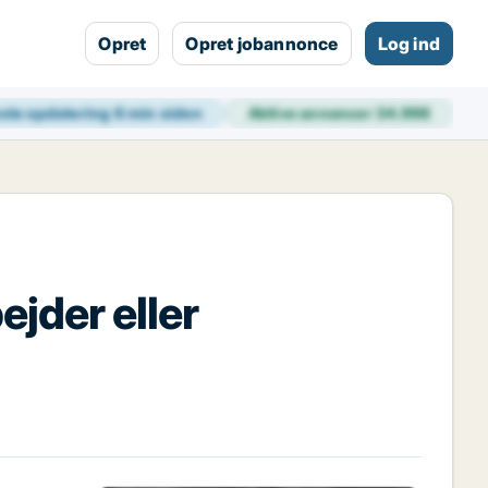
Opret
Opret jobannonce
Log ind
ste opdatering
6 min siden
Aktive annoncer
34.998
jder eller