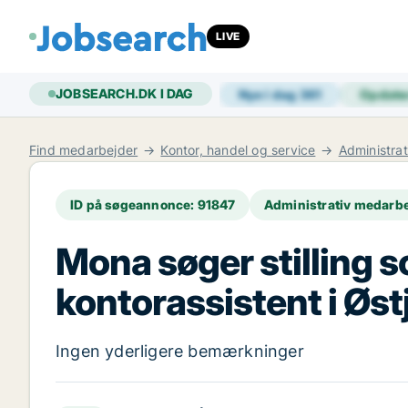
LIVE
JOBSEARCH.DK I DAG
Nye i dag
361
Opdate
Find medarbejder
Kontor, handel og service
Administra
ID på søgeannonce: 91847
Administrativ medarbe
Mona søger stilling 
kontorassistent i Øst
Ingen yderligere bemærkninger