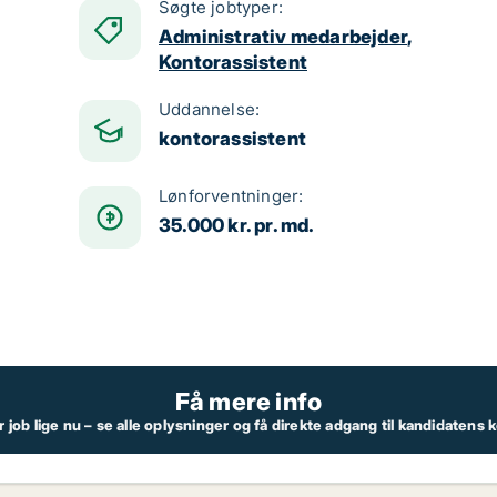
Søgte jobtyper:
Administrativ medarbejder
,
Kontorassistent
Uddannelse:
kontorassistent
Lønforventninger:
35.000 kr. pr. md.
Få mere info
job lige nu – se alle oplysninger og få direkte adgang til kandidatens