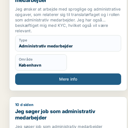
medarbejder
Jeg ønsker at arbejde med sproglige og administrative
opgaver, som relaterer sig til translatørfaget og i rollen
som administrativ medarbejder. Jeg har også
beskæftiget mig med KYC, hvilket også vil være
relevant.
Type
Administrativ medarbejder
Område
København
Mere info
10 d siden
Jeg søger job som administrativ medarbejder
Jeg søger job som administrativ
medarbejder
Jeg søger job som administrativ medarbejder