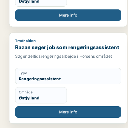
Østjylland
Mere info
1 mdr siden
Razan søger job som rengøringsassistent
Razan søger job som rengøringsassistent
Søger deltidsrengøringsarbejde i Horsens området
Type
Rengøringsassistent
Område
Østjylland
Mere info