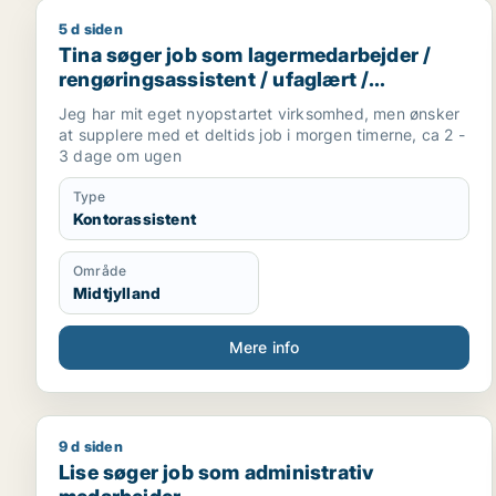
5 d siden
Tina søger job som lagermedarbejder / rengøringsa
Tina søger job som lagermedarbejder /
rengøringsassistent / ufaglært /
kontorassistent /
Jeg har mit eget nyopstartet virksomhed, men ønsker
kundeservicemedarbejder
at supplere med et deltids job i morgen timerne, ca 2 -
3 dage om ugen
Type
Kontorassistent
Område
Midtjylland
Mere info
9 d siden
Lise søger job som administrativ medarbejder
Lise søger job som administrativ