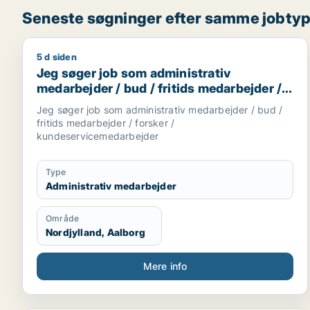
Seneste søgninger efter samme jobty
5 d siden
Jeg søger job som administrativ medarbejder / bud
Jeg søger job som administrativ
medarbejder / bud / fritids medarbejder /
forsker / kundeservicemedarbejder
Jeg søger job som administrativ medarbejder / bud /
fritids medarbejder / forsker /
kundeservicemedarbejder
Type
Administrativ medarbejder
Område
Nordjylland, Aalborg
Mere info