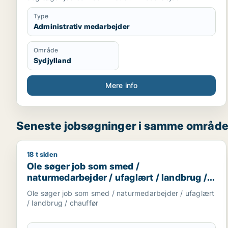
Type
Administrativ medarbejder
Område
Sydjylland
Mere info
Seneste jobsøgninger i samme områd
18 t siden
Ole søger job som smed / naturmedarbejder / ufagl
Ole søger job som smed /
naturmedarbejder / ufaglært / landbrug /
chauffør
Ole søger job som smed / naturmedarbejder / ufaglært
/ landbrug / chauffør