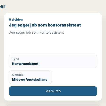
per
6 d siden
 / fritids medarbejder / forsker / kundeservicemedarbejd
Jeg søger job som kontorassistent
Jeg søger job som kontorassistent
Jeg søger job som kontorassistent
Type
Kontorassistent
Område
Midt-og Vestsjælland
Mere info