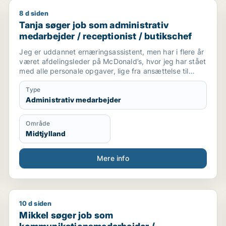
8 d siden
ssistent / ufaglært / kontorassistent / kundeservicemeda
Tanja søger job som administrativ medarbejder / rece
Tanja søger job som administrativ
medarbejder / receptionist / butikschef
Jeg er uddannet ernæringsassistent, men har i flere år
været afdelingsleder på McDonald’s, hvor jeg har stået
med alle personale opgaver, lige fra ansættelse til
vagtplanlægning. Jeg kunne godt tænke mig via
erfaring at fortsætte med at arbejde på kontor,
Type
planlægge og have med mennesker at gøre
Administrativ medarbejder
Område
Midtjylland
Mere info
10 d siden
Mikkel søger job som kommunikationsmedarbejder / 
Mikkel søger job som