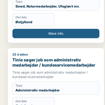
Type
Smed, Naturmedarbejder, Ufaglært mv.
Område
Østjylland
Mere info
22 d siden
Tinie søger job som administrativ medarbejder / 
Tinie søger job som administrativ
medarbejder / kundeservicemedarbejder
Tinie søger job som administrativ medarbejder /
kundeservicemedarbejder
Type
Administrativ medarbejder
Område