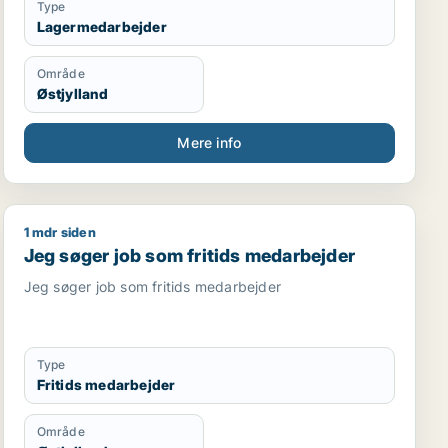
Type
Lagermedarbejder
Område
Østjylland
Mere info
1 mdr siden
Jeg søger job som fritids medarbejder
Jeg søger job som fritids medarbejder
Jeg søger job som fritids medarbejder
Type
Fritids medarbejder
Område