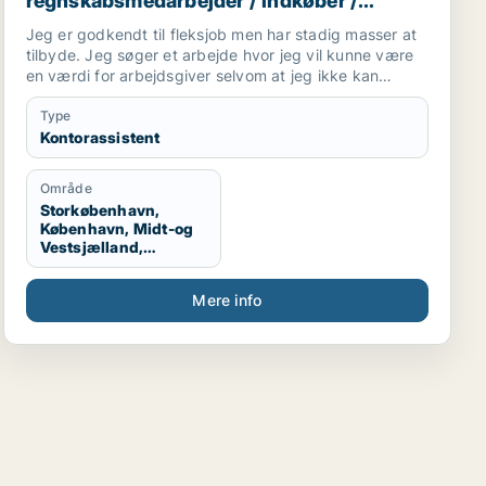
regnskabsmedarbejder / indkøber /
receptionist / maskintekniker
Jeg er godkendt til fleksjob men har stadig masser at
tilbyde. Jeg søger et arbejde hvor jeg vil kunne være
en værdi for arbejdsgiver selvom at jeg ikke kan
arbejde i en fuldtidsstilling. Jeg er ikke bleg for at
prøve noget nyt og søger derfor ikke kun inde for en
Type
bestemt branche
Kontorassistent
Område
Storkøbenhavn,
København, Midt-og
Vestsjælland,
Sydsjælland, Hele
Sjælland
Mere info