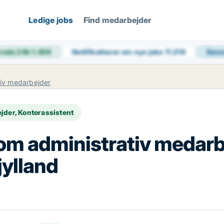
Ledige jobs
Find medarbejder
rede 24h
1.404
Notifikationer om nye jobs
11.216
Sene
tiv medarbejder
jder, Kontorassistent
som administrativ medarbe
jylland