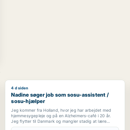
e
4 d siden
ært / landbrug / chauffør
Nadine søger job som sosu-assistent / sosu-hjælper
Nadine søger job som sosu-assistent /
sosu-hjælper
Jeg kommer fra Holland, hvor jeg har arbejdet med
hjemmesygepleje og på en Alzheimers-café i 20 år.
Jeg flytter til Danmark og mangler stadig at lære
sproget godt, før jeg kan arbejde som sygeplejerske.