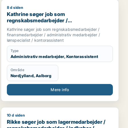
8 d siden
rbejder
ptionist / butikschef
Kathrine søger job som regnskabsmedarbejder / finansm
Kathrine søger job som
regnskabsmedarbejder /
finansmedarbejder / administrativ
Kathrine søger job som regnskabsmedarbejder /
medarbejder / lønspecialist /
finansmedarbejder / administrativ medarbejder /
kontorassistent
lønspecialist / kontorassistent
Type
Administrativ medarbejder, Kontorassistent
Område
Nordjylland, Aalborg
Mere info
10 d siden
marketingmedarbejder / finansmedarbejder / administrati
Rikke søger job som lagermedarbejder / regnskabsmeda
Rikke søger job som lagermedarbejder /