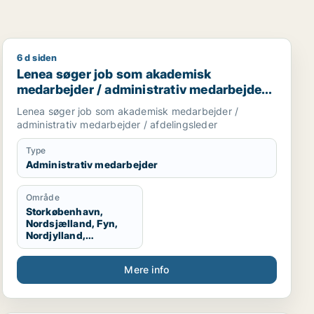
6 d siden
er
Lenea søger job som akademisk medarbejder / administ
Lenea søger job som akademisk
medarbejder / administrativ medarbejder /
afdelingsleder
Lenea søger job som akademisk medarbejder /
administrativ medarbejder / afdelingsleder
Type
Administrativ medarbejder
Område
Storkøbenhavn,
Nordsjælland, Fyn,
Nordjylland,
København, Grønland
Mere info