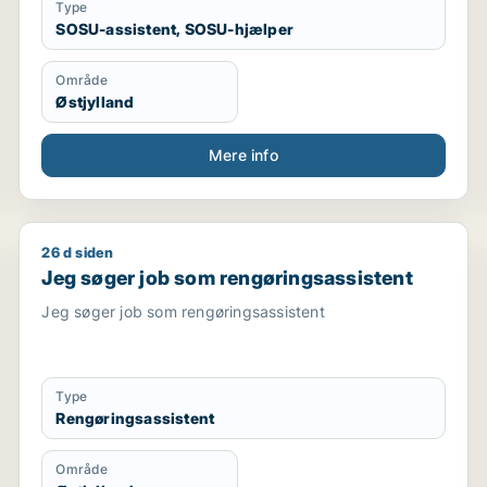
Type
SOSU-assistent, SOSU-hjælper
Område
Østjylland
Mere info
26 d siden
kundeservicemedarbejder
Jeg søger job som rengøringsassistent
Jeg søger job som rengøringsassistent
Jeg søger job som rengøringsassistent
Type
Rengøringsassistent
Område