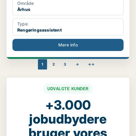
Område
Århus
Type
Rengøringsassistent
Mere info
1
2
3
→
→→
UDVALGTE KUNDER
+3.000
jobudbydere
bruger vores