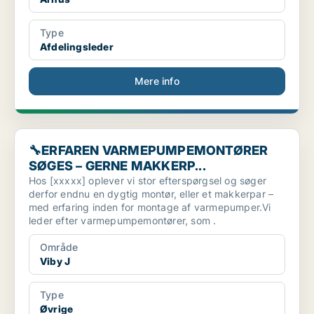
Type
Afdelingsleder
Mere info
🔧ERFAREN VARMEPUMPEMONTØRER SØGES – GERNE MAKKER
🔧ERFAREN VARMEPUMPEMONTØRER
SØGES – GERNE MAKKERP...
Hos [xxxxx] oplever vi stor efterspørgsel og søger
derfor endnu en dygtig montør, eller et makkerpar –
med erfaring inden for montage af varmepumper.Vi
leder efter varmepumpemontører, som .
Område
Viby J
Type
Øvrige