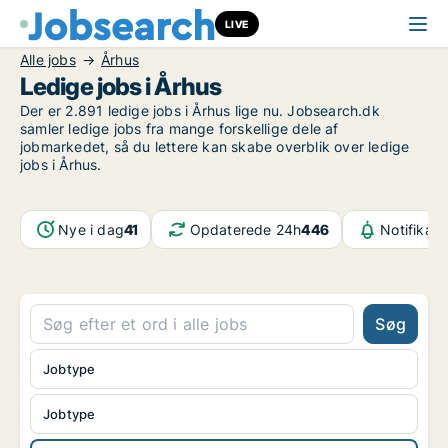
LIVE
Alle jobs
Århus
Ledige jobs i Århus
Der er 2.891 ledige jobs i Århus lige nu. Jobsearch.dk
samler ledige jobs fra mange forskellige dele af
jobmarkedet, så du lettere kan skabe overblik over ledige
jobs i Århus.
Nye i dag
41
Opdaterede 24h
446
Notifikati
Søg
Jobtype
Jobtype