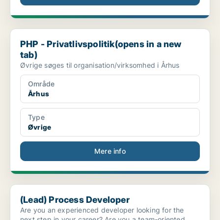
PHP - Privatlivspolitik(opens in a new tab)
PHP - Privatlivspolitik(opens in a new
tab)
Øvrige søges til organisation/virksomhed i Århus
Område
Århus
Type
Øvrige
Mere info
(Lead) Process Developer
(Lead) Process Developer
Are you an experienced developer looking for the
next step in your career? Are you a team-oriented