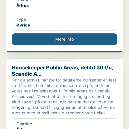
Århus
Type
Øvrige
Mere info
PLATIN
Housekeeper Public Areas, delitd 30 t/u, Scandic A...
Housekeeper Public Areas, delitd 30 t/u,
Scandic A...
Ta’r du ansvar, har øje for detaljerne og sætter en ære
i at få vores hotel til at shine, så tror vi på, at du er
vores nye Housekeeper til Public Areas på Scandic
Aarhus vest. Vi ved, at du har en faglig stolthed og
altid har dit på det rene, når det gælder den daglige
rengøring. Du forstår vigtigheden af at hilse på vores
gæster med et smil mens du rengør vores fælles
områder.
Område