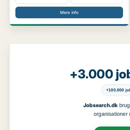
Mere info
+3.000 jo
+100.000 j
Jobsearch.dk
bruge
organisationer 