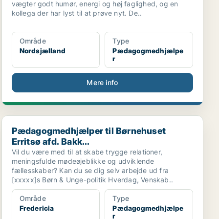
vægter godt humør, energi og høj faglighed, og en
kollega der har lyst til at prøve nyt. De..
Område
Type
Nordsjælland
Pædagogmedhjælpe
r
Mere info
Pædagogmedhjælper til Børnehuset Erritsø afd. Bakk...
Pædagogmedhjælper til Børnehuset
Erritsø afd. Bakk...
Vil du være med til at skabe trygge relationer,
meningsfulde mødeøjeblikke og udviklende
fællesskaber? Kan du se dig selv arbejde ud fra
[xxxxx]s Børn & Unge-politik Hverdag, Venskab..
Område
Type
Fredericia
Pædagogmedhjælpe
r