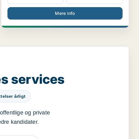
Mere info
s services
elser årligt
offentlige og private
edre kandidater.