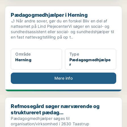
Pædagogmedhjælper i Herning
Pædagogmedhjælper i Herning
🌙 Når andre sover, gør du en forskel Bliv en del af
natteamet på Lind PlejecenterVi søger en social- og
sundhedsassistent eller social- og sundhedshjælper til
en fast nattevagtstilling på op t..
Område
Type
Herning
Pædagogmedhjælpe
r
Mere info
...
Refmosegård søger nærværende og struktureret pædag
Refmosegård søger nærværende og
struktureret pædag...
Pædagogmedhjælper søges til
organisation/virksomhed i 2630 Taastrup