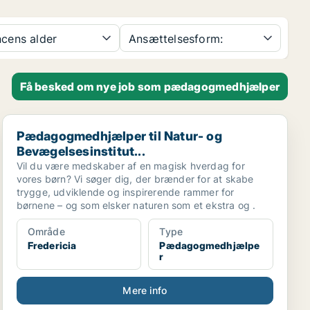
cens alder
Ansættelsesform:
Få besked om nye job som pædagogmedhjælper
Pædagogmedhjælper til Natur- og Bevægelsesinstitut...
Pædagogmedhjælper til Natur- og
Bevægelsesinstitut...
Vil du være medskaber af en magisk hverdag for
vores børn? Vi søger dig, der brænder for at skabe
trygge, udviklende og inspirerende rammer for
børnene – og som elsker naturen som et ekstra og .
Område
Type
Fredericia
Pædagogmedhjælpe
r
Mere info