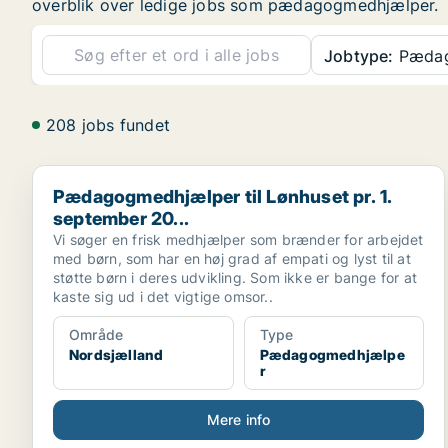
overblik over ledige jobs som pædagogmedhjælper.
Jobtype:
Pædag
208 jobs fundet
Pædagogmedhjælper til Lønhuset pr. 1. september 20.
Pædagogmedhjælper til Lønhuset pr. 1.
september 20...
Vi søger en frisk medhjælper som brænder for arbejdet
med børn, som har en høj grad af empati og lyst til at
støtte børn i deres udvikling. Som ikke er bange for at
kaste sig ud i det vigtige omsor..
Område
Type
Nordsjælland
Pædagogmedhjælpe
r
Mere info