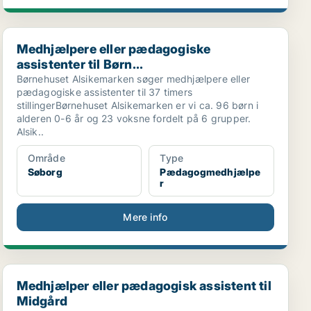
Medhjælpere eller pædagogiske assistenter til Børn...
Medhjælpere eller pædagogiske
assistenter til Børn...
Børnehuset Alsikemarken søger medhjælpere eller
pædagogiske assistenter til 37 timers
stillingerBørnehuset Alsikemarken er vi ca. 96 børn i
alderen 0-6 år og 23 voksne fordelt på 6 grupper.
Alsik..
Område
Type
Søborg
Pædagogmedhjælpe
r
Mere info
Medhjælper eller pædagogisk assistent til Midgård
Medhjælper eller pædagogisk assistent til
Midgård