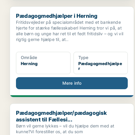
Pædagogmedhjælper i Herning
Pædagogmedhjælper i Herning
Fritidsvejleder på specialområdet med et bankende
hjerte for stærke fællesskaberI Herning tror vi på, at
alle børn og unge har ret til et fedt fritidsliv – og vi vil
rigtig gerne hjælpe til, at..
Område
Type
Herning
Pædagogmedhjælpe
r
Mere info
Pædagogmedhjælper/pædagogisk assistent til Fællesi
Pædagogmedhjælper/pædagogisk
assistent til Fællesi...
Børn vil gerne lykkes – vil du hjælpe dem med at
kunne?Vi forestiller os, at du som