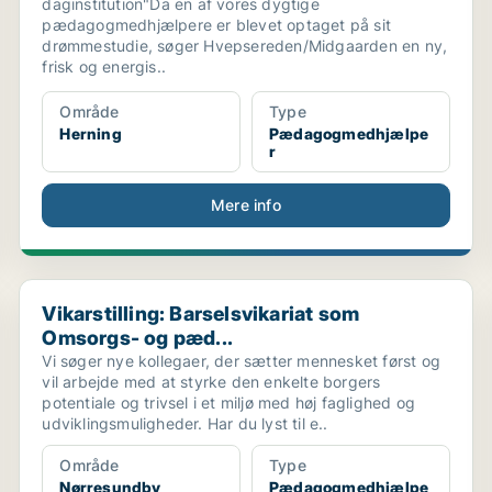
daginstitution"Da en af vores dygtige
pædagogmedhjælpere er blevet optaget på sit
drømmestudie, søger Hvepsereden/Midgaarden en ny,
frisk og energis..
Område
Type
Herning
Pædagogmedhjælpe
r
Mere info
Vikarstilling: Barselsvikariat som Omsorgs- og pæd...
Vikarstilling: Barselsvikariat som
Omsorgs- og pæd...
Vi søger nye kollegaer, der sætter mennesket først og
vil arbejde med at styrke den enkelte borgers
potentiale og trivsel i et miljø med høj faglighed og
udviklingsmuligheder. Har du lyst til e..
Område
Type
Nørresundby
Pædagogmedhjælpe