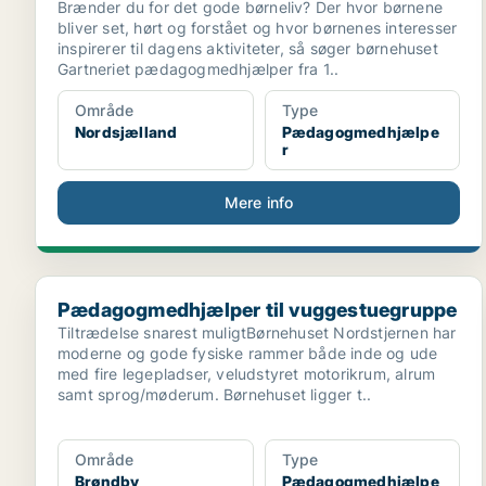
Brænder du for det gode børneliv? Der hvor børnene
bliver set, hørt og forstået og hvor børnenes interesser
inspirerer til dagens aktiviteter, så søger børnehuset
Gartneriet pædagogmedhjælper fra 1..
Område
Type
Nordsjælland
Pædagogmedhjælpe
r
Mere info
Pædagogmedhjælper til vuggestuegruppe
Pædagogmedhjælper til vuggestuegruppe
Tiltrædelse snarest muligtBørnehuset Nordstjernen har
moderne og gode fysiske rammer både inde og ude
med fire legepladser, veludstyret motorikrum, alrum
samt sprog/møderum. Børnehuset ligger t..
Område
Type
Brøndby
Pædagogmedhjælpe