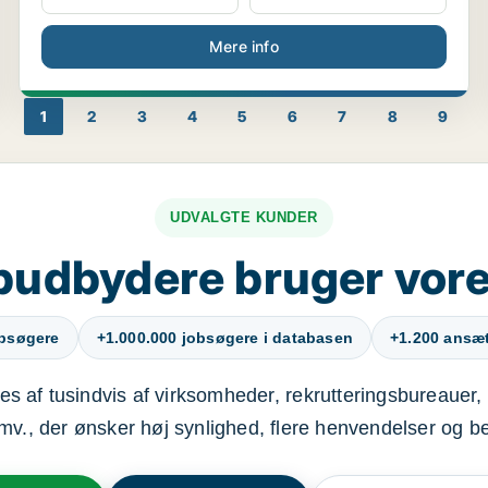
Mere info
1
2
3
4
5
6
7
8
9
UDVALGTE KUNDER
budbydere bruger vore
obsøgere
+1.000.000 jobsøgere i databasen
+1.200 ansætt
s af tusindvis af virksomheder, rekrutteringsbureauer, 
mv., der ønsker høj synlighed, flere henvendelser og b