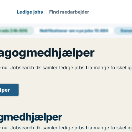
Ledige jobs
Find medarbejder
rede 24h
606
Notifikationer om nye jobs
10.684
Sene
dagogmedhjælper
u. Jobsearch.dk samler ledige jobs fra mange forskellige
lper
ogmedhjælper
u. Jobsearch.dk samler ledige jobs fra mange forskellige