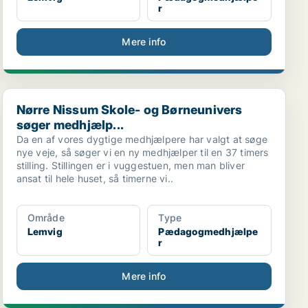
r
Mere info
.
Nørre Nissum Skole- og Børneunivers søger medhjælp...
Nørre Nissum Skole- og Børneunivers
søger medhjælp...
Da en af vores dygtige medhjælpere har valgt at søge
nye veje, så søger vi en ny medhjælper til en 37 timers
stilling. Stillingen er i vuggestuen, men man bliver
ansat til hele huset, så timerne vi..
Område
Type
Lemvig
Pædagogmedhjælpe
r
Mere info