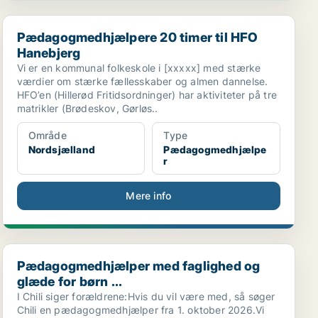
Pædagogmedhjælpere 20 timer til HFO Hanebjerg
Pædagogmedhjælpere 20 timer til HFO
Hanebjerg
Vi er en kommunal folkeskole i [xxxxx] med stærke
værdier om stærke fællesskaber og almen dannelse.
HFO’en (Hillerød Fritidsordninger) har aktiviteter på tre
matrikler (Brødeskov, Gørløs..
Område
Type
Nordsjælland
Pædagogmedhjælpe
r
Mere info
...
Pædagogmedhjælper med faglighed og glæde for børn ..
Pædagogmedhjælper med faglighed og
glæde for børn ...
I Chili siger forældrene:Hvis du vil være med, så søger
Chili en pædagogmedhjælper fra 1. oktober 2026.Vi