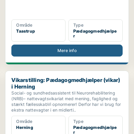
Område
Type
Taastrup
Pædagogmedhjælpe
r
Mere info
Vikarstilling: Pædagogmedhjælper (vikar) i Herning
Vikarstilling: Pædagogmedhjælper (vikar)
i Herning
Social- og sundhedsassistent til Neurorehabilitering
(NRB)– nattevagtsvikariat med mening, faglighed og
stærkt fællesskabVi opnormerer! Derfor har vi brug for
ekstra nattevagter i en midlerti..
Område
Type
Herning
Pædagogmedhjælpe
r