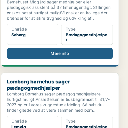
Børnehuset Midgård søger medhjælper eller
pædagogisk assistent på 37 timer ugentligt. Stillingen
ønskes besat hurtigst muligtVi ønsker en kollega der
brænder for at sikre tryghed og udvikling af .
Område
Type
Søborg
Pædagogmedhjælpe
r
Mere info
Lomborg børnehus søger pædagogmedhjælper
Lomborg børnehus søger
pædagogmedhjælper
Lomborg Børnehus søger pædagogmedhjælpere
hurtigst muligt.Ansættelsen er tidsbegrænset til 31/7-
2027 og er i vores vuggestue afdeling. Så hvis du-
finder glæde ved at være sammen med børn..
Område
Type
Lemvig
Pædagogmedhjælpe