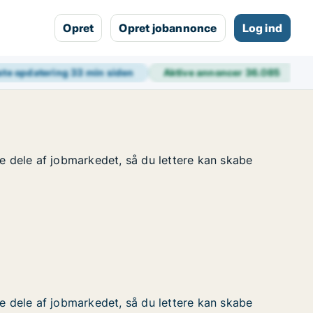
Opret
Opret jobannonce
Log ind
ste opdatering
33 min siden
Aktive annoncer
36.085
 dele af jobmarkedet, så du lettere kan skabe
 dele af jobmarkedet, så du lettere kan skabe