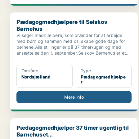
Pædagogmedhjælpere til Selskov Børnehus
Pædagogmedhjælpere til Selskov
Børnehus
Vi søger medhjælpere, som brænder for at arbejde
med børn og sammen med os, skabe gode dage for
børnene.Alle stillinger er på 37 timer/ugen og med
ansættelse den 1. september.Selskov Børnehus er et..
Område
Type
Nordsjælland
Pædagogmedhjælpe
r
Mere info
Pædagogmedhjælper 37 timer ugentlig til Børnehuset.
Pædagogmedhjælper 37 timer ugentlig til
Børnehuset...