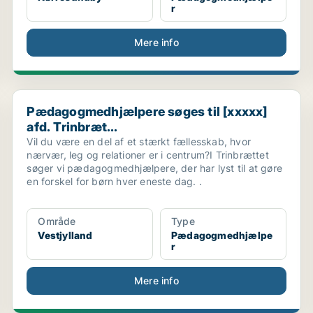
r
Mere info
..
Pædagogmedhjælpere søges til [xxxxx] afd. Trinbræt..
Pædagogmedhjælpere søges til [xxxxx]
afd. Trinbræt...
Vil du være en del af et stærkt fællesskab, hvor
nærvær, leg og relationer er i centrum?I Trinbrættet
søger vi pædagogmedhjælpere, der har lyst til at gøre
en forskel for børn hver eneste dag. .
Område
Type
Vestjylland
Pædagogmedhjælpe
r
Mere info