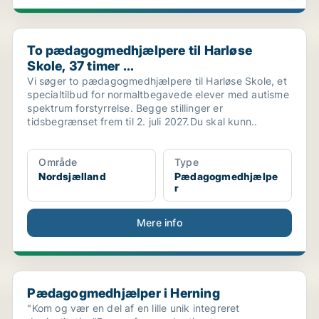
To pædagogmedhjælpere til Harløse Skole, 37 timer ...
To pædagogmedhjælpere til Harløse
Skole, 37 timer ...
Vi søger to pædagogmedhjælpere til Harløse Skole, et
specialtilbud for normaltbegavede elever med autisme
spektrum forstyrrelse. Begge stillinger er
tidsbegrænset frem til 2. juli 2027.Du skal kunn..
Område
Type
Nordsjælland
Pædagogmedhjælpe
r
Mere info
..
Pædagogmedhjælper i Herning
Pædagogmedhjælper i Herning
"Kom og vær en del af en lille unik integreret