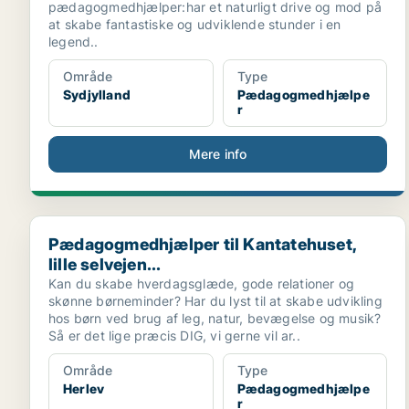
pædagogmedhjælper:har et naturligt drive og mod på
at skabe fantastiske og udviklende stunder i en
legend..
Område
Type
Sydjylland
Pædagogmedhjælpe
r
Mere info
Pædagogmedhjælper til Kantatehuset, lille selvejen...
Pædagogmedhjælper til Kantatehuset,
lille selvejen...
Kan du skabe hverdagsglæde, gode relationer og
skønne børneminder? Har du lyst til at skabe udvikling
hos børn ved brug af leg, natur, bevægelse og musik?
Så er det lige præcis DIG, vi gerne vil ar..
Område
Type
Herlev
Pædagogmedhjælpe
r