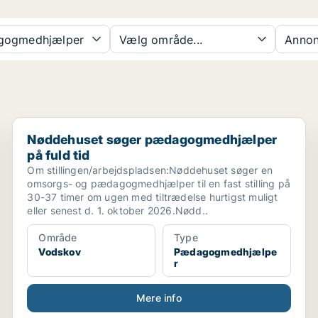
ogmedhjælper
Vælg område...
Annon
..
Nøddehuset søger pædagogmedhjælper på fuld tid
Nøddehuset søger pædagogmedhjælper
på fuld tid
Om stillingen/arbejdspladsen:Nøddehuset søger en
omsorgs- og pædagogmedhjælper til en fast stilling på
30-37 timer om ugen med tiltrædelse hurtigst muligt
eller senest d. 1. oktober 2026.Nødd..
Område
Type
Vodskov
Pædagogmedhjælpe
r
Mere info