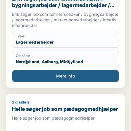
bygningsarbejder / lagermedarbejder /
marketingmedarbejder / kreativ
Erik søger job som tømrer/snedker / bygningsarbejder
medarbejder
/ lagermedarbejder / marketingmedarbejder / kreativ
medarbejder
Type
Lagermedarbejder
Område
Nordjylland, Aalborg, Midtjylland
Mere info
2 d siden
Helle søger job som pædagogmedhjælper
Helle søger job som pædagogmedhjælper
Helle søger job som pædagogmedhjælper