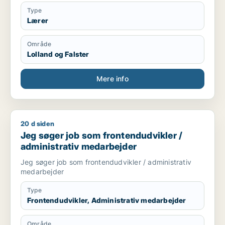
Type
Lærer
Område
Lolland og Falster
Mere info
20 d siden
Jeg søger job som frontendudvikler / administrativ medarbe
Jeg søger job som frontendudvikler /
administrativ medarbejder
Jeg søger job som frontendudvikler / administrativ
medarbejder
Type
Frontendudvikler, Administrativ medarbejder
Område