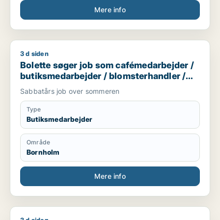
Mere info
3 d siden
Bolette søger job som cafémedarbejder / butiksmedarbejder
Bolette søger job som cafémedarbejder /
butiksmedarbejder / blomsterhandler /
hotelmedarbejder
Sabbatårs job over sommeren
Type
Butiksmedarbejder
Område
Bornholm
Mere info