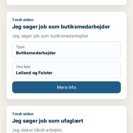
1 mdr siden
Jeg søger job som butiksmedarbejder
Jeg søger job som butiksmedarbejder
Jeg søger job som butiksmedarbejder
Type
Butiksmedarbejder
Område
Lolland og Falster
Mere info
1 mdr siden
Jeg søger job som ufaglært
Jeg søger job som ufaglært
Jeg elsker hårdt arbejde.