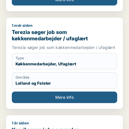
1 mdr siden
Terezia søger job som køkkenmedarbejder / ufaglært
Terezia søger job som
køkkenmedarbejder / ufaglært
Terezia søger job som køkkenmedarbejder / ufaglært
Type
Køkkenmedarbejder, Ufaglært
Område
Lolland og Falster
Mere info
1 år siden
Kamil søger job som maler