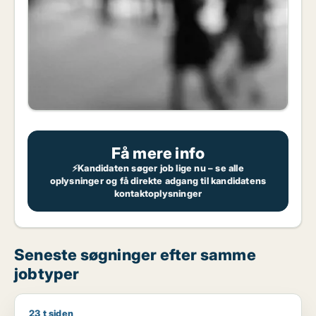
Få mere info
⚡Kandidaten søger job lige nu – se alle
oplysninger og få direkte adgang til kandidatens
kontaktoplysninger
Seneste søgninger efter samme
jobtyper
23 t siden
CrisLynn søger job som sosu-assistent / socialrådgiver / tj