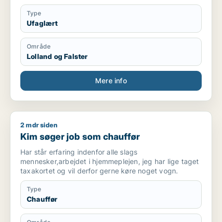
Type
Ufaglært
Område
Lolland og Falster
Mere info
2 mdr siden
Kim søger job som chauffør
Kim søger job som chauffør
Har står erfaring indenfor alle slags
mennesker,arbejdet i hjemmeplejen, jeg har lige taget
taxakortet og vil derfor gerne køre noget vogn.
Type
Chauffør