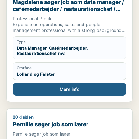
Magdalena søger job som data manager /
cafémedarbejder / restaurationschef /
hotelmedarbejder
Professional Profile
Experienced operations, sales and people
management professional with a strong background
in
hospitality, commercial leadership and operational
Type
coordination. Proven ability to manage teams,
Data Manager, Cafémedarbejder,
Restaurationschef mv.
optimise workflows, develop client relationships and
supervise projects. Experienced in technical
coordination, quality control, cooperation with
Område
subcontractors and reading technical drawings.
Lolland og Falster
Core Competencies
Operational Management • Team Leadership • Sales
Management • HR Management • Business
Mere info
Development • Customer Relationship Management •
Project Coordination • Quality Assurance •
Logistics Coordination • Contract Negotiation
20 d siden
Pernille søger job som lærer
Pernille søger job som lærer
Pernille søger job som lærer