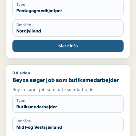
Type
Pædagogmedhjælper
Område
Nordjylland
Mere info
3 d siden
Beyza søger job som butiksmedarbejder
Beyza søger job som butiksmedarbejder
Beyza søger job som butiksmedarbejder
Type
Butiksmedarbejder
Område
Midt-og Vestsjælland