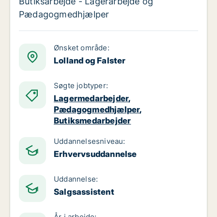
Butiksarbejde - Lagerarbejde og
Pædagogmedhjælper
Ønsket område:
Lolland og Falster
Søgte jobtyper:
Lagermedarbejder
,
Pædagogmedhjælper
,
Butiksmedarbejder
Uddannelsesniveau:
Erhvervsuddannelse
Uddannelse:
Salgsassistent
År i arbejde: