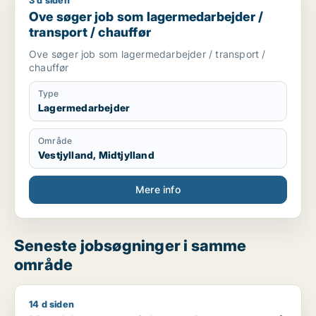
3 d siden
Ove søger job som lagermedarbejder / transport / chauffør
Ove søger job som lagermedarbejder /
transport / chauffør
Ove søger job som lagermedarbejder / transport /
chauffør
Type
Lagermedarbejder
Område
Vestjylland, Midtjylland
Mere info
Seneste jobsøgninger i samme
område
14 d siden
Magdalena søger job som data manager / cafémedarbejder /