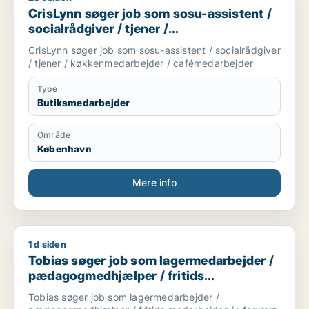
CrisLynn søger job som sosu-assistent /
socialrådgiver / tjener /
køkkenmedarbejder / cafémedarbejder
CrisLynn søger job som sosu-assistent / socialrådgiver
/ tjener / køkkenmedarbejder / cafémedarbejder
Type
Butiksmedarbejder
Område
København
Mere info
1 d siden
Tobias søger job som lagermedarbejder / pædagogmedhjælper
Tobias søger job som lagermedarbejder /
pædagogmedhjælper / fritids
medarbejder / ufaglært
Tobias søger job som lagermedarbejder /