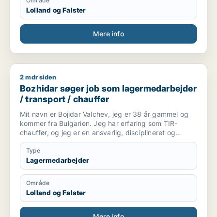
Område
Lolland og Falster
Mere info
2 mdr siden
Bozhidar søger job som lagermedarbejder / transport / chau
Bozhidar søger job som lagermedarbejder
/ transport / chauffør
Mit navn er Bojidar Valchev, jeg er 38 år gammel og
kommer fra Bulgarien. Jeg har erfaring som TIR-
chauffør, og jeg er en ansvarlig, disciplineret og
organiseret person. Jeg har evner til lange
internationale kurser, overholdelse af deadlines og
Type
sikker kørsel af tunge lastbiler. Jeg arbejder roligt
Lagermedarbejder
under pres, og jeg værdsætter ærlighed og en
professionel indstilling. Jeg er klar til at udvikle og
Område
bidrage med min erfaring og motivation til en
Lolland og Falster
fremtidig arbejdsgiver.
Mere info