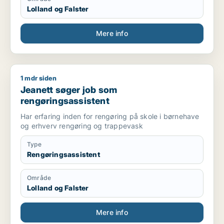
Lolland og Falster
Mere info
1 mdr siden
Jeanett søger job som rengøringsassistent
Jeanett søger job som
rengøringsassistent
Har erfaring inden for rengøring på skole i børnehave
og erhverv rengøring og trappevask
Type
Rengøringsassistent
Område
Lolland og Falster
Mere info