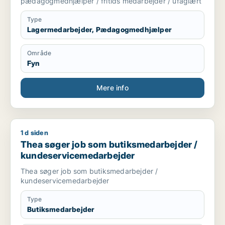
pædagogmedhjælper / fritids medarbejder / ufaglært
Type
Lagermedarbejder, Pædagogmedhjælper
Område
Fyn
Mere info
1 d siden
Thea søger job som butiksmedarbejder / kundeservicemeda
Thea søger job som butiksmedarbejder /
kundeservicemedarbejder
Thea søger job som butiksmedarbejder /
kundeservicemedarbejder
Type
Butiksmedarbejder