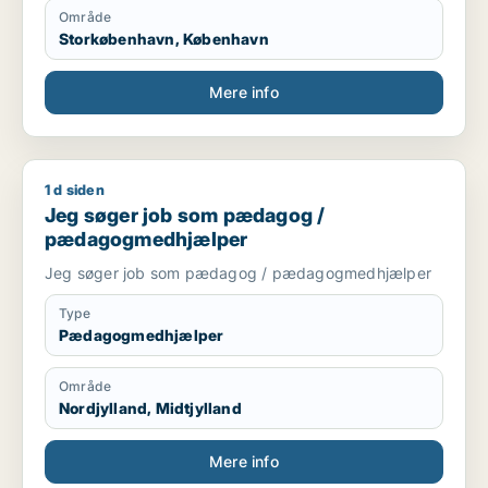
Område
Storkøbenhavn, København
Mere info
1 d siden
Jeg søger job som pædagog / pædagogmedhjælper
Jeg søger job som pædagog /
pædagogmedhjælper
Jeg søger job som pædagog / pædagogmedhjælper
Type
Pædagogmedhjælper
Område
Nordjylland, Midtjylland
Mere info