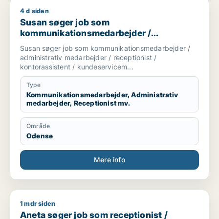
4 d siden
Susan søger job som kommunikationsmedarbejder / administr
Susan søger job som
kommunikationsmedarbejder /
administrativ medarbejder / receptionist /
Susan søger job som kommunikationsmedarbejder /
kontorassistent /
administrativ medarbejder / receptionist /
kundeservicemedarbejder
kontorassistent / kundeservicem...
Type
Kommunikationsmedarbejder, Administrativ
medarbejder, Receptionist mv.
Område
Odense
Mere info
1 mdr siden
Aneta søger job som receptionist / rengøringsassistent / kos
Aneta søger job som receptionist /