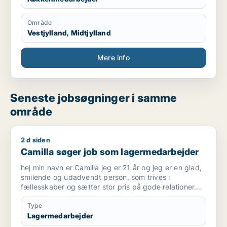
Område
Vestjylland, Midtjylland
Mere info
Seneste jobsøgninger i samme
område
2 d siden
Camilla søger job som lagermedarbejder
Camilla søger job som lagermedarbejder
hej min navn er Camilla jeg er 21 år og jeg er en glad,
smilende og udadvendt person, som trives i
fællesskaber og sætter stor pris på gode relationer.
Jeg er en stærk holdspiller, der tager ansvar, arbejder
selvstændigt og altid er klar til at hjælpe, hvor der er
Type
behov. Jeg er omsorgsfuld, initiativrig og møder både
Lagermedarbejder
kolleger, kunder og børn med et smil.