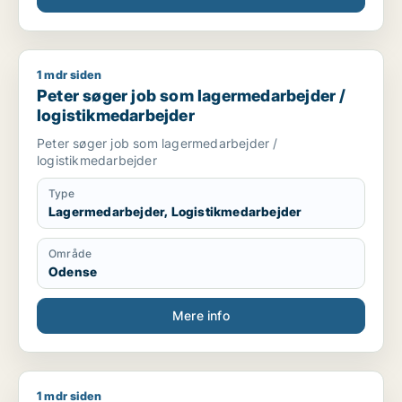
1 mdr siden
Peter søger job som lagermedarbejder / logistikmedarbejder
Peter søger job som lagermedarbejder /
logistikmedarbejder
Peter søger job som lagermedarbejder /
logistikmedarbejder
Type
Lagermedarbejder, Logistikmedarbejder
Område
Odense
Mere info
1 mdr siden
Jeg søger job som administrativ medarbejder