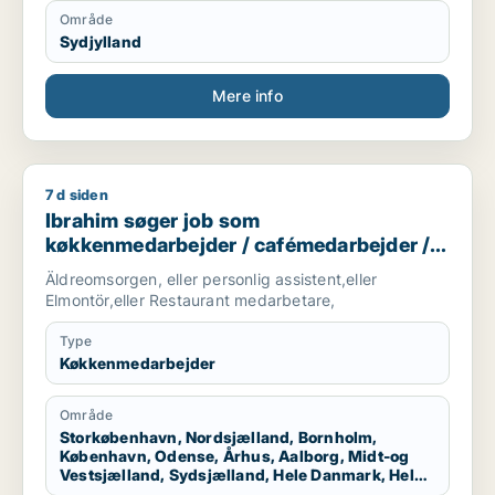
Område
Sydjylland
Mere info
7 d siden
Ibrahim søger job som køkkenmedarbejder / cafémedarbejde
Ibrahim søger job som
køkkenmedarbejder / cafémedarbejder /
hotelmedarbejder
Äldreomsorgen, eller personlig assistent,eller
Elmontör,eller Restaurant medarbetare,
Type
Køkkenmedarbejder
Område
Storkøbenhavn, Nordsjælland, Bornholm,
København, Odense, Århus, Aalborg, Midt-og
Vestsjælland, Sydsjælland, Hele Danmark, Hele
Sjælland, Hele Jylland, Vestjylland