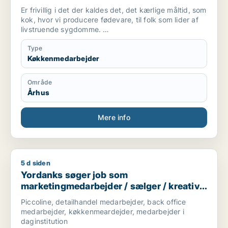
butiksmedarbejder / blomsterhandler
Er frivillig i det der kaldes det, det kærlige måltid, som
kok, hvor vi producere fødevare, til folk som lider af
livstruende sygdomme.
Er studerende på FGU, som er en skole hvor man kan
få suppleret sine folkeskolefag, så man kan komme
Type
videre ind på en
Køkkenmedarbejder
ungdomsuddannelse(gymnasial/erhvervsuddannelse).
Område
Er mødestabil og holder hvad jeg lover.
Århus
Er villig til, at tage imod studiejobs, som opvasker,
køkkenmedarbejder mm.
Mere info
Kontakt:
Telefon: [xxxxx] E-mail: [xxxxx]
5 d siden
Yordanks søger job som marketingmedarbejder / sælger / kre
Yordanks søger job som
marketingmedarbejder / sælger / kreativ
medarbejder / produktspecialist / kok
Piccoline, detailhandel medarbejder, back office
medarbejder, køkkenmeardejder, medarbejder i
daginstitution