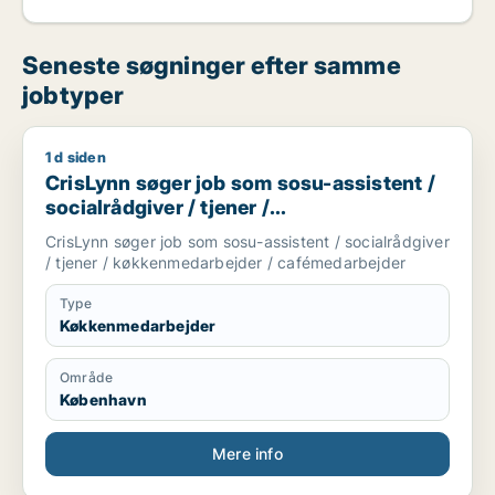
Seneste søgninger efter samme
jobtyper
1 d siden
CrisLynn søger job som sosu-assistent / socialrådgiver / tj
CrisLynn søger job som sosu-assistent /
socialrådgiver / tjener /
køkkenmedarbejder / cafémedarbejder
CrisLynn søger job som sosu-assistent / socialrådgiver
/ tjener / køkkenmedarbejder / cafémedarbejder
Type
Køkkenmedarbejder
Område
København
Mere info