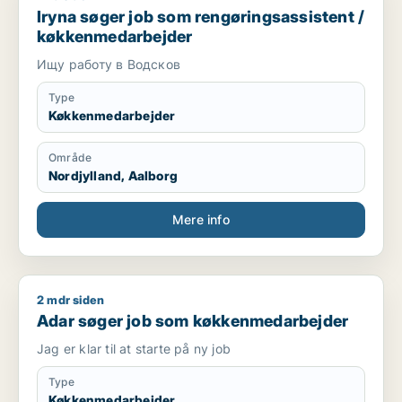
Iryna søger job som rengøringsassistent /
køkkenmedarbejder
Ищу работу в Водсков
Type
Køkkenmedarbejder
Område
Nordjylland, Aalborg
Mere info
2 mdr siden
Adar søger job som køkkenmedarbejder
Adar søger job som køkkenmedarbejder
Jag er klar til at starte på ny job
Type
Køkkenmedarbejder