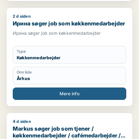
2 d siden
Ирина søger job som køkkenmedarbejder
Ирина søger job som køkkenmedarbejder
Ирина søger job som køkkenmedarbejder
Type
Køkkenmedarbejder
Område
Århus
Mere info
4 d siden
Markus søger job som tjener / køkkenmedarbejder / cafémed
Markus søger job som tjener /
køkkenmedarbejder / cafémedarbejder /