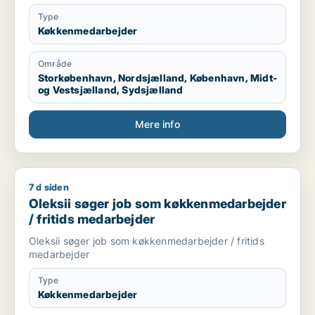
Type
Køkkenmedarbejder
Område
Storkøbenhavn, Nordsjælland, København, Midt-
og Vestsjælland, Sydsjælland
Mere info
7 d siden
Oleksii søger job som køkkenmedarbejder / fritids medarbej
Oleksii søger job som køkkenmedarbejder
/ fritids medarbejder
Oleksii søger job som køkkenmedarbejder / fritids
medarbejder
Type
Køkkenmedarbejder