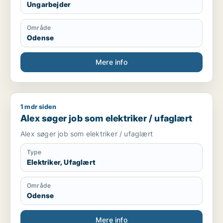
Ungarbejder
Område
Odense
Mere info
1 mdr siden
Alex søger job som elektriker / ufaglært
Alex søger job som elektriker / ufaglært
Alex søger job som elektriker / ufaglært
Type
Elektriker, Ufaglært
Område
Odense
Mere info