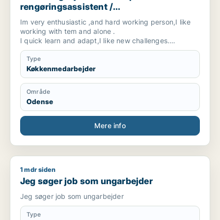
rengøringsassistent /
kosmetolog/negletekniker / børnepasser
Im very enthusiastic ,and hard working person,I like
/ tjener
working with tem and alone .
I quick learn and adapt,I like new challenges.
Give me chance:)
Type
Køkkenmedarbejder
Område
Odense
Mere info
1 mdr siden
Jeg søger job som ungarbejder
Jeg søger job som ungarbejder
Jeg søger job som ungarbejder
Type