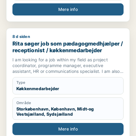
Mere info
8 d siden
Rita søger job som pædagogmedhjælper / receptionist / k
Rita søger job som pædagogmedhjælper /
receptionist / køkkenmedarbejder
I am looking for a job within my field as project
coordinator, programme manager, executive
assistant, HR or communications specialist. I am also
available to work in retail, restaurants, kitchen or in
cleaning.
Type
Køkkenmedarbejder
Område
Storkøbenhavn, København, Midt-og
Vestsjælland, Sydsjælland
Mere info