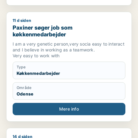
11 d siden
Paxiner søger job som køkkenmedarbejder
Paxiner søger job som
køkkenmedarbejder
I am a very genetic person,very socia easy to interact
and I believe in working as a teamwork.
Very easy to work with
Type
Køkkenmedarbejder
Område
Odense
Mere info
14 d siden
Iryna søger job som rengøringsassistent / køkkenmedarbejd