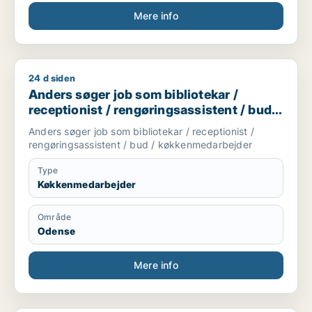
Mere info
24 d siden
Anders søger job som bibliotekar / receptionist / rengøring
Anders søger job som bibliotekar /
receptionist / rengøringsassistent / bud /
køkkenmedarbejder
Anders søger job som bibliotekar / receptionist /
rengøringsassistent / bud / køkkenmedarbejder
Type
Køkkenmedarbejder
Område
Odense
Mere info