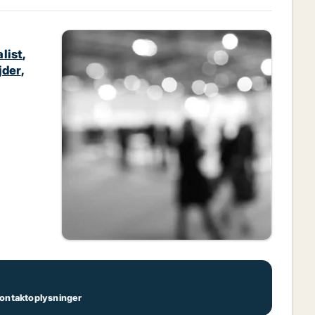
list
,
jder
,
 kontaktoplysninger