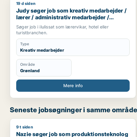
19 d siden
Judy søger job som kreativ medarbejder / lærer / 
Judy søger job som kreativ medarbejder /
lærer / administrativ medarbejder /
receptionist
Søger job i ilulissat som lærervikar, hotel eller
turistbranchen.
Type
Kreativ medarbejder
Område
Grønland
Mere info
Seneste jobsøgninger i samme områd
9 t siden
Nazie søger job som produktionsteknolog
Nazie søger job som produktionsteknolog