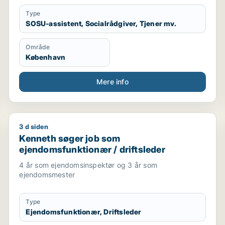
Type
SOSU-assistent, Socialrådgiver, Tjener mv.
Område
København
Mere info
3 d siden
rvicemedarbejder
Kenneth søger job som ejendomsfunktionær / driftsl
Kenneth søger job som
ejendomsfunktionær / driftsleder
4 år som ejendomsinspektør og 3 år som
ejendomsmester
Type
Ejendomsfunktionær, Driftsleder