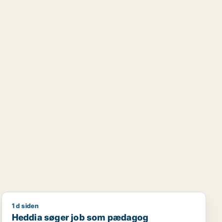
1 d siden
rbejder / butikschef
Heddia søger job som pædagog
Heddia søger job som pædagog