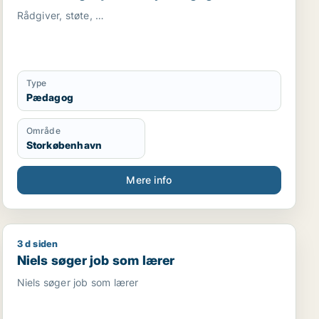
Rådgiver, støte, …
Type
Pædagog
Område
Storkøbenhavn
Mere info
3 d siden
ver / tjener / køkkenmedarbejder / cafémedarbejder
Niels søger job som lærer
Niels søger job som lærer
Niels søger job som lærer