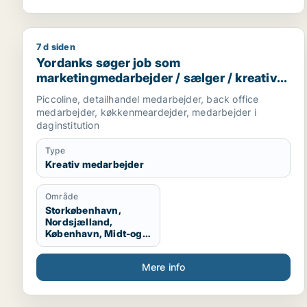
7 d siden
Yordanks søger job som marketingmedarbejder / sæ
Yordanks søger job som
marketingmedarbejder / sælger / kreativ
medarbejder / produktspecialist / kok
Piccoline, detailhandel medarbejder, back office
medarbejder, køkkenmeardejder, medarbejder i
daginstitution
Type
Kreativ medarbejder
Område
Storkøbenhavn,
Nordsjælland,
København, Midt-og
Vestsjælland,
Sydsjælland
Mere info