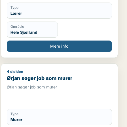
Type
Lærer
Område
Hele Sjælland
Mere info
4 d siden
eder
Ørjan søger job som murer
Ørjan søger job som murer
Ørjan søger job som murer
Type
Murer