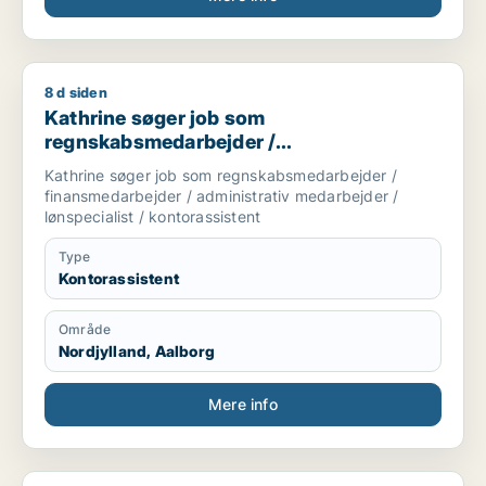
8 d siden
Kathrine søger job som regnskabsmedarbejder / finansmedarbe
Kathrine søger job som
regnskabsmedarbejder /
finansmedarbejder / administrativ
Kathrine søger job som regnskabsmedarbejder /
medarbejder / lønspecialist /
finansmedarbejder / administrativ medarbejder /
kontorassistent
lønspecialist / kontorassistent
Type
Kontorassistent
Område
Nordjylland, Aalborg
Mere info