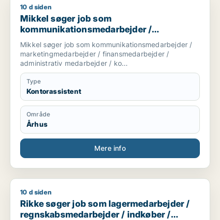
10 d siden
Mikkel søger job som kommunikationsmedarbejder / marketin
Mikkel søger job som
kommunikationsmedarbejder /
marketingmedarbejder /
Mikkel søger job som kommunikationsmedarbejder /
finansmedarbejder / administrativ
marketingmedarbejder / finansmedarbejder /
medarbejder / kontorassistent
administrativ medarbejder / ko...
Type
Kontorassistent
Område
Århus
Mere info
10 d siden
Rikke søger job som lagermedarbejder / regnskabsmedarbejde
Rikke søger job som lagermedarbejder /
regnskabsmedarbejder / indkøber /