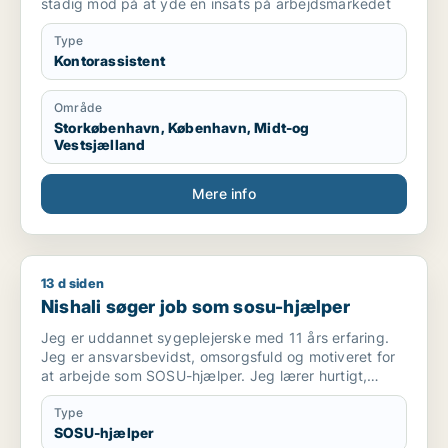
kvalitetskoordinator
stadig mod på at yde en insats på arbejdsmarkedet
Type
Kontorassistent
Område
Storkøbenhavn, København, Midt-og
Vestsjælland
Mere info
13 d siden
Nishali søger job som sosu-hjælper
Nishali søger job som sosu-hjælper
Jeg er uddannet sygeplejerske med 11 års erfaring.
Jeg er ansvarsbevidst, omsorgsfuld og motiveret for
at arbejde som SOSU-hjælper. Jeg lærer hurtigt,
arbejder godt i et team og ønsker et job i
Sydjylland(Vejle, Kolding, Fredericia) . Jeg taler og
Type
skriver dansk på PD2-modul 3 niveau og arbejder på
SOSU-hjælper