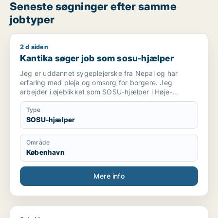
Seneste søgninger efter samme
jobtyper
2 d siden
Kantika søger job som sosu-hjælper
Kantika søger job som sosu-hjælper
Jeg er uddannet sygeplejerske fra Nepal og har
erfaring med pleje og omsorg for borgere. Jeg
arbejder i øjeblikket som SOSU-hjælper i Høje-
Taastrup Kommune, hvor jeg har erfaring med
personlig pleje, praktisk hjælp, observation,
Type
dokumentation i CURA samt samarbejde med kolleger
SOSU-hjælper
og pårørende. Jeg er ansvarsbevidst, mødestabil og
arbejder med respekt og empati for den enkelte
Område
borger. Jeg søger en fast stilling på 37 timer om ugen,
København
hvor jeg kan udvikle mine kompetencer og bidrage
med høj faglighed og omsorg. Jeg er fleksibel.Jeg
ønsker en langsigtet ansættelse og ser frem til at
Mere info
bidrage positivt til arbejdspladsen.