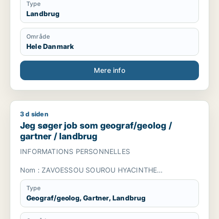
internship ends in late September 2026, and I am
Type
looking for a full-time Herdsman (Fodermester)
Landbrug
position. Fluent in English, basic Danish, hardworking,
and reliable.
Område
Hele Danmark
Mere info
3 d siden
Jeg søger job som geograf/geolog / gartner / landbrug
Jeg søger job som geograf/geolog /
gartner / landbrug
INFORMATIONS PERSONNELLES
Nom : ZAVOESSOU SOUROU HYACINTHE
Date de naissance : 17 août 1992
Type
Geograf/geolog, Gartner, Landbrug
Nationalité : Béninoise