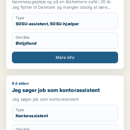
hjemmesygepleje og på en Alzheimers-café i 20 år.
Jeg flytter til Danmark og mangler stadig at lære
sproget godt, før jeg kan arbejde som sygeplejerske.
Type
SOSU-assistent, SOSU-hjælper
Område
Østjylland
Mere info
6 d siden
Jeg søger job som kontorassistent
Jeg søger job som kontorassistent
Jeg søger job som kontorassistent
Type
Kontorassistent
Område