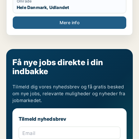
Område
(amarante, crin-crin, gombo, tomate et aubergine).
Hele Danmark, Udlandet
- Suivi technique et sanitaire de poules pondeuses
(Isa Brown, Bleu Hollandais et Goliath).
Mere info
- Élevage de lapins.
Maraîcher
Seave People – Bénin
- Production de compost organique.
Få nye jobs direkte i din
- Production et entretien de cultures maraîchères.
indbakke
- Suivi des parcelles agricoles.
Maraîcher
Tilmeld dig vores nyhedsbrev og få gratis besked
om nye jobs, relevante muligheder og nyheder fra
JEVEV ONG – Bénin
jobmarkedet.
- Fabrication de compost organique.
- Production de légumes.
- Mise en œuvre de bonnes pratiques agricoles.
Tilmeld nyhedsbrev
---
Email