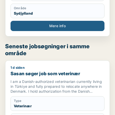
at forbedre mine danskkundskaber.
Område
Sydjylland
Mere info
Seneste jobsøgninger i samme
område
1 d siden
Sasan søger job som veterinær
Sasan søger job som veterinær
I am a Danish-authorized veterinarian currently living
in Türkiye and fully prepared to relocate anywhere in
Denmark. I hold authorization from the Danish
Veterinary and Food Administration
(Fødevarestyrelsen) and am seeking a long-term
Type
position in a small animal or equine practice. During
Veterinær
my education and clinical training, I gained hands-on