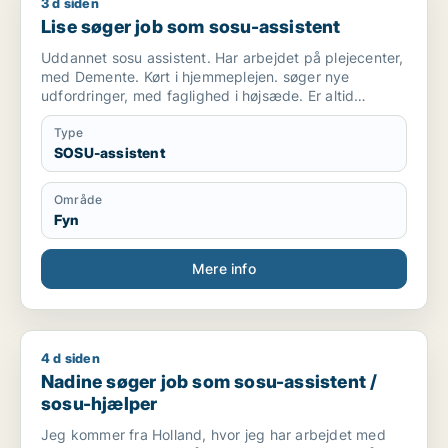
3 d siden
Lise søger job som sosu-assistent
Lise søger job som sosu-assistent
Uddannet sosu assistent. Har arbejdet på plejecenter,
med Demente. Kørt i hjemmeplejen. søger nye
udfordringer, med faglighed i højsæde. Er altid
punktlig og i godt humør. Er et roligt og tålmodigt
menneske.
Type
SOSU-assistent
Område
Fyn
Mere info
4 d siden
Nadine søger job som sosu-assistent / sosu-hjælper
Nadine søger job som sosu-assistent /
sosu-hjælper
Jeg kommer fra Holland, hvor jeg har arbejdet med