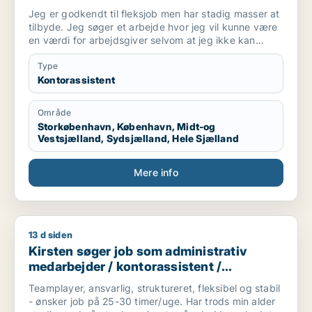
receptionist / maskintekniker
Jeg er godkendt til fleksjob men har stadig masser at
tilbyde. Jeg søger et arbejde hvor jeg vil kunne være
en værdi for arbejdsgiver selvom at jeg ikke kan
arbejde i en fuldtidsstilling. Jeg er ikke bleg for at
prøve noget nyt og søger derfor ikke kun inde for en
Type
bestemt branche
Kontorassistent
Område
Storkøbenhavn, København, Midt-og
Vestsjælland, Sydsjælland, Hele Sjælland
Mere info
13 d siden
Kirsten søger job som administrativ medarbejder / kontorass
Kirsten søger job som administrativ
medarbejder / kontorassistent /
logistikmedarbejder /
Teamplayer, ansvarlig, struktureret, fleksibel og stabil
kundeservicemedarbejder /
- ønsker job på 25-30 timer/uge. Har trods min alder