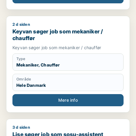
2 d siden
Keyvan søger job som mekaniker / chauffør
Keyvan søger job som mekaniker /
chauffør
Keyvan søger job som mekaniker / chauffør
Type
Mekaniker, Chauffør
Område
Hele Danmark
Mere info
3 d siden
Lise søger job som sosu-assistent
Lise søger job som sosu-assistent