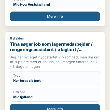
Midt-og Vestsjælland
Mere info
5 d siden
Tina søger job som lagermedarbejder / rengøringsassistent 
Tina søger job som lagermedarbejder /
rengøringsassistent / ufaglært /
kontorassistent /
Jeg har mit eget nyopstartet virksomhed, men ønsker
kundeservicemedarbejder
at supplere med et deltids job i morgen timerne, ca 2
- 3 dage om ugen
Type
Kontorassistent
Område
Midtjylland
Mere info