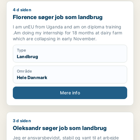
FORMATION
4 d siden
Florence søger job som landbrug
Bac+2 en Géographie
Florence søger job som landbrug
Université dAdjarra – Bénin
Diplôme obtenu : Juillet 2019
I am unEU from Uganda and am on diploma training
.Am doing my internship for 18 months at dairy farm
---
which are collapsing in early November.
CERTIFICATIONS ET FORMATIONS
Type
COMPLÉMENTAIRES
Landbrug
Attestation de cours en ligne ouvert – Économie et
Område
gestion de lenvironnement et des ressources
Hele Danmark
naturelles
Institut de la Francophonie pour le Développement
Durable (IFDD) et Organisation internationale de la
Mere info
Francophonie (OIF)
Date : 07 octobre 2019
Certificat – Le trilemme énergétique : quelle
perspective pour lénergie durable ?
3 d siden
Oleksandr søger job som landbrug
Institut de la Francophonie pour le Développement
Oleksandr søger job som landbrug
Durable (IFDD) et Organisation internationale de la
Francophonie (OIF)
Jeg er ansvarsbevidst, stabil og vant til at arbejde