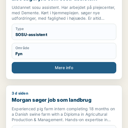
Uddannet sosu assistent. Har arbejdet på plejecenter,
med Demente. Kørt i hjemmeplejen. søger nye
udfordringer, med faglighed i højsæde. Er altid
punktlig og i godt humør. Er et roligt og tålmodigt
menneske.
Type
SOSU-assistent
Område
Fyn
Mere info
3 d siden
Morgan søger job som landbrug
Morgan søger job som landbrug
Experienced pig farm intern completing 18 months on
a Danish swine farm with a Diploma in Agricultural
Production & Management. Hands-on expertise in
farrowing, breeding, weaners, and finishing. My