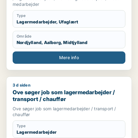
medarbejder
Type
Lagermedarbejder, Ufaglært
Område
Nordjylland, Aalborg, Midtjylland
Mere info
3 d siden
Ove søger job som lagermedarbejder / transport / chauffør
Ove søger job som lagermedarbejder /
transport / chauffør
Ove søger job som lagermedarbejder / transport /
chauffør
Type
Lagermedarbejder