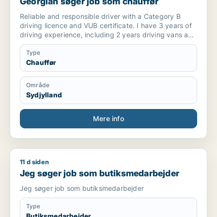
Georgian søger job som chauffør
Reliable and responsible driver with a Category B
driving licence and VUB certificate. I have 3 years of
driving experience, including 2 years driving vans and
vehicles equipped with a tail lift, with no accidents.
Type
I am punctual, hardworking, flexible, and able to work
Chauffør
independently. I have experience with deliveries,
loading and unloading goods, route planning, and
Område
respecting delivery schedules.
Sydjylland
I speak and write English, but I do not speak Danish. I
live in Rødekro and I am looking for a full-time driver
Mere info
position in Southern Denmark.
11 d siden
Jeg søger job som butiksmedarbejder
Jeg søger job som butiksmedarbejder
Jeg søger job som butiksmedarbejder
Type
Butiksmedarbejder