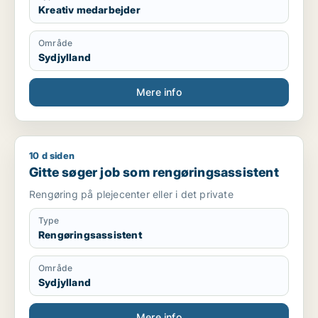
Kreativ medarbejder
Område
Sydjylland
Mere info
10 d siden
Gitte søger job som rengøringsassistent
Gitte søger job som rengøringsassistent
Rengøring på plejecenter eller i det private
Type
Rengøringsassistent
Område
Sydjylland
Mere info