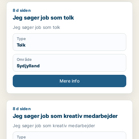
8 d siden
Jeg søger job som tolk
Jeg søger job som tolk
Jeg søger job som tolk
Type
Tolk
Område
Sydjylland
Mere info
8 d siden
Jeg søger job som kreativ medarbejder
Jeg søger job som kreativ medarbejder
Jeg søger job som kreativ medarbejder
Type