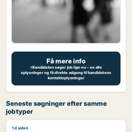
Få mere info
⚡Kandidaten søger job lige nu – se alle
oplysninger og få direkte adgang til kandidatens
kontaktoplysninger
Seneste søgninger efter samme
jobtyper
1 d siden
Ole søger job som smed / naturmedarbejder / ufaglært / lan