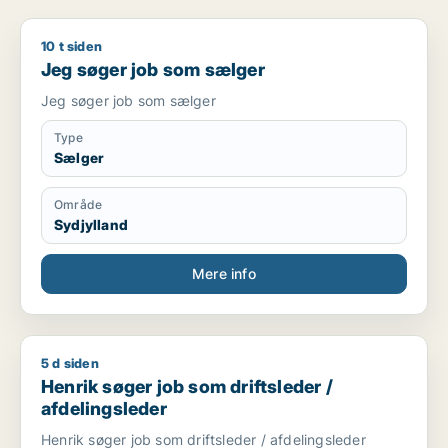
10 t siden
Jeg søger job som sælger
Jeg søger job som sælger
Jeg søger job som sælger
Type
Sælger
Område
Sydjylland
Mere info
5 d siden
Henrik søger job som driftsleder / afdelingsleder
Henrik søger job som driftsleder /
afdelingsleder
Henrik søger job som driftsleder / afdelingsleder