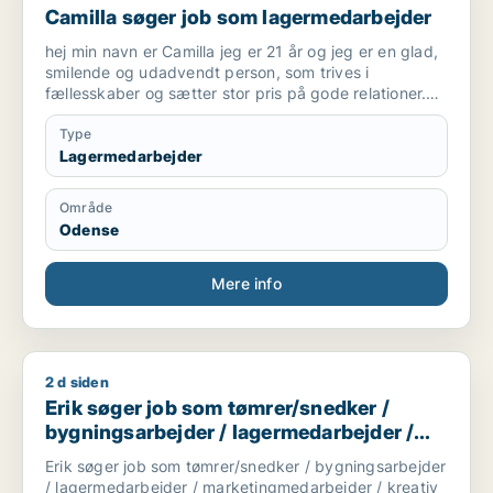
Camilla søger job som lagermedarbejder
hej min navn er Camilla jeg er 21 år og jeg er en glad,
smilende og udadvendt person, som trives i
fællesskaber og sætter stor pris på gode relationer.
Jeg er en stærk holdspiller, der tager ansvar, arbejder
selvstændigt og altid er klar til at hjælpe, hvor der er
Type
behov. Jeg er omsorgsfuld, initiativrig og møder både
Lagermedarbejder
kolleger, kunder og børn med et smil.
Jeg har erfaring med kundeservice og butiksarbejde
Område
fra både Land & Fritid Fredericia og Danish Agro
Odense
Kolding, hvor jeg har arbejdet med kundebetjening,
varebestilling, varemodtagelse samt åbning og
lukning af butik. Derudover arbejder jeg som
Mere info
pædagogmedhjælper i en børnehave og vuggestue,
hvor jeg er med til at skabe trygge relationer, deltage
i leg og aktiviteter samt samarbejde med både
kolleger og forældre. Jeg har også erfaring med børn
2 d siden
Erik søger job som tømrer/snedker / bygningsarbejder / la
gennem mit frivillige arbejde som spejderleder og
Erik søger job som tømrer/snedker /
juniorklubleder.
bygningsarbejder / lagermedarbejder /
marketingmedarbejder / kreativ
Erik søger job som tømrer/snedker / bygningsarbejder
medarbejder
/ lagermedarbejder / marketingmedarbejder / kreativ