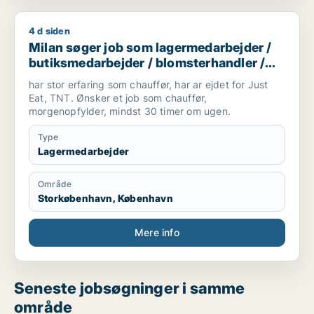
4 d siden
Milan søger job som lagermedarbejder / butiksmedarbejder /
Milan søger job som lagermedarbejder /
butiksmedarbejder / blomsterhandler /
chauffør
har stor erfaring som chauffør, har ar ejdet for Just
Eat, TNT. Ønsker et job som chauffør,
morgenopfylder, mindst 30 timer om ugen.
Type
Lagermedarbejder
Område
Storkøbenhavn, København
Mere info
Seneste jobsøgninger i samme
område