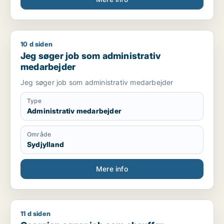
10 d siden
Jeg søger job som administrativ medarbejder
Jeg søger job som administrativ
medarbejder
Jeg søger job som administrativ medarbejder
Type
Administrativ medarbejder
Område
Sydjylland
Mere info
11 d siden
Georgian søger job som chauffør