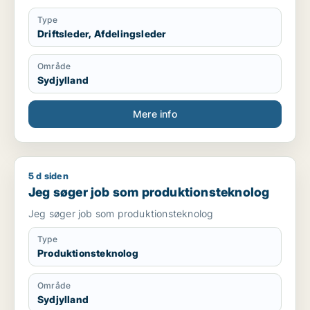
Type
Driftsleder, Afdelingsleder
Område
Sydjylland
Mere info
5 d siden
Jeg søger job som produktionsteknolog
Jeg søger job som produktionsteknolog
Jeg søger job som produktionsteknolog
Type
Produktionsteknolog
Område
Sydjylland