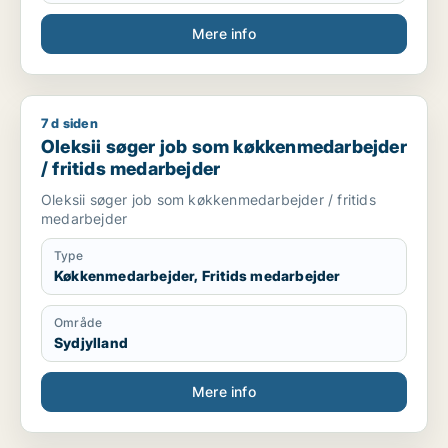
Mere info
7 d siden
Oleksii søger job som køkkenmedarbejder / fritids medarbej
Oleksii søger job som køkkenmedarbejder
/ fritids medarbejder
Oleksii søger job som køkkenmedarbejder / fritids
medarbejder
Type
Køkkenmedarbejder, Fritids medarbejder
Område
Sydjylland
Mere info