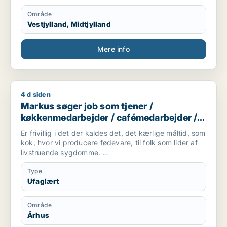
Område
Vestjylland, Midtjylland
Mere info
4 d siden
Markus søger job som tjener / køkkenmedarbejder / cafémed
Markus søger job som tjener /
køkkenmedarbejder / cafémedarbejder /
butiksmedarbejder / blomsterhandler
Er frivillig i det der kaldes det, det kærlige måltid, som
kok, hvor vi producere fødevare, til folk som lider af
livstruende sygdomme.
Er studerende på FGU, som er en skole hvor man kan
få suppleret sine folkeskolefag, så man kan komme
Type
videre ind på en
Ufaglært
ungdomsuddannelse(gymnasial/erhvervsuddannelse).
Område
Er mødestabil og holder hvad jeg lover.
Århus
Er villig til, at tage imod studiejobs, som opvasker,