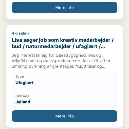
køkkenmedarbejder mm.
Mere info
Kontakt:
Telefon: [xxxxx] E-mail: [xxxxx]
4 d siden
Lisa søger job som kreativ medarbejder / bud / naturmedarbe
Lisa søger job som kreativ medarbejder /
bud / naturmedarbejder / ufaglært /
gartner
Jeg interesser mig for bæredygtighed, økologi,
miljø/klimaet og danskproducerede, for at få viden
omkring dyrkning af grøntsager, frugttræer og
frilandsgartneri og parat til at flytte for en mulig
praktikplads.
Type
Jeg er mødestabil, pligtopfyldende, fleksibel og
Ufaglært
hjælpsom. Jeg er ikke bange for at give en hånd
ekstra.
Område
Jylland
Mere info