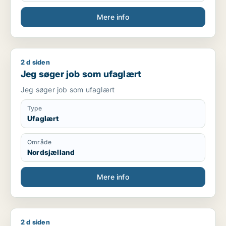
Mere info
2 d siden
Jeg søger job som ufaglært
Jeg søger job som ufaglært
Jeg søger job som ufaglært
Type
Ufaglært
Område
Nordsjælland
Mere info
2 d siden
Camilla søger job som lagermedarbejder