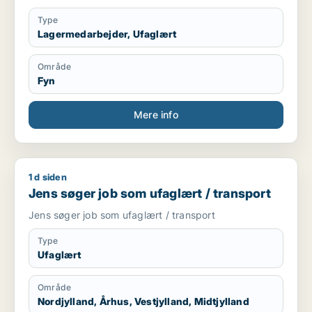
Type
Lagermedarbejder, Ufaglært
Område
Fyn
Mere info
1 d siden
Jens søger job som ufaglært / transport
Jens søger job som ufaglært / transport
Jens søger job som ufaglært / transport
Type
Ufaglært
Område
Nordjylland, Århus, Vestjylland, Midtjylland