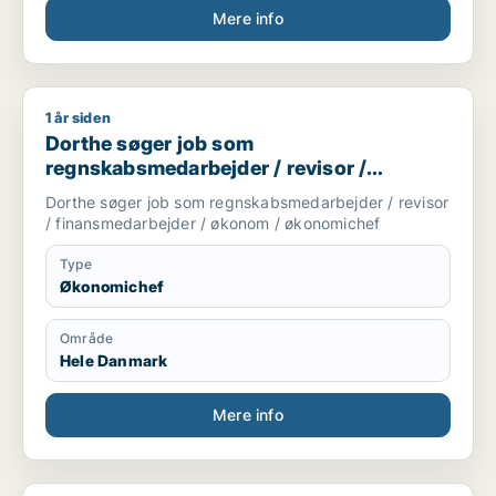
Mere info
1 år siden
Dorthe søger job som regnskabsmedarbejder / revisor / fin
Dorthe søger job som
regnskabsmedarbejder / revisor /
finansmedarbejder / økonom /
Dorthe søger job som regnskabsmedarbejder / revisor
økonomichef
/ finansmedarbejder / økonom / økonomichef
Type
Økonomichef
Område
Hele Danmark
Mere info