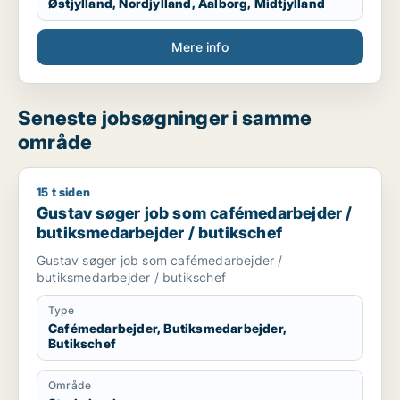
Østjylland, Nordjylland, Aalborg, Midtjylland
Mere info
Seneste jobsøgninger i samme
område
15 t siden
Gustav søger job som cafémedarbejder / butiksmedarbejder 
Gustav søger job som cafémedarbejder /
butiksmedarbejder / butikschef
Gustav søger job som cafémedarbejder /
butiksmedarbejder / butikschef
Type
Cafémedarbejder, Butiksmedarbejder,
Butikschef
Område