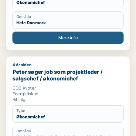
Økonomichef
Med venlig hilsen,
Område
Hele Danmark
Taras Polishchuk
Mere info
RING & SKRIV NU!!
4 år siden
Peter søger job som projektleder / salgschef / økonomichef
Peter søger job som projektleder /
salgschef / økonomichef
CO2 Kvoter
Energitilskud
Bilsalg
Type
Økonomichef
Område