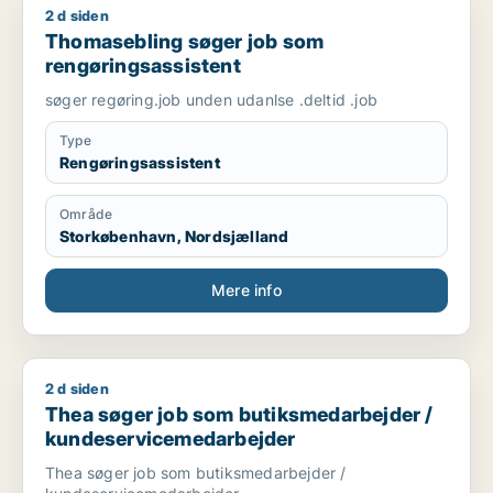
2 d siden
Thomasebling søger job som rengøringsassistent
Thomasebling søger job som
rengøringsassistent
søger regøring.job unden udanlse .deltid .job
Type
Rengøringsassistent
Område
Storkøbenhavn, Nordsjælland
Mere info
2 d siden
Thea søger job som butiksmedarbejder / kundeservicemeda
Thea søger job som butiksmedarbejder /
kundeservicemedarbejder
Thea søger job som butiksmedarbejder /