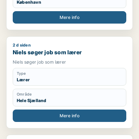
København
Mere info
2 d siden
Niels søger job som lærer
Niels søger job som lærer
Niels søger job som lærer
Type
Lærer
Område
Hele Sjælland
Mere info