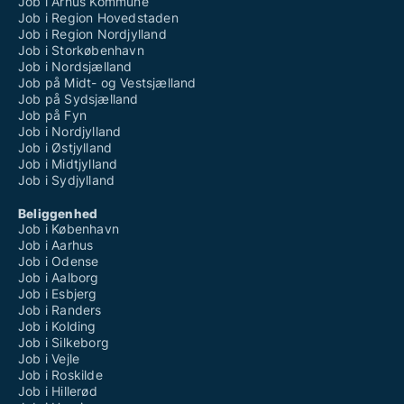
Job i Århus Kommune
Job i Region Hovedstaden
Job i Region Nordjylland
Job i Storkøbenhavn
Job i Nordsjælland
Job på Midt- og Vestsjælland
Job på Sydsjælland
Job på Fyn
Job i Nordjylland
Job i Østjylland
Job i Midtjylland
Job i Sydjylland
Beliggenhed
Job i København
Job i Aarhus
Job i Odense
Job i Aalborg
Job i Esbjerg
Job i Randers
Job i Kolding
Job i Silkeborg
Job i Vejle
Job i Roskilde
Job i Hillerød