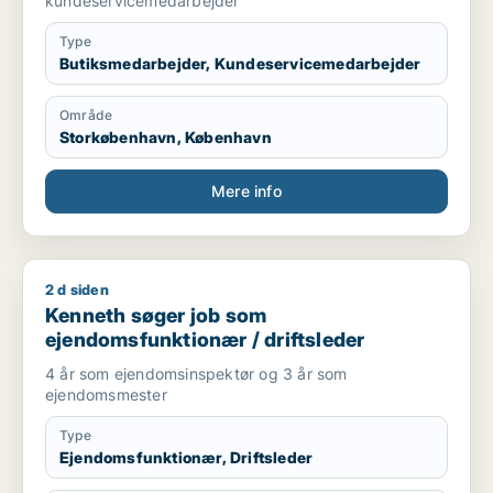
kundeservicemedarbejder
Type
Butiksmedarbejder, Kundeservicemedarbejder
Område
Storkøbenhavn, København
Mere info
2 d siden
Kenneth søger job som ejendomsfunktionær / driftsleder
Kenneth søger job som
ejendomsfunktionær / driftsleder
4 år som ejendomsinspektør og 3 år som
ejendomsmester
Type
Ejendomsfunktionær, Driftsleder