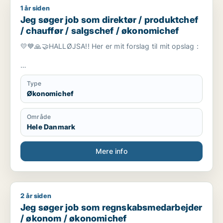
1 år siden
Jeg søger job som direktør / produktchef / chauffør / salgs
Jeg søger job som direktør / produktchef
/ chauffør / salgschef / økonomichef
💛💙🙏🤝HALLØJSA!! Her er mit forslag til mit opslag :
Professionel chauffør med egen bil tilbyder
Type
komfortable og sikre køreture
Økonomichef
Område
Hele Danmark
🌟 Leder I efter en pålidelig og komfortabel
transportløsning? Jeg, Taras Polishchuk, tilbyder
professionel kørsel med egen bil til alle destinationer i
Mere info
Danmark 🇩🇰 og Europa 🌍.
2 år siden
Jeg søger job som regnskabsmedarbejder / økonom / økon
🔸 Hvad jeg tilbyder:
Jeg søger job som regnskabsmedarbejder
/ økonom / økonomichef