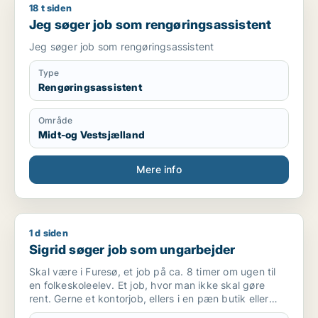
18 t siden
Jeg søger job som rengøringsassistent
Jeg søger job som rengøringsassistent
Jeg søger job som rengøringsassistent
Type
Rengøringsassistent
Område
Midt-og Vestsjælland
Mere info
1 d siden
Sigrid søger job som ungarbejder
Sigrid søger job som ungarbejder
Skal være i Furesø, et job på ca. 8 timer om ugen til
en folkeskoleelev. Et job, hvor man ikke skal gøre
rent. Gerne et kontorjob, ellers i en pæn butik eller
andet.