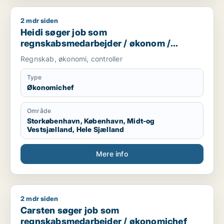
2 mdr siden
Heidi søger job som regnskabsmedarbejder / økonom / øko
Heidi søger job som
regnskabsmedarbejder / økonom /
økonomichef
Regnskab, økonomi, controller
Type
Økonomichef
Område
Storkøbenhavn, København, Midt-og
Vestsjælland, Hele Sjælland
Mere info
2 mdr siden
Carsten søger job som regnskabsmedarbejder / økonomiche
Carsten søger job som
regnskabsmedarbejder / økonomichef