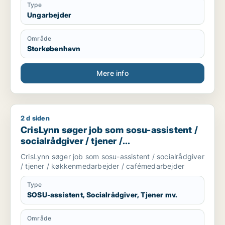
Type
Ungarbejder
Område
Storkøbenhavn
Mere info
2 d siden
CrisLynn søger job som sosu-assistent / socialrådgiver / tj
CrisLynn søger job som sosu-assistent /
socialrådgiver / tjener /
køkkenmedarbejder / cafémedarbejder
CrisLynn søger job som sosu-assistent / socialrådgiver
/ tjener / køkkenmedarbejder / cafémedarbejder
Type
SOSU-assistent, Socialrådgiver, Tjener mv.
Område