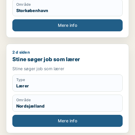
Område
Storkøbenhavn
Mere info
2 d siden
Stine søger job som lærer
Stine søger job som lærer
Stine søger job som lærer
Type
Lærer
Område
Nordsjælland
Mere info