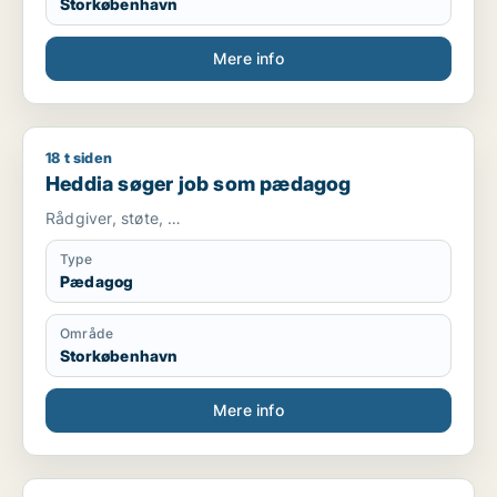
Storkøbenhavn
Mere info
18 t siden
Heddia søger job som pædagog
Heddia søger job som pædagog
Rådgiver, støte, …
Type
Pædagog
Område
Storkøbenhavn
Mere info