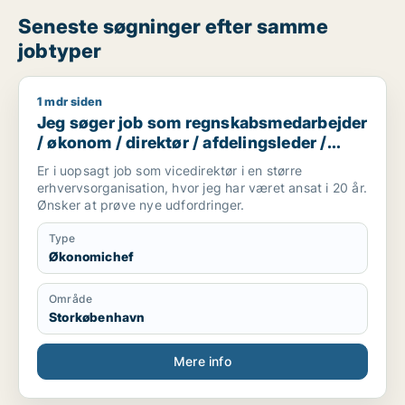
Seneste søgninger efter samme
jobtyper
1 mdr siden
Jeg søger job som regnskabsmedarbejder / økonom / direktø
Jeg søger job som regnskabsmedarbejder
/ økonom / direktør / afdelingsleder /
økonomichef
Er i uopsagt job som vicedirektør i en større
erhvervsorganisation, hvor jeg har været ansat i 20 år.
Ønsker at prøve nye udfordringer.
Type
Økonomichef
Område
Storkøbenhavn
Mere info