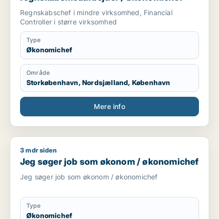
Regnskabschef i mindre virksomhed, Financial
Controller i større virksomhed
Type
Økonomichef
Område
Storkøbenhavn, Nordsjælland, København
Mere info
3 mdr siden
Jeg søger job som økonom / økonomichef
Jeg søger job som økonom / økonomichef
Jeg søger job som økonom / økonomichef
Type
Økonomichef