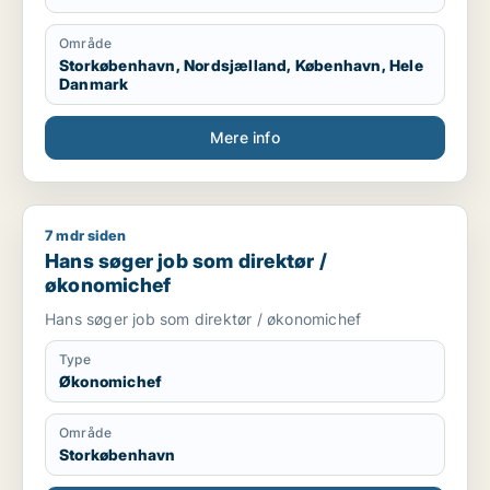
Område
Storkøbenhavn, Nordsjælland, København, Hele
Danmark
Mere info
7 mdr siden
Hans søger job som direktør / økonomichef
Hans søger job som direktør /
økonomichef
Hans søger job som direktør / økonomichef
Type
Økonomichef
Område
Storkøbenhavn