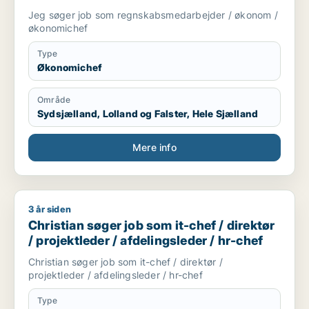
Jeg søger job som regnskabsmedarbejder / økonom /
Transport til og fra lufthavn, banegård eller andre
økonomichef
rejsemål.
Type
Udflugter og sightseeing-ture.
Økonomichef
Flytninger og længere rejser efter aftale.
Område
🔸 Ekstra fordele:
Sydsjælland, Lolland og Falster, Hele Sjælland
Mere info
Musik efter dine ønsker for en hyggelig atmosfære. 🎶
Gratis Wi-Fi i bilen, så du altid kan være online. 📶
3 år siden
Christian søger job som it-chef / direktør / projektleder / afd
📱 Kontakt mig:
Christian søger job som it-chef / direktør
/ projektleder / afdelingsleder / hr-chef
Christian søger job som it-chef / direktør /
Viber/Telegram: + [xxxxx] WhatsApp: [xxxxx] Jeg ser
projektleder / afdelingsleder / hr-chef
frem til at give dig en sikker, behagelig og pålidelig
rejseoplevelse. 🚗💨
Type