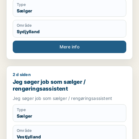
Type
Sælger
Område
Sydjylland
Mere info
2 d siden
Jeg søger job som sælger / rengøringsassistent
Jeg søger job som sælger /
rengøringsassistent
Jeg søger job som sælger / rengøringsassistent
Type
Sælger
Område
Vestjylland