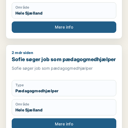
Område
Hele Sjælland
Mere info
2 mdr siden
Sofie søger job som pædagogmedhjælper
Sofie søger job som pædagogmedhjælper
Sofie søger job som pædagogmedhjælper
Type
Pædagogmedhjælper
Område
Hele Sjælland
Mere info