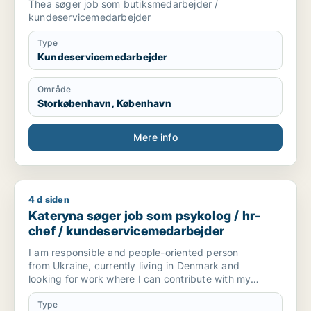
Thea søger job som butiksmedarbejder /
kundeservicemedarbejder
Type
Kundeservicemedarbejder
Område
Storkøbenhavn, København
Mere info
4 d siden
Kateryna søger job som psykolog / hr-chef / kundeservicem
Kateryna søger job som psykolog / hr-
chef / kundeservicemedarbejder
I am responsible and people-oriented person
from Ukraine, currently living in Denmark and
looking for work where I can contribute with my
skills and put them to use. Through my
education in Psychology and my experience
Type