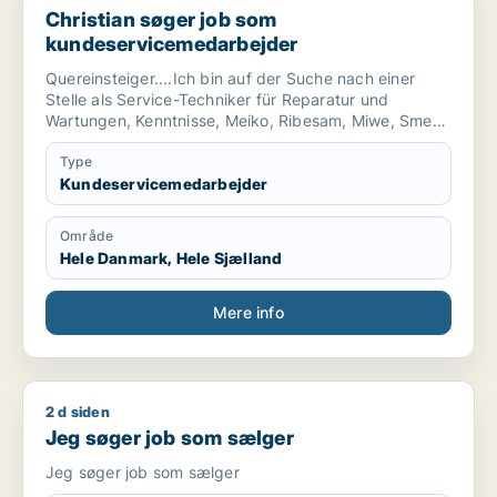
Christian søger job som
kundeservicemedarbejder
Quereinsteiger....Ich bin auf der Suche nach einer
Stelle als Service-Techniker für Reparatur und
Wartungen, Kenntnisse, Meiko, Ribesam, Miwe, Smeg.
Reparaturen und Wartungen führen ich seit über 15
Jahren durch.
Type
Kundeservicemedarbejder
Område
Hele Danmark, Hele Sjælland
Mere info
2 d siden
Jeg søger job som sælger
Jeg søger job som sælger
Jeg søger job som sælger