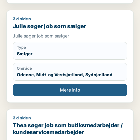
3 d siden
Julie søger job som sælger
Julie søger job som sælger
Julie søger job som sælger
Type
Sælger
Område
Odense, Midt-og Vestsjælland, Sydsjælland
Mere info
3 d siden
Thea søger job som butiksmedarbejder / kundeservicemeda
Thea søger job som butiksmedarbejder /
kundeservicemedarbejder