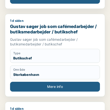
1 d siden
Gustav søger job som cafémedarbejder / butiksmedarbejder 
Gustav søger job som cafémedarbejder /
butiksmedarbejder / butikschef
Gustav søger job som cafémedarbejder /
butiksmedarbejder / butikschef
Type
Butikschef
Område
Storkøbenhavn
Mere info
1 d siden
Christian søger job som kundeservicemedarbejder