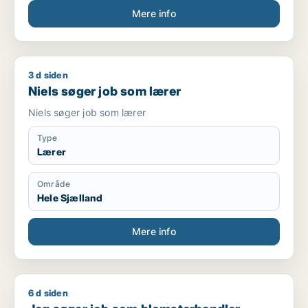
Mere info
3 d siden
Niels søger job som lærer
Niels søger job som lærer
Niels søger job som lærer
Type
Lærer
Område
Hele Sjælland
Mere info
6 d siden
Jeg søger job som blomsterhandler