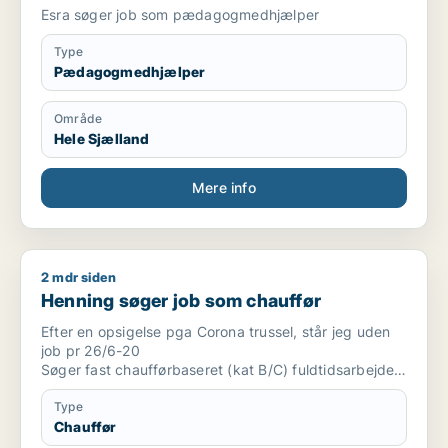
Esra søger job som pædagogmedhjælper
Type
Pædagogmedhjælper
Område
Hele Sjælland
Mere info
2 mdr siden
Henning søger job som chauffør
Henning søger job som chauffør
Efter en opsigelse pga Corona trussel, står jeg uden
job pr 26/6-20
Søger fast chaufførbaseret (kat B/C) fuldtidsarbejde.
Jeg er mødestabil og altid i godt humør.
Type
Besidder certifikat til truck, kran 30tm,
Chauffør
teleskoplæsser og ADR