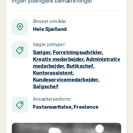
Ingen yderligere bemærkninger
Ønsket område:
Hele Sjælland
Søgte jobtyper:
Sælger
,
Forretningsudvikler
,
Kreativ medarbejder
,
Administrativ
medarbejder
,
Butikschef
,
Kontorassistent
,
Kundeservicemedarbejder
,
Salgschef
Ansættelsesform:
Fastansættelse, Freelance