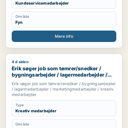
working with children and community projects, I
Kundeservicemedarbejder
have developed great communication,
multitasking, and problem-solving abilities.
Område
Fyn
Mere info
4 d siden
Erik søger job som tømrer/snedker / bygningsarbejder / la
Erik søger job som tømrer/snedker /
bygningsarbejder / lagermedarbejder /
marketingmedarbejder / kreativ
Erik søger job som tømrer/snedker / bygningsarbejder
medarbejder
/ lagermedarbejder / marketingmedarbejder / kreativ
medarbejder
Type
Kreativ medarbejder
Område