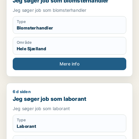
Jeg søger job som blomsterhandler
Jeg søger job som blomsterhandler
Type
Blomsterhandler
Område
Hele Sjælland
Mere info
6 d siden
Jeg søger job som laborant
Jeg søger job som laborant
Jeg søger job som laborant
Type
Laborant