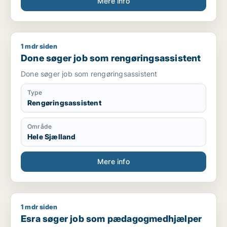
Mere info
1 mdr siden
Done søger job som rengøringsassistent
Done søger job som rengøringsassistent
Done søger job som rengøringsassistent
Type
Rengøringsassistent
Område
Hele Sjælland
Mere info
1 mdr siden
Esra søger job som pædagogmedhjælper
Esra søger job som pædagogmedhjælper