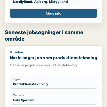
Nordjylland, Aalborg, Midtjylland
Mere info
Seneste jobsøgninger i samme
område
8 t siden
Nazie søger job som produktionsteknolog
Nazie søger job som produktionsteknolog
Nazie søger job som produktionsteknolog
Type
Produktionsteknolog
Område
Hele Sjælland