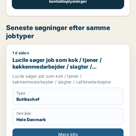
kontaktoplysninger
Seneste søgninger efter samme
jobtyper
1 d siden
Lucile søger job som kok / tjener / køkkenmedarbejder / sla
Lucile søger job som kok / tjener /
køkkenmedarbejder / slagter /
cafémedarbejder
Lucile søger job som kok / tjener /
køkkenmedarbejder / slagter / cafémedarbejder
Type
Butikschef
Område
Hele Danmark
Mere info