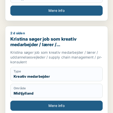
Mere info
2 d siden
Kristina søger job som kreativ medarbejder / lærer / uddan
Kristina søger job som kreativ
medarbejder / lærer /
uddannelsesvejleder / supply chain
Kristina søger job som kreativ medarbejder / lærer /
management / pr-konsulent
uddannelsesvejleder / supply chain management / pr-
konsulent
Type
Kreativ medarbejder
Område
Midtjylland
Mere info