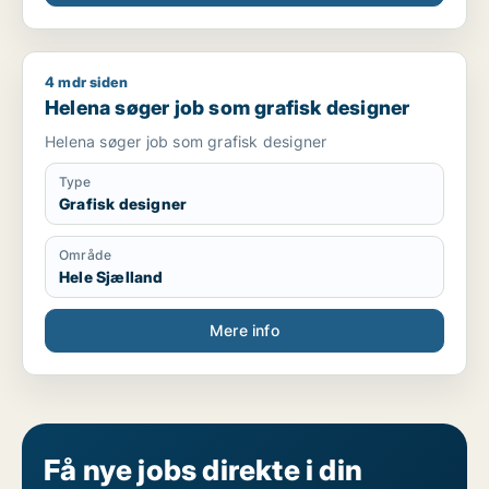
4 mdr siden
Helena søger job som grafisk designer
Helena søger job som grafisk designer
Helena søger job som grafisk designer
Type
Grafisk designer
Område
Hele Sjælland
Mere info
Få nye jobs direkte i din