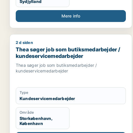
Sydjylland
Mere info
2 d siden
Thea søger job som butiksmedarbejder / kundese
Thea søger job som butiksmedarbejder /
kundeservicemedarbejder
Thea søger job som butiksmedarbejder /
kundeservicemedarbejder
Type
Kundeservicemedarbejder
Område
Storkøbenhavn,
København