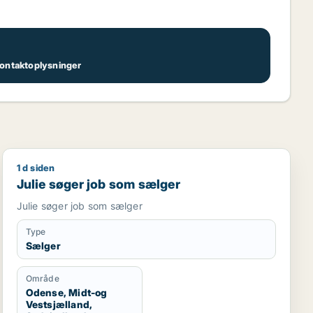
 kontaktoplysninger
1 d siden
Julie søger job som sælger
Julie søger job som sælger
Julie søger job som sælger
Type
Sælger
Område
Odense, Midt-og
Vestsjælland,