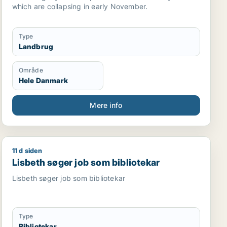
which are collapsing in early November.
Type
Landbrug
Område
Hele Danmark
Mere info
11 d siden
Lisbeth søger job som bibliotekar
Lisbeth søger job som bibliotekar
Lisbeth søger job som bibliotekar
Type
Bibliotekar