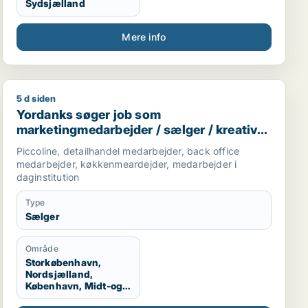
Sydsjælland
Mere info
5 d siden
servicemedarbejder
Yordanks søger job som marketingmedarbejder / sælger
Yordanks søger job som
marketingmedarbejder / sælger / kreativ
medarbejder / produktspecialist / kok
Piccoline, detailhandel medarbejder, back office
medarbejder, køkkenmeardejder, medarbejder i
daginstitution
Type
Sælger
Område
Storkøbenhavn,
Nordsjælland,
København, Midt-og
Vestsjælland,