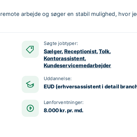
 remote arbejde og søger en stabil mulighed, hvor je
Søgte jobtyper:
Sælger
,
Receptionist
,
Tolk
,
Kontorassistent
,
Kundeservicemedarbejder
Uddannelse:
EUD (erhversassistent i detail branc
Lønforventninger:
8.000 kr. pr. md.