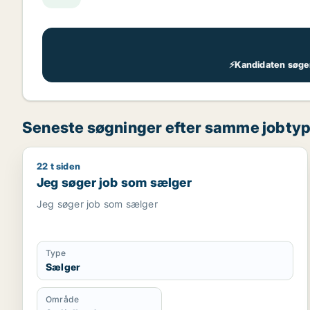
⚡Kandidaten søger 
Seneste søgninger efter samme jobty
22 t siden
Jeg søger job som sælger
Jeg søger job som sælger
Jeg søger job som sælger
Type
Sælger
Område