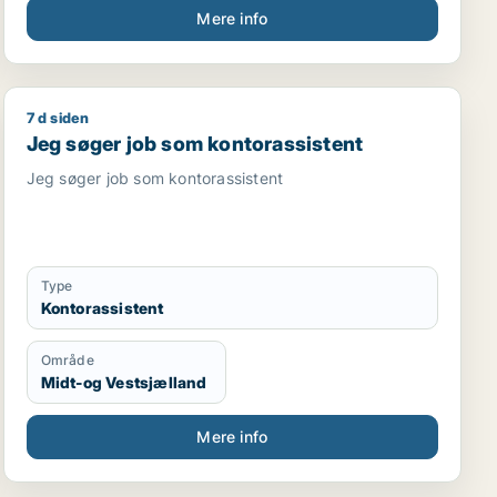
Sydsjælland
Mere info
7 d siden
der
 fritids medarbejder / forsker / kundeservicemedarbejder
Jeg søger job som kontorassistent
Jeg søger job som kontorassistent
Jeg søger job som kontorassistent
Type
Kontorassistent
Område
Midt-og Vestsjælland
Mere info