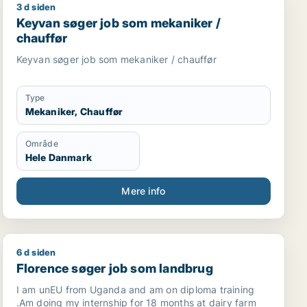
3 d siden
rtner
Keyvan søger job som mekaniker / chauffør
Keyvan søger job som mekaniker /
chauffør
Keyvan søger job som mekaniker / chauffør
Type
Mekaniker, Chauffør
Område
Hele Danmark
Mere info
6 d siden
rug
Florence søger job som landbrug
Florence søger job som landbrug
I am unEU from Uganda and am on diploma training
.Am doing my internship for 18 months at dairy farm