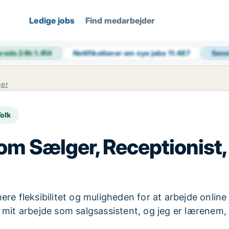
Ledige jobs
Find medarbejder
erede 24h
1.414
Notifikationer om nye jobs
11.487
Sene
er
Tolk
som Sælger, Receptionist, 
re fleksibilitet og muligheden for at arbejde online 
t arbejde som salgsassistent, og jeg er lærenem, 