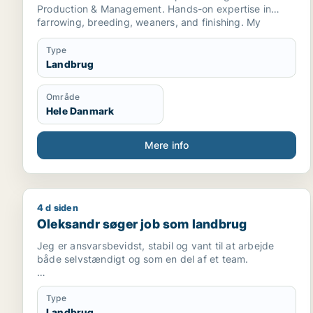
Production & Management. Hands-on expertise in
farrowing, breeding, weaners, and finishing. My
internship ends in late September 2026, and I am
looking for a full-time Herdsman (Fodermester)
Type
position. Fluent in English, basic Danish, hardworking,
Landbrug
and reliable.
Område
Hele Danmark
Mere info
4 d siden
Oleksandr søger job som landbrug
Oleksandr søger job som landbrug
Jeg er ansvarsbevidst, stabil og vant til at arbejde
både selvstændigt og som en del af et team.
- 5 års erfaring i klimastald
Type
-Erfaring fra slagtesvinestald
Landbrug