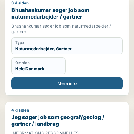
3 d siden
Bhushankumar søger job som naturmedarbejder / ga
Bhushankumar søger job som
naturmedarbejder / gartner
Bhushankumar søger job som naturmedarbejder /
gartner
Type
Naturmedarbejder, Gartner
Område
Hele Danmark
Mere info
4 d siden
Jeg søger job som geograf/geolog / gartner / landb
Jeg søger job som geograf/geolog /
gartner / landbrug
INFORMATIONS PERSONNELLES