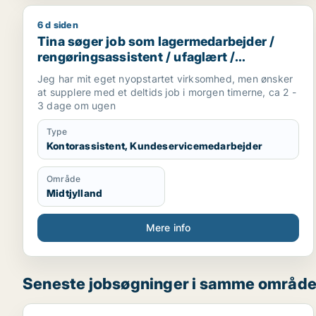
6 d siden
Tina søger job som lagermedarbejder / rengøringsa
Tina søger job som lagermedarbejder /
rengøringsassistent / ufaglært /
kontorassistent /
Jeg har mit eget nyopstartet virksomhed, men ønsker
kundeservicemedarbejder
at supplere med et deltids job i morgen timerne, ca 2 -
3 dage om ugen
Type
Kontorassistent, Kundeservicemedarbejder
Område
Midtjylland
Mere info
Seneste jobsøgninger i samme områd