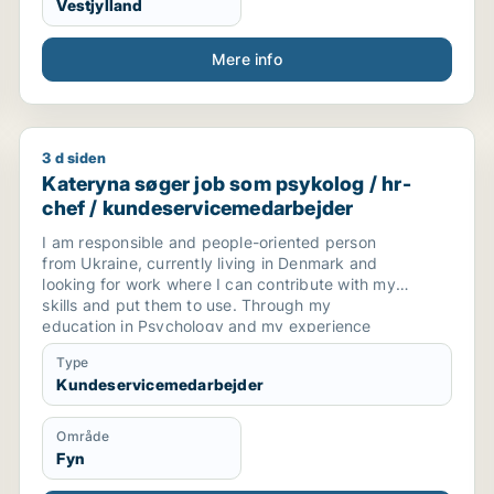
Vestjylland
Mere info
3 d siden
rvicemedarbejder
Kateryna søger job som psykolog / hr-chef / kunde
Kateryna søger job som psykolog / hr-
chef / kundeservicemedarbejder
I am responsible and people-oriented person
from Ukraine, currently living in Denmark and
looking for work where I can contribute with my
skills and put them to use. Through my
education in Psychology and my experience
working with children and community projects, I
Type
have developed great communication,
Kundeservicemedarbejder
multitasking, and problem-solving abilities.
Område
Fyn