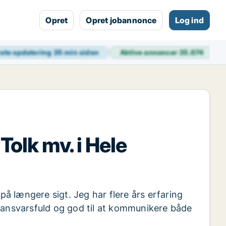
Opret
Opret jobannonce
Log ind
ste opdatering
35 min siden
Aktive annoncer
35.674
Tolk mv. i Hele
på længere sigt. Jeg har flere års erfaring
ansvarsfuld og god til at kommunikere både