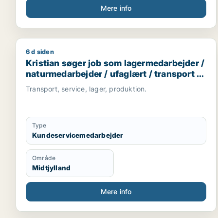
Mere info
6 d siden
Kristian søger job som lagermedarbejder / naturme
Kristian søger job som lagermedarbejder /
naturmedarbejder / ufaglært / transport /
kundeservicemedarbejder
Transport, service, lager, produktion.
Type
Kundeservicemedarbejder
Område
Midtjylland
Mere info