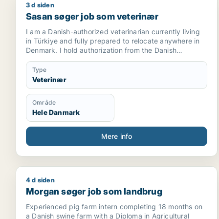
3 d siden
Sasan søger job som veterinær
Sasan søger job som veterinær
I am a Danish-authorized veterinarian currently living
in Türkiye and fully prepared to relocate anywhere in
Denmark. I hold authorization from the Danish
Veterinary and Food Administration
(Fødevarestyrelsen) and am seeking a long-term
Type
position in a small animal or equine practice. During my
Veterinær
education and clinical training, I gained hands-on
experience in both small animal and equine medicine. I
Område
am highly motivated, eager to learn, and committed to
Hele Danmark
providing high-quality veterinary care. As I currently
reside outside Denmark, I would require an
employment offer to apply for a Danish work and
Mere info
residence permit through the Fast-track Scheme. I
look forward to becoming a valuable member of a
Danish veterinary team.
4 d siden
Morgan søger job som landbrug
Morgan søger job som landbrug
Experienced pig farm intern completing 18 months on
a Danish swine farm with a Diploma in Agricultural