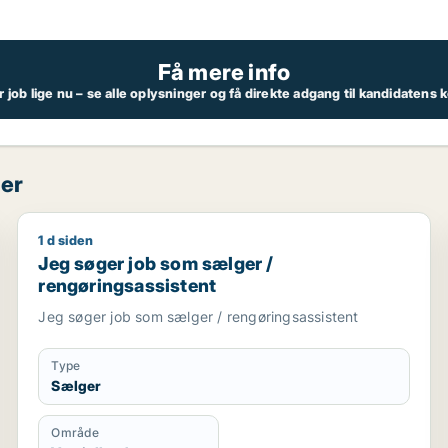
Få mere info
job lige nu – se alle oplysninger og få direkte adgang til kandidatens
per
1 d siden
Jeg søger job som sælger / rengøringsassistent
Jeg søger job som sælger /
rengøringsassistent
Jeg søger job som sælger / rengøringsassistent
Type
Sælger
Område