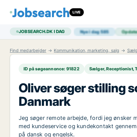
LIVE
JOBSEARCH.DK I DAG
Nye i dag
585
Opdat
Find medarbejder
Kommunikation, marketing, salg
Sælg
ID på søgeannonce: 91822
Sælger, Receptionist, 
Oliver søger stilling 
Danmark
Jeg søger remote arbejde, fordi jeg ønsker me
med kundeservice og kundekontakt gennem mi
på dansk og engelsk.