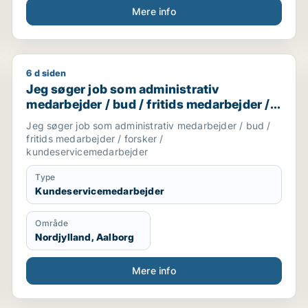
Mere info
6 d siden
darbejder / ufaglært / transport / kundeservicemedarbej
Jeg søger job som administrativ medarbejder / bud /
Jeg søger job som administrativ
medarbejder / bud / fritids medarbejder /
forsker / kundeservicemedarbejder
Jeg søger job som administrativ medarbejder / bud /
fritids medarbejder / forsker /
kundeservicemedarbejder
Type
Kundeservicemedarbejder
Område
Nordjylland, Aalborg
Mere info