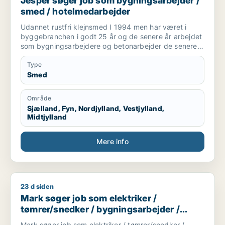
Jesper søger job som bygningsarbejder /
smed / hotelmedarbejder
Udannet rustfri klejnsmed I 1994 men har været i
byggebranchen i godt 25 år og de senere år arbejdet
som bygningsarbejdere og betonarbejder de senere
år som kranfører som jeg er pt.
Type
Smed
Område
Sjælland, Fyn, Nordjylland, Vestjylland,
Midtjylland
Mere info
23 d siden
Mark søger job som elektriker / tømrer/snedker / bygningsa
Mark søger job som elektriker /
tømrer/snedker / bygningsarbejder /
lagermedarbejder / mekaniker
Mark søger job som elektriker / tømrer/snedker /