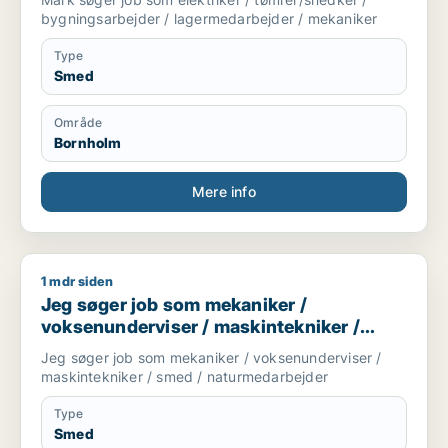
bygningsarbejder / lagermedarbejder / mekaniker
Type
Smed
Område
Bornholm
Mere info
1 mdr siden
Jeg søger job som mekaniker / voksenunderviser / maskinte
Jeg søger job som mekaniker /
voksenunderviser / maskintekniker /
smed / naturmedarbejder
Jeg søger job som mekaniker / voksenunderviser /
maskintekniker / smed / naturmedarbejder
Type
Smed