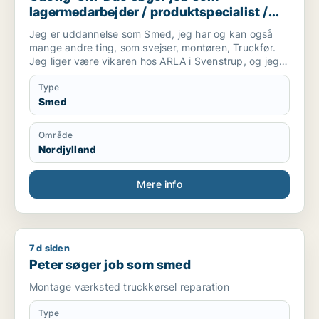
lagermedarbejder / produktspecialist /
sikkerhedsmedarbejder / smed /
Jeg er uddannelse som Smed, jeg har og kan også
logistikmedarbejder
mange andre ting, som svejser, montøren, Truckfør.
Jeg liger være vikaren hos ARLA i Svenstrup, og jeg
kan beviser at jeg er gode medarbejder......
Type
Smed
Område
Nordjylland
Mere info
7 d siden
Peter søger job som smed
Peter søger job som smed
Montage værksted truckkørsel reparation
Type