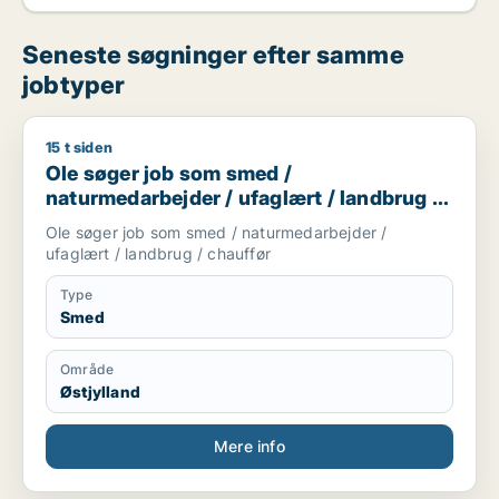
Seneste søgninger efter samme
jobtyper
15 t siden
Ole søger job som smed / naturmedarbejder / ufaglært / lan
Ole søger job som smed /
naturmedarbejder / ufaglært / landbrug /
chauffør
Ole søger job som smed / naturmedarbejder /
ufaglært / landbrug / chauffør
Type
Smed
Område
Østjylland
Mere info