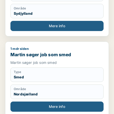
Område
Sydjylland
Mere info
1 mdr siden
Martin søger job som smed
Martin søger job som smed
Martin søger job som smed
Type
Smed
Område
Nordsjælland
Mere info