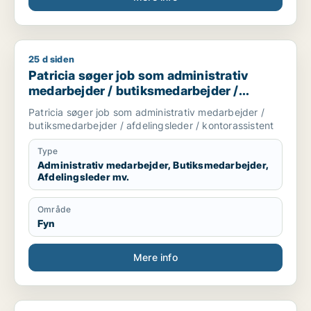
25 d siden
Patricia søger job som administrativ medarbejder / butiksmed
Patricia søger job som administrativ
medarbejder / butiksmedarbejder /
afdelingsleder / kontorassistent
Patricia søger job som administrativ medarbejder /
butiksmedarbejder / afdelingsleder / kontorassistent
Type
Administrativ medarbejder, Butiksmedarbejder,
Afdelingsleder mv.
Område
Fyn
Mere info