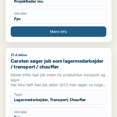
Projektleder mv.
Område
Fyn
Mere info
21 d siden
Carsten søger job som lagermedarbejder / transport / chauf
Carsten søger job som lagermedarbejder
/ transport / chauffør
Kikker efter fast job inden for produktion transport og
lager
Har ikke haft fast job siden 2013 men søger nu noget
mere stabilt arbejde under ordnede forhold
Type
Lagermedarbejder, Transport, Chauffør
Område