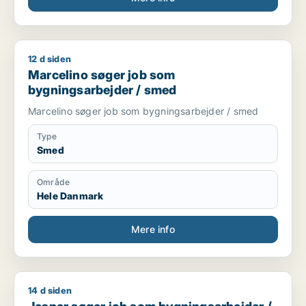
12 d siden
Marcelino søger job som bygningsarbejder / smed
Marcelino søger job som
bygningsarbejder / smed
Marcelino søger job som bygningsarbejder / smed
Type
Smed
Område
Hele Danmark
Mere info
14 d siden
Jesper søger job som bygningsarbejder / smed / hotelmeda