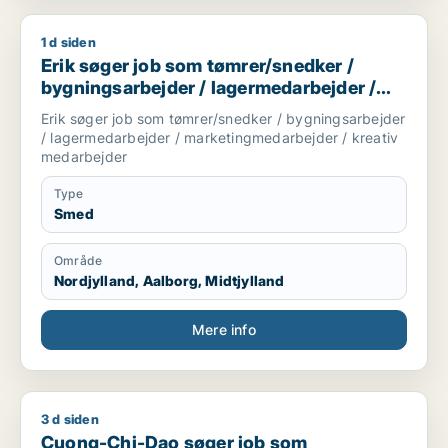
1 d siden
Erik søger job som tømrer/snedker / bygningsarbejder / la
Erik søger job som tømrer/snedker /
bygningsarbejder / lagermedarbejder /
marketingmedarbejder / kreativ
Erik søger job som tømrer/snedker / bygningsarbejder
medarbejder
/ lagermedarbejder / marketingmedarbejder / kreativ
medarbejder
Type
Smed
Område
Nordjylland, Aalborg, Midtjylland
Mere info
3 d siden
Cuong-Chi-Dao søger job som lagermedarbejder / produktspe
Cuong-Chi-Dao søger job som