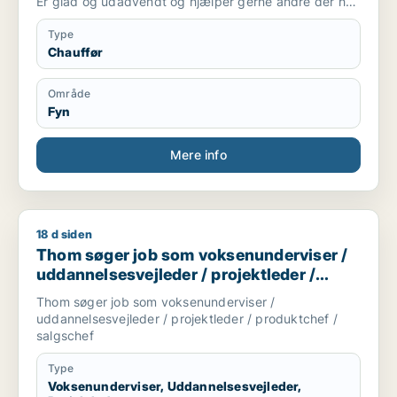
Er glad og udadvendt og hjælper gerne andre der har
brug for hjælp og en ekstra hånd
Type
Chauffør
Område
Fyn
Mere info
18 d siden
Thom søger job som voksenunderviser / uddannelsesvejleder 
Thom søger job som voksenunderviser /
uddannelsesvejleder / projektleder /
produktchef / salgschef
Thom søger job som voksenunderviser /
uddannelsesvejleder / projektleder / produktchef /
salgschef
Type
Voksenunderviser, Uddannelsesvejleder,