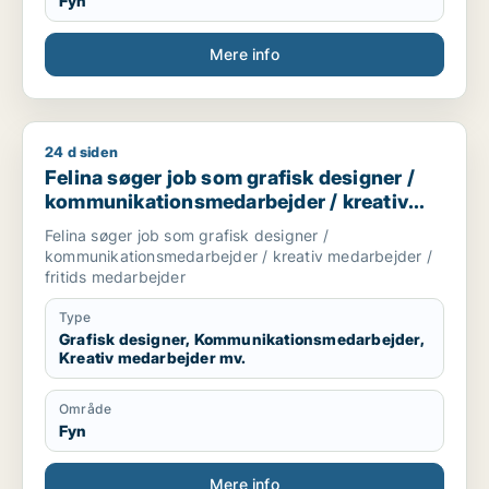
Fyn
Mere info
24 d siden
Felina søger job som grafisk designer / kommunikationsmedar
Felina søger job som grafisk designer /
kommunikationsmedarbejder / kreativ
medarbejder / fritids medarbejder
Felina søger job som grafisk designer /
kommunikationsmedarbejder / kreativ medarbejder /
fritids medarbejder
Type
Grafisk designer, Kommunikationsmedarbejder,
Kreativ medarbejder mv.
Område
Fyn
Mere info