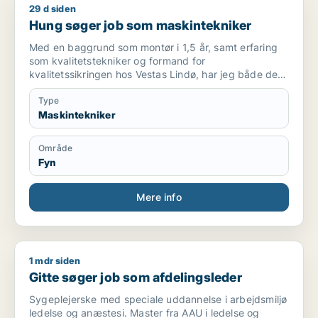
29 d siden
Hung søger job som maskintekniker
Hung søger job som maskintekniker
Med en baggrund som montør i 1,5 år, samt erfaring
som kvalitetstekniker og formand for
kvalitetssikringen hos Vestas Lindø, har jeg både den
praktiske forståelse og det overordnede blik for
kvalitet og ledelse. Jeg har altid arbejdet meget
Type
selvstændigt og trives med det ansvar, der følger
Maskintekniker
med. Som kollega og leder møder jeg altid op med et
åbent og imødekommende sind, og jeg glæder mig til
Område
at bringe mine kompetencer i spil i en ny stilling.
Fyn
Mere info
1 mdr siden
Gitte søger job som afdelingsleder
Gitte søger job som afdelingsleder
Sygeplejerske med speciale uddannelse i arbejdsmiljø
ledelse og anæstesi. Master fra AAU i ledelse og