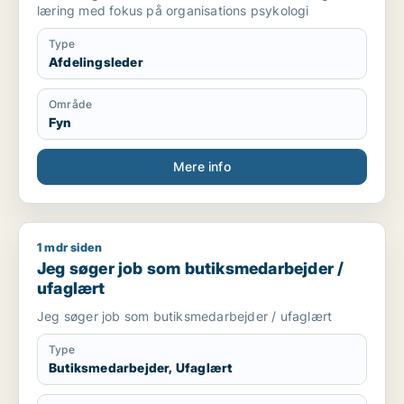
læring med fokus på organisations psykologi
Type
Afdelingsleder
Område
Fyn
Mere info
1 mdr siden
Jeg søger job som butiksmedarbejder / ufaglært
Jeg søger job som butiksmedarbejder /
ufaglært
Jeg søger job som butiksmedarbejder / ufaglært
Type
Butiksmedarbejder, Ufaglært