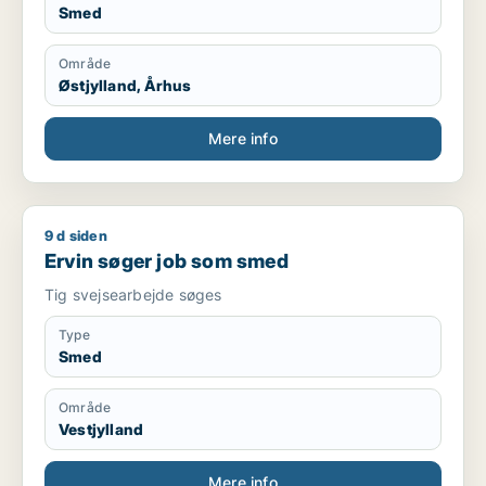
Smed
Område
Østjylland, Århus
Mere info
9 d siden
Ervin søger job som smed
Ervin søger job som smed
Tig svejsearbejde søges
Type
Smed
Område
Vestjylland
Mere info