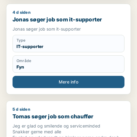
4 d siden
Jonas søger job som it-supporter
Jonas søger job som it-supporter
Jonas søger job som it-supporter
Type
IT-supporter
Område
Fyn
Mere info
5 d siden
Tomas søger job som chauffør
Tomas søger job som chauffør
Jeg er glad og smilende og serviceminded
Snakker gerne med alle