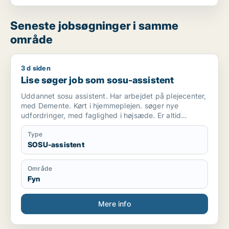
Seneste jobsøgninger i samme
område
3 d siden
Lise søger job som sosu-assistent
Lise søger job som sosu-assistent
Uddannet sosu assistent. Har arbejdet på plejecenter,
med Demente. Kørt i hjemmeplejen. søger nye
udfordringer, med faglighed i højsæde. Er altid
punktlig og i godt humør. Er et roligt og tålmodigt
menneske.
Type
SOSU-assistent
Område
Fyn
Mere info