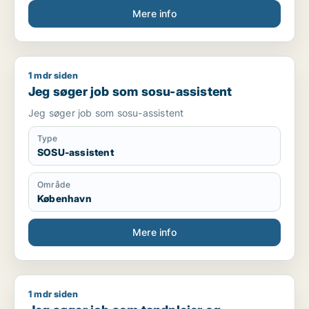
Mere info
1 mdr siden
Jeg søger job som sosu-assistent
Jeg søger job som sosu-assistent
Jeg søger job som sosu-assistent
Type
SOSU-assistent
Område
København
Mere info
1 mdr siden
Jeg søger job som tandplejer og klinikassistent