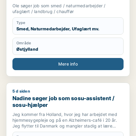
chauffør
Ole søger job som smed / naturmedarbejder /
ufaglært / landbrug / chauffør
Type
Smed, Naturmedarbejder, Ufaglært mv.
Område
Østjylland
Mere info
5 d siden
Nadine søger job som sosu-assistent / sosu-hjælper
Nadine søger job som sosu-assistent /
sosu-hjælper
Jeg kommer fra Holland, hvor jeg har arbejdet med
hjemmesygepleje og på en Alzheimers-café i 20 år.
Jeg flytter til Danmark og mangler stadig at lære
sproget godt, før jeg kan arbejde som sygeplejerske.