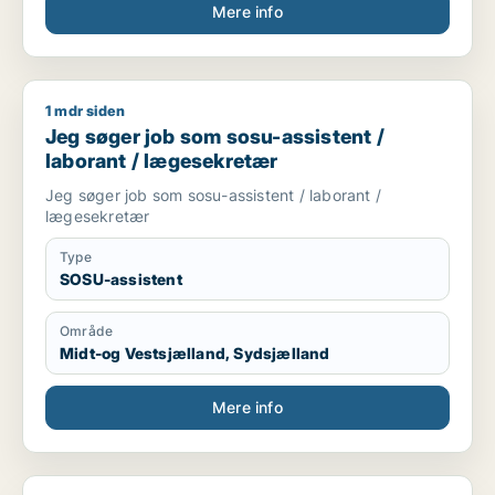
Mere info
1 mdr siden
Jeg søger job som sosu-assistent / laborant / lægesekretær
Jeg søger job som sosu-assistent /
laborant / lægesekretær
Jeg søger job som sosu-assistent / laborant /
lægesekretær
Type
SOSU-assistent
Område
Midt-og Vestsjælland, Sydsjælland
Mere info