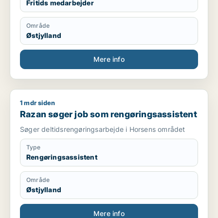
Fritids medarbejder
Område
Østjylland
Mere info
1 mdr siden
Razan søger job som rengøringsassistent
Razan søger job som rengøringsassistent
Søger deltidsrengøringsarbejde i Horsens området
Type
Rengøringsassistent
Område
Østjylland
Mere info