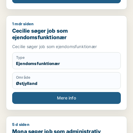
1 mdr siden
Cecilie søger job som ejendomsfunktionær
Cecilie søger job som
ejendomsfunktionær
Cecilie søger job som ejendomsfunktionær
Type
Ejendomsfunktionær
Område
Østjylland
Mere info
5 d siden
Mona søger job som administrativ medarbejder / kontorassis
Mona søger job som administrativ