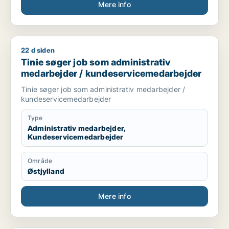
Mere info
22 d siden
Tinie søger job som administrativ medarbejder / kundeserv
Tinie søger job som administrativ
medarbejder / kundeservicemedarbejder
Tinie søger job som administrativ medarbejder /
kundeservicemedarbejder
Type
Administrativ medarbejder,
Kundeservicemedarbejder
Område
Østjylland
Mere info