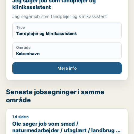
Jeg søger job som tandplejer og
klinikassistent
Jeg søger job som tandplejer og klinikassistent
Type
Tandplejer og klinikassistent
Område
København
Mere info
Seneste jobsøgninger i samme
område
1 d siden
Ole søger job som smed / naturmedarbejder / ufaglært / lan
Ole søger job som smed /
naturmedarbejder / ufaglært / landbrug /