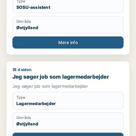
Type
SOSU-assistent
Område
Østjylland
Mere info
18 d siden
Jeg søger job som lagermedarbejder
Jeg søger job som lagermedarbejder
Jeg søger job som lagermedarbejder
Type
Lagermedarbejder
Område
Østjylland