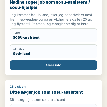
Nadine søger job som sosu-assistent /
sosu-hjælper
Jeg kommer fra Holland, hvor jeg har arbejdet med
hjemmesygepleje og på en Alzheimers-café i 20 år.
Jeg flytter til Danmark og mangler stadig at lære
sproget godt, før jeg kan arbejde som sygeplejerske.
Type
SOSU-assistent
Område
Østjylland
Mere info
28 d siden
Ditte søger job som sosu-assistent
Ditte søger job som sosu-assistent
Ditte søger job som sosu-assistent