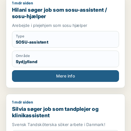
1 mdr siden
Hilani søger job som sosu-assistent / sosu-hjælper
Hilani søger job som sosu-assistent /
sosu-hjælper
Arebejde i plejehjem som sosu hjælper
Type
SOSU-assistent
Område
Sydjylland
Mere info
1 mdr siden
Silvia søger job som tandplejer og klinikassistent
Silvia søger job som tandplejer og
klinikassistent
Svensk Tandsköterska söker arbete i Danmark!