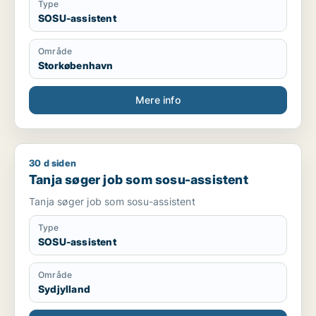
Type
SOSU-assistent
Område
Storkøbenhavn
Mere info
30 d siden
Tanja søger job som sosu-assistent
Tanja søger job som sosu-assistent
Tanja søger job som sosu-assistent
Type
SOSU-assistent
Område
Sydjylland