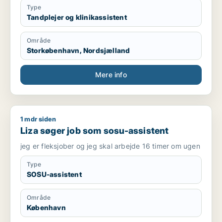
Type
Tandplejer og klinikassistent
Område
Storkøbenhavn, Nordsjælland
Mere info
1 mdr siden
Liza søger job som sosu-assistent
Liza søger job som sosu-assistent
jeg er fleksjober og jeg skal arbejde 16 timer om ugen
Type
SOSU-assistent
Område
København