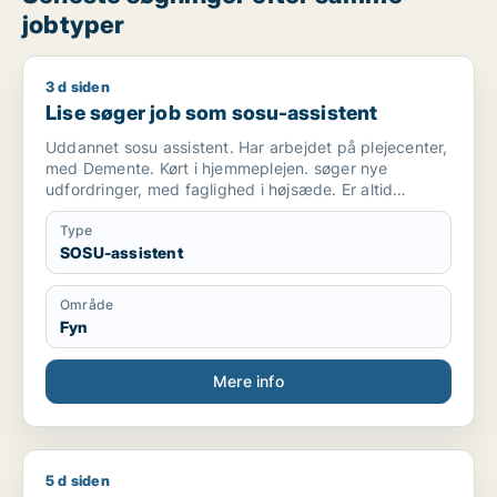
jobtyper
3 d siden
Lise søger job som sosu-assistent
Lise søger job som sosu-assistent
Uddannet sosu assistent. Har arbejdet på plejecenter,
med Demente. Kørt i hjemmeplejen. søger nye
udfordringer, med faglighed i højsæde. Er altid
punktlig og i godt humør. Er et roligt og tålmodigt
menneske.
Type
SOSU-assistent
Område
Fyn
Mere info
5 d siden
Nadine søger job som sosu-assistent / sosu-hjælper