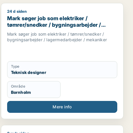
24 d siden
Mark søger job som elektriker / tømrer/snedker / byg
Mark søger job som elektriker /
tømrer/snedker / bygningsarbejder /
lagermedarbejder / mekaniker
Mark søger job som elektriker / tømrer/snedker /
bygningsarbejder / lagermedarbejder / mekaniker
Type
Teknisk designer
Område
Bornholm
Mere info