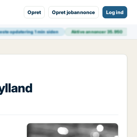
Opret
Opret jobannonce
Log ind
este opdatering
1 min siden
Aktive annoncer
35.950
ylland