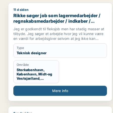
11 d siden
Rikke søger job som lagermedarbejder / regnskabs
Rikke søger job som lagermedarbejder /
regnskabsmedarbejder / indkøber /
receptionist / maskintekniker
Jeg er godkendt til fleksjob men har stadig masser at
tilbyde. Jeg søger et arbejde hvor jeg vil kunne være
en værdi for arbejdsgiver selvom at jeg ikke kan
arbejde i en fuldtidsstilling. Jeg er ikke bleg for at
prøve noget nyt og søger derfor ikke kun inde for en
Type
bestemt branche
Teknisk designer
Område
Storkøbenhavn,
København, Midt-og
Vestsjælland,
Sydsjælland, Hele
Sjælland
Mere info