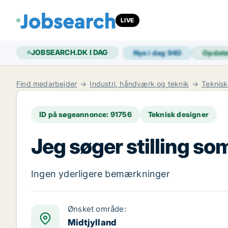
LIVE
JOBSEARCH.DK I DAG
Nye i dag
940
Opdat
Find medarbejder
Industri, håndværk og teknik
Teknisk
ID på søgeannonce: 91756
Teknisk designer
Jeg søger stilling so
Ingen yderligere bemærkninger
Ønsket område:
Midtjylland