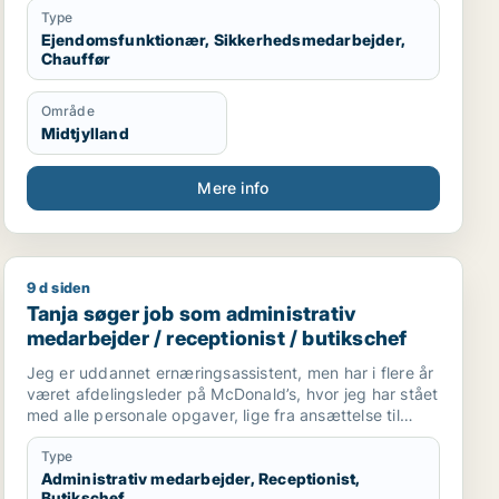
Type
Ejendomsfunktionær, Sikkerhedsmedarbejder,
Chauffør
Område
Midtjylland
Mere info
9 d siden
der
istent / ufaglært / kontorassistent / kundeservicemedar
Tanja søger job som administrativ medarbejder / recept
Tanja søger job som administrativ
medarbejder / receptionist / butikschef
Jeg er uddannet ernæringsassistent, men har i flere år
været afdelingsleder på McDonald’s, hvor jeg har stået
med alle personale opgaver, lige fra ansættelse til
vagtplanlægning. Jeg kunne godt tænke mig via
erfaring at fortsætte med at arbejde på kontor,
Type
planlægge og have med mennesker at gøre
Administrativ medarbejder, Receptionist,
Butikschef