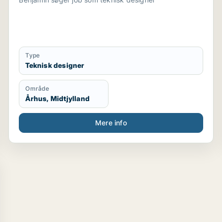
Type
Teknisk designer
Område
Århus, Midtjylland
Mere info
knolog / teknisk designer / konstruktør