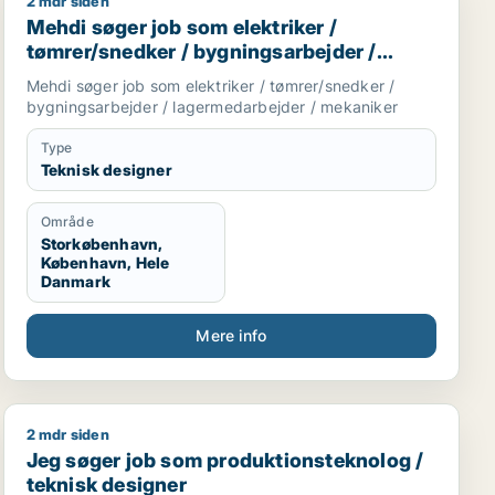
2 mdr siden
 / konstruktør
Mehdi søger job som elektriker / tømrer/snedker / by
Mehdi søger job som elektriker /
tømrer/snedker / bygningsarbejder /
lagermedarbejder / mekaniker
Mehdi søger job som elektriker / tømrer/snedker /
bygningsarbejder / lagermedarbejder / mekaniker
Type
Teknisk designer
Område
Storkøbenhavn,
København, Hele
Danmark
Mere info
2 mdr siden
Jeg søger job som produktionsteknolog / teknisk desi
Jeg søger job som produktionsteknolog /
teknisk designer