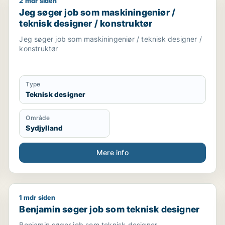
2 mdr siden
Jeg søger job som maskiningeniør / teknisk designer
Jeg søger job som maskiningeniør /
teknisk designer / konstruktør
Jeg søger job som maskiningeniør / teknisk designer /
konstruktør
Type
Teknisk designer
Område
Sydjylland
Mere info
1 mdr siden
Benjamin søger job som teknisk designer
Benjamin søger job som teknisk designer
Benjamin søger job som teknisk designer