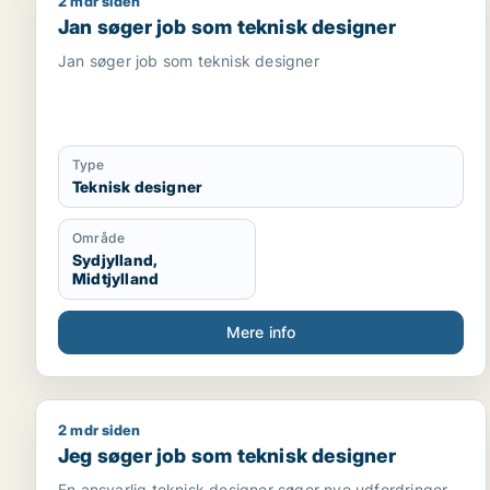
2 mdr siden
Jan søger job som teknisk designer
Jan søger job som teknisk designer
Jan søger job som teknisk designer
Type
Teknisk designer
Område
Sydjylland,
Midtjylland
Mere info
2 mdr siden
Jeg søger job som teknisk designer
Jeg søger job som teknisk designer
En ansvarlig teknisk designer søger nye udfordringer.