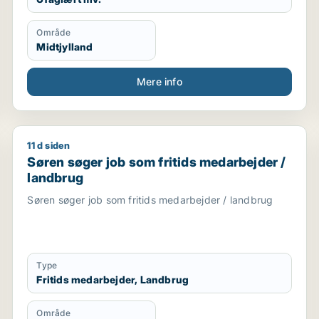
Område
Midtjylland
Mere info
11 d siden
arbejder / ufaglært / landbrug
Søren søger job som fritids medarbejder / landbrug
Søren søger job som fritids medarbejder /
landbrug
Søren søger job som fritids medarbejder / landbrug
Type
Fritids medarbejder, Landbrug
Område