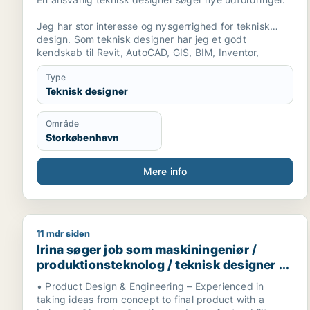
Jeg har stor interesse og nysgerrighed for teknisk
design. Som teknisk designer har jeg et godt
kendskab til Revit, AutoCAD, GIS, BIM, Inventor,
Twinmotion, grafisk design, Office Pakken og IT-
Type
kundskaber.
Teknisk designer
Med en teknisk designer uddannelse, kan jeg indgå i
løsning af tekniske opgaver til bygge og anlæg. Jeg
Område
ønsker at tage ansvar for at løse tekniske tegne
Storkøbenhavn
opgaver.
Respekt, loyalitet, teamwork og selvstændighed er
Mere info
vigtige nøgleord for mig på en arbejdsplads. Jeg er
meget fleksibel, udadvendt, ansvarlig og har et godt
humør.
11 mdr siden
Irina søger job som maskiningeniør / produktionste
Jeg er ledig og ser frem til et personligt møde for at få
Irina søger job som maskiningeniør /
lejlighed til yderligere at redegøre for mine
kvalifikationer.
produktionsteknolog / teknisk designer /
konstruktør
• Product Design & Engineering – Experienced in
Jeg træffes dagligt på mobiltelefon [xxxxx] eller på
taking ideas from concept to final product with a
mail: [xxxxx]