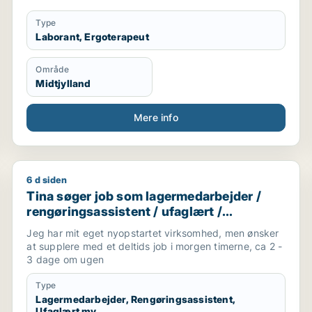
Type
Laborant, Ergoterapeut
Område
Midtjylland
Mere info
6 d siden
darbejder / ufaglært / transport / kundeservicemedarbej
Tina søger job som lagermedarbejder / rengøringsass
Tina søger job som lagermedarbejder /
rengøringsassistent / ufaglært /
kontorassistent /
Jeg har mit eget nyopstartet virksomhed, men ønsker
kundeservicemedarbejder
at supplere med et deltids job i morgen timerne, ca 2 -
3 dage om ugen
Type
Lagermedarbejder, Rengøringsassistent,
Ufaglært mv.