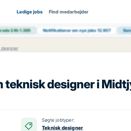
Ledige jobs
Find medarbejder
erede 24h
1.385
Notifikationer om nye jobs
12.907
Sen
 designer
m teknisk designer i Midtj
Søgte jobtyper:
Teknisk designer