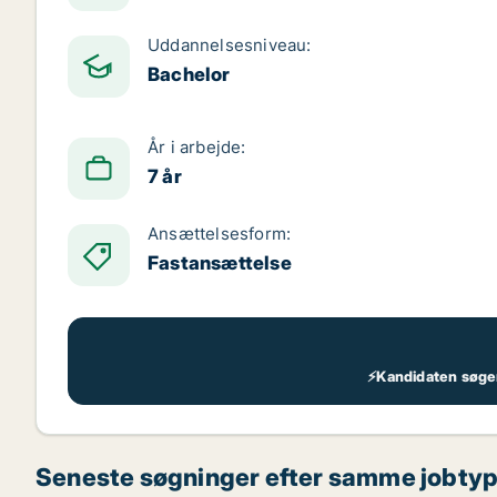
Uddannelsesniveau:
Bachelor
År i arbejde:
7 år
Ansættelsesform:
Fastansættelse
⚡Kandidaten søger 
Seneste søgninger efter samme jobty