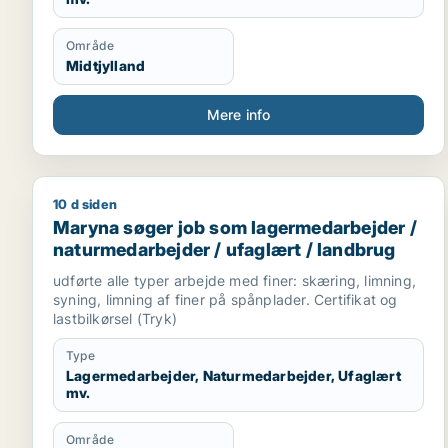
Område
Midtjylland
Mere info
10 d siden
Maryna søger job som lagermedarbejder / naturmed
Maryna søger job som lagermedarbejder /
naturmedarbejder / ufaglært / landbrug
udførte alle typer arbejde med finer: skæring, limning,
syning, limning af finer på spånplader. Certifikat og
lastbilkørsel (Tryk)
Type
Lagermedarbejder, Naturmedarbejder, Ufaglært
mv.
Område