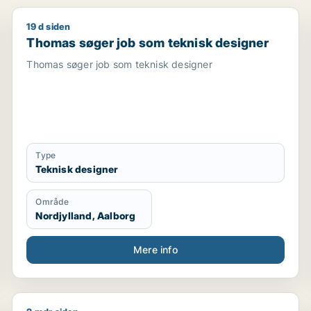
19 d siden
medarbejder / indkøber / receptionist / maskintekniker
Thomas søger job som teknisk designer
Thomas søger job som teknisk designer
Thomas søger job som teknisk designer
Type
Teknisk designer
Område
Nordjylland, Aalborg
Mere info