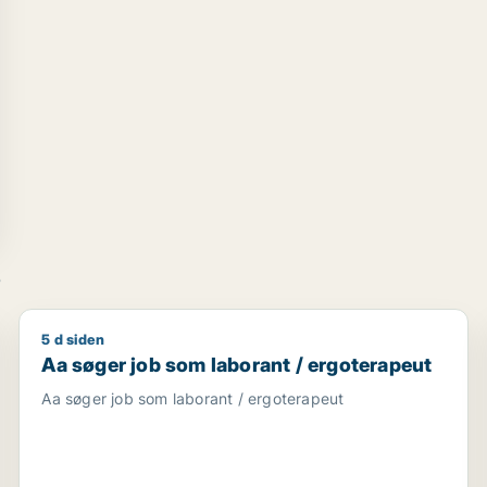
e
5 d siden
r / uddannelsesvejleder / supply chain management / pr-k
Aa søger job som laborant / ergoterapeut
Aa søger job som laborant / ergoterapeut
Aa søger job som laborant / ergoterapeut