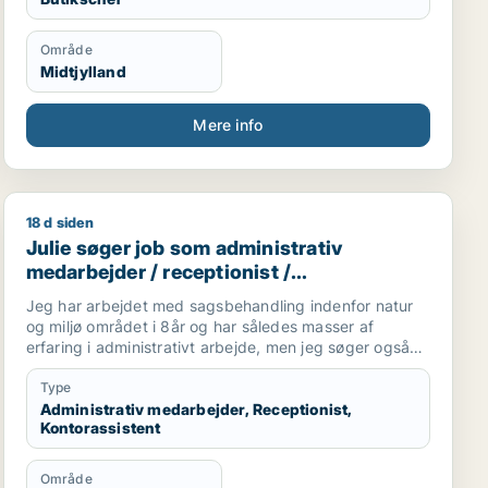
Område
Midtjylland
Mere info
18 d siden
Julie søger job som administrativ medarbejder / recept
Julie søger job som administrativ
medarbejder / receptionist /
kontorassistent
Jeg har arbejdet med sagsbehandling indenfor natur
og miljø området i 8år og har således masser af
erfaring i administrativt arbejde, men jeg søger også
alm. kontormedarbejder stillinger bredt. Men da jeg er
fleksjobber må jeg max arbejde i 18 timer pr. uge.
Type
Administrativ medarbejder, Receptionist,
Kontorassistent
Jeg har en kompetanceprofil, hvor kan jeg vedhæfte
den.
Område