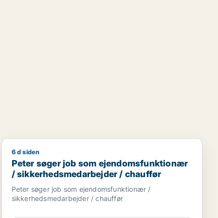
6 d siden
onsulent
Peter søger job som ejendomsfunktionær / sikkerheds
Peter søger job som ejendomsfunktionær
/ sikkerhedsmedarbejder / chauffør
Peter søger job som ejendomsfunktionær /
sikkerhedsmedarbejder / chauffør