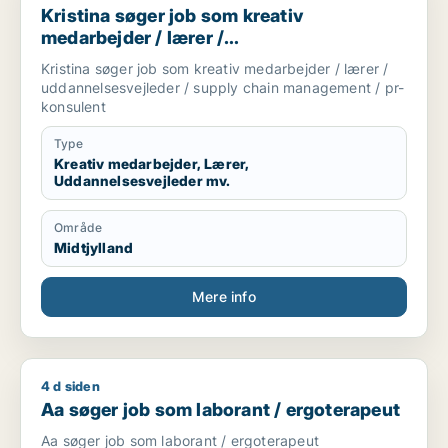
Kristina søger job som kreativ
medarbejder / lærer /
uddannelsesvejleder / supply chain
Kristina søger job som kreativ medarbejder / lærer /
management / pr-konsulent
uddannelsesvejleder / supply chain management / pr-
konsulent
Type
Kreativ medarbejder, Lærer,
Uddannelsesvejleder mv.
Område
Midtjylland
Mere info
4 d siden
Aa søger job som laborant / ergoterapeut
Aa søger job som laborant / ergoterapeut
Aa søger job som laborant / ergoterapeut