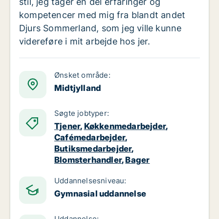
stil, jeg tager en del erfaringer og
kompetencer med mig fra blandt andet
Djurs Sommerland, som jeg ville kunne
videreføre i mit arbejde hos jer.
Ønsket område:
Midtjylland
Søgte jobtyper:
Tjener
,
Køkkenmedarbejder
,
Cafémedarbejder
,
Butiksmedarbejder
,
Blomsterhandler
,
Bager
Uddannelsesniveau:
Gymnasial uddannelse
Uddannelse: