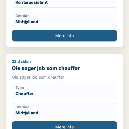
Kontorassistent
Jeg har en kompetanceprofil, hvor kan jeg vedhæfte
den.
Område
Midtjylland
Mere info
22 d siden
Ole søger job som chauffør
Ole søger job som chauffør
Ole søger job som chauffør
Type
Chauffør
Område
Midtjylland
Mere info