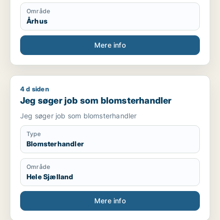
Er mødestabil og holder hvad jeg lover.
Område
Er villig til, at tage imod studiejobs, som opvasker,
Århus
køkkenmedarbejder mm.
Kontakt:
Mere info
Telefon: [xxxxx] E-mail: [xxxxx]
4 d siden
Jeg søger job som blomsterhandler
Jeg søger job som blomsterhandler
Jeg søger job som blomsterhandler
Type
Blomsterhandler
Område
Hele Sjælland
Mere info