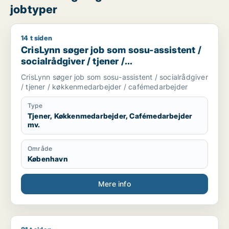
jobtyper
14 t siden
CrisLynn søger job som sosu-assistent / socialrådgiver / tj
CrisLynn søger job som sosu-assistent /
socialrådgiver / tjener /
køkkenmedarbejder / cafémedarbejder
CrisLynn søger job som sosu-assistent / socialrådgiver
/ tjener / køkkenmedarbejder / cafémedarbejder
Type
Tjener, Køkkenmedarbejder, Cafémedarbejder
mv.
Område
København
Mere info