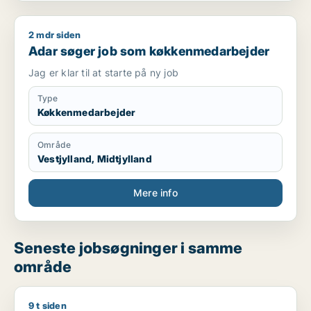
2 mdr siden
Adar søger job som køkkenmedarbejder
Adar søger job som køkkenmedarbejder
Jag er klar til at starte på ny job
Type
Køkkenmedarbejder
Område
Vestjylland, Midtjylland
Mere info
Seneste jobsøgninger i samme
område
9 t siden
Kristina søger job som kreativ medarbejder / lærer / uddan