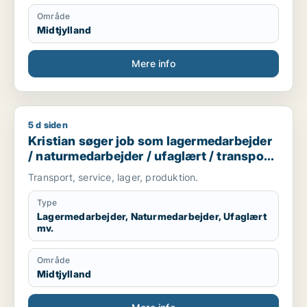
Område
Midtjylland
Mere info
5 d siden
Kristian søger job som lagermedarbejder / naturmedarbejder
Kristian søger job som lagermedarbejder
/ naturmedarbejder / ufaglært / transport
/ kundeservicemedarbejder
Transport, service, lager, produktion.
Type
Lagermedarbejder, Naturmedarbejder, Ufaglært
mv.
Område
Midtjylland