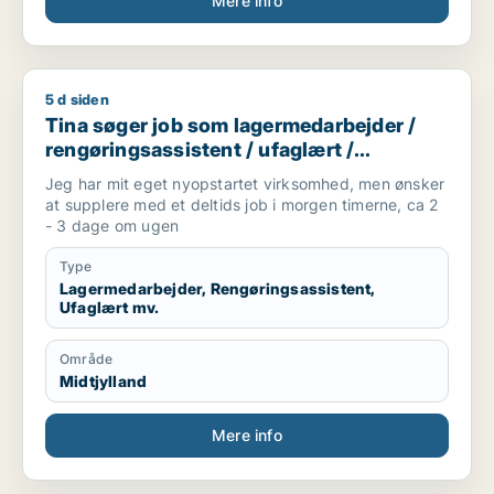
Mere info
5 d siden
Tina søger job som lagermedarbejder / rengøringsassistent 
Tina søger job som lagermedarbejder /
rengøringsassistent / ufaglært /
kontorassistent /
Jeg har mit eget nyopstartet virksomhed, men ønsker
kundeservicemedarbejder
at supplere med et deltids job i morgen timerne, ca 2
- 3 dage om ugen
Type
Lagermedarbejder, Rengøringsassistent,
Ufaglært mv.
Område
Midtjylland
Mere info