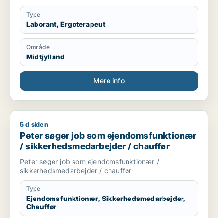
Type
Laborant, Ergoterapeut
Område
Midtjylland
Mere info
5 d siden
Peter søger job som ejendomsfunktionær / sikkerhedsmedarb
Peter søger job som ejendomsfunktionær
/ sikkerhedsmedarbejder / chauffør
Peter søger job som ejendomsfunktionær /
sikkerhedsmedarbejder / chauffør
Type
Ejendomsfunktionær, Sikkerhedsmedarbejder,
Chauffør