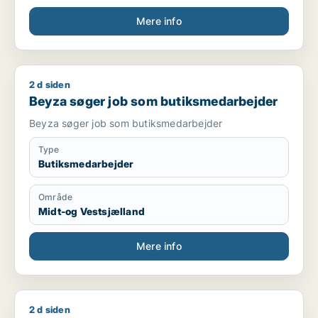
Mere info
2 d siden
Beyza søger job som butiksmedarbejder
Beyza søger job som butiksmedarbejder
Beyza søger job som butiksmedarbejder
Type
Butiksmedarbejder
Område
Midt-og Vestsjælland
Mere info
2 d siden
Anna søger job som tjener / cafémedarbejder / bager