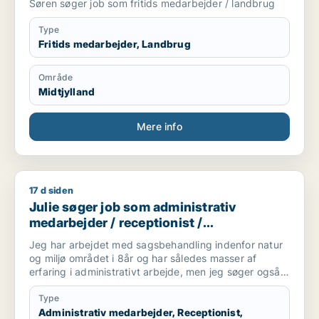
Søren søger job som fritids medarbejder / landbrug
Type
Fritids medarbejder, Landbrug
Område
Midtjylland
Mere info
17 d siden
Julie søger job som administrativ medarbejder / receptionist
Julie søger job som administrativ
medarbejder / receptionist /
kontorassistent
Jeg har arbejdet med sagsbehandling indenfor natur
og miljø området i 8år og har således masser af
erfaring i administrativt arbejde, men jeg søger også
alm. kontormedarbejder stillinger bredt. Men da jeg er
fleksjobber må jeg max arbejde i 18 timer pr. uge.
Type
Administrativ medarbejder, Receptionist,