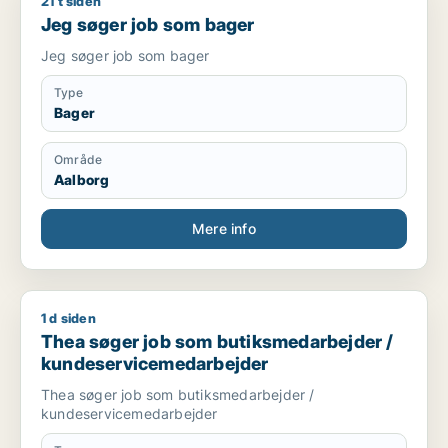
21 t siden
Jeg søger job som bager
Jeg søger job som bager
Jeg søger job som bager
Type
Bager
Område
Aalborg
Mere info
1 d siden
Thea søger job som butiksmedarbejder / kundeservicemeda
Thea søger job som butiksmedarbejder /
kundeservicemedarbejder
Thea søger job som butiksmedarbejder /
kundeservicemedarbejder