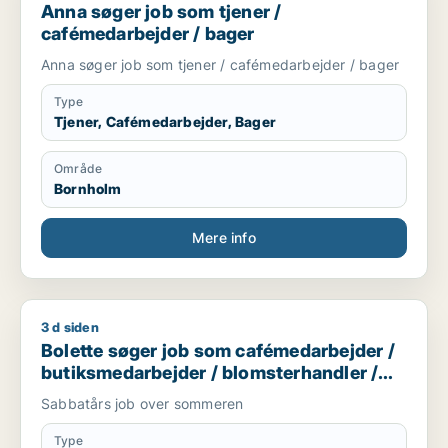
Anna søger job som tjener /
cafémedarbejder / bager
Anna søger job som tjener / cafémedarbejder / bager
Type
Tjener, Cafémedarbejder, Bager
Område
Bornholm
Mere info
3 d siden
Bolette søger job som cafémedarbejder / butiksmedarbejder
Bolette søger job som cafémedarbejder /
butiksmedarbejder / blomsterhandler /
hotelmedarbejder
Sabbatårs job over sommeren
Type