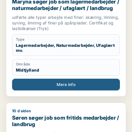
Maryna søger job som lagermedarbejder /
naturmedarbejder / ufaglært / landbrug
udførte alle typer arbejde med finer: skæring, limning,
syning, limning af finer på spånplader. Certifikat og
lastbilkørsel (Tryk)
Type
Lagermedarbejder, Naturmedarbejder, Ufaglært
mv.
Område
Midtjylland
Mere info
10 d siden
Søren søger job som fritids medarbejder / landbrug
Søren søger job som fritids medarbejder /
landbrug