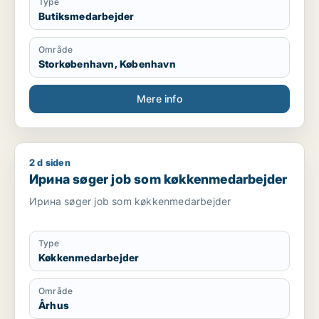
Type
Butiksmedarbejder
Område
Storkøbenhavn, København
Mere info
2 d siden
Ирина søger job som køkkenmedarbejder
Ирина søger job som køkkenmedarbejder
Ирина søger job som køkkenmedarbejder
Type
Køkkenmedarbejder
Område
Århus