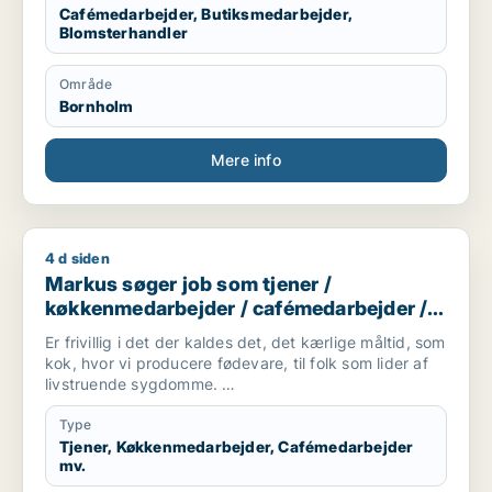
Cafémedarbejder, Butiksmedarbejder,
Blomsterhandler
Område
Bornholm
Mere info
4 d siden
Markus søger job som tjener / køkkenmedarbejder / cafémed
Markus søger job som tjener /
køkkenmedarbejder / cafémedarbejder /
butiksmedarbejder / blomsterhandler
Er frivillig i det der kaldes det, det kærlige måltid, som
kok, hvor vi producere fødevare, til folk som lider af
livstruende sygdomme.
Er studerende på FGU, som er en skole hvor man kan
få suppleret sine folkeskolefag, så man kan komme
Type
videre ind på en
Tjener, Køkkenmedarbejder, Cafémedarbejder
mv.
ungdomsuddannelse(gymnasial/erhvervsuddannelse).