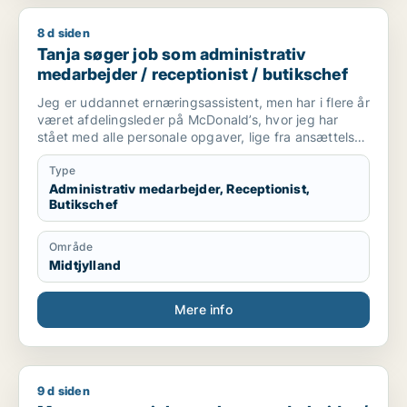
8 d siden
Tanja søger job som administrativ medarbejder / receptionist
Tanja søger job som administrativ
medarbejder / receptionist / butikschef
Jeg er uddannet ernæringsassistent, men har i flere år
været afdelingsleder på McDonald’s, hvor jeg har
stået med alle personale opgaver, lige fra ansættelse
til vagtplanlægning. Jeg kunne godt tænke mig via
erfaring at fortsætte med at arbejde på kontor,
Type
planlægge og have med mennesker at gøre
Administrativ medarbejder, Receptionist,
Butikschef
Område
Midtjylland
Mere info
9 d siden
Maryna søger job som lagermedarbejder / naturmedarbejder 