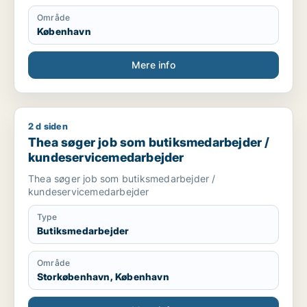
Område
København
Mere info
2 d siden
Thea søger job som butiksmedarbejder / kundeservicemeda
Thea søger job som butiksmedarbejder /
kundeservicemedarbejder
Thea søger job som butiksmedarbejder /
kundeservicemedarbejder
Type
Butiksmedarbejder
Område
Storkøbenhavn, København