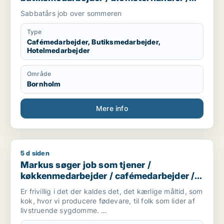
hotelmedarbejder
Sabbatårs job over sommeren
Type
Cafémedarbejder, Butiksmedarbejder,
Hotelmedarbejder
Område
Bornholm
Mere info
5 d siden
Markus søger job som tjener / køkkenmedarbejder / cafémed
Markus søger job som tjener /
køkkenmedarbejder / cafémedarbejder /
butiksmedarbejder / blomsterhandler
Er frivillig i det der kaldes det, det kærlige måltid, som
kok, hvor vi producere fødevare, til folk som lider af
livstruende sygdomme.
Er studerende på FGU, som er en skole hvor man kan