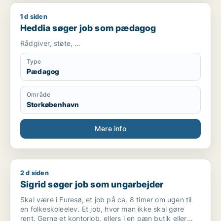
1 d siden
Heddia søger job som pædagog
Heddia søger job som pædagog
Rådgiver, støte, …
Type
Pædagog
Område
Storkøbenhavn
Mere info
2 d siden
Sigrid søger job som ungarbejder
Sigrid søger job som ungarbejder
Skal være i Furesø, et job på ca. 8 timer om ugen til
en folkeskoleelev. Et job, hvor man ikke skal gøre
rent. Gerne et kontorjob, ellers i en pæn butik eller