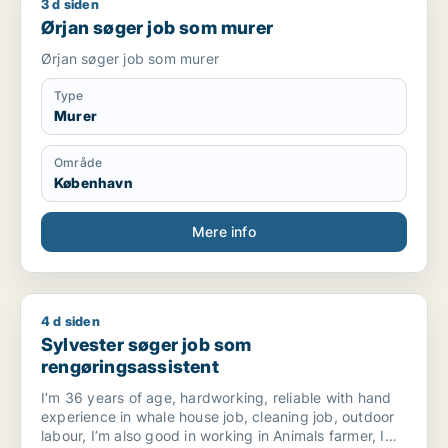
3 d siden
Ørjan søger job som murer
Ørjan søger job som murer
Ørjan søger job som murer
Type
Murer
Område
København
Mere info
4 d siden
Sylvester søger job som rengøringsassistent
Sylvester søger job som
rengøringsassistent
I’m 36 years of age, hardworking, reliable with hand
experience in whale house job, cleaning job, outdoor
labour, I’m also good in working in Animals farmer, I