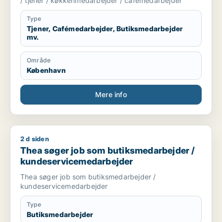
/ tjener / køkkenmedarbejder / cafémedarbejder
Type
Tjener, Cafémedarbejder, Butiksmedarbejder
mv.
Område
København
Mere info
2 d siden
Thea søger job som butiksmedarbejder / kundeservicemeda
Thea søger job som butiksmedarbejder /
kundeservicemedarbejder
Thea søger job som butiksmedarbejder /
kundeservicemedarbejder
Type
Butiksmedarbejder