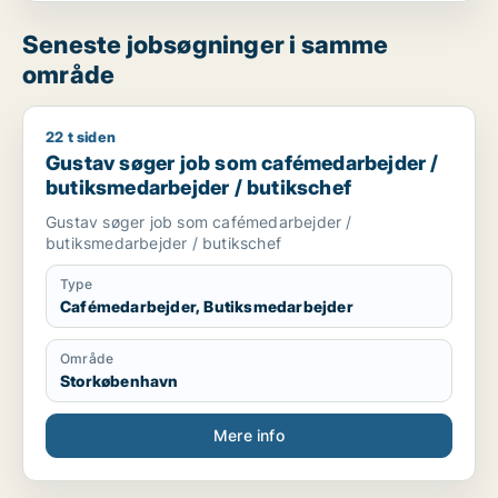
Seneste jobsøgninger i samme
område
22 t siden
Gustav søger job som cafémedarbejder / butiksmedarbejder 
Gustav søger job som cafémedarbejder /
butiksmedarbejder / butikschef
Gustav søger job som cafémedarbejder /
butiksmedarbejder / butikschef
Type
Cafémedarbejder, Butiksmedarbejder
Område
Storkøbenhavn
Mere info