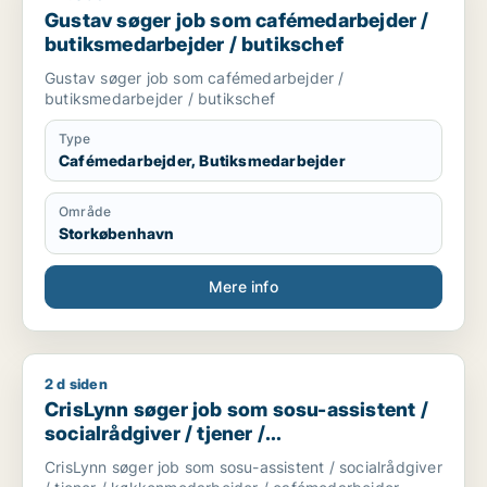
Gustav søger job som cafémedarbejder /
butiksmedarbejder / butikschef
Gustav søger job som cafémedarbejder /
butiksmedarbejder / butikschef
Type
Cafémedarbejder, Butiksmedarbejder
Område
Storkøbenhavn
Mere info
2 d siden
CrisLynn søger job som sosu-assistent / socialrådgiver / tj
CrisLynn søger job som sosu-assistent /
socialrådgiver / tjener /
køkkenmedarbejder / cafémedarbejder
CrisLynn søger job som sosu-assistent / socialrådgiver