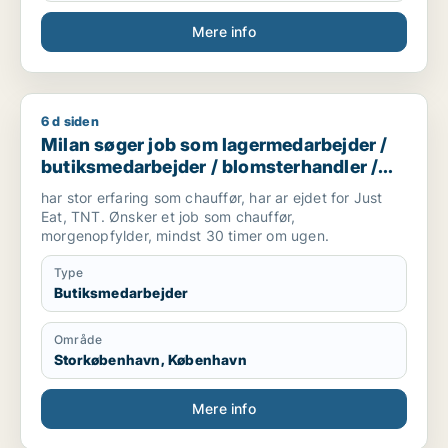
Mere info
6 d siden
Milan søger job som lagermedarbejder / butiksmedarbejder /
Milan søger job som lagermedarbejder /
butiksmedarbejder / blomsterhandler /
chauffør
har stor erfaring som chauffør, har ar ejdet for Just
Eat, TNT. Ønsker et job som chauffør,
morgenopfylder, mindst 30 timer om ugen.
Type
Butiksmedarbejder
Område
Storkøbenhavn, København
Mere info