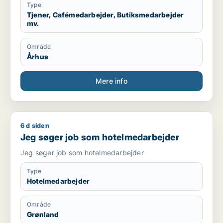
få suppleret sine folkeskolefag, så man kan komme
Type
videre ind på en
Tjener, Cafémedarbejder, Butiksmedarbejder
mv.
ungdomsuddannelse(gymnasial/erhvervsuddannelse).
Er mødestabil og holder hvad jeg lover.
Område
Er villig til, at tage imod studiejobs, som opvasker,
Århus
køkkenmedarbejder mm.
Kontakt:
Mere info
Telefon: [xxxxx] E-mail: [xxxxx]
6 d siden
Jeg søger job som hotelmedarbejder
Jeg søger job som hotelmedarbejder
Jeg søger job som hotelmedarbejder
Type
Hotelmedarbejder
Område
Grønland