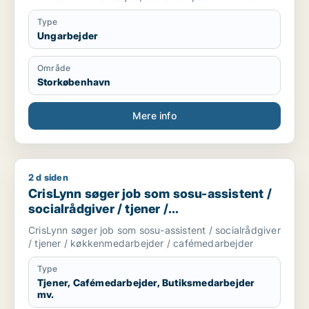
andet.
Type
Ungarbejder
Område
Storkøbenhavn
Mere info
2 d siden
CrisLynn søger job som sosu-assistent / socialrådgiver / tj
CrisLynn søger job som sosu-assistent /
socialrådgiver / tjener /
køkkenmedarbejder / cafémedarbejder
CrisLynn søger job som sosu-assistent / socialrådgiver
/ tjener / køkkenmedarbejder / cafémedarbejder
Type
Tjener, Cafémedarbejder, Butiksmedarbejder
mv.