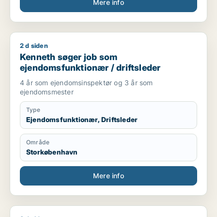
Mere info
2 d siden
Kenneth søger job som ejendomsfunktionær / driftsleder
Kenneth søger job som
ejendomsfunktionær / driftsleder
4 år som ejendomsinspektør og 3 år som
ejendomsmester
Type
Ejendomsfunktionær, Driftsleder
Område
Storkøbenhavn
Mere info