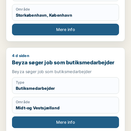
Område
Storkøbenhavn, København
Mere info
4 d siden
Beyza søger job som butiksmedarbejder
Beyza søger job som butiksmedarbejder
Beyza søger job som butiksmedarbejder
Type
Butiksmedarbejder
Område
Midt-og Vestsjælland
Mere info