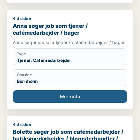
4 d siden
Anna søger job som tjener / cafémedarbejder / bager
Anna søger job som tjener /
cafémedarbejder / bager
Anna søger job som tjener / cafémedarbejder / bager
Type
Tjener, Cafémedarbejder
Område
Bornholm
Mere info
4 d siden
Bolette søger job som cafémedarbejder / butiksmedarbejder
Bolette søger job som cafémedarbejder /
butiksmedarbejder / blomsterhandler /