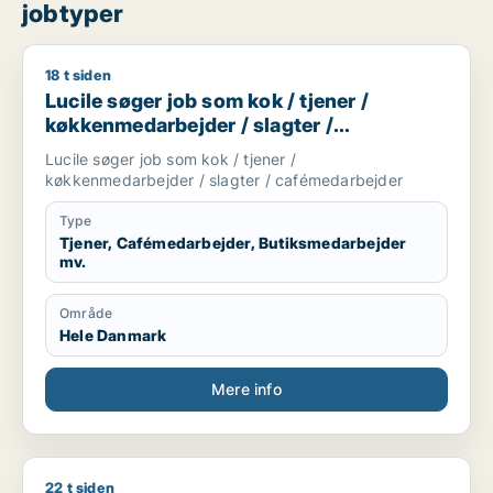
jobtyper
18 t siden
Lucile søger job som kok / tjener / køkkenmedarbejder / sla
Lucile søger job som kok / tjener /
køkkenmedarbejder / slagter /
cafémedarbejder
Lucile søger job som kok / tjener /
køkkenmedarbejder / slagter / cafémedarbejder
Type
Tjener, Cafémedarbejder, Butiksmedarbejder
mv.
Område
Hele Danmark
Mere info
22 t siden
Gustav søger job som cafémedarbejder / butiksmedarbejder 