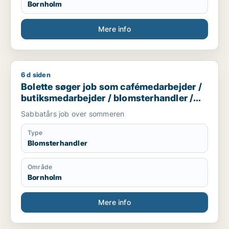
Bornholm
Mere info
6 d siden
Bolette søger job som cafémedarbejder / butiksmedarbejder
Bolette søger job som cafémedarbejder /
butiksmedarbejder / blomsterhandler /
hotelmedarbejder
Sabbatårs job over sommeren
Type
Blomsterhandler
Område
Bornholm
Mere info