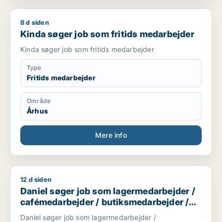
8 d siden
Kinda søger job som fritids medarbejder
Kinda søger job som fritids medarbejder
Kinda søger job som fritids medarbejder
Type
Fritids medarbejder
Område
Århus
Mere info
12 d siden
Daniel søger job som lagermedarbejder / cafémedarbejder /
Daniel søger job som lagermedarbejder /
cafémedarbejder / butiksmedarbejder /
ufaglært
Daniel søger job som lagermedarbejder /