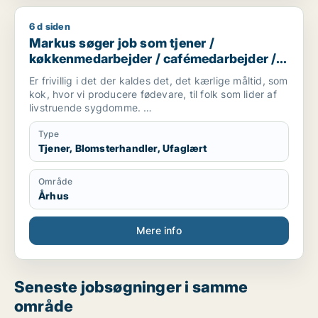
6 d siden
Markus søger job som tjener / køkkenmedarbejder / cafémed
Markus søger job som tjener /
køkkenmedarbejder / cafémedarbejder /
butiksmedarbejder / blomsterhandler
Er frivillig i det der kaldes det, det kærlige måltid, som
kok, hvor vi producere fødevare, til folk som lider af
livstruende sygdomme.
Er studerende på FGU, som er en skole hvor man kan
få suppleret sine folkeskolefag, så man kan komme
Type
videre ind på en
Tjener, Blomsterhandler, Ufaglært
ungdomsuddannelse(gymnasial/erhvervsuddannelse).
Område
Er mødestabil og holder hvad jeg lover.
Århus
Er villig til, at tage imod studiejobs, som opvasker,
køkkenmedarbejder mm.
Mere info
Kontakt:
Telefon: [xxxxx] E-mail: [xxxxx]
Seneste jobsøgninger i samme
område