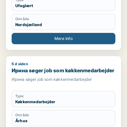
Ufaglært
Område
Nordsjælland
Mere info
5 d siden
Ирина søger job som køkkenmedarbejder
Ирина søger job som køkkenmedarbejder
Ирина søger job som køkkenmedarbejder
Type
Køkkenmedarbejder
Område
Århus