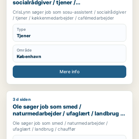
socialrådgiver / tjener /
køkkenmedarbejder / cafémedarbejder
CrisLynn søger job som sosu-assistent / socialrådgiver
/ tjener / køkkenmedarbejder / cafémedarbejder
Type
Tjener
Område
København
Mere info
3 d siden
Ole søger job som smed / naturmedarbejder / ufaglært / lan
Ole søger job som smed /
naturmedarbejder / ufaglært / landbrug /
chauffør
Ole søger job som smed / naturmedarbejder /
ufaglært / landbrug / chauffør