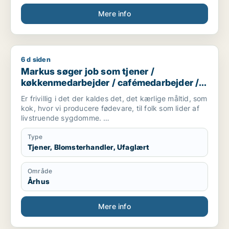
Mere info
6 d siden
Markus søger job som tjener / køkkenmedarbejder / cafémed
Markus søger job som tjener /
køkkenmedarbejder / cafémedarbejder /
butiksmedarbejder / blomsterhandler
Er frivillig i det der kaldes det, det kærlige måltid, som
kok, hvor vi producere fødevare, til folk som lider af
livstruende sygdomme.
Er studerende på FGU, som er en skole hvor man kan
få suppleret sine folkeskolefag, så man kan komme
Type
videre ind på en
Tjener, Blomsterhandler, Ufaglært
ungdomsuddannelse(gymnasial/erhvervsuddannelse).
Område
Er mødestabil og holder hvad jeg lover.
Århus
Er villig til, at tage imod studiejobs, som opvasker,
køkkenmedarbejder mm.
Mere info
Kontakt:
Telefon: [xxxxx] E-mail: [xxxxx]