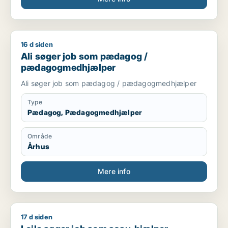
16 d siden
Ali søger job som pædagog / pædagogmedhjælper
Ali søger job som pædagog /
pædagogmedhjælper
Ali søger job som pædagog / pædagogmedhjælper
Type
Pædagog, Pædagogmedhjælper
Område
Århus
Mere info
17 d siden
Leila søger job som sosu-hjælper