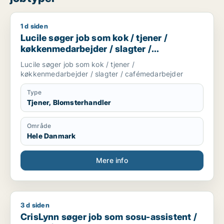
1 d siden
Lucile søger job som kok / tjener / køkkenmedarbejder / sla
Lucile søger job som kok / tjener /
køkkenmedarbejder / slagter /
cafémedarbejder
Lucile søger job som kok / tjener /
køkkenmedarbejder / slagter / cafémedarbejder
Type
Tjener, Blomsterhandler
Område
Hele Danmark
Mere info
3 d siden
CrisLynn søger job som sosu-assistent / socialrådgiver / tj
CrisLynn søger job som sosu-assistent /