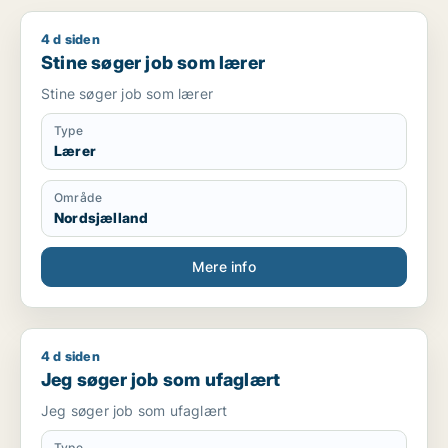
4 d siden
Stine søger job som lærer
Stine søger job som lærer
Stine søger job som lærer
Type
Lærer
Område
Nordsjælland
Mere info
4 d siden
Jeg søger job som ufaglært
Jeg søger job som ufaglært
Jeg søger job som ufaglært
Type