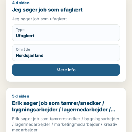
4 d siden
Jeg søger job som ufaglært
Jeg søger job som ufaglært
Jeg søger job som ufaglært
Type
Ufaglært
Område
Nordsjælland
Mere info
5 d siden
Erik søger job som tømrer/snedker / bygningsarbejder / la
Erik søger job som tømrer/snedker /
bygningsarbejder / lagermedarbejder /
marketingmedarbejder / kreativ
Erik søger job som tømrer/snedker / bygningsarbejder
medarbejder
/ lagermedarbejder / marketingmedarbejder / kreativ
medarbejder