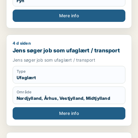
Fyn
Mere info
4 d siden
Jens søger job som ufaglært / transport
Jens søger job som ufaglært / transport
Jens søger job som ufaglært / transport
Type
Ufaglært
Område
Nordjylland, Århus, Vestjylland, Midtjylland
Mere info