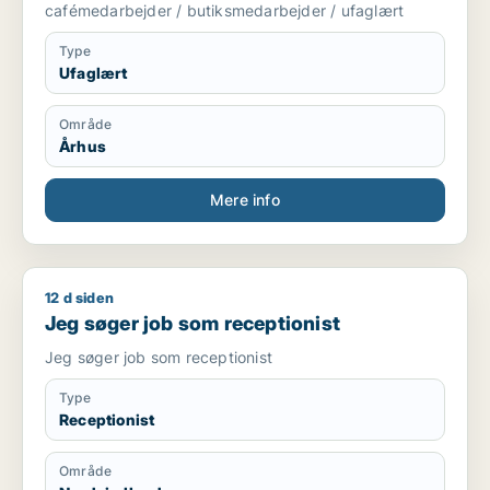
cafémedarbejder / butiksmedarbejder / ufaglært
Type
Ufaglært
Område
Århus
Mere info
12 d siden
Jeg søger job som receptionist
Jeg søger job som receptionist
Jeg søger job som receptionist
Type
Receptionist
Område