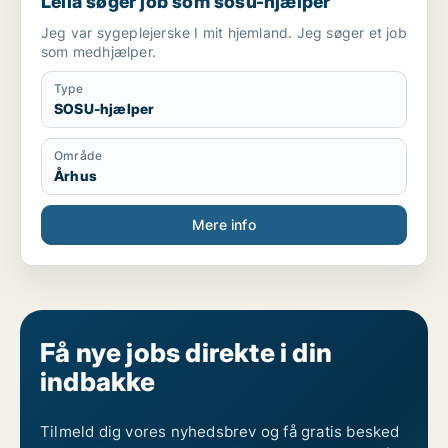
Leila søger job som sosu-hjælper
Jeg var sygeplejerske I mit hjemland. Jeg søger et job
som medhjælper.
Type
SOSU-hjælper
Område
Århus
Mere info
Få nye jobs direkte i din
indbakke
Tilmeld dig vores nyhedsbrev og få gratis besked