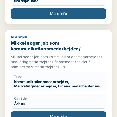
Nordsjælland
Mere info
13 d siden
Mikkel søger job som kommunikationsmedarbejder / marketin
Mikkel søger job som
kommunikationsmedarbejder /
marketingmedarbejder /
Mikkel søger job som kommunikationsmedarbejder /
finansmedarbejder / administrativ
marketingmedarbejder / finansmedarbejder /
medarbejder / kontorassistent
administrativ medarbejder / ko...
Type
Kommunikationsmedarbejder,
Marketingmedarbejder, Finansmedarbejder mv.
Område
Århus
Mere info