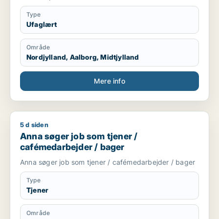
Type
Ufaglært
Område
Nordjylland, Aalborg, Midtjylland
Mere info
5 d siden
Anna søger job som tjener / cafémedarbejder / bager
Anna søger job som tjener /
cafémedarbejder / bager
Anna søger job som tjener / cafémedarbejder / bager
Type
Tjener
Område