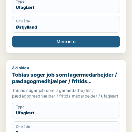
Type
Ufaglært
Område
Østjylland
Mere info
3 d siden
Tobias søger job som lagermedarbejder / pædagogmedhjælper
Tobias søger job som lagermedarbejder /
pædagogmedhjælper / fritids
medarbejder / ufaglært
Tobias søger job som lagermedarbejder /
pædagogmedhjælper / fritids medarbejder / ufaglært
Type
Ufaglært
Område