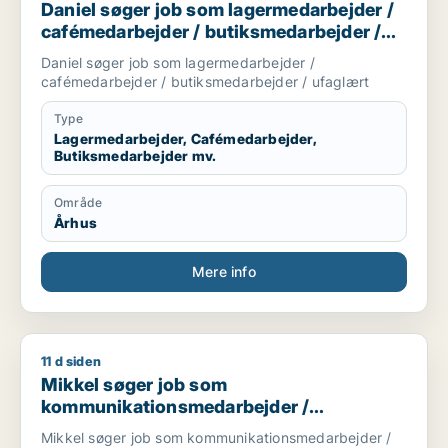
Daniel søger job som lagermedarbejder /
cafémedarbejder / butiksmedarbejder /
ufaglært
Daniel søger job som lagermedarbejder /
cafémedarbejder / butiksmedarbejder / ufaglært
Type
Lagermedarbejder, Cafémedarbejder,
Butiksmedarbejder mv.
Område
Århus
Mere info
11 d siden
Mikkel søger job som kommunikationsmedarbejder / marketin
Mikkel søger job som
kommunikationsmedarbejder /
marketingmedarbejder /
Mikkel søger job som kommunikationsmedarbejder /