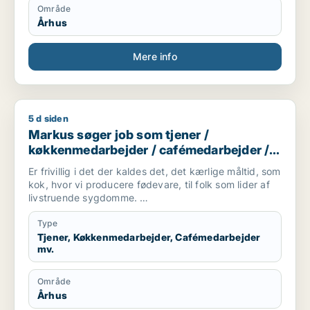
Område
Århus
Mere info
5 d siden
Markus søger job som tjener / køkkenmedarbejder / cafémed
Markus søger job som tjener /
køkkenmedarbejder / cafémedarbejder /
butiksmedarbejder / blomsterhandler
Er frivillig i det der kaldes det, det kærlige måltid, som
kok, hvor vi producere fødevare, til folk som lider af
livstruende sygdomme.
Er studerende på FGU, som er en skole hvor man kan
få suppleret sine folkeskolefag, så man kan komme
Type
videre ind på en
Tjener, Køkkenmedarbejder, Cafémedarbejder
mv.
ungdomsuddannelse(gymnasial/erhvervsuddannelse).
Er mødestabil og holder hvad jeg lover.
Område
Er villig til, at tage imod studiejobs, som opvasker,
Århus
køkkenmedarbejder mm.