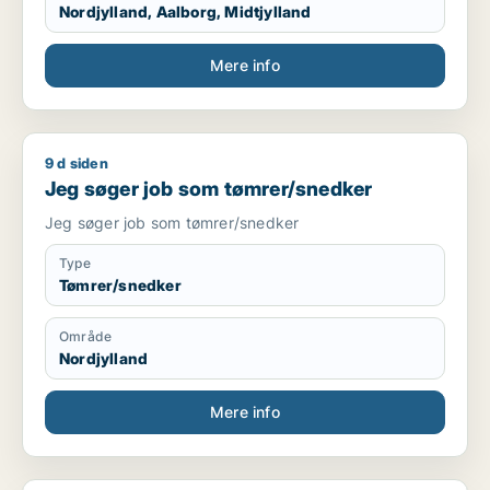
Nordjylland, Aalborg, Midtjylland
Mere info
9 d siden
Jeg søger job som tømrer/snedker
Jeg søger job som tømrer/snedker
Jeg søger job som tømrer/snedker
Type
Tømrer/snedker
Område
Nordjylland
Mere info