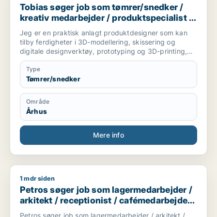
Tobias søger job som tømrer/snedker /
kreativ medarbejder / produktspecialist /
maler / naturmedarbejder
Jeg er en praktisk anlagt produktdesigner som kan
tilby ferdigheter i 3D-modellering, skissering og
digitale designverktøy, prototyping og 3D-printing,
samt trearbeid og bygging. Jeg er godt vant til å
jobbe gjennom hele prosessen, fra idé og
Type
konseptutvikling til ferdig produkt. Jeg trives best når
Tømrer/snedker
jeg får skape noe med hendene.
Jeg søker stillinger innen produktdesign,
Område
møbelsnekring og verkstedbasert arbeid, og har god
Århus
sans for presisjon, måltaking og det å bygge ting fra
bunnen. Jeg flytter til Aarhus og er tilgjengelig fra
august.
Mere info
1 mdr siden
Petros søger job som lagermedarbejder / arkitekt / receptio
Petros søger job som lagermedarbejder /
arkitekt / receptionist / cafémedarbejder /
chauffør
Petros søger job som lagermedarbejder / arkitekt /