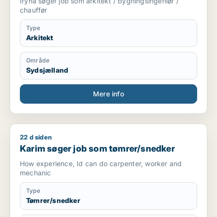
Iryna søger job som arkitekt / bygningsingeniør /
chauffør
Type
Arkitekt
Område
Sydsjælland
Mere info
22 d siden
Karim søger job som tømrer/snedker
Karim søger job som tømrer/snedker
How experience, Id can do carpenter, worker and
mechanic
Type
Tømrer/snedker