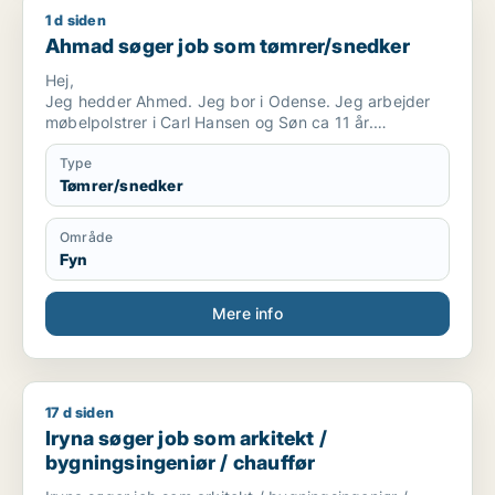
1 d siden
Ahmad søger job som tømrer/snedker
Ahmad søger job som tømrer/snedker
Hej,
Jeg hedder Ahmed. Jeg bor i Odense. Jeg arbejder
møbelpolstrer i Carl Hansen og Søn ca 11 år.
Jeg søger arbejde
Jeg er meget fleksibel, og jeg kan godt lide at lære
Type
nye ting eller arbejde, fordi jeg elsker at arbejde med
Tømrer/snedker
design møbler.
Område
Fyn
Mere info
17 d siden
Iryna søger job som arkitekt / bygningsingeniør / chauffør
Iryna søger job som arkitekt /
bygningsingeniør / chauffør