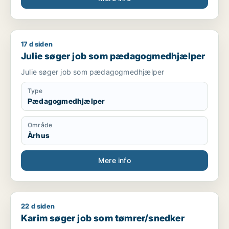
17 d siden
Julie søger job som pædagogmedhjælper
Julie søger job som pædagogmedhjælper
Julie søger job som pædagogmedhjælper
Type
Pædagogmedhjælper
Område
Århus
Mere info
22 d siden
Karim søger job som tømrer/snedker
Karim søger job som tømrer/snedker