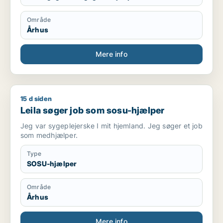
Område
Århus
Mere info
15 d siden
Leila søger job som sosu-hjælper
Leila søger job som sosu-hjælper
Jeg var sygeplejerske I mit hjemland. Jeg søger et job
som medhjælper.
Type
SOSU-hjælper
Område
Århus
Mere info