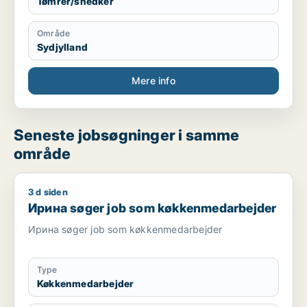
Tømrer/snedker
Område
Sydjylland
Mere info
Seneste jobsøgninger i samme
område
3 d siden
Ирина søger job som køkkenmedarbejder
Ирина søger job som køkkenmedarbejder
Ирина søger job som køkkenmedarbejder
Type
Køkkenmedarbejder