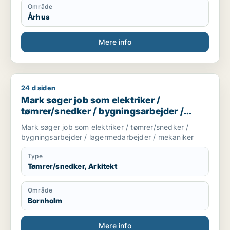
Område
Århus
Mere info
24 d siden
Mark søger job som elektriker / tømrer/snedker / bygningsa
Mark søger job som elektriker /
tømrer/snedker / bygningsarbejder /
lagermedarbejder / mekaniker
Mark søger job som elektriker / tømrer/snedker /
bygningsarbejder / lagermedarbejder / mekaniker
Type
Tømrer/snedker, Arkitekt
Område
Bornholm
Mere info