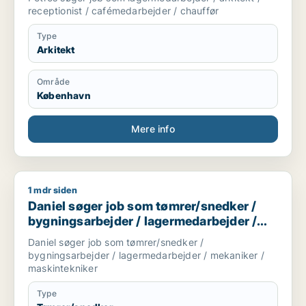
receptionist / cafémedarbejder / chauffør
Type
Arkitekt
Område
København
Mere info
1 mdr siden
Daniel søger job som tømrer/snedker / bygningsarbejder / l
Daniel søger job som tømrer/snedker /
bygningsarbejder / lagermedarbejder /
mekaniker / maskintekniker
Daniel søger job som tømrer/snedker /
bygningsarbejder / lagermedarbejder / mekaniker /
maskintekniker
Type