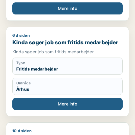
Kontakt:
Mere info
Telefon: [xxxxx] E-mail: [xxxxx]
6 d siden
Kinda søger job som fritids medarbejder
Kinda søger job som fritids medarbejder
Kinda søger job som fritids medarbejder
Type
Fritids medarbejder
Område
Århus
Mere info
10 d siden
Daniel søger job som lagermedarbejder / cafémedarbejder /