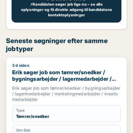
⚡Kandidaten søger job lige nu – se alle
oplysninger og få direkte adgang til kandidatens
kontaktoplysninger
Seneste søgninger efter samme
jobtyper
3 d siden
Erik søger job som tømrer/snedker / bygningsarbejder / la
Erik søger job som tømrer/snedker /
bygningsarbejder / lagermedarbejder /
marketingmedarbejder / kreativ
Erik søger job som tømrer/snedker / bygningsarbejder
medarbejder
/ lagermedarbejder / marketingmedarbejder / kreativ
medarbejder
Type
Tømrer/snedker
Område