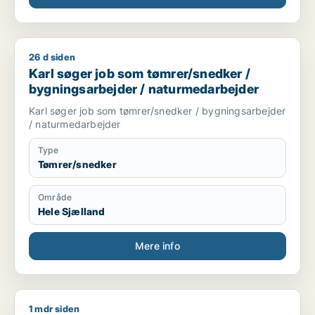
26 d siden
Karl søger job som tømrer/snedker / bygningsarbejder / na
Karl søger job som tømrer/snedker /
bygningsarbejder / naturmedarbejder
Karl søger job som tømrer/snedker / bygningsarbejder
/ naturmedarbejder
Type
Tømrer/snedker
Område
Hele Sjælland
Mere info
1 mdr siden
Tobias søger job som tømrer/snedker / kreativ medarbejder /