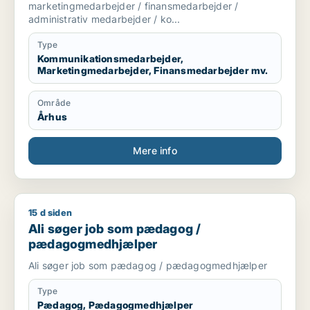
finansmedarbejder / administrativ
marketingmedarbejder / finansmedarbejder /
medarbejder / kontorassistent
administrativ medarbejder / ko...
Type
Kommunikationsmedarbejder,
Marketingmedarbejder, Finansmedarbejder mv.
Område
Århus
Mere info
15 d siden
Ali søger job som pædagog / pædagogmedhjælper
Ali søger job som pædagog /
pædagogmedhjælper
Ali søger job som pædagog / pædagogmedhjælper
Type
Pædagog, Pædagogmedhjælper