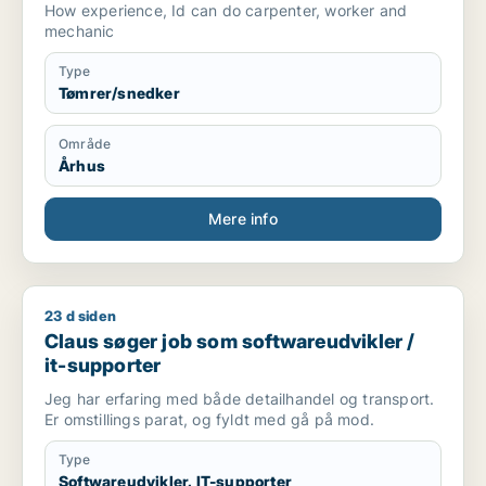
How experience, Id can do carpenter, worker and
mechanic
Type
Tømrer/snedker
Område
Århus
Mere info
23 d siden
Claus søger job som softwareudvikler / it-supporter
Claus søger job som softwareudvikler /
it-supporter
Jeg har erfaring med både detailhandel og transport.
Er omstillings parat, og fyldt med gå på mod.
Type
Softwareudvikler, IT-supporter