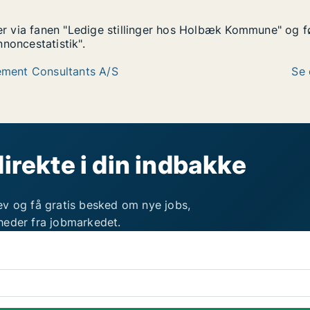
nger via fanen "Ledige stillinger hos Holbæk Kommune" og 
noncestatistik".
ment Consultants A/S
Se 
direkte i din indbakke
ev og få gratis besked om nye jobs,
heder fra jobmarkedet.