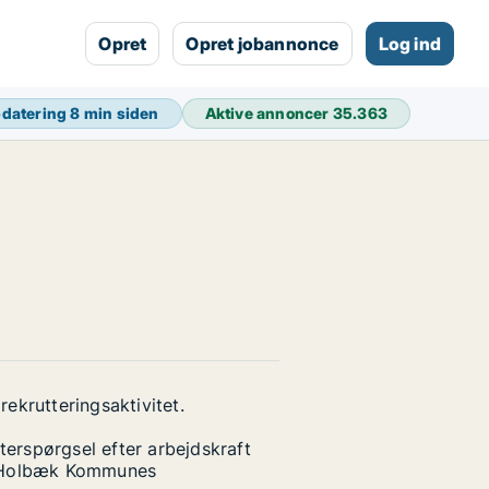
Opret
Opret jobannonce
Log ind
pdatering
8 min siden
Aktive annoncer
35.363
ekrutteringsaktivitet.
erspørgsel efter arbejdskraft
 i Holbæk Kommunes