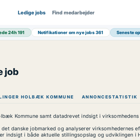
Ledige jobs
Find medarbejder
ede 24h
191
Notifikationer om nye jobs
361
Seneste o
 job
LLINGER HOLBÆK KOMMUNE
ANNONCESTATISTIK
Holbæk Kommune samt datadrevet indsigt i virksomhedens r
det danske jobmarked og analyserer virksomhedernes eft
r indsigt i både aktuelle stillingsopslag og udviklingen