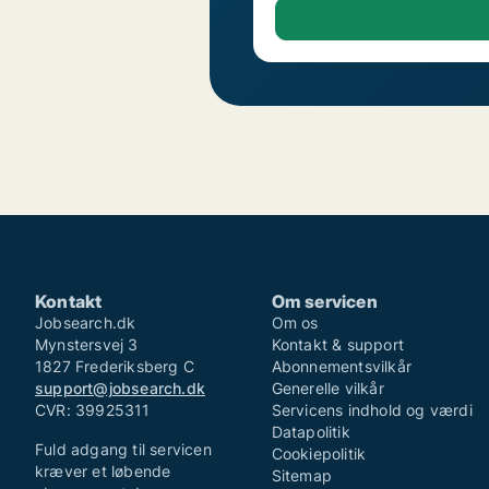
Kontakt
Om servicen
Jobsearch.dk
Om os
Mynstersvej 3
Kontakt & support
1827 Frederiksberg C
Abonnementsvilkår
support@jobsearch.dk
Generelle vilkår
CVR: 39925311
Servicens indhold og værdi
Datapolitik
Fuld adgang til servicen
Cookiepolitik
kræver et løbende
Sitemap