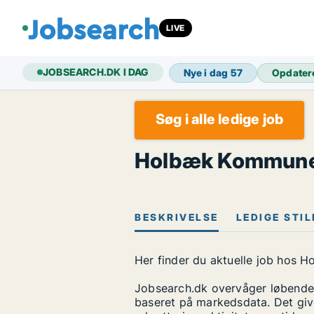
LIVE
JOBSEARCH.DK I DAG
Nye i dag
57
Opdater
Søg i alle ledige job
Holbæk Kommune
BESKRIVELSE
LEDIGE STI
Her finder du aktuelle job hos 
Jobsearch.dk overvåger løbende 
baseret på markedsdata. Det give