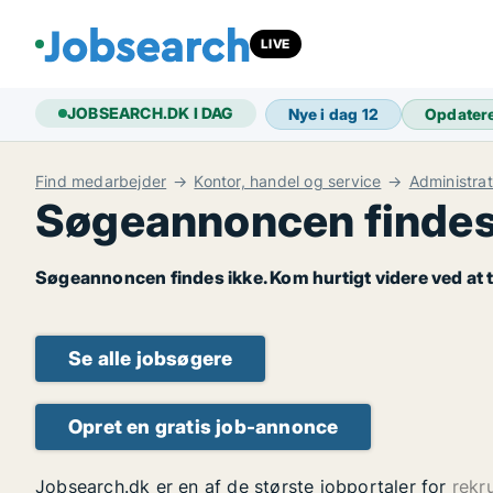
LIVE
JOBSEARCH.DK I DAG
Nye i dag
12
Opdater
Find medarbejder
Kontor, handel og service
Administra
Søgeannoncen findes
Søgeannoncen findes ikke. Kom hurtigt videre ved at t
Se alle jobsøgere
Opret en gratis job-annonce
Jobsearch.dk er en af de største jobportaler for
rekr