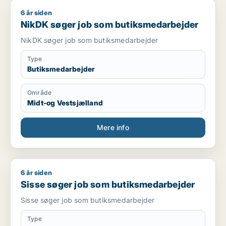
6 år siden
NikDK søger job som butiksmedarbejder
NikDK søger job som butiksmedarbejder
NikDK søger job som butiksmedarbejder
Type
Butiksmedarbejder
Område
Midt-og Vestsjælland
Mere info
6 år siden
Sisse søger job som butiksmedarbejder
Sisse søger job som butiksmedarbejder
Sisse søger job som butiksmedarbejder
Type