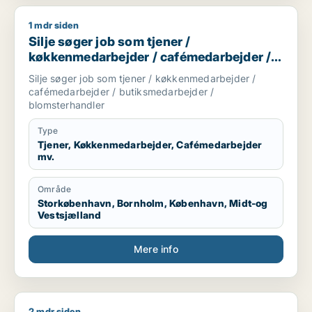
1 mdr siden
Silje søger job som tjener / køkkenmedarbejder / cafémedar
Silje søger job som tjener /
køkkenmedarbejder / cafémedarbejder /
butiksmedarbejder / blomsterhandler
Silje søger job som tjener / køkkenmedarbejder /
cafémedarbejder / butiksmedarbejder /
blomsterhandler
Type
Tjener, Køkkenmedarbejder, Cafémedarbejder
mv.
Område
Storkøbenhavn, Bornholm, København, Midt-og
Vestsjælland
Mere info
2 mdr siden