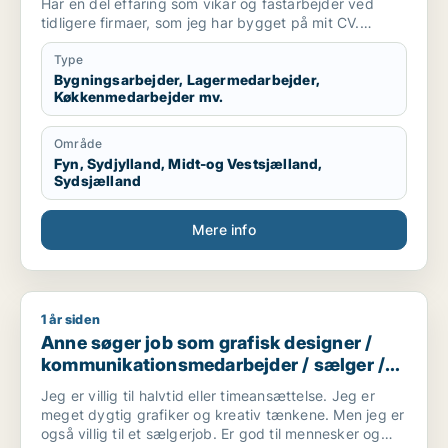
Har en del effaring som vikar og fastarbejder ved
tidligere firmaer, som jeg har bygget på mit CV.
Er ikke bange for at tage fat og prøve noget.
Type
Har valgt de “ønsker”, jeg ved jeg kan finde ud af.
Bygningsarbejder, Lagermedarbejder,
Køkkenmedarbejder mv.
Område
Fyn, Sydjylland, Midt-og Vestsjælland,
Sydsjælland
Mere info
1 år siden
Anne søger job som grafisk designer / kommunikationsmedar
Anne søger job som grafisk designer /
kommunikationsmedarbejder / sælger /
kreativ medarbejder / børnepasser
Jeg er villig til halvtid eller timeansættelse. Jeg er
meget dygtig grafiker og kreativ tænkene. Men jeg er
også villig til et sælgerjob. Er god til mennesker og