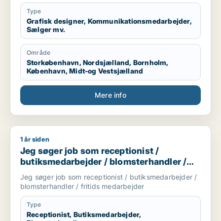
folk kan lide mig. Jeg har tre børn og elsker dem. Så
tænker også evt. et job i en kreativ børnehave,
Type
efterskole undervisning eller andet formidling vil jeg
Grafisk designer, Kommunikationsmedarbejder,
Sælger mv.
være god til.
Område
Storkøbenhavn, Nordsjælland, Bornholm,
København, Midt-og Vestsjælland
Mere info
1 år siden
Jeg søger job som receptionist / butiksmedarbejder / blomst
Jeg søger job som receptionist /
butiksmedarbejder / blomsterhandler /
fritids medarbejder
Jeg søger job som receptionist / butiksmedarbejder /
blomsterhandler / fritids medarbejder
Type
Receptionist, Butiksmedarbejder,