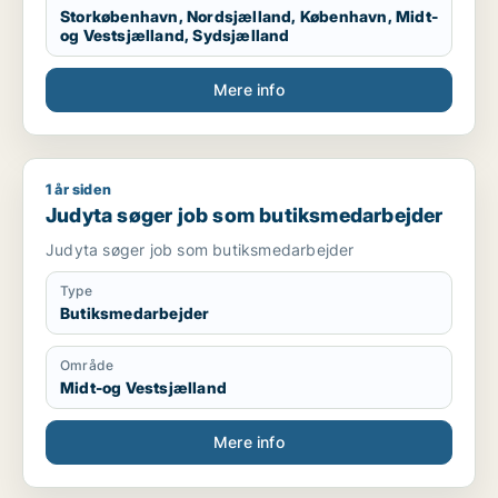
Storkøbenhavn, Nordsjælland, København, Midt-
og Vestsjælland, Sydsjælland
Mere info
1 år siden
Judyta søger job som butiksmedarbejder
Judyta søger job som butiksmedarbejder
Judyta søger job som butiksmedarbejder
Type
Butiksmedarbejder
Område
Midt-og Vestsjælland
Mere info