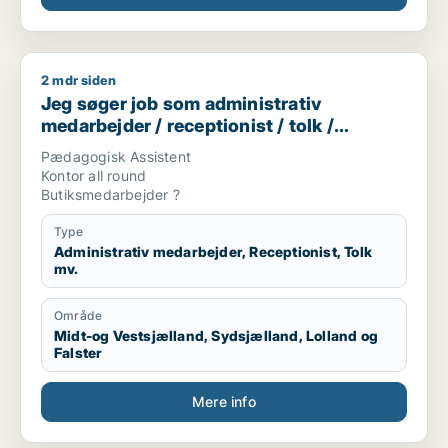
2 mdr siden
Jeg søger job som administrativ medarbejder / receptionist 
Jeg søger job som administrativ
medarbejder / receptionist / tolk /
børnepasser / butiksmedarbejder
Pædagogisk Assistent
Kontor all round
Butiksmedarbejder ?
Type
Administrativ medarbejder, Receptionist, Tolk
mv.
Område
Midt-og Vestsjælland, Sydsjælland, Lolland og
Falster
Mere info