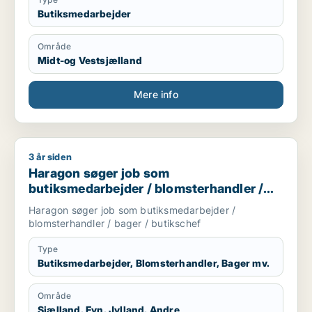
Butiksmedarbejder
Område
Midt-og Vestsjælland
Mere info
3 år siden
Haragon søger job som butiksmedarbejder / blomsterhandler
Haragon søger job som
butiksmedarbejder / blomsterhandler /
bager / butikschef
Haragon søger job som butiksmedarbejder /
blomsterhandler / bager / butikschef
Type
Butiksmedarbejder, Blomsterhandler, Bager mv.
Område
Sjælland, Fyn, Jylland, Andre