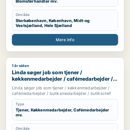
Blomsterhandler mv.
Område
Storkøbenhavn, København, Midt-og
Vestsjælland, Hele Sjælland
Mere info
1 år siden
Linda søger job som tjener / køkkenmedarbejder / cafémeda
Linda søger job som tjener /
køkkenmedarbejder / cafémedarbejder /
butiksmedarbejder / butikschef
Linda søger job som tjener / køkkenmedarbejder /
cafémedarbejder / butiksmedarbejder / butikschef
Type
Tjener, Køkkenmedarbejder, Cafémedarbejder
mv.
Område