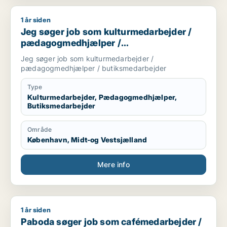
1 år siden
Jeg søger job som kulturmedarbejder / pædagogmedhjælper
Jeg søger job som kulturmedarbejder /
pædagogmedhjælper /
butiksmedarbejder
Jeg søger job som kulturmedarbejder /
pædagogmedhjælper / butiksmedarbejder
Type
Kulturmedarbejder, Pædagogmedhjælper,
Butiksmedarbejder
Område
København, Midt-og Vestsjælland
Mere info
1 år siden
Paboda søger job som cafémedarbejder / butiksmedarbejder
Paboda søger job som cafémedarbejder /