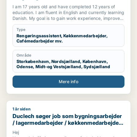
køkkenmedarbejder / cafémedarbejder /
I am 17 years old and have completed 12 years of
butiksmedarbejder / hotelmedarbejder
education. I am fluent in English and currently learning
Danish. My goal is to gain work experience, improve
my skills, and become more independent. I am
hardworking, responsible, and willing to do all kinds of
Type
tasks. I am available for all shifts and always ready to
Rengøringsassistent, Køkkenmedarbejder,
Cafémedarbejder mv.
learn new things. I want to grow both personally and
professionally while contributing positively to the
workplace.
Område
Storkøbenhavn, Nordsjælland, København,
Odense, Midt-og Vestsjælland, Sydsjælland
Mere info
1 år siden
Duclech søger job som bygningsarbejder / lagermedarbejde
Duclech søger job som bygningsarbejder
/ lagermedarbejder / køkkenmedarbejder /
cafémedarbejder / butiksmedarbejder
Hej