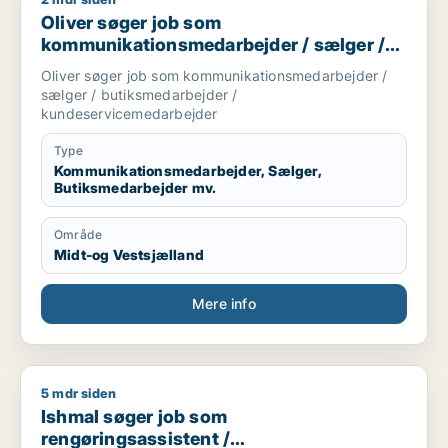
Oliver søger job som kommunikationsmedarbejder / sælger 
Oliver søger job som
kommunikationsmedarbejder / sælger /
butiksmedarbejder /
Oliver søger job som kommunikationsmedarbejder /
kundeservicemedarbejder
sælger / butiksmedarbejder /
kundeservicemedarbejder
Type
Kommunikationsmedarbejder, Sælger,
Butiksmedarbejder mv.
Område
Midt-og Vestsjælland
Mere info
5 mdr siden
Ishmal søger job som rengøringsassistent / køkkenmedarbej
Ishmal søger job som
rengøringsassistent /