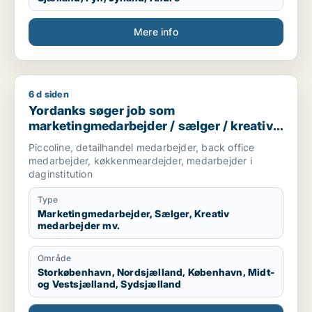
Mere info
6 d siden
Yordanks søger job som marketingmedarbejder / sælger / kre
Yordanks søger job som
marketingmedarbejder / sælger / kreativ
medarbejder / produktspecialist / kok
Piccoline, detailhandel medarbejder, back office
medarbejder, køkkenmeardejder, medarbejder i
daginstitution
Type
Marketingmedarbejder, Sælger, Kreativ
medarbejder mv.
Område
Storkøbenhavn, Nordsjælland, København, Midt-
og Vestsjælland, Sydsjælland