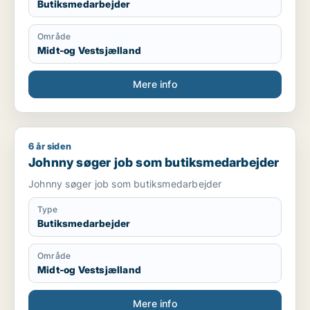
Butiksmedarbejder
Område
Midt-og Vestsjælland
Mere info
6 år siden
Johnny søger job som butiksmedarbejder
Johnny søger job som butiksmedarbejder
Johnny søger job som butiksmedarbejder
Type
Butiksmedarbejder
Område
Midt-og Vestsjælland
Mere info