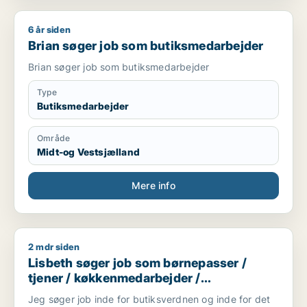
6 år siden
Brian søger job som butiksmedarbejder
Brian søger job som butiksmedarbejder
Brian søger job som butiksmedarbejder
Type
Butiksmedarbejder
Område
Midt-og Vestsjælland
Mere info
2 mdr siden
Lisbeth søger job som børnepasser / tjener / køkkenmedarbe
Lisbeth søger job som børnepasser /
tjener / køkkenmedarbejder /
butiksmedarbejder / blomsterhandler
Jeg søger job inde for butiksverdnen og inde for det