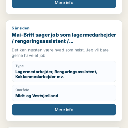
Mere info
5 år siden
Mai-Britt søger job som lagermedarbejder / rengøringsassi
Mai-Britt søger job som lagermedarbejder
/ rengøringsassistent /
køkkenmedarbejder / butiksmedarbejder /
Det kan næsten være hvad som helst. Jeg vil bare
naturmedarbejder
gerne have et job.
Type
Lagermedarbejder, Rengøringsassistent,
Køkkenmedarbejder mv.
Område
Midt-og Vestsjælland
Mere info