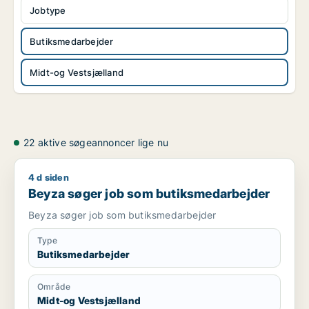
Jobtype
Butiksmedarbejder
Midt-og Vestsjælland
22 aktive søgeannoncer lige nu
4 d siden
Beyza søger job som butiksmedarbejder
Beyza søger job som butiksmedarbejder
Beyza søger job som butiksmedarbejder
Type
Butiksmedarbejder
Område
Midt-og Vestsjælland