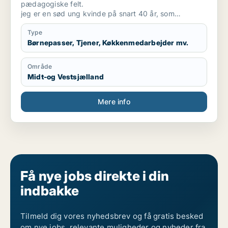
pædagogiske felt.
jeg er en sød ung kvinde på snart 40 år, som
desværre ikke har så meget arbejdserfaring, da jeg
har siddet på skolebænken det meste af mit liv, men
Type
har dog været ude i en masse praktikker, hvor jeg har
Børnepasser, Tjener, Køkkenmedarbejder mv.
fået afprøvet hvad det vil sige at være i butik.
Område
Midt-og Vestsjælland
Mere info
Få nye jobs direkte i din
indbakke
Tilmeld dig vores nyhedsbrev og få gratis besked
om nye jobs, relevante muligheder og nyheder fra