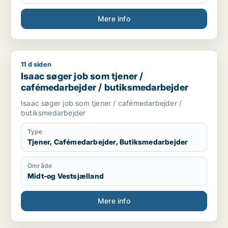
Mere info
11 d siden
Isaac søger job som tjener / cafémedarbejder / butiksmedar
Isaac søger job som tjener /
cafémedarbejder / butiksmedarbejder
Isaac søger job som tjener / cafémedarbejder /
butiksmedarbejder
Type
Tjener, Cafémedarbejder, Butiksmedarbejder
Område
Midt-og Vestsjælland
Mere info