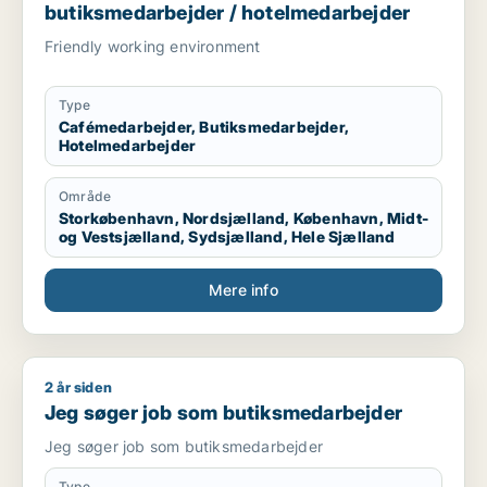
butiksmedarbejder / hotelmedarbejder
Friendly working environment
Type
Cafémedarbejder, Butiksmedarbejder,
Hotelmedarbejder
Område
Storkøbenhavn, Nordsjælland, København, Midt-
og Vestsjælland, Sydsjælland, Hele Sjælland
Mere info
2 år siden
Jeg søger job som butiksmedarbejder
Jeg søger job som butiksmedarbejder
Jeg søger job som butiksmedarbejder
Type