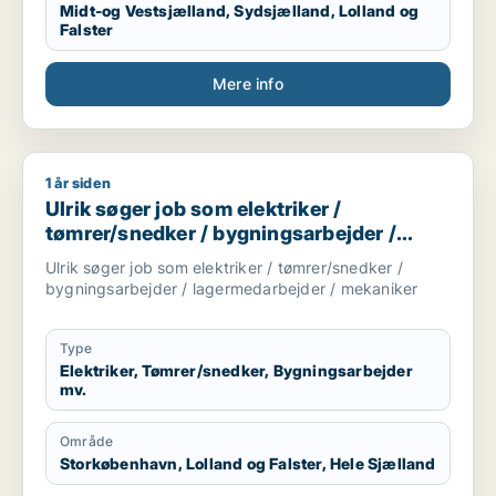
Midt-og Vestsjælland, Sydsjælland, Lolland og
Falster
Mere info
1 år siden
Ulrik søger job som elektriker / tømrer/snedker / bygningsa
Ulrik søger job som elektriker /
tømrer/snedker / bygningsarbejder /
lagermedarbejder / mekaniker
Ulrik søger job som elektriker / tømrer/snedker /
bygningsarbejder / lagermedarbejder / mekaniker
Type
Elektriker, Tømrer/snedker, Bygningsarbejder
mv.
Område
Storkøbenhavn, Lolland og Falster, Hele Sjælland