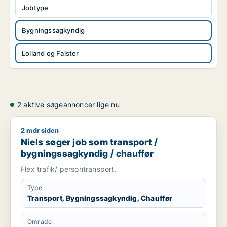
Jobtype
Bygningssagkyndig
Lolland og Falster
2 aktive søgeannoncer lige nu
2 mdr siden
Niels søger job som transport / bygningssagkyndig / chauff
Niels søger job som transport /
bygningssagkyndig / chauffør
Flex trafik/ persontransport.
Type
Transport, Bygningssagkyndig, Chauffør
Område