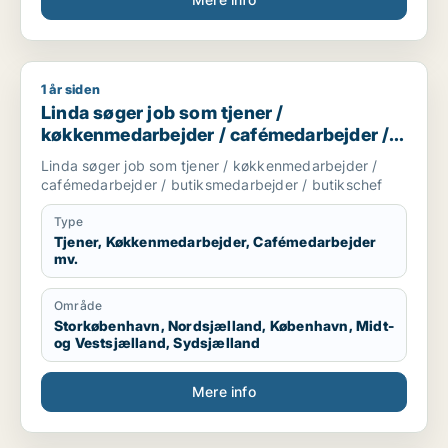
1 år siden
Linda søger job som tjener / køkkenmedarbejder / cafémeda
Linda søger job som tjener /
køkkenmedarbejder / cafémedarbejder /
butiksmedarbejder / butikschef
Linda søger job som tjener / køkkenmedarbejder /
cafémedarbejder / butiksmedarbejder / butikschef
Type
Tjener, Køkkenmedarbejder, Cafémedarbejder
mv.
Område
Storkøbenhavn, Nordsjælland, København, Midt-
og Vestsjælland, Sydsjælland
Mere info