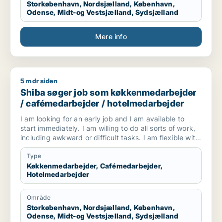
Storkøbenhavn, Nordsjælland, København,
Odense, Midt-og Vestsjælland, Sydsjælland
Mere info
5 mdr siden
Shiba søger job som køkkenmedarbejder / cafémedarbejder
Shiba søger job som køkkenmedarbejder
/ cafémedarbejder / hotelmedarbejder
I am looking for an early job and I am available to
start immediately. I am willing to do all sorts of work,
including awkward or difficult tasks. I am flexible with
working hours and responsibilities. I work hard, learn
quickly, and always do my best to support my team
Type
and help others with respect and care.
Køkkenmedarbejder, Cafémedarbejder,
Hotelmedarbejder
Område
Storkøbenhavn, Nordsjælland, København,
Odense, Midt-og Vestsjælland, Sydsjælland