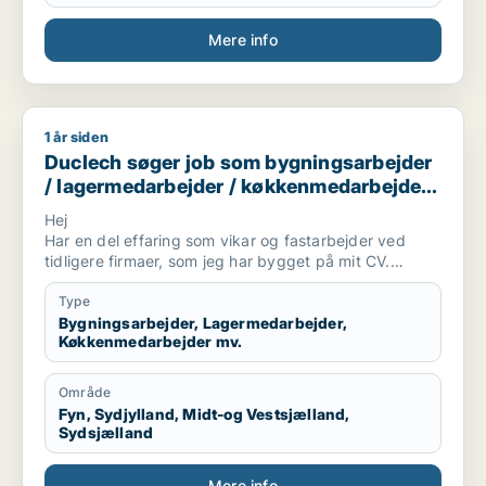
Mere info
1 år siden
Duclech søger job som bygningsarbejder / lagermedarbejde
Duclech søger job som bygningsarbejder
/ lagermedarbejder / køkkenmedarbejder /
cafémedarbejder / butiksmedarbejder
Hej
Har en del effaring som vikar og fastarbejder ved
tidligere firmaer, som jeg har bygget på mit CV.
Er ikke bange for at tage fat og prøve noget.
Type
Har valgt de “ønsker”, jeg ved jeg kan finde ud af.
Bygningsarbejder, Lagermedarbejder,
Køkkenmedarbejder mv.
Område
Fyn, Sydjylland, Midt-og Vestsjælland,
Sydsjælland
Mere info