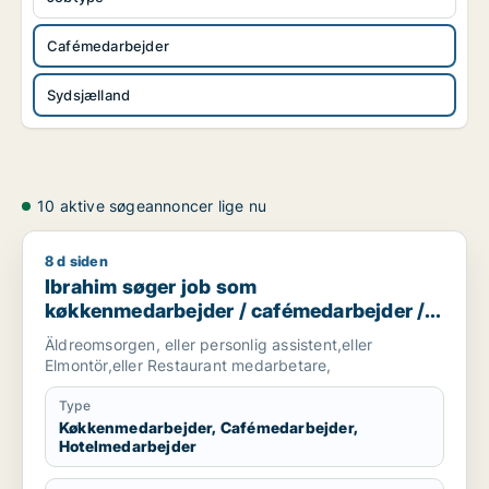
Cafémedarbejder
Sydsjælland
10 aktive søgeannoncer lige nu
8 d siden
Ibrahim søger job som køkkenmedarbejder / cafémedarbejde
Ibrahim søger job som
køkkenmedarbejder / cafémedarbejder /
hotelmedarbejder
Äldreomsorgen, eller personlig assistent,eller
Elmontör,eller Restaurant medarbetare,
Type
Køkkenmedarbejder, Cafémedarbejder,
Hotelmedarbejder