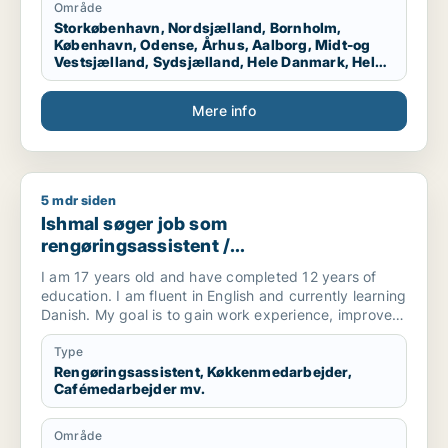
Område
Storkøbenhavn, Nordsjælland, Bornholm,
København, Odense, Århus, Aalborg, Midt-og
Vestsjælland, Sydsjælland, Hele Danmark, Hele
Sjælland, Hele Jylland, Vestjylland
Mere info
5 mdr siden
Ishmal søger job som rengøringsassistent / køkkenmedarbej
Ishmal søger job som
rengøringsassistent /
køkkenmedarbejder / cafémedarbejder /
I am 17 years old and have completed 12 years of
butiksmedarbejder / hotelmedarbejder
education. I am fluent in English and currently learning
Danish. My goal is to gain work experience, improve
my skills, and become more independent. I am
hardworking, responsible, and willing to do all kinds of
Type
tasks. I am available for all shifts and always ready to
Rengøringsassistent, Køkkenmedarbejder,
Cafémedarbejder mv.
learn new things. I want to grow both personally and
professionally while contributing positively to the
workplace.
Område