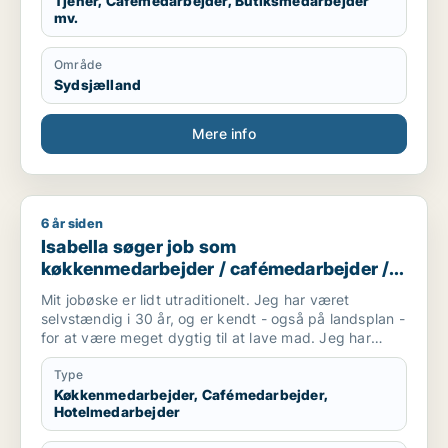
Tjener, Cafémedarbejder, Butiksmedarbejder
mv.
Område
Sydsjælland
Mere info
6 år siden
Isabella søger job som køkkenmedarbejder / cafémedarbejd
Isabella søger job som
køkkenmedarbejder / cafémedarbejder /
hotelmedarbejder
Mit jobøske er lidt utraditionelt. Jeg har været
selvstændig i 30 år, og er kendt - også på landsplan -
for at være meget dygtig til at lave mad. Jeg har
skrevet flere kogebøger. Jeg skal igang med et større
projekt i oktober 2020 (udgivelse af ny bog) og har
Type
indtil da brug for noget at lave. Løn og arbejdstider er
Køkkenmedarbejder, Cafémedarbejder,
Hotelmedarbejder
ikke så vigtigt...