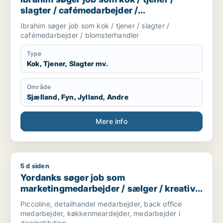
slagter / cafémedarbejder /
blomsterhandler
Ibrahim søger job som kok / tjener / slagter /
cafémedarbejder / blomsterhandler
Type
Kok, Tjener, Slagter mv.
Område
Sjælland, Fyn, Jylland, Andre
Mere info
5 d siden
Yordanks søger job som marketingmedarbejder / sælger / kre
Yordanks søger job som
marketingmedarbejder / sælger / kreativ
medarbejder / produktspecialist / kok
Piccoline, detailhandel medarbejder, back office
medarbejder, køkkenmeardejder, medarbejder i
daginstitution