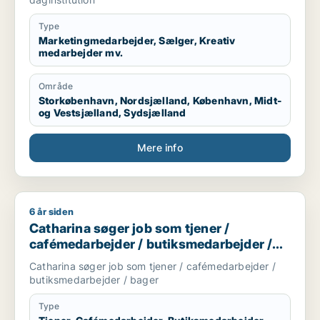
Type
Marketingmedarbejder, Sælger, Kreativ
medarbejder mv.
Område
Storkøbenhavn, Nordsjælland, København, Midt-
og Vestsjælland, Sydsjælland
Mere info
6 år siden
Catharina søger job som tjener / cafémedarbejder / butiksm
Catharina søger job som tjener /
cafémedarbejder / butiksmedarbejder /
bager
Catharina søger job som tjener / cafémedarbejder /
butiksmedarbejder / bager
Type