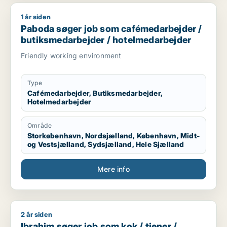
1 år siden
Paboda søger job som cafémedarbejder / butiksmedarbejder
Paboda søger job som cafémedarbejder /
butiksmedarbejder / hotelmedarbejder
Friendly working environment
Type
Cafémedarbejder, Butiksmedarbejder,
Hotelmedarbejder
Område
Storkøbenhavn, Nordsjælland, København, Midt-
og Vestsjælland, Sydsjælland, Hele Sjælland
Mere info
2 år siden
Ibrahim søger job som kok / tjener / slagter / cafémedarbejd
Ibrahim søger job som kok / tjener /