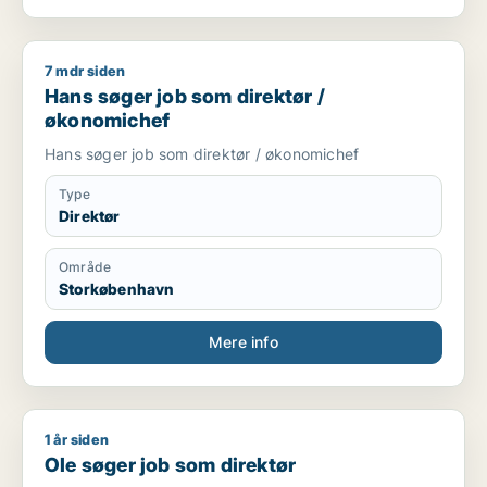
7 mdr siden
Hans søger job som direktør / økonomichef
Hans søger job som direktør /
økonomichef
Hans søger job som direktør / økonomichef
Type
Direktør
Område
Storkøbenhavn
Mere info
1 år siden
Ole søger job som direktør
Ole søger job som direktør