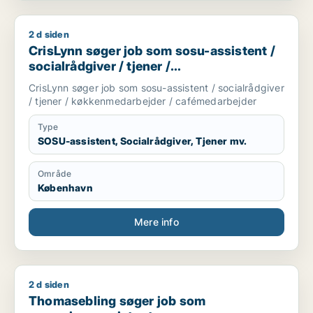
2 d siden
CrisLynn søger job som sosu-assistent / socialrådgiver / tj
CrisLynn søger job som sosu-assistent /
socialrådgiver / tjener /
køkkenmedarbejder / cafémedarbejder
CrisLynn søger job som sosu-assistent / socialrådgiver
/ tjener / køkkenmedarbejder / cafémedarbejder
Type
SOSU-assistent, Socialrådgiver, Tjener mv.
Område
København
Mere info
2 d siden
Thomasebling søger job som rengøringsassistent
Thomasebling søger job som