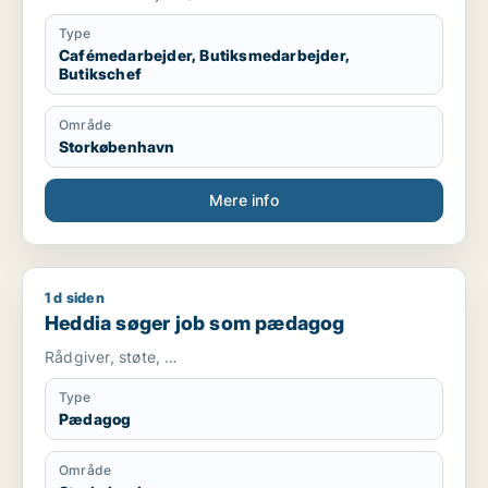
Type
Cafémedarbejder, Butiksmedarbejder,
Butikschef
Område
Storkøbenhavn
Mere info
1 d siden
Heddia søger job som pædagog
Heddia søger job som pædagog
Rådgiver, støte, …
Type
Pædagog
Område