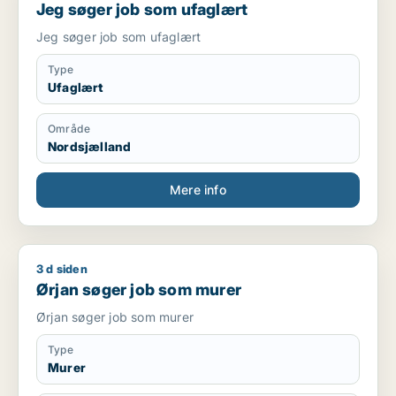
Jeg søger job som ufaglært
Jeg søger job som ufaglært
Type
Ufaglært
Område
Nordsjælland
Mere info
3 d siden
Ørjan søger job som murer
Ørjan søger job som murer
Ørjan søger job som murer
Type
Murer