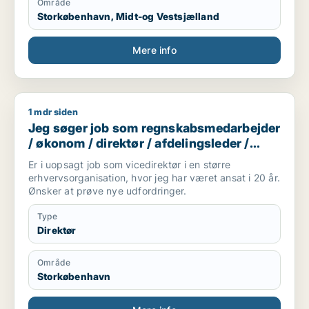
Område
og omsætte kompleksitet til enkle løsninger, der
Storkøbenhavn, Midt-og Vestsjælland
skaber varige resultater. Jeg søger en strategisk
lederrolle, hvor jeg kan være med til at udvikle
fremtidens organisationer gennem stærk eksekvering,
Mere info
innovation og ledelse med mennesket i centrum.
1 mdr siden
Jeg søger job som regnskabsmedarbejder / økonom / direktø
Jeg søger job som regnskabsmedarbejder
/ økonom / direktør / afdelingsleder /
økonomichef
Er i uopsagt job som vicedirektør i en større
erhvervsorganisation, hvor jeg har været ansat i 20 år.
Ønsker at prøve nye udfordringer.
Type
Direktør
Område
Storkøbenhavn