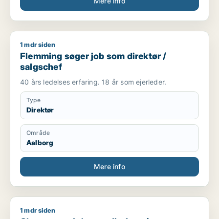
Mere info
1 mdr siden
Flemming søger job som direktør / salgschef
Flemming søger job som direktør /
salgschef
40 års ledelses erfaring. 18 år som ejerleder.
Type
Direktør
Område
Aalborg
Mere info
1 mdr siden
Claus søger job som direktør / afdelingsleder / hr-chef / ka