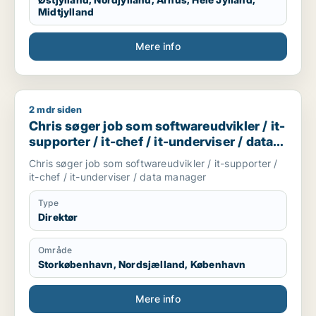
Midtjylland
Mere info
2 mdr siden
Chris søger job som softwareudvikler / it-supporter / it-chef
Chris søger job som softwareudvikler / it-
supporter / it-chef / it-underviser / data
manager
Chris søger job som softwareudvikler / it-supporter /
it-chef / it-underviser / data manager
Type
Direktør
Område
Storkøbenhavn, Nordsjælland, København
Mere info