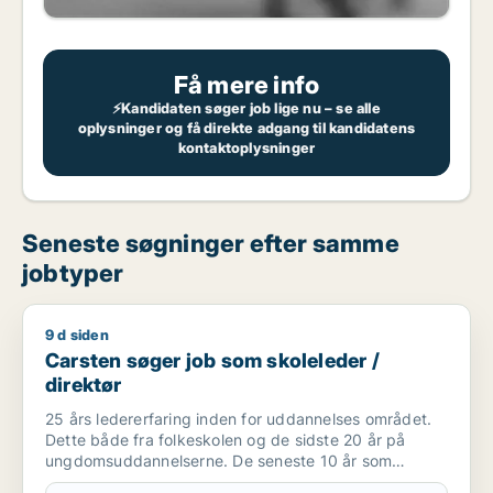
Få mere info
⚡Kandidaten søger job lige nu – se alle
oplysninger og få direkte adgang til kandidatens
kontaktoplysninger
Seneste søgninger efter samme
jobtyper
9 d siden
Carsten søger job som skoleleder / direktør
Carsten søger job som skoleleder /
direktør
25 års ledererfaring inden for uddannelses området.
Dette både fra folkeskolen og de sidste 20 år på
ungdomsuddannelserne. De seneste 10 år som
direktør på et Handelsgymnasium. Herudover har jeg