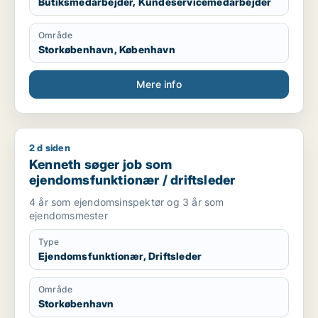
Butiksmedarbejder, Kundeservicemedarbejder
Område
Storkøbenhavn, København
Mere info
2 d siden
Kenneth søger job som ejendomsfunktionær / driftsleder
Kenneth søger job som
ejendomsfunktionær / driftsleder
4 år som ejendomsinspektør og 3 år som
ejendomsmester
Type
Ejendomsfunktionær, Driftsleder
Område
Storkøbenhavn