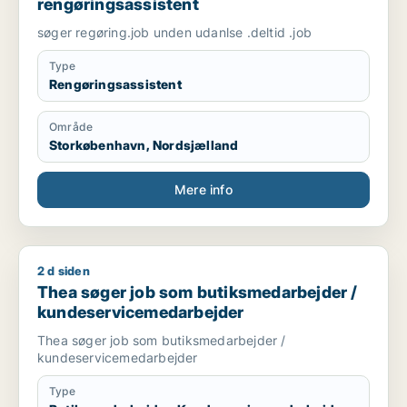
rengøringsassistent
søger regøring.job unden udanlse .deltid .job
Type
Rengøringsassistent
Område
Storkøbenhavn, Nordsjælland
Mere info
2 d siden
Thea søger job som butiksmedarbejder / kundeservicemeda
Thea søger job som butiksmedarbejder /
kundeservicemedarbejder
Thea søger job som butiksmedarbejder /
kundeservicemedarbejder
Type