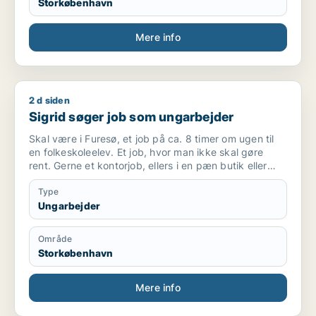
Storkøbenhavn
Mere info
2 d siden
Sigrid søger job som ungarbejder
Sigrid søger job som ungarbejder
Skal være i Furesø, et job på ca. 8 timer om ugen til
en folkeskoleelev. Et job, hvor man ikke skal gøre
rent. Gerne et kontorjob, ellers i en pæn butik eller
andet.
Type
Ungarbejder
Område
Storkøbenhavn
Mere info