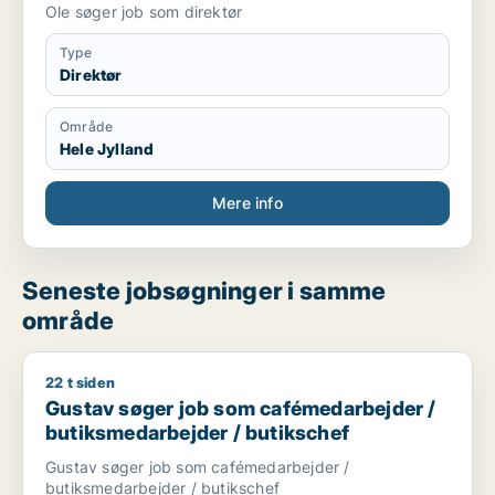
Ole søger job som direktør
Type
Direktør
Område
Hele Jylland
Mere info
Seneste jobsøgninger i samme
område
22 t siden
Gustav søger job som cafémedarbejder / butiksmedarbejder 
Gustav søger job som cafémedarbejder /
butiksmedarbejder / butikschef
Gustav søger job som cafémedarbejder /
butiksmedarbejder / butikschef