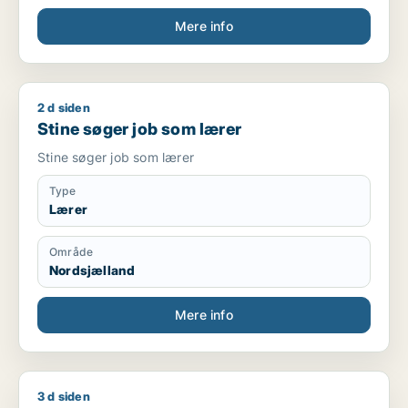
Mere info
2 d siden
Stine søger job som lærer
Stine søger job som lærer
Stine søger job som lærer
Type
Lærer
Område
Nordsjælland
Mere info
3 d siden
Jeg søger job som ufaglært