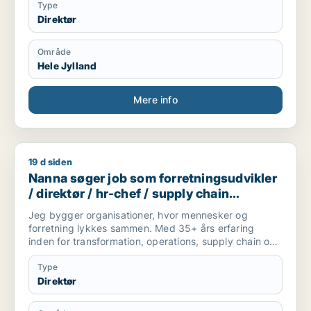
bred bestyrelses erfaring fra både politiske og
Type
frivillige bestyrelser.
Direktør
Oprindeligt uddannet Folkeskolelærer, har
efterfølgende taget en diplom i forvaltningdledelse,
Område
en master i offentlig ledelse,en bestyrelse uddannelse
Hele Jylland
samt flere andre efteruddannelser.
Mere info
19 d siden
Nanna søger job som forretningsudvikler / direktør / hr-ch
Nanna søger job som forretningsudvikler
/ direktør / hr-chef / supply chain
management / kundeservicemedarbejder
Jeg bygger organisationer, hvor mennesker og
forretning lykkes sammen. Med 35+ års erfaring
inden for transformation, operations, supply chain og
ledelse har jeg skabt dokumenterede resultater
gennem turnarounds, digitalisering,
Type
organisationsudvikling og udvikling af high-
Direktør
performing teams. Min styrke er at se helheden,
forbinde mennesker, strategi, processer og teknologi