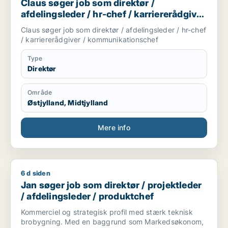
Claus søger job som direktør /
afdelingsleder / hr-chef / karriererådgiver
/ kommunikationschef
Claus søger job som direktør / afdelingsleder / hr-chef
/ karriererådgiver / kommunikationschef
Type
Direktør
Område
Østjylland, Midtjylland
Mere info
6 d siden
Jan søger job som direktør / projektleder / afdelingsleder /
Jan søger job som direktør / projektleder
/ afdelingsleder / produktchef
Kommerciel og strategisk profil med stærk teknisk
brobygning. Med en baggrund som Markedsøkonom,