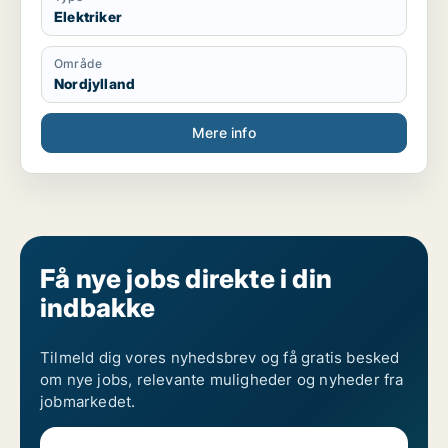
Elektriker
Område
Nordjylland
Mere info
Få nye jobs direkte i din
indbakke
Tilmeld dig vores nyhedsbrev og få gratis besked
om nye jobs, relevante muligheder og nyheder fra
jobmarkedet.