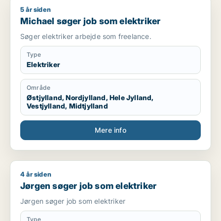
5 år siden
Michael søger job som elektriker
Michael søger job som elektriker
Søger elektriker arbejde som freelance.
Type
Elektriker
Område
Østjylland, Nordjylland, Hele Jylland,
Vestjylland, Midtjylland
Mere info
4 år siden
Jørgen søger job som elektriker
Jørgen søger job som elektriker
Jørgen søger job som elektriker
Type