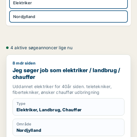
Elektriker
Nordjylland
4 aktive søgeannoncer lige nu
8 mdr siden
Jeg søger job som elektriker / landbrug / chauffør
Jeg søger job som elektriker / landbrug /
chauffør
Uddannet elektriker for 40år siden. teletekniker,
fibertekniker, ønsker chauffør udbringning
Type
Elektriker, Landbrug, Chauffør
Område
Nordjylland