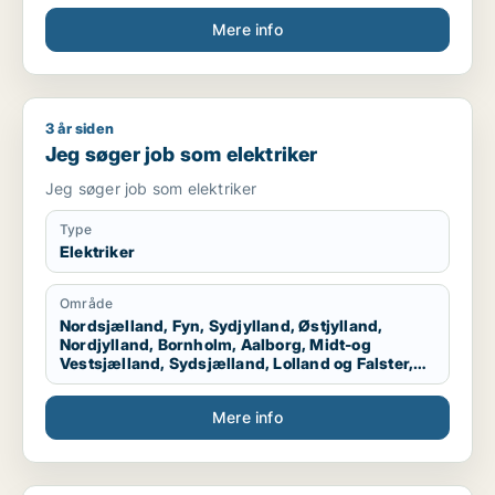
Mere info
3 år siden
Jeg søger job som elektriker
Jeg søger job som elektriker
Jeg søger job som elektriker
Type
Elektriker
Område
Nordsjælland, Fyn, Sydjylland, Østjylland,
Nordjylland, Bornholm, Aalborg, Midt-og
Vestsjælland, Sydsjælland, Lolland og Falster,
Grønland, Færøerne, Udlandet, Hele Sjælland,
Hele Jylland, Vestjylland, Midtjylland
Mere info