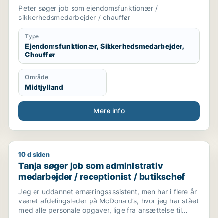
Peter søger job som ejendomsfunktionær /
sikkerhedsmedarbejder / chauffør
Type
Ejendomsfunktionær, Sikkerhedsmedarbejder,
Chauffør
Område
Midtjylland
Mere info
10 d siden
ssistent / ufaglært / kontorassistent / kundeservicemeda
Tanja søger job som administrativ medarbejder / rece
Tanja søger job som administrativ
medarbejder / receptionist / butikschef
Jeg er uddannet ernæringsassistent, men har i flere år
været afdelingsleder på McDonald’s, hvor jeg har stået
med alle personale opgaver, lige fra ansættelse til