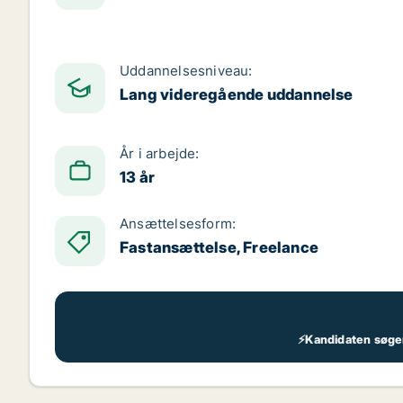
Uddannelsesniveau:
Lang videregående uddannelse
År i arbejde:
13 år
Ansættelsesform:
Fastansættelse, Freelance
⚡Kandidaten søger 