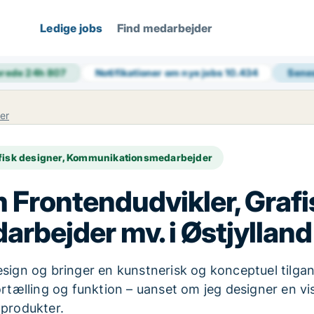
Ledige jobs
Find medarbejder
erede 24h
807
Notifikationer om nye jobs
10.434
Sene
er
afisk designer, Kommunikationsmedarbejder
m Frontendudvikler, Grafi
ejder mv. i Østjylland e
sign og bringer en kunstnerisk og konceptuel tilgang
rtælling og funktion – uanset om jeg designer en visue
 produkter.