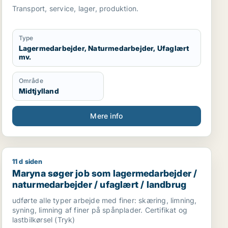
kundeservicemedarbejder
Transport, service, lager, produktion.
Type
Lagermedarbejder, Naturmedarbejder, Ufaglært
mv.
Område
Midtjylland
Mere info
11 d siden
rbejder
ptionist / butikschef
Maryna søger job som lagermedarbejder / naturmedarb
Maryna søger job som lagermedarbejder /
naturmedarbejder / ufaglært / landbrug
udførte alle typer arbejde med finer: skæring, limning,
syning, limning af finer på spånplader. Certifikat og
lastbilkørsel (Tryk)