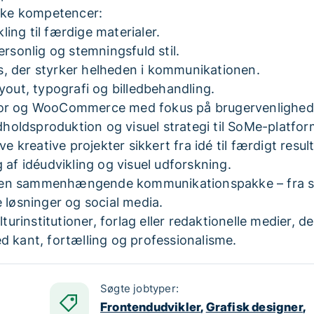
iske kompetencer:
kling til færdige materialer.
ersonlig og stemningsfuld stil.
s, der styrker helheden i kommunikationen.
yout, typografi og billedbehandling.
ntor og WooCommerce med fokus på brugervenlighed
oldsproduktion og visuel strategi til SoMe-platfor
e kreative projekter sikkert fra idé til færdigt result
 af idéudvikling og visuel udforskning.
re en sammenhængende kommunikationspakke – fra strat
le løsninger og social media.
rinstitutioner, forlag eller redaktionelle medier, 
d kant, fortælling og professionalisme.
Søgte jobtyper:
Frontendudvikler
,
Grafisk designer
,