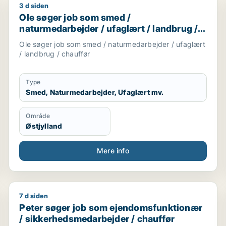
3 d siden
r / uddannelsesvejleder / supply chain management / pr-k
Ole søger job som smed / naturmedarbejder / ufaglæ
Ole søger job som smed /
naturmedarbejder / ufaglært / landbrug /
chauffør
Ole søger job som smed / naturmedarbejder / ufaglært
/ landbrug / chauffør
Type
Smed, Naturmedarbejder, Ufaglært mv.
Område
Østjylland
Mere info
7 d siden
er
Peter søger job som ejendomsfunktionær / sikkerhe
Peter søger job som ejendomsfunktionær
/ sikkerhedsmedarbejder / chauffør