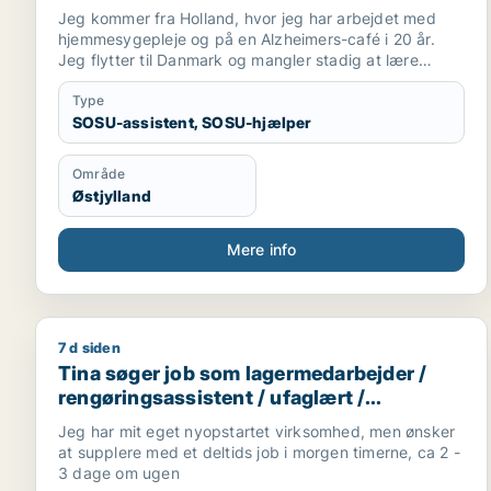
Jeg kommer fra Holland, hvor jeg har arbejdet med
hjemmesygepleje og på en Alzheimers-café i 20 år.
Jeg flytter til Danmark og mangler stadig at lære
sproget godt, før jeg kan arbejde som sygeplejerske.
Type
SOSU-assistent, SOSU-hjælper
Område
Østjylland
Mere info
7 d siden
Tina søger job som lagermedarbejder / rengøringsa
Tina søger job som lagermedarbejder /
rengøringsassistent / ufaglært /
kontorassistent /
Jeg har mit eget nyopstartet virksomhed, men ønsker
kundeservicemedarbejder
at supplere med et deltids job i morgen timerne, ca 2 -
3 dage om ugen