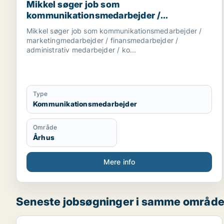
Mikkel søger job som
kommunikationsmedarbejder /
marketingmedarbejder /
Mikkel søger job som kommunikationsmedarbejder /
finansmedarbejder / administrativ
marketingmedarbejder / finansmedarbejder /
medarbejder / kontorassistent
administrativ medarbejder / ko...
Type
Kommunikationsmedarbejder
Område
Århus
Mere info
Seneste jobsøgninger i samme områd