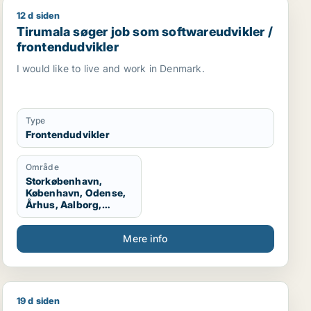
12 d siden
Tirumala søger job som softwareudvikler / frontendudv
Tirumala søger job som softwareudvikler /
frontendudvikler
I would like to live and work in Denmark.
Type
Frontendudvikler
Område
Storkøbenhavn,
København, Odense,
Århus, Aalborg,
Udlandet
Mere info
19 d siden
tiv medarbejder / kontorassistent
ionsmedarbejder / kreativ medarbejder
Judy søger job som kreativ medarbejder / lærer / admi