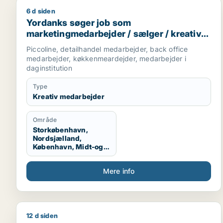
6 d siden
Yordanks søger job som marketingmedarbejder / sæ
Yordanks søger job som
marketingmedarbejder / sælger / kreativ
medarbejder / produktspecialist / kok
Piccoline, detailhandel medarbejder, back office
medarbejder, køkkenmeardejder, medarbejder i
daginstitution
Type
Kreativ medarbejder
Område
Storkøbenhavn,
Nordsjælland,
København, Midt-og
Vestsjælland,
Sydsjælland
Mere info
12 d siden
Mikkel søger job som kommunikationsmedarbejder /