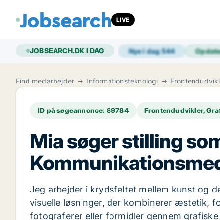
LIVE
JOBSEARCH.DK I DAG
Nye i dag
544
Opdat
Find medarbejder
Informationsteknologi
Frontendudvikl
ID på søgeannonce: 89784
Frontendudvikler, Gr
Mia søger stilling so
Kommunikationsmedarb
Jeg arbejder i krydsfeltet mellem kunst og de
visuelle løsninger, der kombinerer æstetik, fo
fotograferer eller formidler gennem grafiske