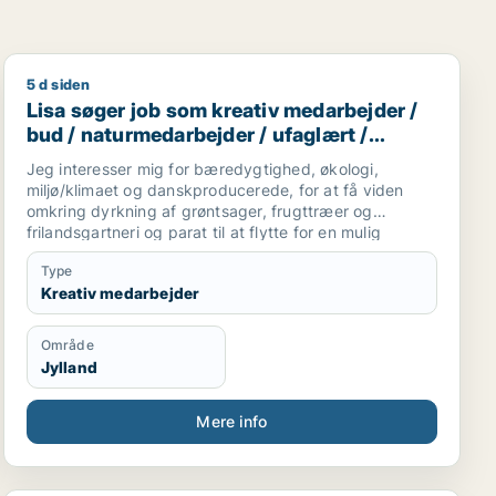
5 d siden
onsulent
er / lagermedarbejder / marketingmedarbejder / kreativ 
Lisa søger job som kreativ medarbejder / bud / naturm
Lisa søger job som kreativ medarbejder /
bud / naturmedarbejder / ufaglært /
gartner
Jeg interesser mig for bæredygtighed, økologi,
miljø/klimaet og danskproducerede, for at få viden
omkring dyrkning af grøntsager, frugttræer og
frilandsgartneri og parat til at flytte for en mulig
praktikplads.
Type
Jeg er mødestabil, pligtopfyldende, fleksibel og
Kreativ medarbejder
hjælpsom. Jeg er ikke bange for at give en hånd
ekstra.
Område
Jylland
Mere info