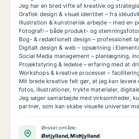
Jeg har en bred vifte af kreative og strateg
Grafisk design & visuel identitet – fra idéudvi
Illustration & kunstnerisk arbejde – med en p
Fotografi – både produkt- og stemningsfoto
Bog- & redaktionelt design – professionelt la
Digitalt design & web – opsætning i Eleme
Social Media management – planlægning, indh
Projektstyring & ledelse – erfaring med at driv
Workshops & kreative processer – facilitering
Mit brede kreative felt gør, at jeg kan leve
fotos, illustrationer, trykte materialer, digita
Jeg søger samarbejde med virksomheder, kultu
partner, som kan skabe visuelle universer me
Ønsket område:
Østjylland, Midtjylland