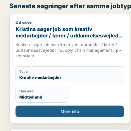
Seneste søgninger efter samme jobty
2 d siden
Kristina søger job som kreativ medarbejder / lære
Kristina søger job som kreativ
medarbejder / lærer / uddannelsesvejleder
/ supply chain management / pr-konsulent
Kristina søger job som kreativ medarbejder / lærer /
uddannelsesvejleder / supply chain management / pr-
konsulent
Type
Kreativ medarbejder
Område
Midtjylland
Mere info