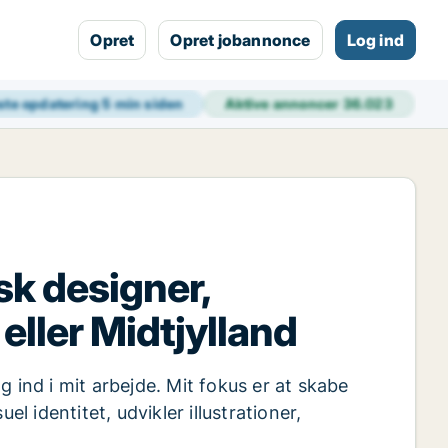
Opret
Opret jobannonce
Log ind
ste opdatering
5 min siden
Aktive annoncer
36.023
sk designer,
ller Midtjylland
 ind i mit arbejde. Mit fokus er at skabe
l identitet, udvikler illustrationer,