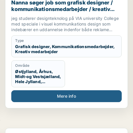
Nanna søger job som grafisk designer /
kommunikationsmedarbejder / kreativ
medarbejder
jeg studerer designteknolog på VIA university College
med speciale i visuel kommunikations design som
indebærer en uddannelse indenfor både reklame
branchen og grafisk design. Vi arbejder med
magasiner, kampagner, plakater, styling til billeder,
Type
mode og livsstil, trends og markedsføring. jeg søger
Grafisk designer, Kommunikationsmedarbejder,
Kreativ medarbejder
praktikplads indefor grafisk design, kampagner,
reklamer, SoMe, magasiner, reklame bureau, mode
brands, livsstil brands, stylist og generelt alt der har
Område
med visuel kommunikation at gøre.
Østjylland, Århus,
Midt-og Vestsjælland,
Hele Jylland,
Vestjylland,
Midtjylland
Mere info
e