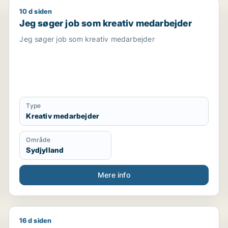
10 d siden
lger / kreativ medarbejder / produktspecialist / kok
Jeg søger job som kreativ medarbejder
Jeg søger job som kreativ medarbejder
Jeg søger job som kreativ medarbejder
Type
Kreativ medarbejder
Område
Sydjylland
Mere info
16 d siden
 marketingmedarbejder / finansmedarbejder / administra
Nanna søger job som grafisk designer / kommunikat