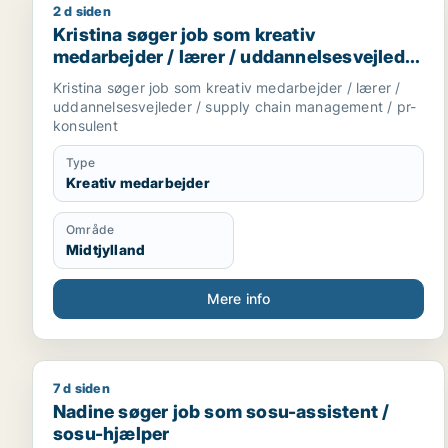
2 d siden
Kristina søger job som kreativ medarbejder / lære
Kristina søger job som kreativ
medarbejder / lærer / uddannelsesvejleder
/ supply chain management / pr-konsulent
Kristina søger job som kreativ medarbejder / lærer /
uddannelsesvejleder / supply chain management / pr-
konsulent
Type
Kreativ medarbejder
Område
Midtjylland
Mere info
7 d siden
Nadine søger job som sosu-assistent / sosu-hjælp
Nadine søger job som sosu-assistent /
sosu-hjælper