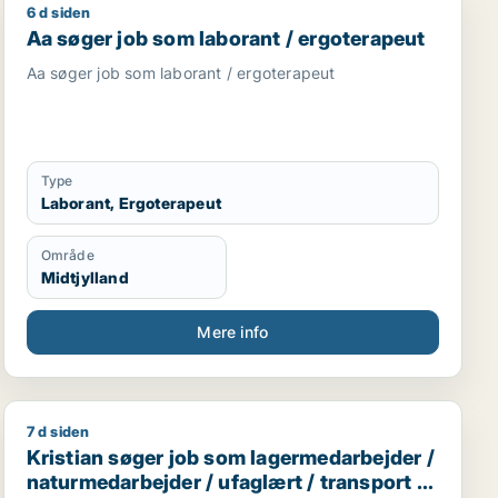
6 d siden
onsulent
rt / landbrug / chauffør
Aa søger job som laborant / ergoterapeut
Aa søger job som laborant / ergoterapeut
Aa søger job som laborant / ergoterapeut
Type
Laborant, Ergoterapeut
Område
Midtjylland
Mere info
7 d siden
dsmedarbejder / chauffør
Kristian søger job som lagermedarbejder / naturmedar
Kristian søger job som lagermedarbejder /
naturmedarbejder / ufaglært / transport /