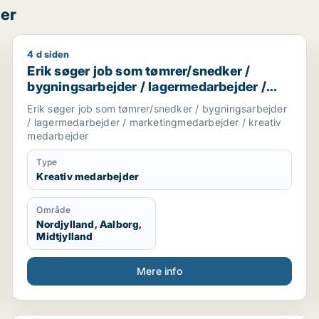
per
4 d siden
r / uddannelsesvejleder / supply chain management / pr-k
Erik søger job som tømrer/snedker / bygningsarbejd
Erik søger job som tømrer/snedker /
bygningsarbejder / lagermedarbejder /
marketingmedarbejder / kreativ
Erik søger job som tømrer/snedker / bygningsarbejder
medarbejder
/ lagermedarbejder / marketingmedarbejder / kreativ
medarbejder
Type
Kreativ medarbejder
Område
Nordjylland, Aalborg,
Midtjylland
Mere info