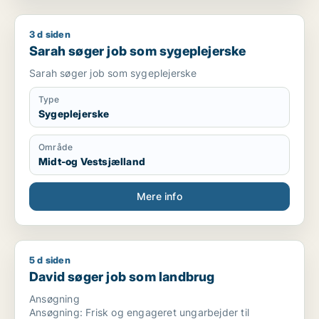
3 d siden
Sarah søger job som sygeplejerske
Sarah søger job som sygeplejerske
Sarah søger job som sygeplejerske
Type
Sygeplejerske
Område
Midt-og Vestsjælland
Mere info
5 d siden
David søger job som landbrug
David søger job som landbrug
Ansøgning
Ansøgning: Frisk og engageret ungarbejder til