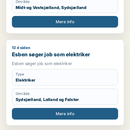
Område
Midt-og Vestsjælland, Sydsjælland
Mere info
13 d siden
Esben søger job som elektriker
Esben søger job som elektriker
Esben søger job som elektriker
Type
Elektriker
Område
Sydsjælland, Lolland og Falster
Mere info