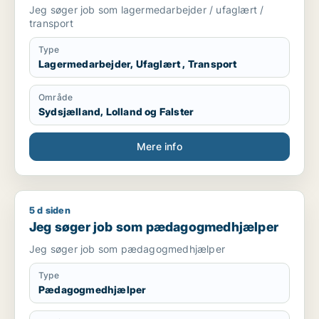
Jeg søger job som lagermedarbejder / ufaglært /
transport
Type
Lagermedarbejder, Ufaglært , Transport
Område
Sydsjælland, Lolland og Falster
Mere info
5 d siden
Jeg søger job som pædagogmedhjælper
Jeg søger job som pædagogmedhjælper
Jeg søger job som pædagogmedhjælper
Type
Pædagogmedhjælper