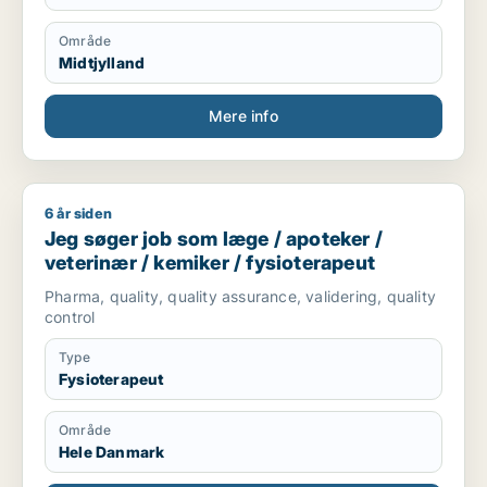
Område
Midtjylland
Mere info
6 år siden
Jeg søger job som læge / apoteker / veterinær / kemiker / f
Jeg søger job som læge / apoteker /
veterinær / kemiker / fysioterapeut
Pharma, quality, quality assurance, validering, quality
control
Type
Fysioterapeut
Område
Hele Danmark