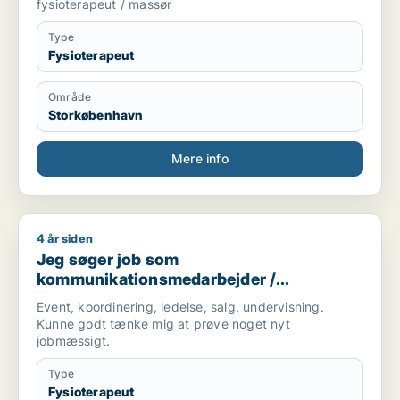
fysioterapeut / massør
Type
Fysioterapeut
Område
Storkøbenhavn
Mere info
4 år siden
Jeg søger job som kommunikationsmedarbejder / fysioterap
Jeg søger job som
kommunikationsmedarbejder /
fysioterapeut / kundeservicemedarbejder
Event, koordinering, ledelse, salg, undervisning.
Kunne godt tænke mig at prøve noget nyt
jobmæssigt.
Type
Fysioterapeut