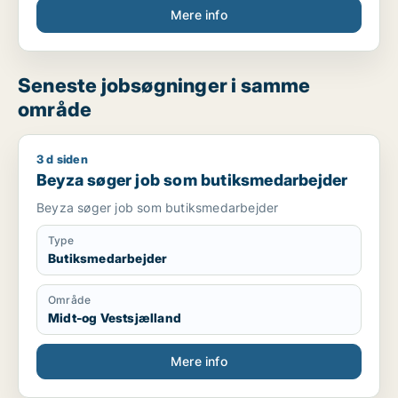
Mere info
Seneste jobsøgninger i samme
område
3 d siden
Beyza søger job som butiksmedarbejder
Beyza søger job som butiksmedarbejder
Beyza søger job som butiksmedarbejder
Type
Butiksmedarbejder
Område
Midt-og Vestsjælland
Mere info