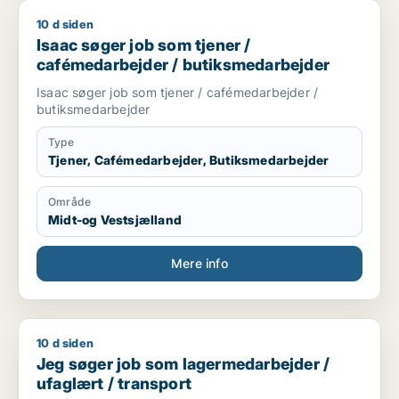
10 d siden
Isaac søger job som tjener / cafémedarbejder / butiksmedar
Isaac søger job som tjener /
cafémedarbejder / butiksmedarbejder
Isaac søger job som tjener / cafémedarbejder /
butiksmedarbejder
Type
Tjener, Cafémedarbejder, Butiksmedarbejder
Område
Midt-og Vestsjælland
Mere info
10 d siden
Jeg søger job som lagermedarbejder / ufaglært / transport
Jeg søger job som lagermedarbejder /
ufaglært / transport