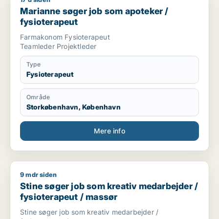
Marianne søger job som apoteker / fysioterapeut
Marianne søger job som apoteker /
fysioterapeut
Farmakonom Fysioterapeut
Teamleder Projektleder
Type
Fysioterapeut
Område
Storkøbenhavn, København
Mere info
9 mdr siden
Stine søger job som kreativ medarbejder / fysioterapeut / m
Stine søger job som kreativ medarbejder /
fysioterapeut / massør
Stine søger job som kreativ medarbejder /