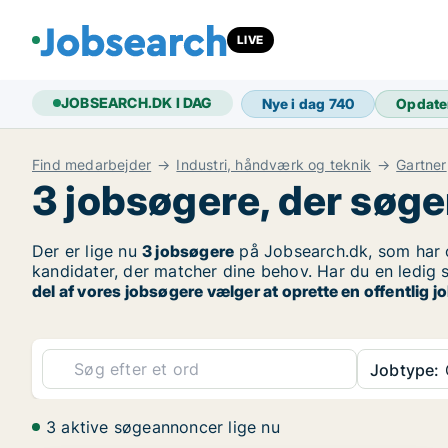
LIVE
JOBSEARCH.DK I DAG
Nye i dag
740
Opdate
Find medarbejder
Industri, håndværk og teknik
Gartner
3 jobsøgere, der søge
Der er lige nu
3 jobsøgere
på Jobsearch.dk, som har o
kandidater, der matcher dine behov. Har du en ledig st
del af vores jobsøgere vælger at oprette en offentlig
Jobtype:
3 aktive søgeannoncer lige nu