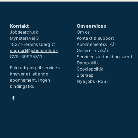
Kontakt
Om servicen
Jobsearch.dk
Om os
Mynstersvej 3
Kontakt & support
1827 Frederiksberg C
Abonnementsvilkår
support@jobsearch.dk
Generelle vilkår
CVR: 39925311
Servicens indhold og værdi
Datapolitik
Fuld adgang til servicen
Cookiepolitik
kræver et løbende
Sitemap
abonnement. Ingen
Nye jobs (RSS)
bindingstid.