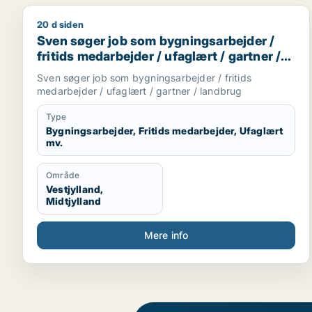
20 d siden
Sven søger job som bygningsarbejder / fritids med
Sven søger job som bygningsarbejder /
fritids medarbejder / ufaglært / gartner /
landbrug
Sven søger job som bygningsarbejder / fritids
medarbejder / ufaglært / gartner / landbrug
Type
Bygningsarbejder, Fritids medarbejder, Ufaglært
mv.
Område
Vestjylland,
Midtjylland
Mere info