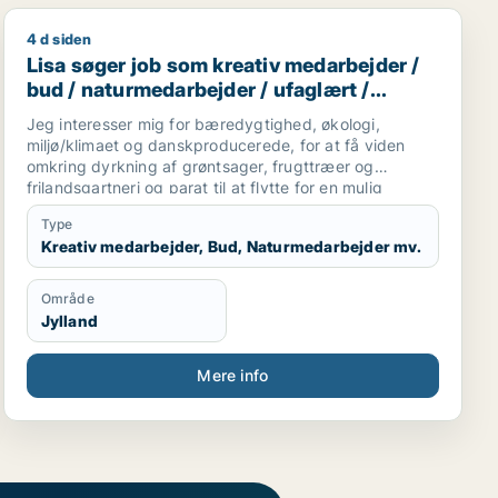
4 d siden
eniør / ufaglært / gartner / landbrug
Lisa søger job som kreativ medarbejder / bud / naturm
Lisa søger job som kreativ medarbejder /
bud / naturmedarbejder / ufaglært /
gartner
Jeg interesser mig for bæredygtighed, økologi,
miljø/klimaet og danskproducerede, for at få viden
omkring dyrkning af grøntsager, frugttræer og
frilandsgartneri og parat til at flytte for en mulig
praktikplads.
Type
Jeg er mødestabil, pligtopfyldende, fleksibel og
Kreativ medarbejder, Bud, Naturmedarbejder mv.
hjælpsom. Jeg er ikke bange for at give en hånd
ekstra.
Område
Jylland
Mere info