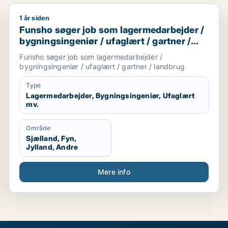
1 år siden
arbejder / ufaglært / gartner / landbrug
Funsho søger job som lagermedarbejder / bygningsing
Funsho søger job som lagermedarbejder /
bygningsingeniør / ufaglært / gartner /
landbrug
Funsho søger job som lagermedarbejder /
bygningsingeniør / ufaglært / gartner / landbrug
Type
Lagermedarbejder, Bygningsingeniør, Ufaglært
mv.
Område
Sjælland, Fyn,
Jylland, Andre
Mere info