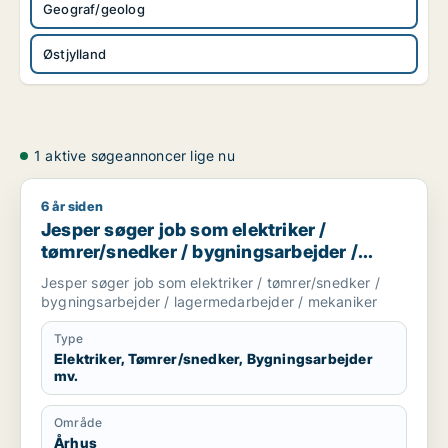
Geograf/geolog
Østjylland
1 aktive søgeannoncer lige nu
6 år siden
Jesper søger job som elektriker / tømrer/snedker / bygning
Jesper søger job som elektriker /
tømrer/snedker / bygningsarbejder /
lagermedarbejder / mekaniker
Jesper søger job som elektriker / tømrer/snedker /
bygningsarbejder / lagermedarbejder / mekaniker
Type
Elektriker, Tømrer/snedker, Bygningsarbejder
mv.
Område
Århus