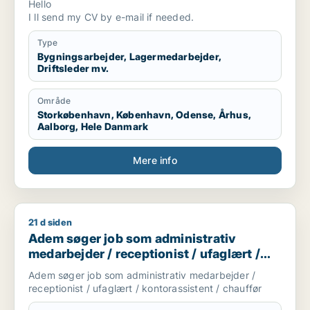
Hello
can contribute with my dedication, reliability, and
I ll send my CV by e-mail if needed.
willingness to learn. I am available to start on short
notice and look forward to becoming a valuable
Type
member of a new team.
Bygningsarbejder, Lagermedarbejder,
Driftsleder mv.
Område
Storkøbenhavn, København, Odense, Århus,
Aalborg, Hele Danmark
Mere info
21 d siden
Adem søger job som administrativ medarbejder / receptionist 
Adem søger job som administrativ
medarbejder / receptionist / ufaglært /
kontorassistent / chauffør
Adem søger job som administrativ medarbejder /
receptionist / ufaglært / kontorassistent / chauffør