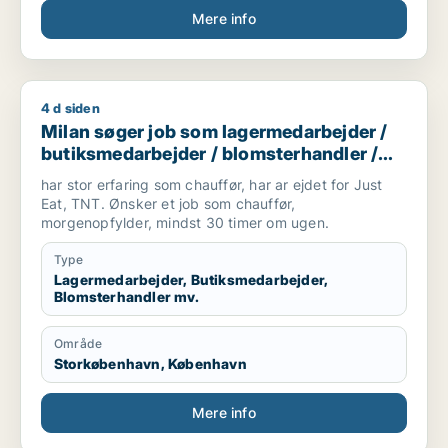
Mere info
4 d siden
Milan søger job som lagermedarbejder / butiksmedarbejder /
Milan søger job som lagermedarbejder /
butiksmedarbejder / blomsterhandler /
chauffør
har stor erfaring som chauffør, har ar ejdet for Just
Eat, TNT. Ønsker et job som chauffør,
morgenopfylder, mindst 30 timer om ugen.
Type
Lagermedarbejder, Butiksmedarbejder,
Blomsterhandler mv.
Område
Storkøbenhavn, København
Mere info