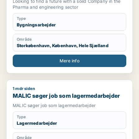
Looking to find a future with a soild Company in the
Pharma and engineering sector
Type
Bygningsarbejder
Område
Storkøbenhavn, København, Hele Sjælland
Mere info
1 mdr siden
MALIC søger job som lagermedarbejder
MALIC søger job som lagermedarbejder
MALIC søger job som lagermedarbejder
Type
Lagermedarbejder
Område