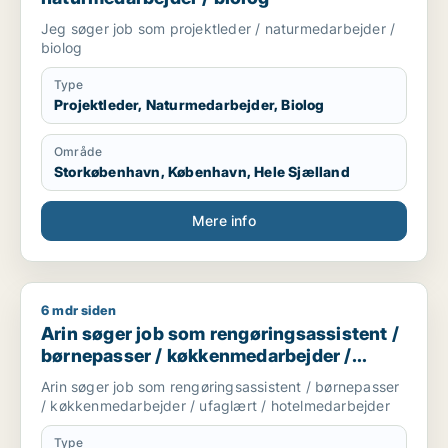
Jeg søger job som projektleder / naturmedarbejder /
biolog
Type
Projektleder, Naturmedarbejder, Biolog
Område
Storkøbenhavn, København, Hele Sjælland
Mere info
6 mdr siden
Arin søger job som rengøringsassistent / børnepasser / køk
Arin søger job som rengøringsassistent /
børnepasser / køkkenmedarbejder /
ufaglært / hotelmedarbejder
Arin søger job som rengøringsassistent / børnepasser
/ køkkenmedarbejder / ufaglært / hotelmedarbejder
Type