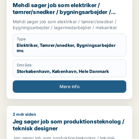
Mehdi søger job som elektriker /
tømrer/snedker / bygningsarbejder /
lagermedarbejder / mekaniker
Mehdi søger job som elektriker / tømrer/snedker /
bygningsarbejder / lagermedarbejder / mekaniker
Type
Elektriker, Tømrer/snedker, Bygningsarbejder
mv.
Område
Storkøbenhavn, København, Hele Danmark
Mere info
2 mdr siden
Jeg søger job som produktionsteknolog / teknisk designer
Jeg søger job som produktionsteknolog /
teknisk designer
Jeg søger job som produktionsteknolog / teknisk