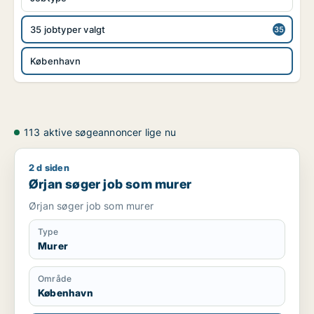
35 jobtyper valgt
København
113 aktive søgeannoncer lige nu
2 d siden
Ørjan søger job som murer
Ørjan søger job som murer
Ørjan søger job som murer
Type
Murer
Område
København