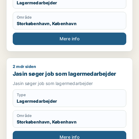
Lagermedarbejder
Område
Storkøbenhavn, København
Mere info
2 mdr siden
Jasin søger job som lagermedarbejder
Jasin søger job som lagermedarbejder
Jasin søger job som lagermedarbejder
Type
Lagermedarbejder
Område
Storkøbenhavn, København
Mere info