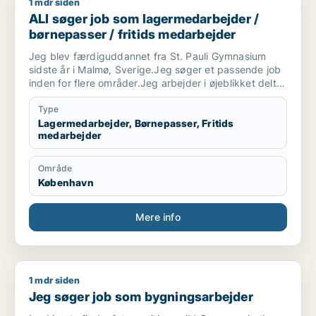
1 mdr siden
ALI søger job som lagermedarbejder / børnepasser / fritids
ALI søger job som lagermedarbejder /
børnepasser / fritids medarbejder
Jeg blev færdiguddannet fra St. Pauli Gymnasium
sidste år i Malmø, Sverige.Jeg søger et passende job
inden for flere områder.Jeg arbejder i øjeblikket deltid
på et lager i København. Jeg leder efter et bedre job.
Type
Lagermedarbejder, Børnepasser, Fritids
medarbejder
Område
København
Mere info
1 mdr siden
Jeg søger job som bygningsarbejder
Jeg søger job som bygningsarbejder