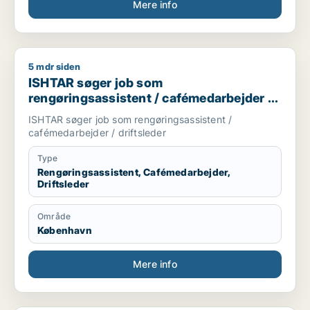
Mere info
5 mdr siden
ISHTAR søger job som rengøringsassistent / cafémedarbejder
ISHTAR søger job som
rengøringsassistent / cafémedarbejder /
driftsleder
ISHTAR søger job som rengøringsassistent /
cafémedarbejder / driftsleder
Type
Rengøringsassistent, Cafémedarbejder,
Driftsleder
Område
København
Mere info