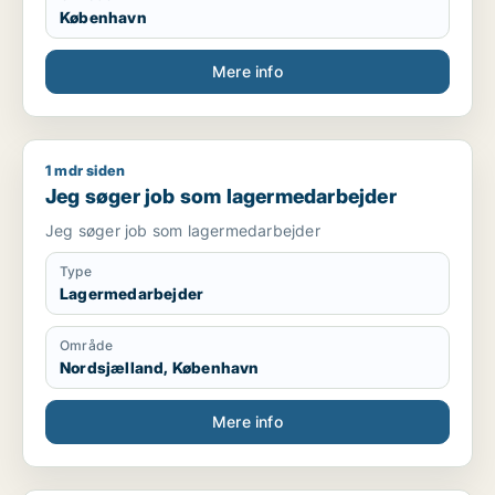
København
Mere info
1 mdr siden
Jeg søger job som lagermedarbejder
Jeg søger job som lagermedarbejder
Jeg søger job som lagermedarbejder
Type
Lagermedarbejder
Område
Nordsjælland, København
Mere info