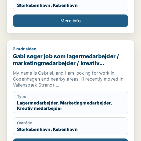
Storkøbenhavn, København
Mere info
2 mdr siden
Gabi søger job som lagermedarbejder / marketingmedarbejd
Gabi søger job som lagermedarbejder /
marketingmedarbejder / kreativ
medarbejder
My name is Gabriel, and I am looking for work in
Copenhagen and nearby areas. (I recently moved in
Vallensbæk Strand).
I have experience in event operations, customer
Type
service, marketing, social media, graphic design,
Lagermedarbejder, Marketingmedarbejder,
Kreativ medarbejder
hospitality, and technical support. I am a reliable,
responsible, and hardworking person who enjoys
learning new things and adapting quickly to new
Område
environments.
Storkøbenhavn, København
I am open to a wide range of opportunities, including