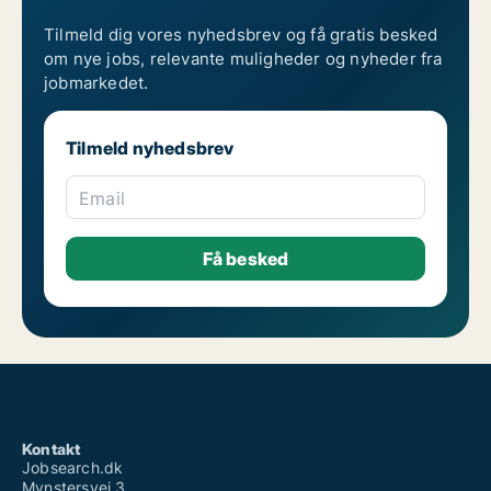
Rekruttering af maskiningeniør
Rekruttering af maskintekniker
Tilmeld dig vores nyhedsbrev og få gratis besked
Rekruttering af mekaniker
om nye jobs, relevante muligheder og nyheder fra
Rekruttering af murer
jobmarkedet.
Rekruttering af naturmedarbejder
Rekruttering af produktionschef
Rekruttering af produktionsteknolog
Tilmeld nyhedsbrev
Rekruttering af skiltetekniker
Rekruttering af smed
Rekruttering af supply chain management
Email
Rekruttering af teknisk designer
Rekruttering af transport
Rekruttering af tømrer/snedker
Rekruttering af ufaglært
Kontakt
Jobsearch.dk
Mynstersvej 3