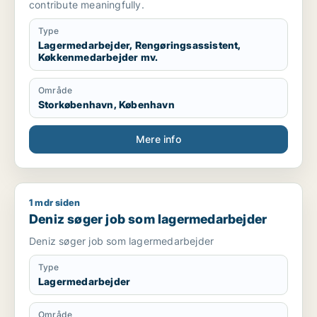
contribute meaningfully.
Type
Lagermedarbejder, Rengøringsassistent,
Køkkenmedarbejder mv.
Område
Storkøbenhavn, København
Mere info
1 mdr siden
Deniz søger job som lagermedarbejder
Deniz søger job som lagermedarbejder
Deniz søger job som lagermedarbejder
Type
Lagermedarbejder
Område