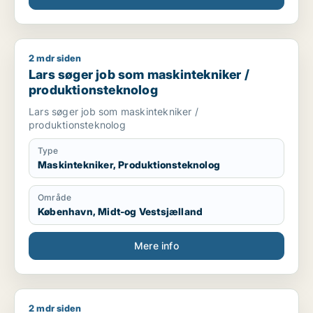
2 mdr siden
Lars søger job som maskintekniker / produktionsteknolog
Lars søger job som maskintekniker /
produktionsteknolog
Lars søger job som maskintekniker /
produktionsteknolog
Type
Maskintekniker, Produktionsteknolog
Område
København, Midt-og Vestsjælland
Mere info
2 mdr siden
Mehdi søger job som elektriker / tømrer/snedker / bygnings