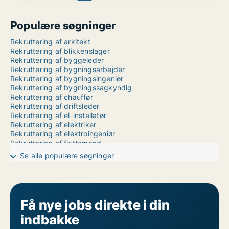
Populære søgninger
Rekruttering af arkitekt
Rekruttering af blikkenslager
Rekruttering af byggeleder
Rekruttering af bygningsarbejder
Rekruttering af bygningsingeniør
Rekruttering af bygningssagkyndig
Rekruttering af chauffør
Rekruttering af driftsleder
Rekruttering af el-installatør
Rekruttering af elektriker
Rekruttering af elektroingeniør
Rekruttering af flyttemand
Rekruttering af gartner
Se alle populære søgninger
Rekruttering af geograf/geolog
Rekruttering af gulvsliber
Rekruttering af kemiingeniør
Rekruttering af konstruktør
Rekruttering af lagermedarbejder
Få nye jobs direkte i din
Rekruttering af landbrug
indbakke
Rekruttering af maler
Rekruttering af maritim medarbejder