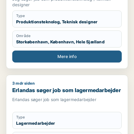
designer
Type
Produktionsteknolog, Teknisk designer
Område
Storkøbenhavn, København, Hele Sjælland
Mere info
3 mdr siden
Erlandas søger job som lagermedarbejder
Erlandas søger job som lagermedarbejder
Erlandas søger job som lagermedarbejder
Type
Lagermedarbejder