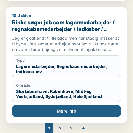
10 d siden
Rikke søger job som lagermedarbejder / regnskabsmedarbejde
Rikke søger job som lagermedarbejder /
regnskabsmedarbejder / indkøber /
receptionist / maskintekniker
Jeg er godkendt til fleksjob men har stadig masser at
tilbyde. Jeg søger et arbejde hvor jeg vil kunne være
en værdi for arbejdsgiver selvom at jeg ikke kan
arbejde i en fuldtidsstilling. Jeg er ikke bleg for at
prøve noget nyt og søger derfor ikke kun inde for en
Type
bestemt branche
Lagermedarbejder, Regnskabsmedarbejder,
Indkøber mv.
Område
Storkøbenhavn, København, Midt-og
Vestsjælland, Sydsjælland, Hele Sjælland
Mere info
1
2
3
→