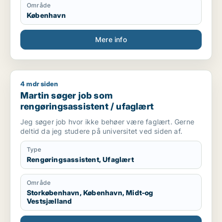
Område
København
Mere info
4 mdr siden
Martin søger job som rengøringsassistent / ufaglært
Martin søger job som
rengøringsassistent / ufaglært
Jeg søger job hvor ikke behøer være faglært. Gerne
deltid da jeg studere på universitet ved siden af.
Type
Rengøringsassistent, Ufaglært
Område
Storkøbenhavn, København, Midt-og
Vestsjælland