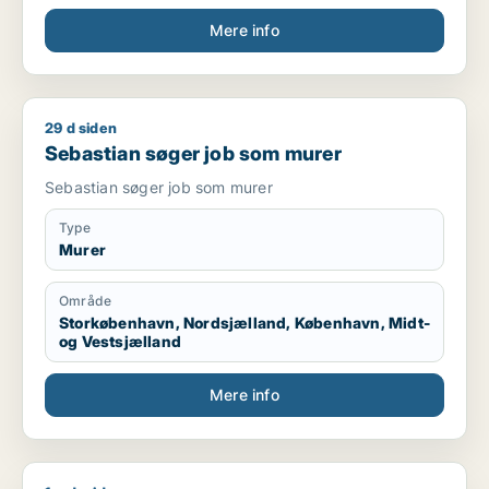
Mere info
29 d siden
Sebastian søger job som murer
Sebastian søger job som murer
Sebastian søger job som murer
Type
Murer
Område
Storkøbenhavn, Nordsjælland, København, Midt-
og Vestsjælland
Mere info