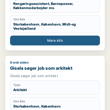
Rengøringsassistent, Børnepasser,
Køkkenmedarbejder mv.
Område
Storkøbenhavn, København, Midt-og
Vestsjælland
Mere info
6 mdr siden
Gisela søger job som arkitekt
Gisela søger job som arkitekt
Gisela søger job som arkitekt
Type
Arkitekt
Område
Storkøbenhavn, København