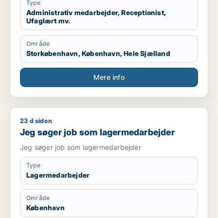
Type
Administrativ medarbejder, Receptionist,
Ufaglært mv.
Område
Storkøbenhavn, København, Hele Sjælland
Mere info
23 d siden
Jeg søger job som lagermedarbejder
Jeg søger job som lagermedarbejder
Jeg søger job som lagermedarbejder
Type
Lagermedarbejder
Område
København