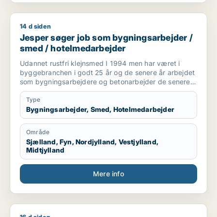
14 d siden
Jesper søger job som bygningsarbejder / smed / hotelmeda
Jesper søger job som bygningsarbejder /
smed / hotelmedarbejder
Udannet rustfri klejnsmed I 1994 men har været i
byggebranchen i godt 25 år og de senere år arbejdet
som bygningsarbejdere og betonarbejder de senere
år som kranfører som jeg er pt.
Type
Bygningsarbejder, Smed, Hotelmedarbejder
Område
Sjælland, Fyn, Nordjylland, Vestjylland,
Midtjylland
Mere info