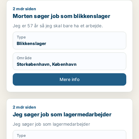
2 mdr siden
Morten søger job som blikkenslager
Morten søger job som blikkenslager
Jeg er 57 år så jeg skal bare ha et arbejde.
Type
Blikkenslager
Område
Storkøbenhavn, København
Mere info
2 mdr siden
Jeg søger job som lagermedarbejder
Jeg søger job som lagermedarbejder
Jeg søger job som lagermedarbejder
Type