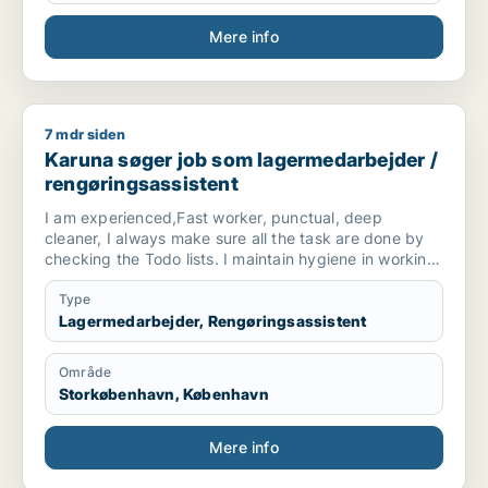
Mere info
7 mdr siden
Karuna søger job som lagermedarbejder / rengøringsassiste
Karuna søger job som lagermedarbejder /
rengøringsassistent
I am experienced,Fast worker, punctual, deep
cleaner, I always make sure all the task are done by
checking the Todo lists. I maintain hygiene in working
areas.
Type
Lagermedarbejder, Rengøringsassistent
Område
Storkøbenhavn, København
Mere info