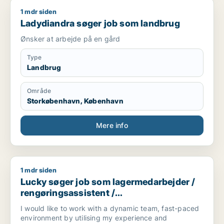
1 mdr siden
Ladydiandra søger job som landbrug
Ladydiandra søger job som landbrug
Ønsker at arbejde på en gård
Type
Landbrug
Område
Storkøbenhavn, København
Mere info
1 mdr siden
Lucky søger job som lagermedarbejder / rengøringsassisten
Lucky søger job som lagermedarbejder /
rengøringsassistent /
køkkenmedarbejder / ufaglært
I would like to work with a dynamic team, fast-paced
environment by utilising my experience and