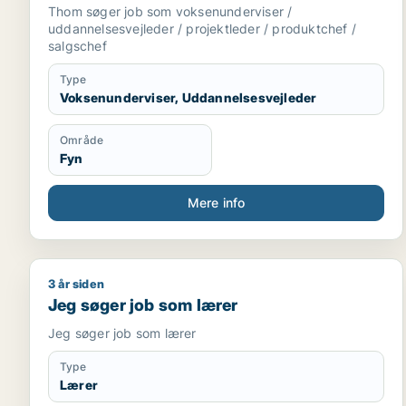
produktchef / salgschef
Thom søger job som voksenunderviser /
uddannelsesvejleder / projektleder / produktchef /
salgschef
Type
Voksenunderviser, Uddannelsesvejleder
Område
Fyn
Mere info
3 år siden
Jeg søger job som lærer
Jeg søger job som lærer
Jeg søger job som lærer
Type
Lærer