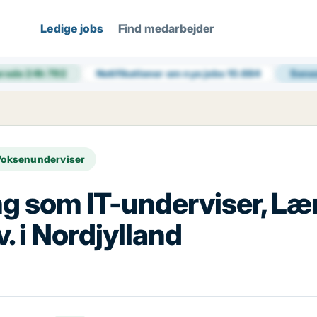
Ledige jobs
Find medarbejder
erede 24h
792
Notifikationer om nye jobs
10.684
Sene
 Voksenunderviser
ing som IT-underviser, Lær
 i Nordjylland