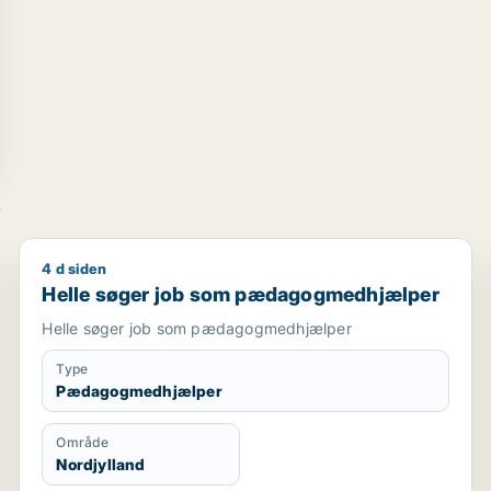
e
4 d siden
Helle søger job som pædagogmedhjælper
Helle søger job som pædagogmedhjælper
Helle søger job som pædagogmedhjælper
Type
Pædagogmedhjælper
Område
Nordjylland