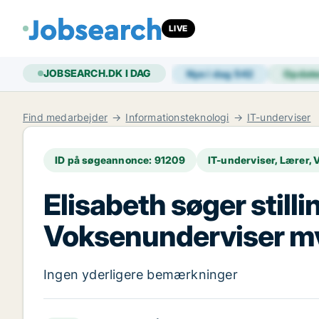
LIVE
JOBSEARCH.DK I DAG
Nye i dag
542
Opdat
Find medarbejder
Informationsteknologi
IT-underviser
ID på søgeannonce: 91209
IT-underviser, Lærer,
Elisabeth søger still
Voksenunderviser mv.
Ingen yderligere bemærkninger