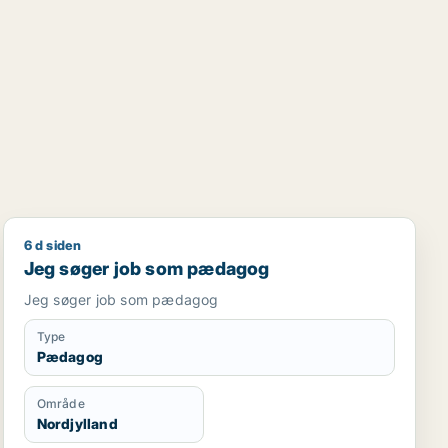
6 d siden
Jeg søger job som pædagog
Jeg søger job som pædagog
Jeg søger job som pædagog
Type
Pædagog
Område
Nordjylland