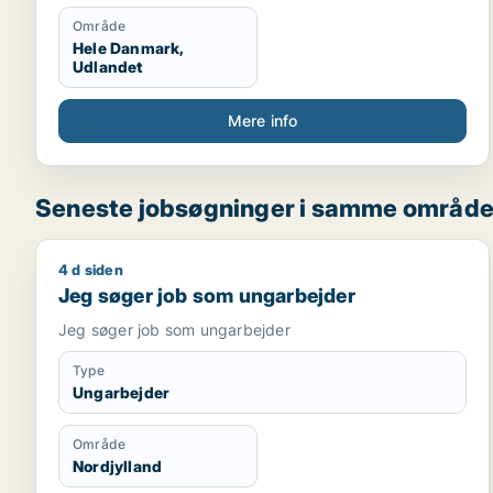
Område
Hele Danmark,
Udlandet
Mere info
Seneste jobsøgninger i samme områd
4 d siden
Jeg søger job som ungarbejder
Jeg søger job som ungarbejder
Jeg søger job som ungarbejder
Type
Ungarbejder
Område
Nordjylland