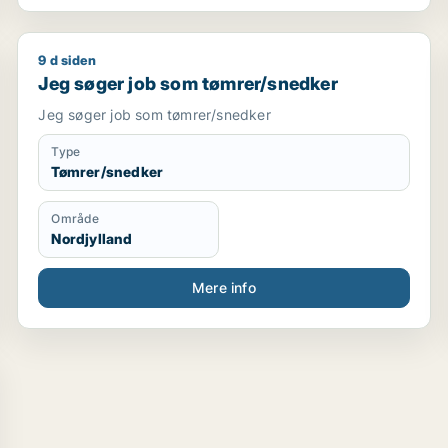
9 d siden
Jeg søger job som tømrer/snedker
Jeg søger job som tømrer/snedker
Jeg søger job som tømrer/snedker
Type
Tømrer/snedker
Område
Nordjylland
Mere info
eceptionist / kontorassistent / hr-medarbejder