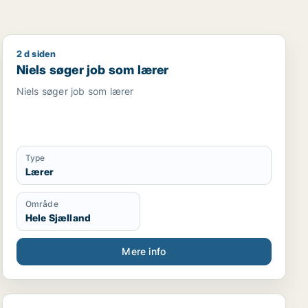
2 d siden
/ uddannelsesvejleder / supply chain management / pr-kon
Niels søger job som lærer
Niels søger job som lærer
Niels søger job som lærer
Type
Lærer
Område
Hele Sjælland
Mere info