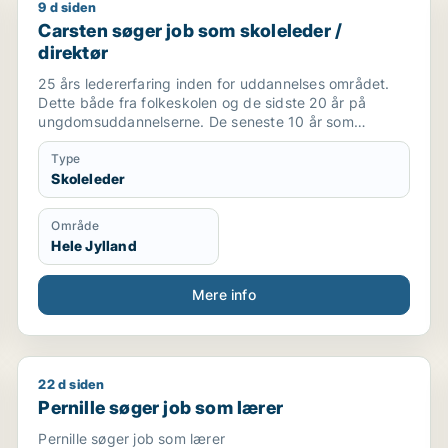
9 d siden
Carsten søger job som skoleleder / direktør
Carsten søger job som skoleleder /
direktør
25 års ledererfaring inden for uddannelses området.
Dette både fra folkeskolen og de sidste 20 år på
ungdomsuddannelserne. De seneste 10 år som
direktør på et Handelsgymnasium. Herudover har jeg
bred bestyrelses erfaring fra både politiske og frivillige
Type
bestyrelser.
Skoleleder
Oprindeligt uddannet Folkeskolelærer, har
efterfølgende taget en diplom i forvaltningdledelse, en
Område
master i offentlig ledelse,en bestyrelse uddannelse
Hele Jylland
samt flere andre efteruddannelser.
Mere info
22 d siden
vejleder / projektleder / produktchef / salgschef
Pernille søger job som lærer
Pernille søger job som lærer
Pernille søger job som lærer