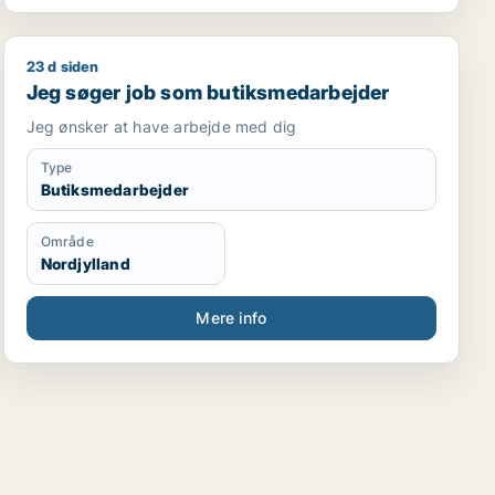
23 d siden
Jeg søger job som butiksmedarbejder
Jeg søger job som butiksmedarbejder
Jeg ønsker at have arbejde med dig
Type
Butiksmedarbejder
Område
Nordjylland
Mere info