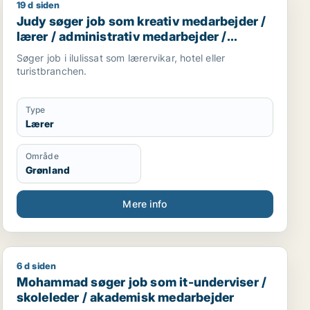
19 d siden
Judy søger job som kreativ medarbejder / lærer / admi
Judy søger job som kreativ medarbejder /
lærer / administrativ medarbejder /
receptionist
Søger job i ilulissat som lærervikar, hotel eller
turistbranchen.
Type
Lærer
Område
Grønland
Mere info
6 d siden
Mohammad søger job som it-underviser / skoleleder 
Mohammad søger job som it-underviser /
skoleleder / akademisk medarbejder