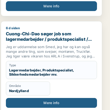
Mere info
6 d siden
Cuong-Chi-Dao søger job som lagermedarbejder / prod
Cuong-Chi-Dao søger job som
lagermedarbejder / produktspecialist /
sikkerhedsmedarbejder / smed /
Jeg er uddannelse som Smed, jeg har og kan også
logistikmedarbejder
mange andre ting, som svejser, montøren, Truckfør.
Jeg liger være vikaren hos ARLA i Svenstrup, og jeg
kan beviser at jeg er gode medarbejder......
Type
Lagermedarbejder, Produktspecialist,
Sikkerhedsmedarbejder mv.
Område
Nordjylland
Mere info