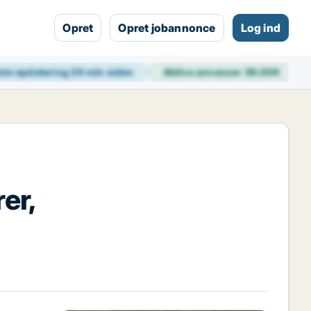
Opret
Opret jobannonce
Log ind
ste opdatering
24 min siden
Aktive annoncer
36.004
er,