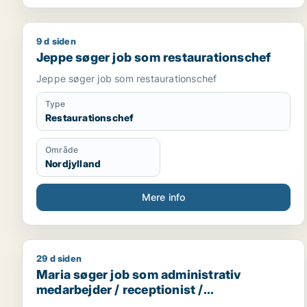
9 d siden
Jeppe søger job som restaurationschef
Jeppe søger job som restaurationschef
Jeppe søger job som restaurationschef
Type
Restaurationschef
Område
Nordjylland
Mere info
29 d siden
Maria søger job som administrativ medarbejder / r
Maria søger job som administrativ
medarbejder / receptionist /
kontorassistent / hr-medarbejder