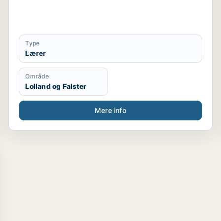
Type
Lærer
Område
Lolland og Falster
Mere info