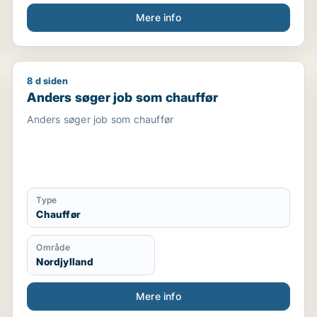
Mere info
8 d siden
sport / chauffør
Anders søger job som chauffør
Anders søger job som chauffør
Anders søger job som chauffør
Type
Chauffør
Område
Nordjylland
Mere info