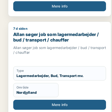
Mere info
7 d siden
Allan søger job som lagermedarbejder / bud / tran
Allan søger job som lagermedarbejder /
bud / transport / chauffør
Allan søger job som lagermedarbejder / bud / transport
/ chauffør
Type
Lagermedarbejder, Bud, Transport mv.
Område
Nordjylland
Mere info