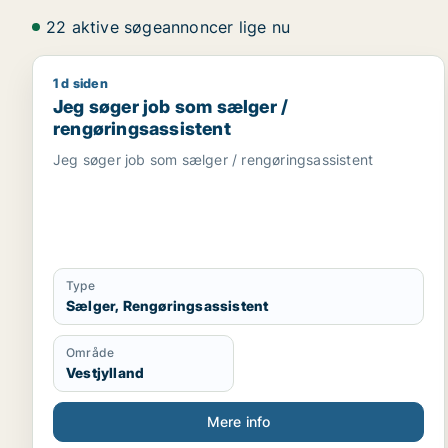
22 aktive søgeannoncer lige nu
1 d siden
Jeg søger job som sælger / rengøringsassistent
Jeg søger job som sælger /
rengøringsassistent
Jeg søger job som sælger / rengøringsassistent
Type
Sælger, Rengøringsassistent
Område
Vestjylland
Mere info