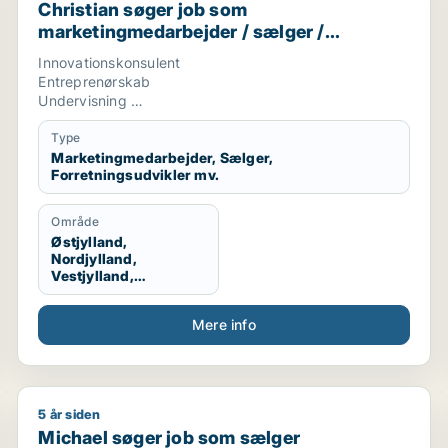
Christian søger job som
marketingmedarbejder / sælger /
forretningsudvikler / kreativ medarbejder
Innovationskonsulent
/ lærer
Entreprenørskab
Undervisning
Tekstskrivning
Type
Marketingmedarbejder, Sælger,
Forretningsudvikler mv.
Område
Østjylland,
Nordjylland,
Vestjylland,
Midtjylland
Mere info
5 år siden
/ produktchef
Michael søger job som sælger
Michael søger job som sælger