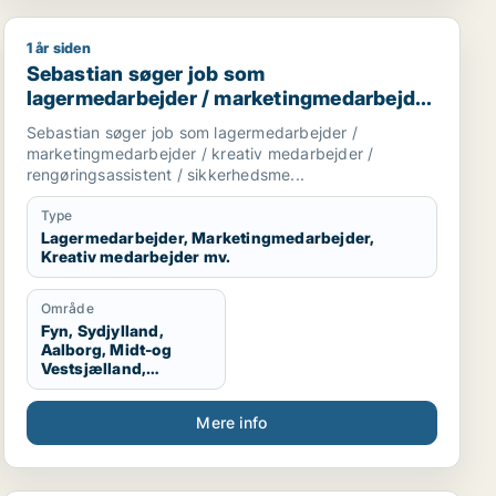
1 år siden
Sebastian søger job som lagermedarbejder / marketing
Sebastian søger job som
lagermedarbejder / marketingmedarbejder
/ kreativ medarbejder /
Sebastian søger job som lagermedarbejder /
rengøringsassistent /
marketingmedarbejder / kreativ medarbejder /
sikkerhedsmedarbejder
rengøringsassistent / sikkerhedsme...
Type
Lagermedarbejder, Marketingmedarbejder,
Kreativ medarbejder mv.
Område
Fyn, Sydjylland,
Aalborg, Midt-og
Vestsjælland,
Sydsjælland, Hele
Danmark, Vestjylland,
Mere info
Midtjylland