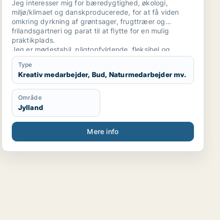
Jeg interesser mig for bæredygtighed, økologi,
miljø/klimaet og danskproducerede, for at få viden
omkring dyrkning af grøntsager, frugttræer og
frilandsgartneri og parat til at flytte for en mulig
praktikplads.
Jeg er mødestabil, pligtopfyldende, fleksibel og
hjælpsom. Jeg er ikke bange for at give en hånd
Type
ekstra.
Kreativ medarbejder, Bud, Naturmedarbejder mv.
Område
Jylland
Mere info
nist