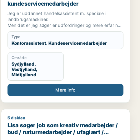
kundeservicemedarbejder
Jeg er uddannet handelsassistent m. speciale i
landbrugsmaskiner.
Men det er jeg søger er udfordringer og mere erfaring.
Min jobsøgning behøver ikke ligefrem være noget med
handel at gøre og ønsker derfor også job som
Type
ufagelige stilling.
Kontorassistent, Kundeservicemedarbejder
Område
Sydjylland,
Vestjylland,
Midtjylland
Mere info
5 d siden
bejder / sælger / kreativ medarbejder / produktspecialis
Lisa søger job som kreativ medarbejder / bud / naturm
Lisa søger job som kreativ medarbejder /
bud / naturmedarbejder / ufaglært /
gartner