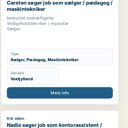
Carsten søger job som sælger / pædagog /
maskintekniker
beskyttet beskæftigelse
Vedligeholdstekniker / reparatør
Sælger
Type
Sælger, Pædagog, Maskintekniker
Område
Vestjylland
Mere info
6 år siden
Nadia søger job som kontorassistent / kundeservicem
Nadia søger job som kontorassistent /