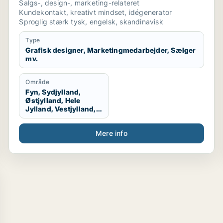
Salgs-, design-, marketing-relateret
Kundekontakt, kreativt mindset, idégenerator
Sproglig stærk tysk, engelsk, skandinavisk
Type
Grafisk designer, Marketingmedarbejder, Sælger
mv.
Område
Fyn, Sydjylland,
Østjylland, Hele
Jylland, Vestjylland,
Midtjylland
Mere info
sælger / indkøber / administrativ medarbejder / receptio