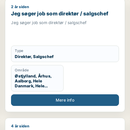
2 år siden
arketingmedarbejder / kreativ medarbejder / pr-konsulen
Jeg søger job som direktør / salgschef
Jeg søger job som direktør / salgschef
Jeg søger job som direktør / salgschef
Type
Direktør, Salgschef
Område
Østjylland, Århus,
Aalborg, Hele
Danmark, Hele
Jylland, Vestjylland,
Midtjylland
Mere info
4 år siden
 / projektleder
Christian søger job som marketingmedarbejder / sælg