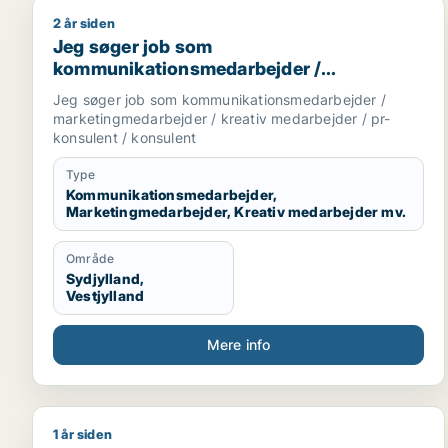
2 år siden
Jeg søger job som kommunikationsmedarbejder / m
Jeg søger job som
kommunikationsmedarbejder /
marketingmedarbejder / kreativ
Jeg søger job som kommunikationsmedarbejder /
medarbejder / pr-konsulent / konsulent
marketingmedarbejder / kreativ medarbejder / pr-
konsulent / konsulent
Type
Kommunikationsmedarbejder,
Marketingmedarbejder, Kreativ medarbejder mv.
Område
Sydjylland,
Vestjylland
Mere info
1 år siden
Michael søger job som it-chef / forretningsudvikler