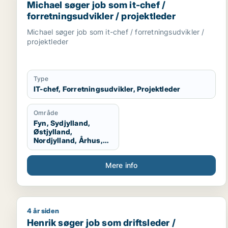
Michael søger job som it-chef /
forretningsudvikler / projektleder
Michael søger job som it-chef / forretningsudvikler /
projektleder
Type
IT-chef, Forretningsudvikler, Projektleder
Område
Fyn, Sydjylland,
Østjylland,
Nordjylland, Århus,
Aalborg, Vestjylland,
Midtjylland
Mere info
4 år siden
Henrik søger job som driftsleder / afdelingsleder 
Henrik søger job som driftsleder /