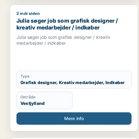
2 mdr siden
Julia søger job som grafisk designer / kreativ med
Julia søger job som grafisk designer /
kreativ medarbejder / indkøber
Julia søger job som grafisk designer / kreativ
medarbejder / indkøber
Type
Grafisk designer, Kreativ medarbejder, Indkøber
Område
Vestjylland
Mere info