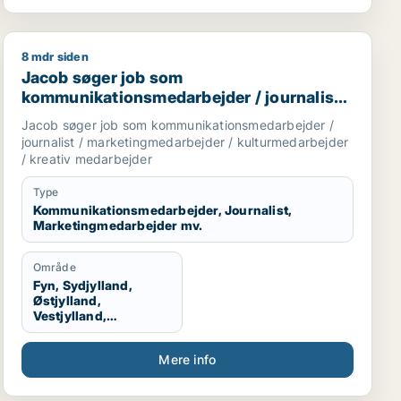
8 mdr siden
ndbrug / transport / chauffør
Jacob søger job som kommunikationsmedarbejder / jou
Jacob søger job som
kommunikationsmedarbejder / journalist /
marketingmedarbejder /
Jacob søger job som kommunikationsmedarbejder /
kulturmedarbejder / kreativ medarbejder
journalist / marketingmedarbejder / kulturmedarbejder
/ kreativ medarbejder
Type
Kommunikationsmedarbejder, Journalist,
Marketingmedarbejder mv.
Område
Fyn, Sydjylland,
Østjylland,
Vestjylland,
Midtjylland
Mere info