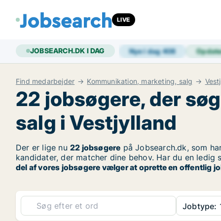
LIVE
JOBSEARCH.DK I DAG
Nye i dag
408
Opdat
Find medarbejder
Kommunikation, marketing, salg
Vest
22 jobsøgere, der sø
salg i Vestjylland
Der er lige nu
22 jobsøgere
på Jobsearch.dk, som har 
kandidater, der matcher dine behov. Har du en ledig st
del af vores jobsøgere vælger at oprette en offentlig
Jobtype:
1