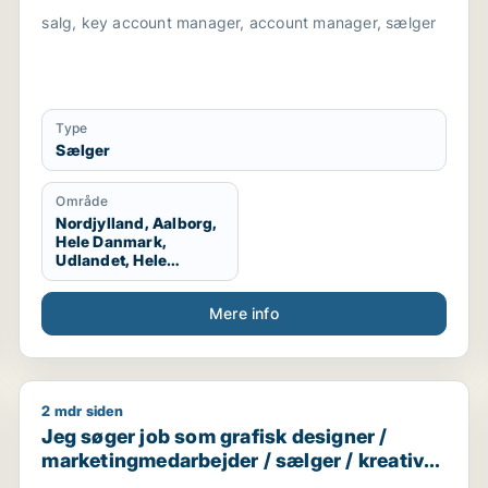
salg, key account manager, account manager, sælger
Type
Sælger
Område
Nordjylland, Aalborg,
Hele Danmark,
Udlandet, Hele
Jylland, Vestjylland,
Midtjylland
Mere info
2 mdr siden
er / salgschef
Jeg søger job som grafisk designer / marketingmedar
Jeg søger job som grafisk designer /
marketingmedarbejder / sælger / kreativ
medarbejder / produktspecialist