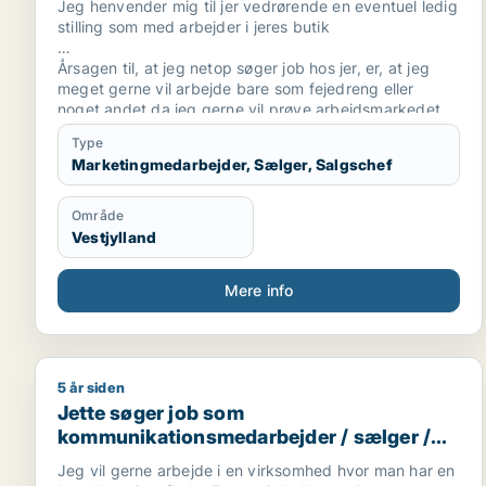
Jeg henvender mig til jer vedrørende en eventuel ledig
stilling som med arbejder i jeres butik
Årsagen til, at jeg netop søger job hos jer, er, at jeg
meget gerne vil arbejde bare som fejedreng eller
noget andet da jeg gerne vil prøve arbejdsmarkedet
jeg har haft 2 jobs som fejedreng før så kender det lidt
Type
Marketingmedarbejder, Sælger, Salgschef
Jeg er for nylig startet i 8 på tarm skole
overbygningen.
Område
Jeg har arbejdet med flere ting før men vil gerne finde
Vestjylland
et ordentligt arbejde så tænkte det godt kunne blive
hos jer
Mere info
Jeg føler virkelig, at en ansættelse hos jer vil være det
bedste, mvh mikkel nilsson
5 år siden
Jette søger job som kommunikationsmedarbejder / 
Jette søger job som
kommunikationsmedarbejder / sælger /
indkøber / administrativ medarbejder /
Jeg vil gerne arbejde i en virksomhed hvor man har en
receptionist