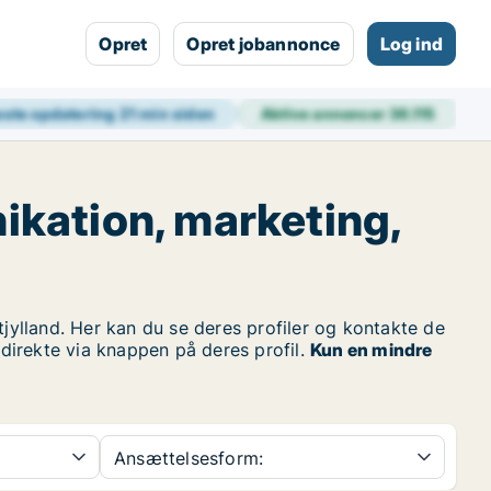
Opret
Opret jobannonce
Log ind
ste opdatering
21 min siden
Aktive annoncer
36.115
ikation, marketing,
ylland. Her kan du se deres profiler og kontakte de
 direkte via knappen på deres profil.
Kun en mindre
Ansættelsesform: