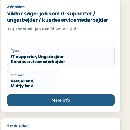
3 år siden
t / konsulent
Viktor søger job som it-supporter / ungarbejder / ku
Viktor søger job som it-supporter /
ungarbejder / kundeservicemedarbejder
Jeg søger alt, jeg kan få jeg er 14 år.
Type
IT-supporter, Ungarbejder,
Kundeservicemedarbejder
Område
Vestjylland,
Midtjylland
Mere info
2 mdr siden
er / forretningsudvikler / kreativ medarbejder / lærer
Carsten søger job som sælger / pædagog / maskintek