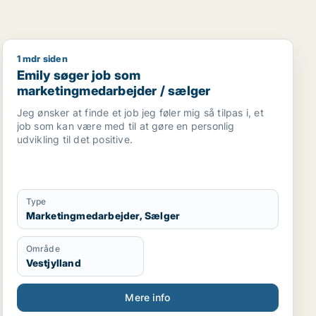
1 mdr siden
ionsmedarbejder / kreativ medarbejder
Emily søger job som marketingmedarbejder / sælger
Emily søger job som
marketingmedarbejder / sælger
Jeg ønsker at finde et job jeg føler mig så tilpas i, et
job som kan være med til at gøre en personlig
udvikling til det positive.
Type
Marketingmedarbejder, Sælger
Område
Vestjylland
Mere info