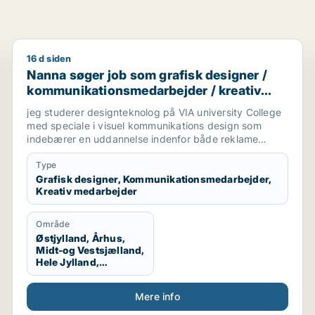
16 d siden
Nanna søger job som grafisk designer / kommunikat
Nanna søger job som grafisk designer /
kommunikationsmedarbejder / kreativ
medarbejder
jeg studerer designteknolog på VIA university College
med speciale i visuel kommunikations design som
indebærer en uddannelse indenfor både reklame
branchen og grafisk design. Vi arbejder med
magasiner, kampagner, plakater, styling til billeder,
Type
mode og livsstil, trends og markedsføring. jeg søger
Grafisk designer, Kommunikationsmedarbejder,
Kreativ medarbejder
praktikplads indefor grafisk design, kampagner,
reklamer, SoMe, magasiner, reklame bureau, mode
brands, livsstil brands, stylist og generelt alt der har
Område
med visuel kommunikation at gøre.
Østjylland, Århus,
Midt-og Vestsjælland,
Hele Jylland,
Vestjylland,
Midtjylland
Mere info