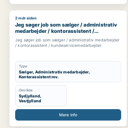
2 mdr siden
Jeg søger job som sælger / administrativ medarbe
Jeg søger job som sælger / administrativ
medarbejder / kontorassistent /
kundeservicemedarbejder
Jeg søger job som sælger / administrativ medarbejder
/ kontorassistent / kundeservicemedarbejder
Type
Sælger, Administrativ medarbejder,
Kontorassistent mv.
Område
Sydjylland,
Vestjylland
Mere info