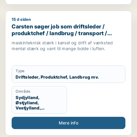
15 d siden
jder / kontorassistent / kundeservicemedarbejder
Carsten søger job som driftsleder / produktchef / la
Carsten søger job som driftsleder /
produktchef / landbrug / transport /
chauffør
maskinteknisk stærk i kørsel og drift af værksted
mental stærk og vant til mange bolde i luften.
Type
Driftsleder, Produktchef, Landbrug mv.
Område
Sydjylland,
Østjylland,
Vestjylland,
Midtjylland
Mere info