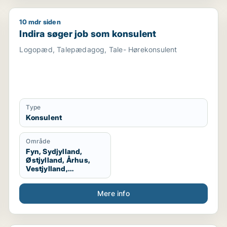
10 mdr siden
arbejder / indkøber
Indira søger job som konsulent
Indira søger job som konsulent
Logopæd, Talepædagog, Tale- Hørekonsulent
Type
Konsulent
Område
Fyn, Sydjylland,
Østjylland, Århus,
Vestjylland,
Midtjylland
Mere info