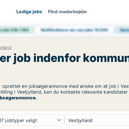
Ledige jobs
Find medarbejder
erede 24h
1.184
Notifikationer om nye jobs
10.045
Sene
jylland
ger job indenfor kommun
oprettet en jobsøgerannonce med ønske om et job i Vestj
illing i Vestjylland, kan du kontakte relevante kandidater
 jobsøgerannonce.
7 jobtyper valgt
Vestjylland