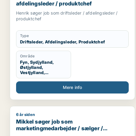
afdelingsleder / produktchef
Henrik søger job som driftsleder / afdelingsleder /
produktchef
Type
Driftsleder, Afdelingsleder, Produktchef
Område
Fyn, Sydjylland,
Østjylland,
Vestjylland,
Midtjylland
Mere info
6 år siden
Mikkel søger job som marketingmedarbejder / sælg
Mikkel søger job som
marketingmedarbejder / sælger /
salgschef