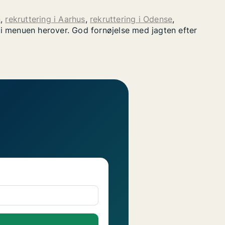
n
,
rekruttering i Aarhus
,
rekruttering i Odense
,
" i menuen herover. God fornøjelse med jagten efter