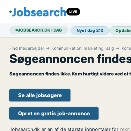
LIVE
JOBSEARCH.DK I DAG
Nye i dag
210
Opdate
Find medarbejder
Kommunikation, marketing, salg
Komm
Søgeannoncen findes
Søgeannoncen findes ikke. Kom hurtigt videre ved at t
Se alle jobsøgere
Opret en gratis job-annonce
Jobsearch.dk er en af de største jobportaler for
rekr