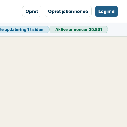
Opret
Opret jobannonce
Log ind
te opdatering
1 t siden
Aktive annoncer
35.861