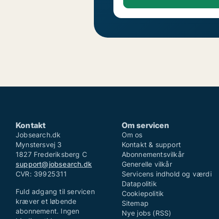
Kontakt
Om servicen
Jobsearch.dk
Om os
Mynstersvej 3
Kontakt & support
1827 Frederiksberg C
Abonnementsvilkår
support@jobsearch.dk
Generelle vilkår
CVR: 39925311
Servicens indhold og værdi
Datapolitik
Fuld adgang til servicen
Cookiepolitik
kræver et løbende
Sitemap
abonnement. Ingen
Nye jobs (RSS)