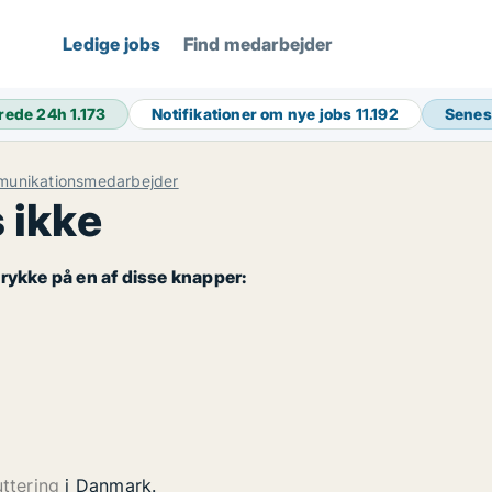
Ledige jobs
Find medarbejder
rede 24h
1.173
Notifikationer om nye jobs
11.192
Senes
unikationsmedarbejder
 ikke
rykke på en af disse knapper:
uttering
i Danmark.