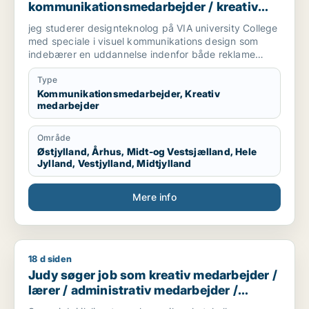
kommunikationsmedarbejder / kreativ
medarbejder
jeg studerer designteknolog på VIA university College
med speciale i visuel kommunikations design som
indebærer en uddannelse indenfor både reklame
branchen og grafisk design. Vi arbejder med
magasiner, kampagner, plakater, styling til billeder,
Type
mode og livsstil, trends og markedsføring. jeg søger
Kommunikationsmedarbejder, Kreativ
medarbejder
praktikplads indefor grafisk design, kampagner,
reklamer, SoMe, magasiner, reklame bureau, mode
brands, livsstil brands, stylist og generelt alt der har
Område
med visuel kommunikation at gøre.
Østjylland, Århus, Midt-og Vestsjælland, Hele
Jylland, Vestjylland, Midtjylland
Mere info
18 d siden
Judy søger job som kreativ medarbejder / lærer / administra
Judy søger job som kreativ medarbejder /
lærer / administrativ medarbejder /
receptionist