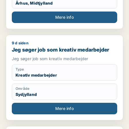
Århus, Midtjylland
Mere info
9 d siden
Jeg søger job som kreativ medarbejder
Jeg søger job som kreativ medarbejder
Jeg søger job som kreativ medarbejder
Type
Kreativ medarbejder
Område
Sydjylland
Mere info