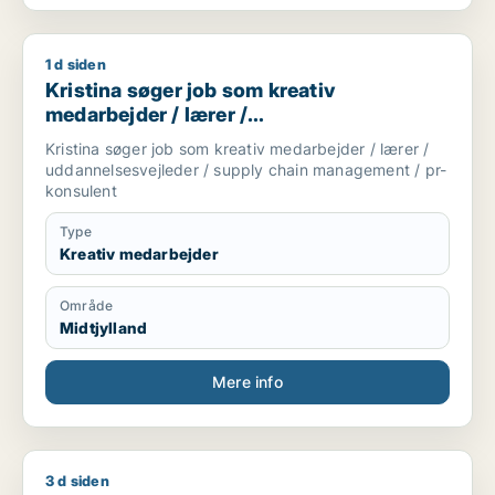
1 d siden
Kristina søger job som kreativ medarbejder / lærer / uddan
Kristina søger job som kreativ
medarbejder / lærer /
uddannelsesvejleder / supply chain
Kristina søger job som kreativ medarbejder / lærer /
management / pr-konsulent
uddannelsesvejleder / supply chain management / pr-
konsulent
Type
Kreativ medarbejder
Område
Midtjylland
Mere info
3 d siden
Erik søger job som tømrer/snedker / bygningsarbejder / la