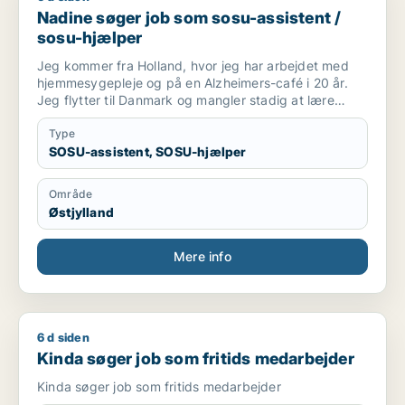
Nadine søger job som sosu-assistent /
sosu-hjælper
Jeg kommer fra Holland, hvor jeg har arbejdet med
hjemmesygepleje og på en Alzheimers-café i 20 år.
Jeg flytter til Danmark og mangler stadig at lære
sproget godt, før jeg kan arbejde som sygeplejerske.
Type
SOSU-assistent, SOSU-hjælper
Område
Østjylland
Mere info
6 d siden
Kinda søger job som fritids medarbejder
Kinda søger job som fritids medarbejder
Kinda søger job som fritids medarbejder