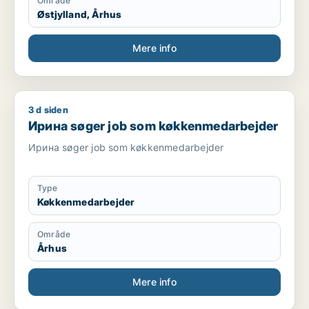
Område
Østjylland, Århus
Mere info
3 d siden
Ирина søger job som køkkenmedarbejder
Ирина søger job som køkkenmedarbejder
Ирина søger job som køkkenmedarbejder
Type
Køkkenmedarbejder
Område
Århus
Mere info