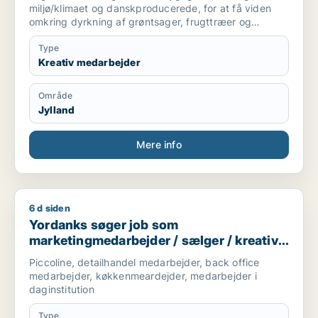
miljø/klimaet og danskproducerede, for at få viden
omkring dyrkning af grøntsager, frugttræer og
frilandsgartneri og parat til at flytte for en mulig
praktikplads.
Type
Jeg er mødestabil, pligtopfyldende, fleksibel og
Kreativ medarbejder
hjælpsom. Jeg er ikke bange for at give en hånd
ekstra.
Område
Jylland
Mere info
6 d siden
Yordanks søger job som marketingmedarbejder / sælger / kre
Yordanks søger job som
marketingmedarbejder / sælger / kreativ
medarbejder / produktspecialist / kok
Piccoline, detailhandel medarbejder, back office
medarbejder, køkkenmeardejder, medarbejder i
daginstitution
Type