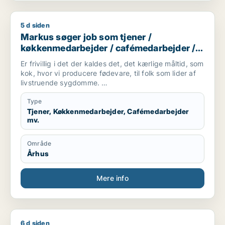
5 d siden
Markus søger job som tjener / køkkenmedarbejder / cafémed
Markus søger job som tjener /
køkkenmedarbejder / cafémedarbejder /
butiksmedarbejder / blomsterhandler
Er frivillig i det der kaldes det, det kærlige måltid, som
kok, hvor vi producere fødevare, til folk som lider af
livstruende sygdomme.
Er studerende på FGU, som er en skole hvor man kan
få suppleret sine folkeskolefag, så man kan komme
Type
videre ind på en
Tjener, Køkkenmedarbejder, Cafémedarbejder
mv.
ungdomsuddannelse(gymnasial/erhvervsuddannelse).
Er mødestabil og holder hvad jeg lover.
Område
Er villig til, at tage imod studiejobs, som opvasker,
Århus
køkkenmedarbejder mm.
Kontakt:
Mere info
Telefon: [xxxxx] E-mail: [xxxxx]
6 d siden
Nadine søger job som sosu-assistent / sosu-hjælper