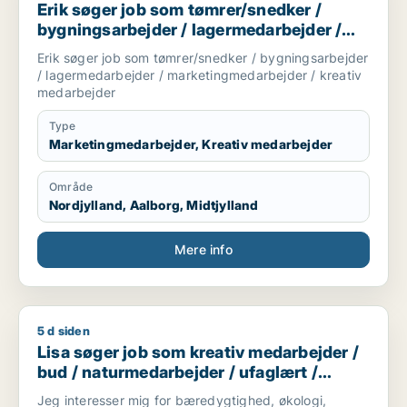
Erik søger job som tømrer/snedker /
bygningsarbejder / lagermedarbejder /
marketingmedarbejder / kreativ
Erik søger job som tømrer/snedker / bygningsarbejder
medarbejder
/ lagermedarbejder / marketingmedarbejder / kreativ
medarbejder
Type
Marketingmedarbejder, Kreativ medarbejder
Område
Nordjylland, Aalborg, Midtjylland
Mere info
5 d siden
Lisa søger job som kreativ medarbejder / bud / naturmedarbe
Lisa søger job som kreativ medarbejder /
bud / naturmedarbejder / ufaglært /
gartner
Jeg interesser mig for bæredygtighed, økologi,