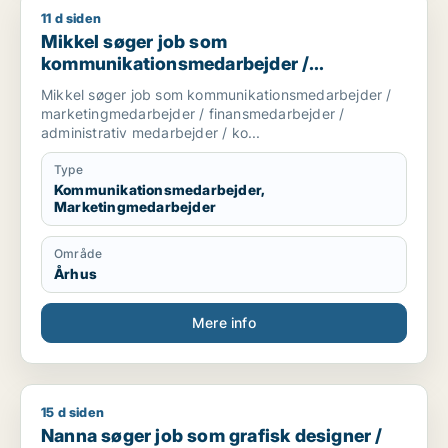
11 d siden
Mikkel søger job som kommunikationsmedarbejder / marketin
Mikkel søger job som
kommunikationsmedarbejder /
marketingmedarbejder /
Mikkel søger job som kommunikationsmedarbejder /
finansmedarbejder / administrativ
marketingmedarbejder / finansmedarbejder /
medarbejder / kontorassistent
administrativ medarbejder / ko...
Type
Kommunikationsmedarbejder,
Marketingmedarbejder
Område
Århus
Mere info
15 d siden
Nanna søger job som grafisk designer / kommunikationsmed
Nanna søger job som grafisk designer /