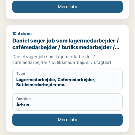
Mere info
10 d siden
Daniel søger job som lagermedarbejder / cafémedarbejder /
Daniel søger job som lagermedarbejder /
cafémedarbejder / butiksmedarbejder /
ufaglært
Daniel søger job som lagermedarbejder /
cafémedarbejder / butiksmedarbejder / ufaglært
Type
Lagermedarbejder, Cafémedarbejder,
Butiksmedarbejder mv.
Område
Århus
Mere info