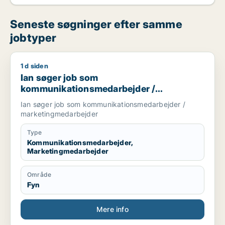
Seneste søgninger efter samme
jobtyper
1 d siden
Ian søger job som kommunikationsmedarbejder / marketing
Ian søger job som
kommunikationsmedarbejder /
marketingmedarbejder
Ian søger job som kommunikationsmedarbejder /
marketingmedarbejder
Type
Kommunikationsmedarbejder,
Marketingmedarbejder
Område
Fyn
Mere info