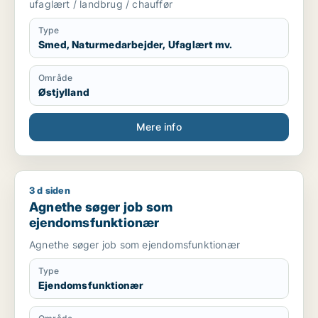
ufaglært / landbrug / chauffør
Type
Smed, Naturmedarbejder, Ufaglært mv.
Område
Østjylland
Mere info
3 d siden
Agnethe søger job som ejendomsfunktionær
Agnethe søger job som
ejendomsfunktionær
Agnethe søger job som ejendomsfunktionær
Type
Ejendomsfunktionær