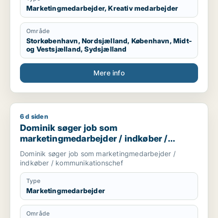
Marketingmedarbejder, Kreativ medarbejder
Område
Storkøbenhavn, Nordsjælland, København, Midt-
og Vestsjælland, Sydsjælland
Mere info
6 d siden
Dominik søger job som marketingmedarbejder / indkøber / 
Dominik søger job som
marketingmedarbejder / indkøber /
kommunikationschef
Dominik søger job som marketingmedarbejder /
indkøber / kommunikationschef
Type
Marketingmedarbejder
Område