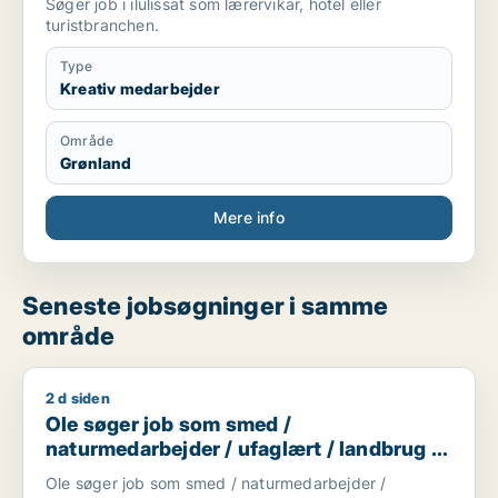
Søger job i ilulissat som lærervikar, hotel eller
turistbranchen.
Type
Kreativ medarbejder
Område
Grønland
Mere info
Seneste jobsøgninger i samme
område
2 d siden
Ole søger job som smed / naturmedarbejder / ufaglært / lan
Ole søger job som smed /
naturmedarbejder / ufaglært / landbrug /
chauffør
Ole søger job som smed / naturmedarbejder /