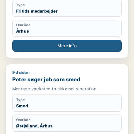
Type
Fritids medarbejder
Område
Århus
Mere info
9 d siden
Peter søger job som smed
Peter søger job som smed
Montage værksted truckkørsel reparation
Type
Smed
Område
Østjylland, Århus