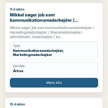
11 d siden
Mikkel søger job som kommunikationsmedarbejder / marketin
Mikkel søger job som
kommunikationsmedarbejder /
marketingmedarbejder /
Mikkel søger job som kommunikationsmedarbejder /
finansmedarbejder / administrativ
marketingmedarbejder / finansmedarbejder /
medarbejder / kontorassistent
administrativ medarbejder / ko...
Type
Kommunikationsmedarbejder,
Marketingmedarbejder
Område
Århus
Mere info
15 d siden
Ali søger job som pædagog / pædagogmedhjælper