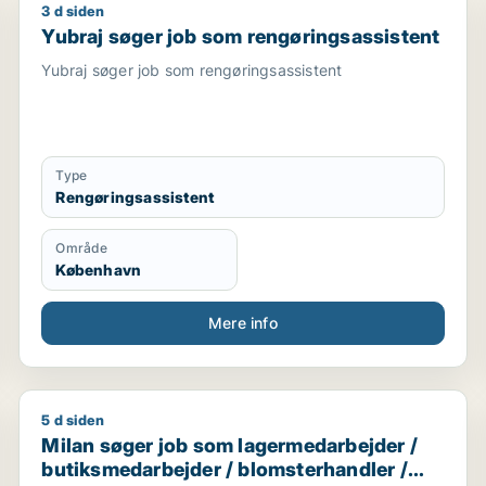
3 d siden
Yubraj søger job som rengøringsassistent
Yubraj søger job som rengøringsassistent
Yubraj søger job som rengøringsassistent
Type
Rengøringsassistent
Område
København
Mere info
5 d siden
Milan søger job som lagermedarbejder / butiksmedar
Milan søger job som lagermedarbejder /
butiksmedarbejder / blomsterhandler /