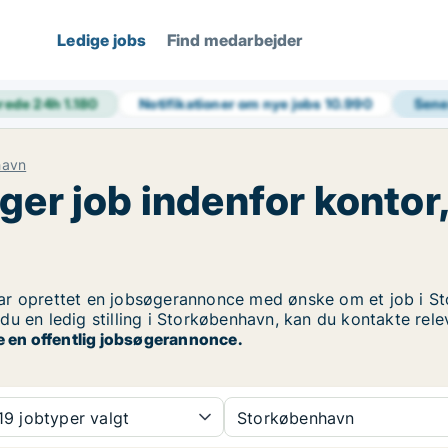
Ledige jobs
Find medarbejder
rede 24h
1.180
Notifikationer om nye jobs
10.990
Sene
havn
ger job indenfor kontor,
r oprettet en jobsøgerannonce med ønske om et job i Sto
u en ledig stilling i Storkøbenhavn, kan du kontakte rele
e en offentlig jobsøgerannonce.
9 jobtyper valgt
Storkøbenhavn