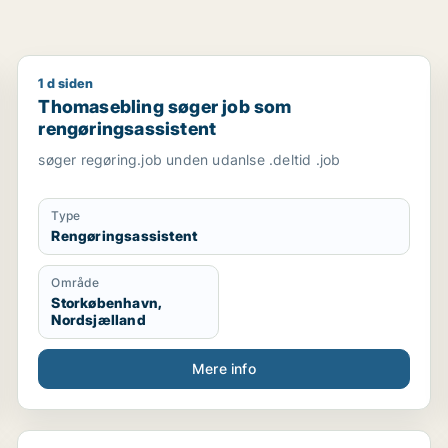
1 d siden
giver / tjener / køkkenmedarbejder / cafémedarbejder
Thomasebling søger job som rengøringsassistent
Thomasebling søger job som
rengøringsassistent
søger regøring.job unden udanlse .deltid .job
Type
Rengøringsassistent
Område
Storkøbenhavn,
Nordsjælland
Mere info