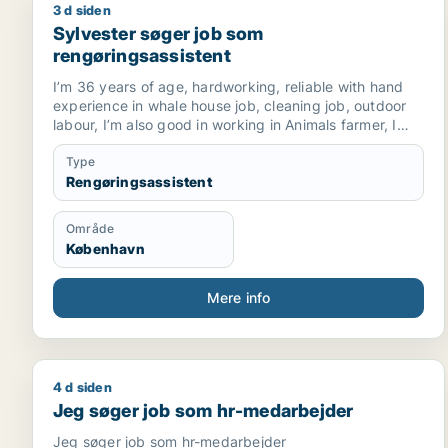
3 d siden
Sylvester søger job som rengøringsassistent
Sylvester søger job som
rengøringsassistent
I’m 36 years of age, hardworking, reliable with hand
experience in whale house job, cleaning job, outdoor
labour, I’m also good in working in Animals farmer, I
have done vocational training in Veterinary’s, I’m
physical fit to work in any environment.
Type
I’m quick to learn and follow saft instructions carefully,
Rengøringsassistent
I’m available for work 90 hrs per month since I’m still a
student, but for now I can work full time.
Område
But if I can be given a student contract I will really
København
appreciate.
Mere info
4 d siden
Jeg søger job som hr-medarbejder
Jeg søger job som hr-medarbejder
Jeg søger job som hr-medarbejder