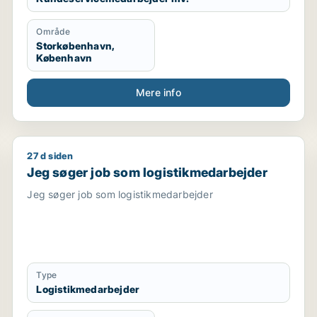
Område
Storkøbenhavn,
København
Mere info
27 d siden
medarbejder / chauffør / hr-medarbejder
Jeg søger job som logistikmedarbejder
Jeg søger job som logistikmedarbejder
Jeg søger job som logistikmedarbejder
Type
Logistikmedarbejder