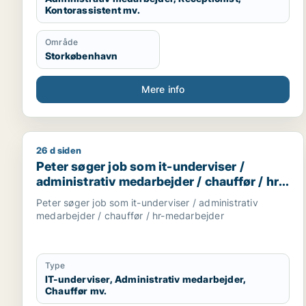
• Fitness & aktiv livsstil
Kontorassistent mv.
• Cykling og lokal natur
• Madlavning, bagning og thailandske retter
Område
• Lokalt engagement og dansk sprogtræning
Storkøbenhavn
Mere info
26 d siden
Peter søger job som it-underviser / administrativ 
Peter søger job som it-underviser /
administrativ medarbejder / chauffør / hr-
medarbejder
Peter søger job som it-underviser / administrativ
medarbejder / chauffør / hr-medarbejder
Type
IT-underviser, Administrativ medarbejder,
Chauffør mv.