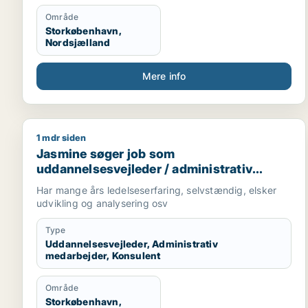
Område
Storkøbenhavn,
Nordsjælland
Mere info
1 mdr siden
Jasmine søger job som uddannelsesvejleder / admi
Jasmine søger job som
uddannelsesvejleder / administrativ
medarbejder / konsulent
Har mange års ledelseserfaring, selvstændig, elsker
udvikling og analysering osv
Type
Uddannelsesvejleder, Administrativ
medarbejder, Konsulent
Område
Storkøbenhavn,