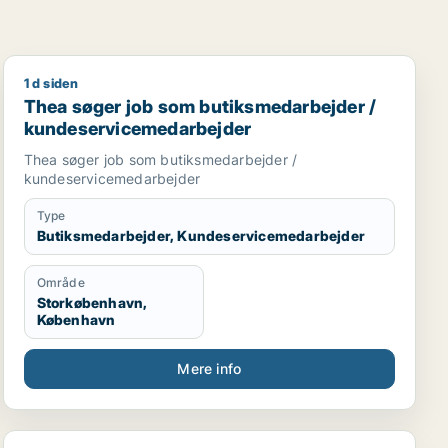
1 d siden
Thea søger job som butiksmedarbejder / kundeservic
Thea søger job som butiksmedarbejder /
kundeservicemedarbejder
Thea søger job som butiksmedarbejder /
kundeservicemedarbejder
Type
Butiksmedarbejder, Kundeservicemedarbejder
Område
Storkøbenhavn,
København
Mere info