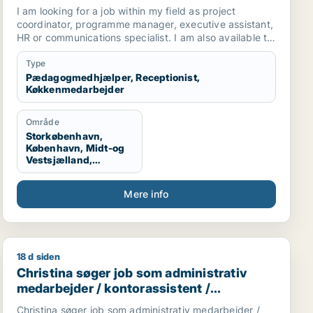
I am looking for a job within my field as project
coordinator, programme manager, executive assistant,
HR or communications specialist. I am also available to
work in retail, restaurants, kitchen or in cleaning.
Type
Pædagogmedhjælper, Receptionist,
Køkkenmedarbejder
Område
Storkøbenhavn,
København, Midt-og
Vestsjælland,
Sydsjælland
Mere info
18 d siden
 / hr-chef / supply chain management / kundeservicemedar
Christina søger job som administrativ medarbejder / k
Christina søger job som administrativ
medarbejder / kontorassistent /
direktionssekretær
Christina søger job som administrativ medarbejder /