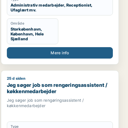
Administrativ medarbejder, Receptionist,
Ufaglært mv.
Område
Storkøbenhavn,
København, Hele
Sjælland
Mere info
25 d siden
ndeservicemedarbejder
nt / kundeservicemedarbejder / kvalitetskoordinator
Jeg søger job som rengøringsassistent / køkkenmedar
Jeg søger job som rengøringsassistent /
køkkenmedarbejder
Jeg søger job som rengøringsassistent /
køkkenmedarbejder
Type