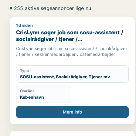
255 aktive søgeannoncer lige nu
1 d siden
CrisLynn søger job som sosu-assistent / socialråd
CrisLynn søger job som sosu-assistent /
socialrådgiver / tjener /
køkkenmedarbejder / cafémedarbejder
CrisLynn søger job som sosu-assistent / socialrådgiver
/ tjener / køkkenmedarbejder / cafémedarbejder
Type
SOSU-assistent, Socialrådgiver, Tjener mv.
Område
København
Mere info