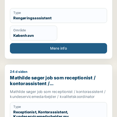
Type
Rengøringsassistent
Område
København
Mere info
24 d siden
eceptionist / kontorassistent / logistikmedarbejder / ku
Mathilde søger job som receptionist / kontorassiste
Mathilde søger job som receptionist /
kontorassistent /
kundeservicemedarbejder /
Mathilde søger job som receptionist / kontorassistent /
kvalitetskoordinator
kundeservicemedarbejder / kvalitetskoordinator
Type
Receptionist, Kontorassistent,
Kundeservicemedarbejder mv.