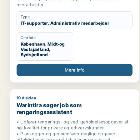
medarbejder
Type
IT-supporter, Administrativ medarbejder
Område
København, Midt-og
Vestsjælland,
Sydsjælland
Mere info
19 d siden
Warintira søger job som rengøringsassistent
Warintira søger job som
rengøringsassistent
• Udfører rengørings- og vedligeholdelsesopgaver af
høj kvalitet for private og erhvervskunder.
• Planlægger og gennemfører daglige opgaver
effektivt med fokus på tidsplaner og kvalitet.