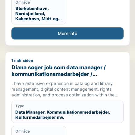
Område
Storkøbenhavn,
Nordsjælland,
København, Midt-og
Vestsjælland, Hele
Sjælland
Mere info
1 mdr siden
nistrativ medarbejder / konsulent
Diana søger job som data manager / kommunikationsm
Diana søger job som data manager /
kommunikationsmedarbejder /
kulturmedarbejder / kreativ medarbejder /
I have extensive experience in catalog and library
produktspecialist
management, digital content management, rights
administration, and process optimization within the
music and media industries. I have worked managing
digital service provider (DSP) content, ensuring
Type
compliance with guidelines, data structures, media
Data Manager, Kommunikationsmedarbejder,
Kulturmedarbejder mv.
standards, and overseeing large-scale operational
processes. Adept at IP information management,
including contract review, copyright registration
Område
analysis, and enforcement strategies.