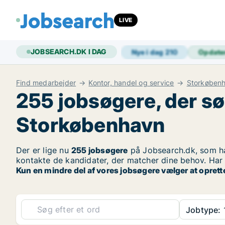
LIVE
JOBSEARCH.DK I DAG
Nye i dag
210
Opdate
Find medarbejder
Kontor, handel og service
Storkøben
255 jobsøgere, der sø
Storkøbenhavn
Der er lige nu
255 jobsøgere
på Jobsearch.dk, som ha
kontakte de kandidater, der matcher dine behov. Har d
Kun en mindre del af vores jobsøgere vælger at oprett
Jobtype:
1