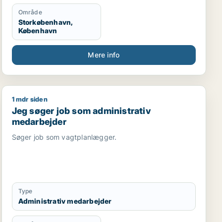
Område
Storkøbenhavn,
København
Mere info
1 mdr siden
edarbejder / kulturmedarbejder / kreativ medarbejder /
Jeg søger job som administrativ medarbejder
Jeg søger job som administrativ
medarbejder
Søger job som vagtplanlægger.
Type
Administrativ medarbejder