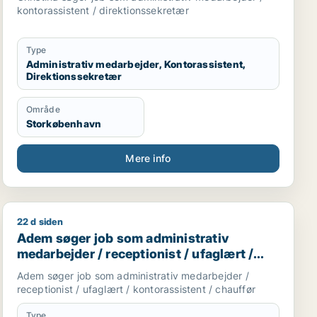
kontorassistent / direktionssekretær
Type
Administrativ medarbejder, Kontorassistent,
Direktionssekretær
Område
Storkøbenhavn
Mere info
22 d siden
Adem søger job som administrativ medarbejder / recept
Adem søger job som administrativ
medarbejder / receptionist / ufaglært /
kontorassistent / chauffør
Adem søger job som administrativ medarbejder /
receptionist / ufaglært / kontorassistent / chauffør
Type