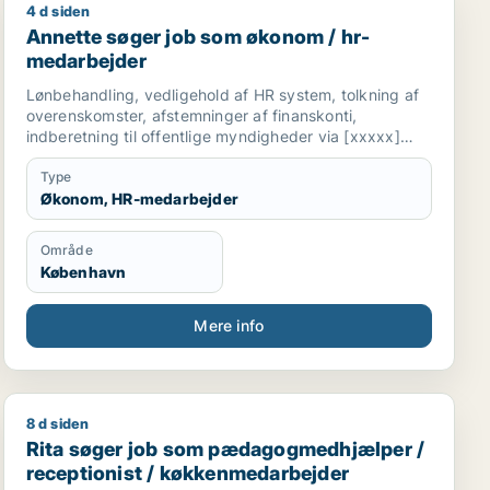
4 d siden
Annette søger job som økonom / hr-medarbejder
Annette søger job som økonom / hr-
medarbejder
Lønbehandling, vedligehold af HR system, tolkning af
overenskomster, afstemninger af finanskonti,
indberetning til offentlige myndigheder via [xxxxx]
Danmarks Statistik
Type
Økonom, HR-medarbejder
Område
København
Mere info
8 d siden
bejder / blomsterhandler / chauffør
Rita søger job som pædagogmedhjælper / receptionis
Rita søger job som pædagogmedhjælper /
receptionist / køkkenmedarbejder