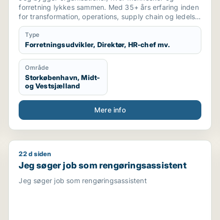
forretning lykkes sammen. Med 35+ års erfaring inden
for transformation, operations, supply chain og ledelse
har jeg skabt dokumenterede resultater gennem
turnarounds, digitalisering, organisationsudvikling og
Type
udvikling af high-performing teams. Min styrke er at se
Forretningsudvikler, Direktør, HR-chef mv.
helheden, forbinde mennesker, strategi, processer og
teknologi og omsætte kompleksitet til enkle løsninger,
Område
der skaber varige resultater. Jeg søger en strategisk
Storkøbenhavn, Midt-
lederrolle, hvor jeg kan være med til at udvikle
og Vestsjælland
fremtidens organisationer gennem stærk eksekvering,
innovation og ledelse med mennesket i centrum.
Mere info
22 d siden
Jeg søger job som rengøringsassistent
Jeg søger job som rengøringsassistent
Jeg søger job som rengøringsassistent