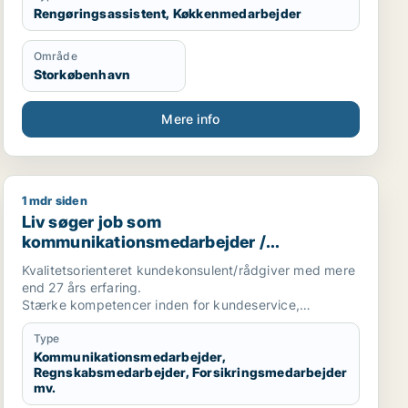
Rengøringsassistent, Køkkenmedarbejder
Område
Storkøbenhavn
Mere info
1 mdr siden
Liv søger job som kommunikationsmedarbejder / regnsk
Liv søger job som
kommunikationsmedarbejder /
regnskabsmedarbejder /
Kvalitetsorienteret kundekonsulent/rådgiver med mere
forsikringsmedarbejder / administrativ
end 27 års erfaring.
medarbejder / receptionist
Stærke kompetencer inden for kundeservice,
fakturering, kreditering/debitering, klage og
inkassobehandling. Kendt for at skabe tryghed,
Type
håndtere komplekse problemstillinger og levere høj
Kommunikationsmedarbejder,
Regnskabsmedarbejder, Forsikringsmedarbejder
kvalitet.
mv.