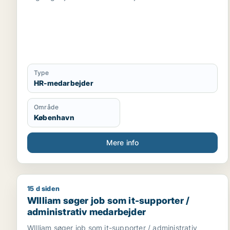
Type
HR-medarbejder
Område
København
Mere info
15 d siden
WIlliam søger job som it-supporter / administrati
WIlliam søger job som it-supporter /
administrativ medarbejder
WIlliam søger job som it-supporter / administrativ