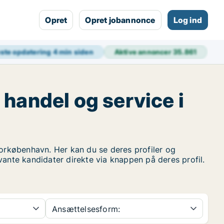
Opret
Opret jobannonce
Log ind
ste opdatering
4 min siden
Aktive annoncer
35.861
 handel og service i
rkøbenhavn. Her kan du se deres profiler og
vante kandidater direkte via knappen på deres profil.
Ansættelsesform: