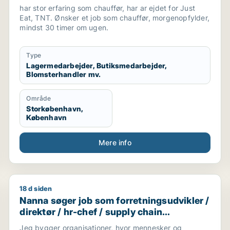
chauffør
har stor erfaring som chauffør, har ar ejdet for Just
Eat, TNT. Ønsker et job som chauffør, morgenopfylder,
mindst 30 timer om ugen.
Type
Lagermedarbejder, Butiksmedarbejder,
Blomsterhandler mv.
Område
Storkøbenhavn,
København
Mere info
18 d siden
v medarbejder
Nanna søger job som forretningsudvikler / direktør
Nanna søger job som forretningsudvikler /
direktør / hr-chef / supply chain
management / kundeservicemedarbejder
Jeg bygger organisationer, hvor mennesker og