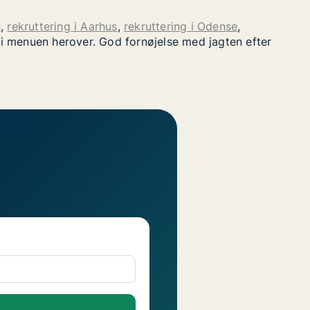
n
,
rekruttering i Aarhus
,
rekruttering i Odense
,
" i menuen herover. God fornøjelse med jagten efter