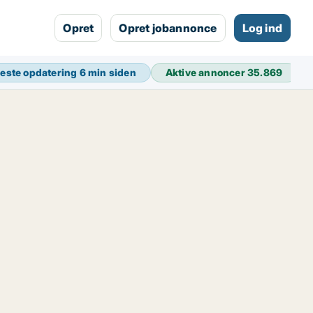
Opret
Opret jobannonce
Log ind
este opdatering
6 min siden
Aktive annoncer
35.869