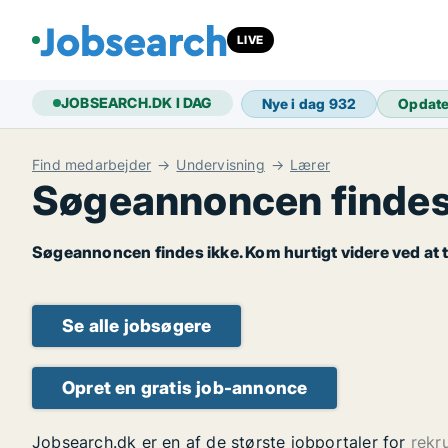
LIVE
JOBSEARCH.DK I DAG
Nye i dag
932
Opdat
Find medarbejder
Undervisning
Lærer
Søgeannoncen findes
Søgeannoncen findes ikke. Kom hurtigt videre ved at t
Se alle jobsøgere
Opret en gratis job-annonce
Jobsearch.dk er en af de største jobportaler for
rekr