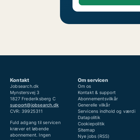
Kontakt
Om servicen
Jobsearch.dk
Om os
Mynstersvej 3
Kontakt & support
1827 Frederiksberg C
Abonnementsvilkår
support@jobsearch.dk
Generelle vilkår
CVR: 39925311
Servicens indhold og værdi
Datapolitik
Fuld adgang til servicen
Cookiepolitik
kræver et løbende
Sitemap
abonnement. Ingen
Nye jobs (RSS)