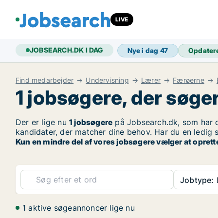
LIVE
JOBSEARCH.DK I DAG
Nye i dag
47
Opdater
Find medarbejder
Undervisning
Lærer
Færøerne
1 jobsøgere, der søger
Der er lige nu
1 jobsøgere
på Jobsearch.dk, som har o
kandidater, der matcher dine behov. Har du en ledig s
Kun en mindre del af vores jobsøgere vælger at oprett
Jobtype:
1 aktive søgeannoncer lige nu