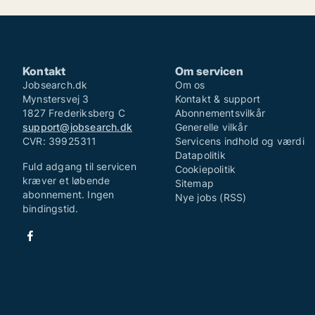
Kontakt
Om servicen
Jobsearch.dk
Om os
Mynstersvej 3
Kontakt & support
1827 Frederiksberg C
Abonnementsvilkår
support@jobsearch.dk
Generelle vilkår
CVR: 39925311
Servicens indhold og værdi
Datapolitik
Fuld adgang til servicen
Cookiepolitik
kræver et løbende
Sitemap
abonnement. Ingen
Nye jobs (RSS)
bindingstid.