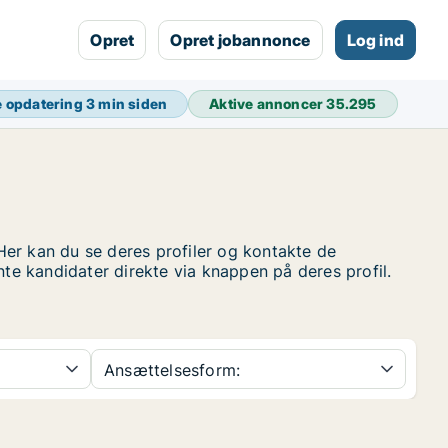
Opret
Opret jobannonce
Log ind
e opdatering
3 min siden
Aktive annoncer
35.295
er kan du se deres profiler og kontakte de
nte kandidater direkte via knappen på deres profil.
Ansættelsesform: