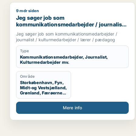
9 mdr siden
Jeg søger job som kommunikationsmedarbejder / jo
Jeg søger job som
kommunikationsmedarbejder / journalist /
kulturmedarbejder / lærer / pædagog
Jeg søger job som kommunikationsmedarbejder /
journalist / kulturmedarbejder / lærer / pædagog
Type
Kommunikationsmedarbejder, Journalist,
Kulturmedarbejder mv.
Område
Storkøbenhavn, Fyn,
Midt-og Vestsjælland,
Grønland, Færøerne,
Udlandet
Mere info