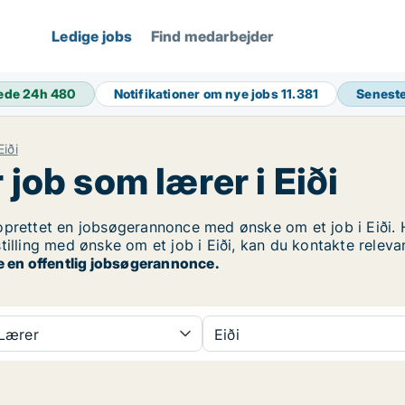
Ledige jobs
Find medarbejder
ede 24h
480
Notifikationer om nye jobs
11.381
Senest
Eiði
 job som lærer i Eiði
prettet en jobsøgerannonce med ønske om et job i Eiði. H
tilling med ønske om et job i Eiði, kan du kontakte releva
e en offentlig jobsøgerannonce.
Lærer
Eiði