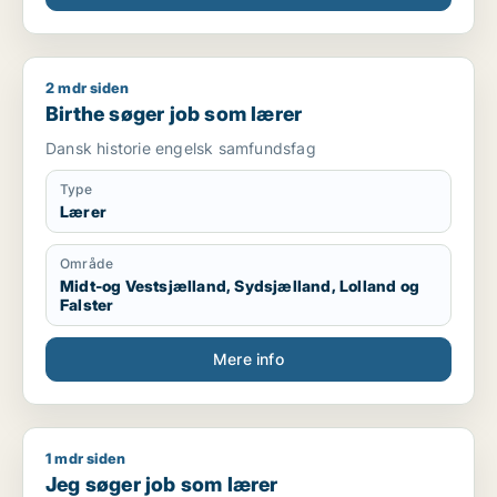
2 mdr siden
Birthe søger job som lærer
Birthe søger job som lærer
Dansk historie engelsk samfundsfag
Type
Lærer
Område
Midt-og Vestsjælland, Sydsjælland, Lolland og
Falster
Mere info
1 mdr siden
Jeg søger job som lærer
Jeg søger job som lærer