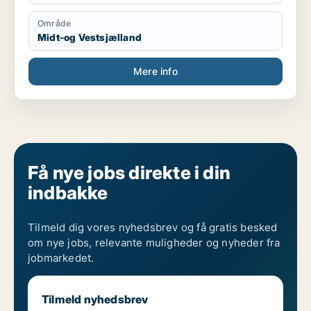
Område
Midt-og Vestsjælland
Mere info
Få nye jobs direkte i din
indbakke
Tilmeld dig vores nyhedsbrev og få gratis besked
om nye jobs, relevante muligheder og nyheder fra
jobmarkedet.
Tilmeld nyhedsbrev