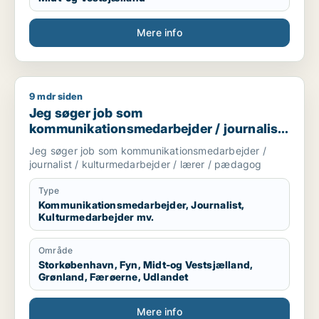
Mere info
9 mdr siden
Jeg søger job som kommunikationsmedarbejder / journalist 
Jeg søger job som
kommunikationsmedarbejder / journalist
/ kulturmedarbejder / lærer / pædagog
Jeg søger job som kommunikationsmedarbejder /
journalist / kulturmedarbejder / lærer / pædagog
Type
Kommunikationsmedarbejder, Journalist,
Kulturmedarbejder mv.
Område
Storkøbenhavn, Fyn, Midt-og Vestsjælland,
Grønland, Færøerne, Udlandet
Mere info