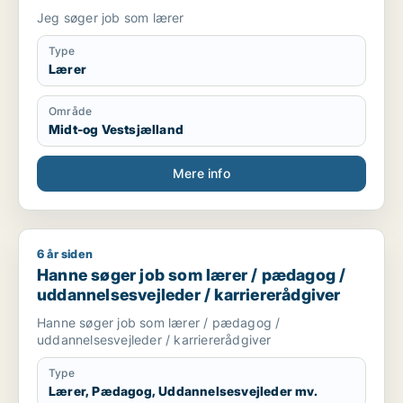
Jeg søger job som lærer
Type
Lærer
Område
Midt-og Vestsjælland
Mere info
6 år siden
Hanne søger job som lærer / pædagog / uddannelsesvejleder
Hanne søger job som lærer / pædagog /
uddannelsesvejleder / karriererådgiver
Hanne søger job som lærer / pædagog /
uddannelsesvejleder / karriererådgiver
Type
Lærer, Pædagog, Uddannelsesvejleder mv.