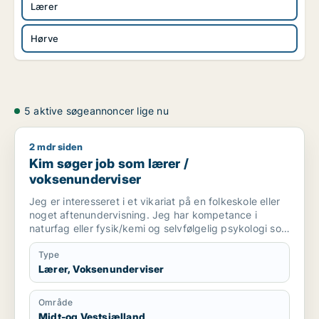
Lærer
Hørve
5 aktive søgeannoncer lige nu
2 mdr siden
Kim søger job som lærer / voksenunderviser
Kim søger job som lærer /
voksenunderviser
Jeg er interesseret i et vikariat på en folkeskole eller
noget aftenundervisning. Jeg har kompetance i
naturfag eller fysik/kemi og selvfølgelig psykologi som
dog ikke er relevant for folkeskolen.
Type
Lærer, Voksenunderviser
Område
Midt-og Vestsjælland