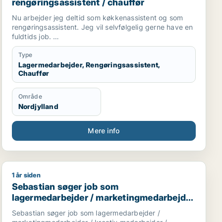
rengøringsassistent / chauffør
Nu arbejder jeg deltid som køkkenassistent og som
rengøringsassistent. Jeg vil selvfølgelig gerne have en
fuldtids job.
Jeg taler engelsk og lidt dansk.
Type
Lagermedarbejder, Rengøringsassistent,
Chauffør
Område
Nordjylland
Mere info
1 år siden
jder / hr-medarbejder
ansport
Sebastian søger job som lagermedarbejder / marketing
Sebastian søger job som
lagermedarbejder / marketingmedarbejder
/ kreativ medarbejder /
Sebastian søger job som lagermedarbejder /
rengøringsassistent /