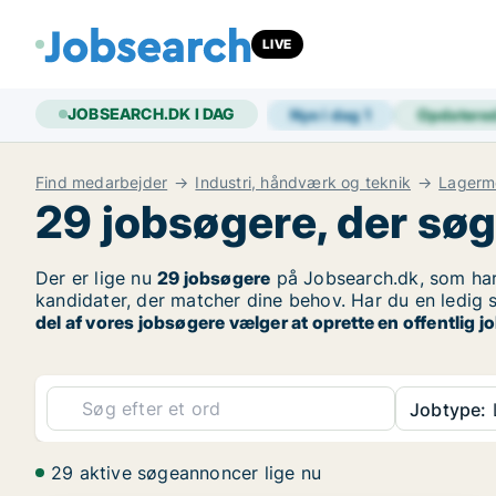
LIVE
JOBSEARCH.DK I DAG
Nye i dag
1
Opdatere
Find medarbejder
Industri, håndværk og teknik
Lagerm
29 jobsøgere, der søg
Der er lige nu
29 jobsøgere
på Jobsearch.dk, som har 
kandidater, der matcher dine behov. Har du en ledig s
del af vores jobsøgere vælger at oprette en offentlig
Jobtype:
29 aktive søgeannoncer lige nu