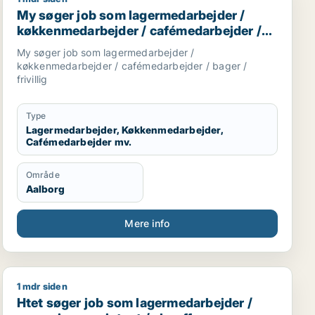
der
jder / driftsleder / ungarbejder / ufaglært
My søger job som lagermedarbejder / køkkenmedarbejde
My søger job som lagermedarbejder /
køkkenmedarbejder / cafémedarbejder /
bager / frivillig
My søger job som lagermedarbejder /
køkkenmedarbejder / cafémedarbejder / bager /
frivillig
Type
Lagermedarbejder, Køkkenmedarbejder,
Cafémedarbejder mv.
Område
Aalborg
Mere info
1 mdr siden
/ produktionschef
Htet søger job som lagermedarbejder / rengøringsassis
Htet søger job som lagermedarbejder /