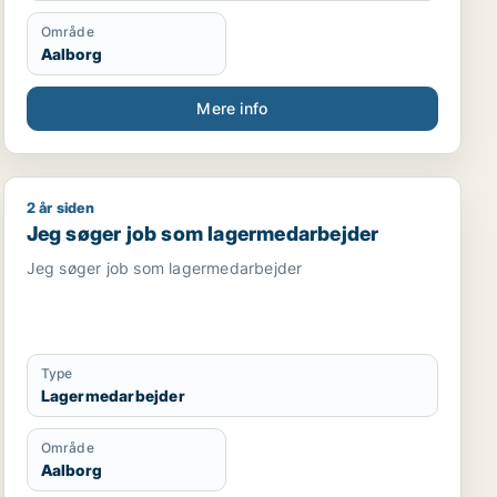
Område
Aalborg
Mere info
2 år siden
er
Jeg søger job som lagermedarbejder
Jeg søger job som lagermedarbejder
Jeg søger job som lagermedarbejder
Type
Lagermedarbejder
Område
Aalborg