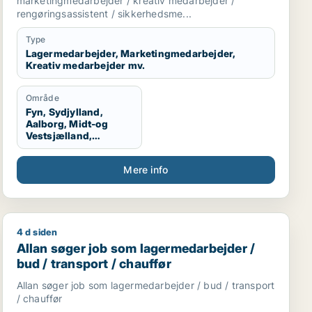
marketingmedarbejder / kreativ medarbejder /
sikkerhedsmedarbejder
rengøringsassistent / sikkerhedsme...
Type
Lagermedarbejder, Marketingmedarbejder,
Kreativ medarbejder mv.
Område
Fyn, Sydjylland,
Aalborg, Midt-og
Vestsjælland,
Sydsjælland, Hele
Danmark, Vestjylland,
Mere info
Midtjylland
4 d siden
eniør / ufaglært / gartner / landbrug
Allan søger job som lagermedarbejder / bud / transpor
Allan søger job som lagermedarbejder /
bud / transport / chauffør
Allan søger job som lagermedarbejder / bud / transport
/ chauffør