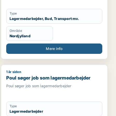
Type
Lagermedarbejder, Bud, Transport mv.
Område
Nordjylland
Mere info
1 år siden
Poul søger job som lagermedarbejder
Poul søger job som lagermedarbejder
Poul søger job som lagermedarbejder
Type
Lagermedarbejder