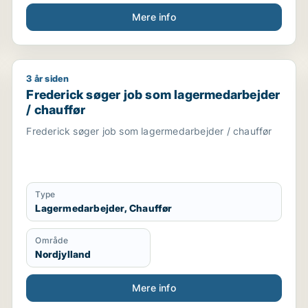
Mere info
3 år siden
jælper / ufaglært / elektroingeniør / forsker
Frederick søger job som lagermedarbejder / chauffø
Frederick søger job som lagermedarbejder
/ chauffør
Frederick søger job som lagermedarbejder / chauffør
Type
Lagermedarbejder, Chauffør
Område
Nordjylland
Mere info