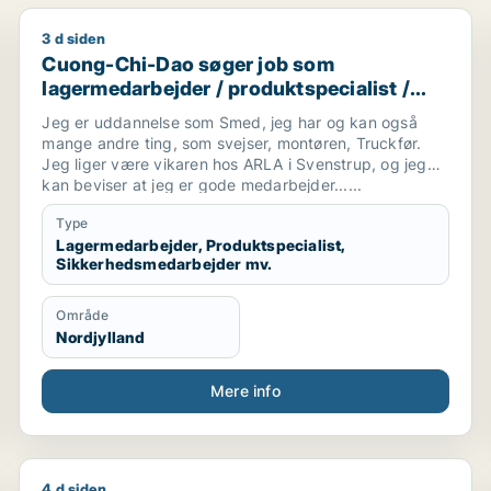
3 d siden
jder / lagermedarbejder / marketingmedarbejder / kreati
Cuong-Chi-Dao søger job som lagermedarbejder / pr
Cuong-Chi-Dao søger job som
lagermedarbejder / produktspecialist /
sikkerhedsmedarbejder / smed /
Jeg er uddannelse som Smed, jeg har og kan også
logistikmedarbejder
mange andre ting, som svejser, montøren, Truckfør.
Jeg liger være vikaren hos ARLA i Svenstrup, og jeg
kan beviser at jeg er gode medarbejder......
Type
Lagermedarbejder, Produktspecialist,
Sikkerhedsmedarbejder mv.
Område
Nordjylland
Mere info
4 d siden