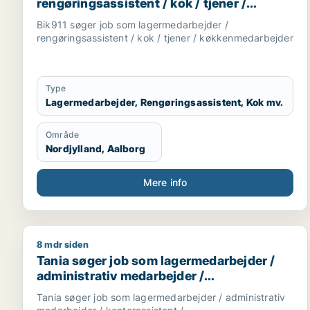
rengøringsassistent / kok / tjener /
køkkenmedarbejder
Bik911 søger job som lagermedarbejder /
rengøringsassistent / kok / tjener / køkkenmedarbejder
Type
Lagermedarbejder, Rengøringsassistent, Kok mv.
Område
Nordjylland, Aalborg
Mere info
8 mdr siden
Tania søger job som lagermedarbejder / administr
Tania søger job som lagermedarbejder /
administrativ medarbejder /
kontorassistent /
Tania søger job som lagermedarbejder / administrativ
kundeservicemedarbejder / hr-