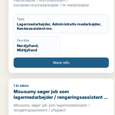
medarbejder / kontorassistent /
medarbejder
kundeservicemedarbejder / hr-medarbejder
Type
Lagermedarbejder, Administrativ medarbejder,
Kontorassistent mv.
Område
Nordjylland,
Midtjylland
Mere info
1 år siden
Mousumy søger job som lagermedarbejder / rengør
Mousumy søger job som
lagermedarbejder / rengøringsassistent /
ufaglært
Mousumy søger job som lagermedarbejder /
rengøringsassistent / ufaglært