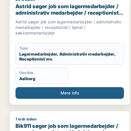
Astrid søger job som lagermedarbejder / administr
Astrid søger job som lagermedarbejder /
administrativ medarbejder / receptionist /
tjener / køkkenmedarbejder
Astrid søger job som lagermedarbejder / administrativ
medarbejder / receptionist / tjener /
køkkenmedarbejder
Type
Lagermedarbejder, Administrativ medarbejder,
Receptionist mv.
Område
Aalborg
Mere info
1 mdr siden
Bik911 søger job som lagermedarbejder / rengøring
Bik911 søger job som lagermedarbejder /