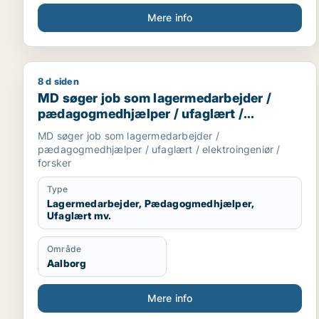
Mere info
8 d siden
MD søger job som lagermedarbejder / pædagogmedh
MD søger job som lagermedarbejder /
pædagogmedhjælper / ufaglært /
elektroingeniør / forsker
MD søger job som lagermedarbejder /
pædagogmedhjælper / ufaglært / elektroingeniør /
forsker
Type
Lagermedarbejder, Pædagogmedhjælper,
Ufaglært mv.
Område
Aalborg
Mere info