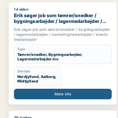
1 d siden
Erik søger job som tømrer/snedker / bygningsarbe
Erik søger job som tømrer/snedker /
bygningsarbejder / lagermedarbejder /
marketingmedarbejder / kreativ
Erik søger job som tømrer/snedker / bygningsarbejder
medarbejder
/ lagermedarbejder / marketingmedarbejder / kreativ
medarbejder
Type
Tømrer/snedker, Bygningsarbejder,
Lagermedarbejder mv.
Område
Nordjylland, Aalborg,
Midtjylland
Mere info
20 d siden