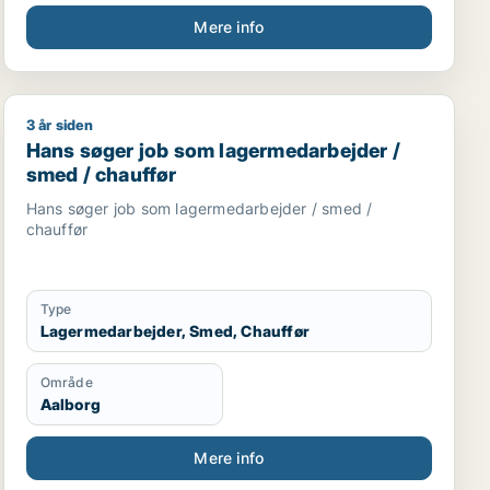
Mere info
3 år siden
r
Hans søger job som lagermedarbejder / smed / chauff
Hans søger job som lagermedarbejder /
smed / chauffør
Hans søger job som lagermedarbejder / smed /
chauffør
Type
Lagermedarbejder, Smed, Chauffør
Område
Aalborg
Mere info