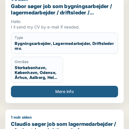
ativ medarbejder / receptionist / tjener / køkkenmedarbej
Gabor søger job som bygningsarbejder / lagermedarbe
Gabor søger job som bygningsarbejder /
lagermedarbejder / driftsleder /
ungarbejder / ufaglært
Hello
I ll send my CV by e-mail if needed.
Type
Bygningsarbejder, Lagermedarbejder, Driftsleder
mv.
Område
Storkøbenhavn,
København, Odense,
Århus, Aalborg, Hele
Danmark
Mere info
1 mdr siden
sassistent / kok / tjener / køkkenmedarbejder
Claudio søger job som lagermedarbejder / ufaglært 
Claudio søger job som lagermedarbejder /