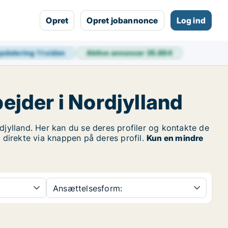
Opret
Opret jobannonce
Log ind
opdatering
1 t siden
Aktive annoncer
35.864
ejder i Nordjylland
ylland. Her kan du se deres profiler og kontakte de
r direkte via knappen på deres profil.
Kun en mindre
Ansættelsesform: