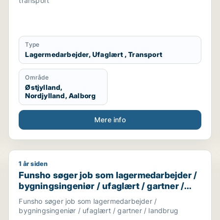
transport
Type
Lagermedarbejder, Ufaglært , Transport
Område
Østjylland,
Nordjylland, Aalborg
Mere info
1 år siden
ingsassistent / ufaglært
Funsho søger job som lagermedarbejder / bygningsing
Funsho søger job som lagermedarbejder /
bygningsingeniør / ufaglært / gartner /
landbrug
Funsho søger job som lagermedarbejder /
bygningsingeniør / ufaglært / gartner / landbrug