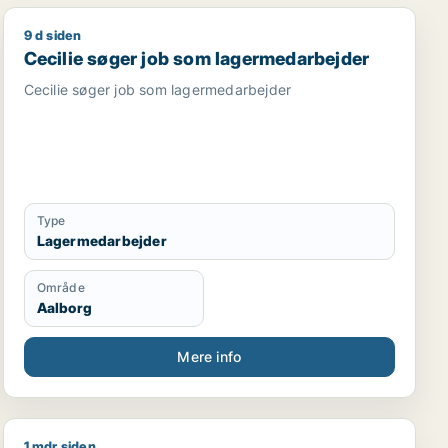
9 d siden
v medarbejder
oduktspecialist / sikkerhedsmedarbejder / smed / logist
Cecilie søger job som lagermedarbejder
Cecilie søger job som lagermedarbejder
Cecilie søger job som lagermedarbejder
Type
Lagermedarbejder
Område
Aalborg
Mere info
1 mdr siden