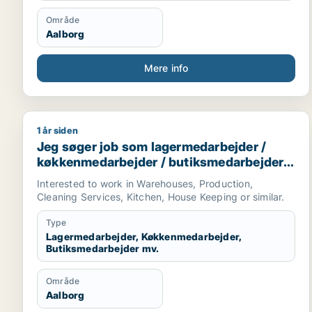
Område
Aalborg
Mere info
1 år siden
Jeg søger job som lagermedarbejder / køkkenmeda
Jeg søger job som lagermedarbejder /
køkkenmedarbejder / butiksmedarbejder /
ufaglært / hotelmedarbejder
Interested to work in Warehouses, Production,
Cleaning Services, Kitchen, House Keeping or similar.
Type
Lagermedarbejder, Køkkenmedarbejder,
Butiksmedarbejder mv.
Område
Aalborg