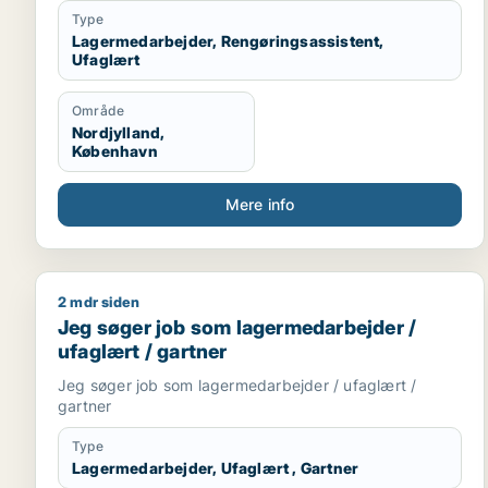
Type
Lagermedarbejder, Rengøringsassistent,
Ufaglært
Område
Nordjylland,
København
Mere info
2 mdr siden
Jeg søger job som lagermedarbejder / ufaglært / 
Jeg søger job som lagermedarbejder /
ufaglært / gartner
Jeg søger job som lagermedarbejder / ufaglært /
gartner
Type
Lagermedarbejder, Ufaglært , Gartner