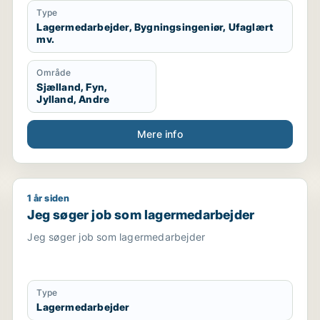
Type
Lagermedarbejder, Bygningsingeniør, Ufaglært
mv.
Område
Sjælland, Fyn,
Jylland, Andre
Mere info
1 år siden
gartner
Jeg søger job som lagermedarbejder
Jeg søger job som lagermedarbejder
Jeg søger job som lagermedarbejder
Type
Lagermedarbejder