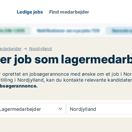
Ledige jobs
Find medarbejder
de 24h
1.505
Notifikationer om nye jobs
728
Seneste 
edarbejder
Nordjylland
er job som lagermedarb
oprettet en jobsøgerannonce med ønske om et job i Nordj
tilling i Nordjylland, kan du kontakte relevante kandidate
 jobsøgerannonce.
Lagermedarbejder
Nordjylland