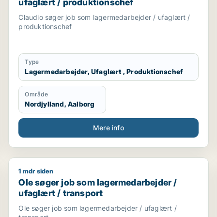
ufaglært / produktionschef
Claudio søger job som lagermedarbejder / ufaglært /
produktionschef
Type
Lagermedarbejder, Ufaglært , Produktionschef
Område
Nordjylland, Aalborg
Mere info
1 mdr siden
ativ medarbejder / kontorassistent / kundeservicemedarbe
Ole søger job som lagermedarbejder / ufaglært / tr
Ole søger job som lagermedarbejder /
ufaglært / transport
Ole søger job som lagermedarbejder / ufaglært /