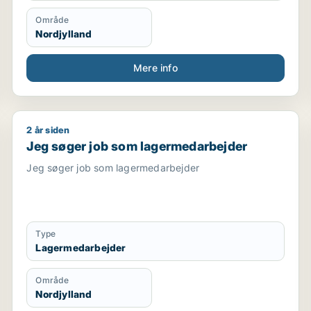
Område
Nordjylland
Mere info
2 år siden
rbejder / butiksmedarbejder / ufaglært / hotelmedarbejd
Jeg søger job som lagermedarbejder
Jeg søger job som lagermedarbejder
Jeg søger job som lagermedarbejder
Type
Lagermedarbejder
Område
Nordjylland