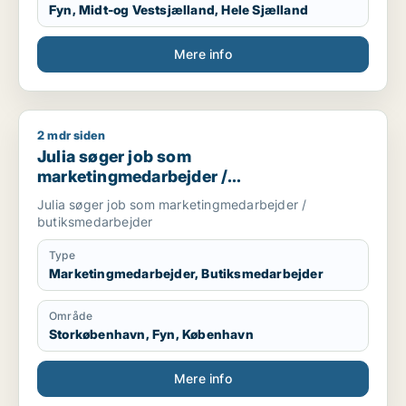
Fyn, Midt-og Vestsjælland, Hele Sjælland
Mere info
2 mdr siden
Julia søger job som marketingmedarbejder / butiksmedarbe
Julia søger job som
marketingmedarbejder /
butiksmedarbejder
Julia søger job som marketingmedarbejder /
butiksmedarbejder
Type
Marketingmedarbejder, Butiksmedarbejder
Område
Storkøbenhavn, Fyn, København
Mere info