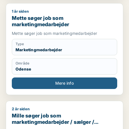
1 år siden
Mette søger job som marketingmedarbejder
Mette søger job som
marketingmedarbejder
Mette søger job som marketingmedarbejder
Type
Marketingmedarbejder
Område
Odense
Mere info
2 år siden
Mille søger job som marketingmedarbejder / sælger / indkøb
Mille søger job som
marketingmedarbejder / sælger /
indkøber / butiksmedarbejder