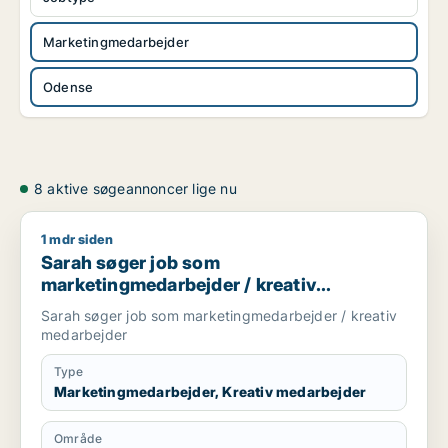
Marketingmedarbejder
Odense
8 aktive søgeannoncer lige nu
1 mdr siden
Sarah søger job som marketingmedarbejder / kreativ medar
Sarah søger job som
marketingmedarbejder / kreativ
medarbejder
Sarah søger job som marketingmedarbejder / kreativ
medarbejder
Type
Marketingmedarbejder, Kreativ medarbejder
Område