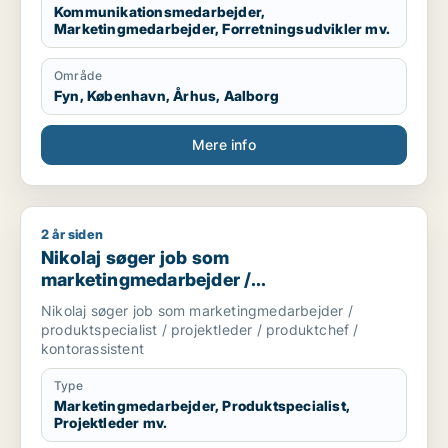
Kommunikationsmedarbejder,
Marketingmedarbejder, Forretningsudvikler mv.
Område
Fyn, København, Århus, Aalborg
Mere info
2 år siden
Nikolaj søger job som marketingmedarbejder / produktspecial
Nikolaj søger job som
marketingmedarbejder /
produktspecialist / projektleder /
Nikolaj søger job som marketingmedarbejder /
produktchef / kontorassistent
produktspecialist / projektleder / produktchef /
kontorassistent
Type
Marketingmedarbejder, Produktspecialist,
Projektleder mv.