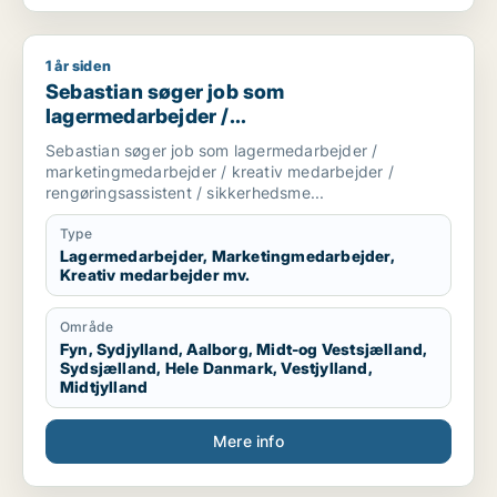
1 år siden
Sebastian søger job som lagermedarbejder / marketingmedar
Sebastian søger job som
lagermedarbejder /
marketingmedarbejder / kreativ
Sebastian søger job som lagermedarbejder /
medarbejder / rengøringsassistent /
marketingmedarbejder / kreativ medarbejder /
sikkerhedsmedarbejder
rengøringsassistent / sikkerhedsme...
Type
Lagermedarbejder, Marketingmedarbejder,
Kreativ medarbejder mv.
Område
Fyn, Sydjylland, Aalborg, Midt-og Vestsjælland,
Sydsjælland, Hele Danmark, Vestjylland,
Midtjylland
Mere info