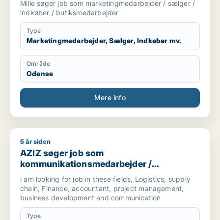
Mille søger job som marketingmedarbejder / sælger /
indkøber / butiksmedarbejder
Type
Marketingmedarbejder, Sælger, Indkøber mv.
Område
Odense
Mere info
5 år siden
AZIZ søger job som kommunikationsmedarbejder / marketingm
AZIZ søger job som
kommunikationsmedarbejder /
marketingmedarbejder /
i am looking for job in these fields, Logistics, supply
forretningsudvikler /
chain, Finance, accountant, project management,
regnskabsmedarbejder / revisor
business development and communication
Type