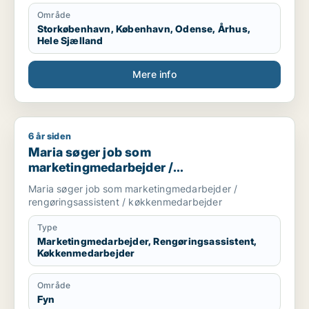
Område
Storkøbenhavn, København, Odense, Århus,
Hele Sjælland
Mere info
6 år siden
Maria søger job som marketingmedarbejder / rengøringsass
Maria søger job som
marketingmedarbejder /
rengøringsassistent /
Maria søger job som marketingmedarbejder /
køkkenmedarbejder
rengøringsassistent / køkkenmedarbejder
Type
Marketingmedarbejder, Rengøringsassistent,
Køkkenmedarbejder
Område
Fyn