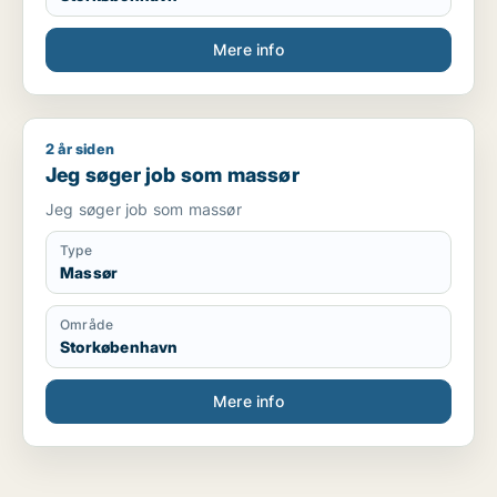
Mere info
2 år siden
Jeg søger job som massør
Jeg søger job som massør
Jeg søger job som massør
Type
Massør
Område
Storkøbenhavn
Mere info