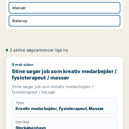
Massør
Ballerup
2 aktive søgeannoncer lige nu
9 mdr siden
Stine søger job som kreativ medarbejder / fysioterapeut / m
Stine søger job som kreativ medarbejder /
fysioterapeut / massør
Stine søger job som kreativ medarbejder /
fysioterapeut / massør
Type
Kreativ medarbejder, Fysioterapeut, Massør
Område
Storkøbenhavn