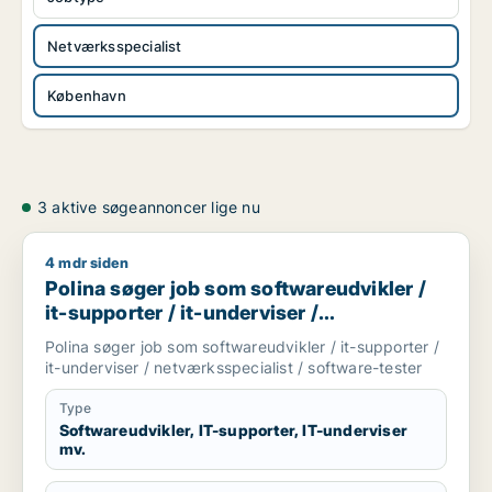
Netværksspecialist
København
3 aktive søgeannoncer lige nu
4 mdr siden
Polina søger job som softwareudvikler / it-supporter / it-und
Polina søger job som softwareudvikler /
it-supporter / it-underviser /
netværksspecialist / software-tester
Polina søger job som softwareudvikler / it-supporter /
it-underviser / netværksspecialist / software-tester
Type
Softwareudvikler, IT-supporter, IT-underviser
mv.