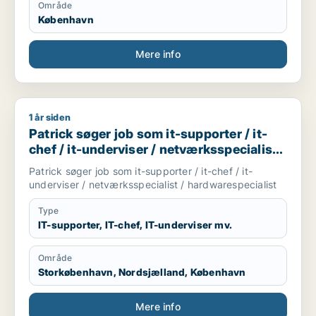
Område
København
Mere info
1 år siden
Patrick søger job som it-supporter / it-chef / it-underviser /
Patrick søger job som it-supporter / it-
chef / it-underviser / netværksspecialist /
hardwarespecialist
Patrick søger job som it-supporter / it-chef / it-
underviser / netværksspecialist / hardwarespecialist
Type
IT-supporter, IT-chef, IT-underviser mv.
Område
Storkøbenhavn, Nordsjælland, København
Mere info