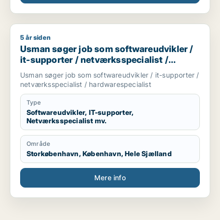
5 år siden
Usman søger job som softwareudvikler / it-supporter / netvæ
Usman søger job som softwareudvikler /
it-supporter / netværksspecialist /
hardwarespecialist
Usman søger job som softwareudvikler / it-supporter /
netværksspecialist / hardwarespecialist
Type
Softwareudvikler, IT-supporter,
Netværksspecialist mv.
Område
Storkøbenhavn, København, Hele Sjælland
Mere info