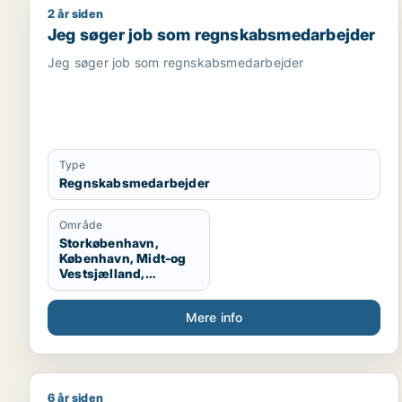
2 år siden
Jeg søger job som regnskabsmedarbejder
Jeg søger job som regnskabsmedarbejder
Jeg søger job som regnskabsmedarbejder
Type
Regnskabsmedarbejder
Område
Storkøbenhavn,
København, Midt-og
Vestsjælland,
Sydsjælland
Mere info
6 år siden
Belinda søger job som regnskabsmedarbejder / kon