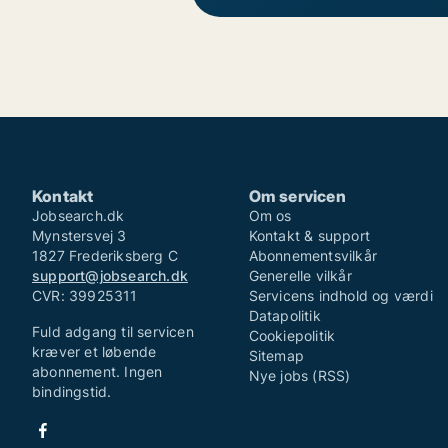
Kontakt
Om servicen
Jobsearch.dk
Om os
Mynstersvej 3
Kontakt & support
1827 Frederiksberg C
Abonnementsvilkår
support@jobsearch.dk
Generelle vilkår
CVR: 39925311
Servicens indhold og værdi
Datapolitik
Fuld adgang til servicen
Cookiepolitik
kræver et løbende
Sitemap
abonnement. Ingen
Nye jobs (RSS)
bindingstid.