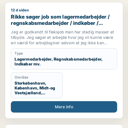
12 d siden
inistrativ medarbejder / receptionist / kontorassistent 
Rikke søger job som lagermedarbejder / regnskabsme
Rikke søger job som lagermedarbejder /
regnskabsmedarbejder / indkøber /
receptionist / maskintekniker
Jeg er godkendt til fleksjob men har stadig masser at
tilbyde. Jeg søger et arbejde hvor jeg vil kunne være
en værdi for arbejdsgiver selvom at jeg ikke kan
arbejde i en fuldtidsstilling. Jeg er ikke bleg for at
prøve noget nyt og søger derfor ikke kun inde for en
Type
bestemt branche
Lagermedarbejder, Regnskabsmedarbejder,
Indkøber mv.
Område
Storkøbenhavn,
København, Midt-og
Vestsjælland,
Sydsjælland, Hele
Sjælland
Mere info