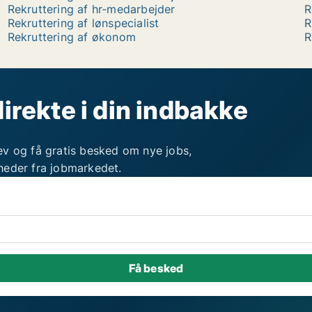
Rekruttering af hr-medarbejder
R
Rekruttering af lønspecialist
R
Rekruttering af økonom
R
direkte i din indbakke
ev og få gratis besked om nye jobs,
heder fra jobmarkedet.