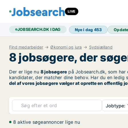
LIVE
JOBSEARCH.DK I DAG
Nye i dag
453
Opdat
Find medarbejder
Økonomi og jura
Sydsjælland
8 jobsøgere, der søge
Der er lige nu
8 jobsøgere
på Jobsearch.dk, som har o
kandidater, der matcher dine behov. Har du en ledig s
del af vores jobsøgere vælger at oprette en offentlig
Jobtype:
1
8 aktive søgeannoncer lige nu