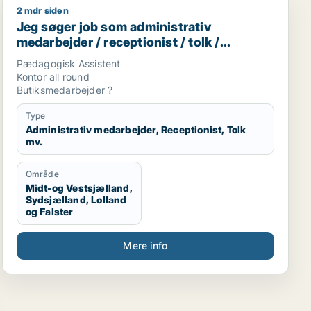
2 mdr siden
 / økonomichef
Jeg søger job som administrativ medarbejder / recepti
Jeg søger job som administrativ
medarbejder / receptionist / tolk /
børnepasser / butiksmedarbejder
Pædagogisk Assistent
Kontor all round
Butiksmedarbejder ?
Type
Administrativ medarbejder, Receptionist, Tolk
mv.
Område
Midt-og Vestsjælland,
Sydsjælland, Lolland
og Falster
Mere info
or / ejendomsfunktionær / kontorassistent