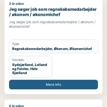
2 år siden
Jeg søger job som regnskabsmedarbejder / økonom
Jeg søger job som regnskabsmedarbejder
/ økonom / økonomichef
Jeg søger job som regnskabsmedarbejder / økonom /
økonomichef
Type
Regnskabsmedarbejder, Økonom, Økonomichef
Område
Sydsjælland, Lolland
og Falster, Hele
Sjælland
Mere info
6 år siden
torassistent
Nicolai søger job som regnskabsmedarbejder / revis