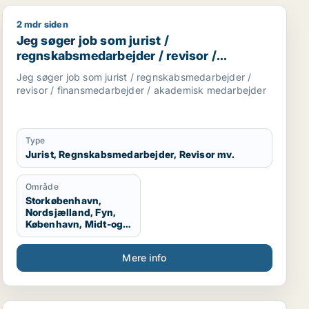
2 mdr siden
/ kundeservicemedarbejder
darbejder / indkøber / receptionist / maskintekniker
Jeg søger job som jurist / regnskabsmedarbejder / re
Jeg søger job som jurist /
regnskabsmedarbejder / revisor /
finansmedarbejder / akademisk
Jeg søger job som jurist / regnskabsmedarbejder /
medarbejder
revisor / finansmedarbejder / akademisk medarbejder
Type
Jurist, Regnskabsmedarbejder, Revisor mv.
Område
Storkøbenhavn,
Nordsjælland, Fyn,
København, Midt-og
Vestsjælland,
Sydsjælland, Hele
Mere info
Sjælland