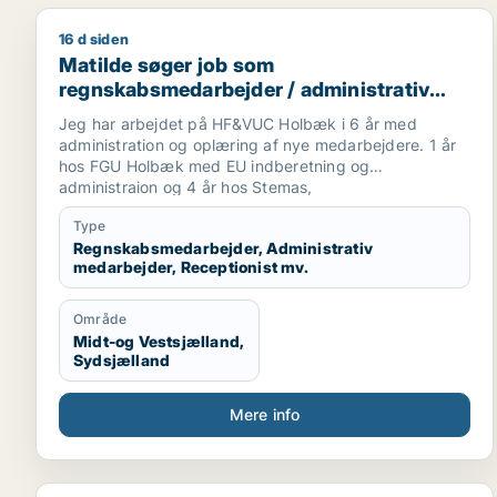
16 d siden
Matilde søger job som regnskabsmedarbejder / adm
Matilde søger job som
regnskabsmedarbejder / administrativ
medarbejder / receptionist /
Jeg har arbejdet på HF&VUC Holbæk i 6 år med
kontorassistent /
administration og oplæring af nye medarbejdere. 1 år
kundeservicemedarbejder
hos FGU Holbæk med EU indberetning og
administraion og 4 år hos Stemas,
Entreprenørvirksomhed som værkførerassistent og
Type
stoppet efter endt barsel med tredje barn og valgt at
Regnskabsmedarbejder, Administrativ
blive fritstillet grundet ændring af arbejdstider. Jeg har
medarbejder, Receptionist mv.
tre skønne drenge og ønsker derfor også en mulighed
for en fleksibel arbejdsplads. Ønsker helst 30-35 timer
da jeg både vil være mere tilstede med mine børn og
Område
samtidig ud og bruge min energi og mit hoved. Jeg
Midt-og Vestsjælland,
elsker at arbejde med regnskaber, tal og mennesker.
Sydsjælland
Jeg får mere energi af at være på og yde en god
service for andre.
Mere info