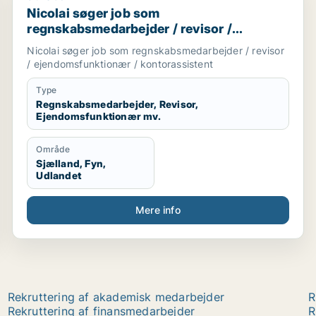
Nicolai søger job som
regnskabsmedarbejder / revisor /
ejendomsfunktionær / kontorassistent
Nicolai søger job som regnskabsmedarbejder / revisor
/ ejendomsfunktionær / kontorassistent
Type
Regnskabsmedarbejder, Revisor,
Ejendomsfunktionær mv.
Område
Sjælland, Fyn,
Udlandet
Mere info
Rekruttering af akademisk medarbejder
R
Rekruttering af finansmedarbejder
R