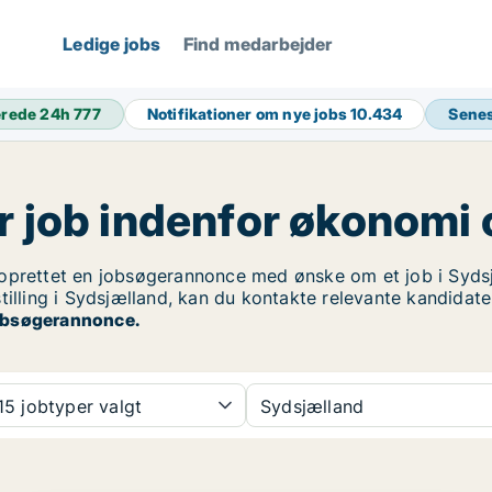
Ledige jobs
Find medarbejder
erede 24h
777
Notifikationer om nye jobs
10.434
Senes
r job indenfor økonomi 
prettet en jobsøgerannonce med ønske om et job i Sydsjæ
tilling i Sydsjælland, kan du kontakte relevante kandidate
 jobsøgerannonce.
5 jobtyper valgt
Sydsjælland