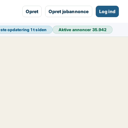
Opret
Opret jobannonce
Log ind
ste opdatering
1 t siden
Aktive annoncer
35.942