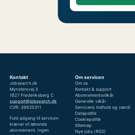
Kontakt
Om servicen
Jobsearch.dk
Om os
Mynstersvej 3
Kontakt & support
1827 Frederiksberg C
Abonnementsvilkår
support@jobsearch.dk
Generelle vilkår
CVR: 39925311
Servicens indhold og værdi
Datapolitik
Fuld adgang til servicen
Cookiepolitik
kræver et løbende
Sitemap
abonnement. Ingen
Nye jobs (RSS)