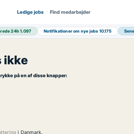
Ledige jobs
Find medarbejder
erede 24h
1.097
Notifikationer om nye jobs
10.175
Sene
 ikke
rykke på en af disse knapper:
uttering
i Danmark.