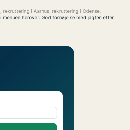
n
,
rekruttering i Aarhus
,
rekruttering i Odense
,
" i menuen herover. God fornøjelse med jagten efter