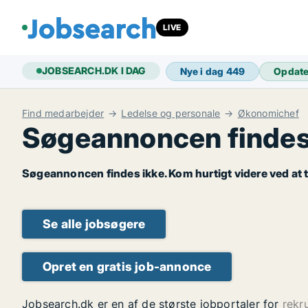
LIVE
JOBSEARCH.DK I DAG
Nye i dag
449
Opdat
Find medarbejder
Ledelse og personale
Økonomichef
Søgeannoncen findes
Søgeannoncen findes ikke. Kom hurtigt videre ved at t
Se alle jobsøgere
Opret en gratis job-annonce
Jobsearch.dk er en af de største jobportaler for
rekr