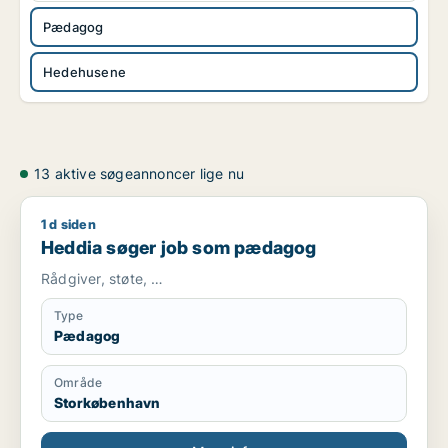
Pædagog
Hedehusene
13 aktive søgeannoncer lige nu
1 d siden
Heddia søger job som pædagog
Heddia søger job som pædagog
Rådgiver, støte, …
Type
Pædagog
Område
Storkøbenhavn