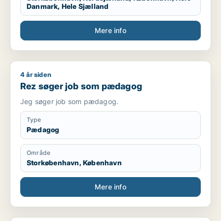
Danmark, Hele Sjælland
Mere info
4 år siden
Rez søger job som pædagog
Rez søger job som pædagog
Jeg søger job som pædagog.
Type
Pædagog
Område
Storkøbenhavn, København
Mere info