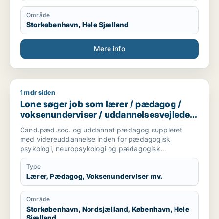
Område
Storkøbenhavn, Hele Sjælland
Mere info
1 mdr siden
Lone søger job som lærer / pædagog / voksenunderviser / ud
Lone søger job som lærer / pædagog /
voksenunderviser / uddannelsesvejleder /
karriererådgiver
Cand.pæd.soc. og uddannet pædagog suppleret
med videreuddannelse inden for pædagogisk
psykologi, neuropsykologi og pædagogisk
intervention. Har mange års erfaring med
undervisning, vejledning og facilitering af lærings- og
Type
udviklingsprocesser for både børn, unge og
Lærer, Pædagog, Voksenunderviser mv.
fagprofessionelle. Besidder stærke didaktiske
kompetencer og arbejder systematisk med udvikling
Område
af læringsmiljøer, klassefællesskaber og professionelle
Storkøbenhavn, Nordsjælland, København, Hele
praksisser, hvor trivsel, deltagelse og læring går hånd
Sjælland