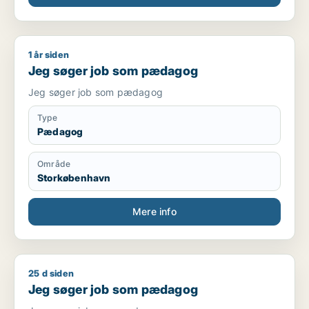
1 år siden
Jeg søger job som pædagog
Jeg søger job som pædagog
Jeg søger job som pædagog
Type
Pædagog
Område
Storkøbenhavn
Mere info
25 d siden
Jeg søger job som pædagog
Jeg søger job som pædagog