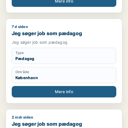
Mere info
7 d siden
Jeg søger job som pædagog
Jeg søger job som pædagog
Jeg søger job som pædagog
Type
Pædagog
Område
København
Mere info
2 mdr siden
Jeg søger job som pædagog
Jeg søger job som pædagog