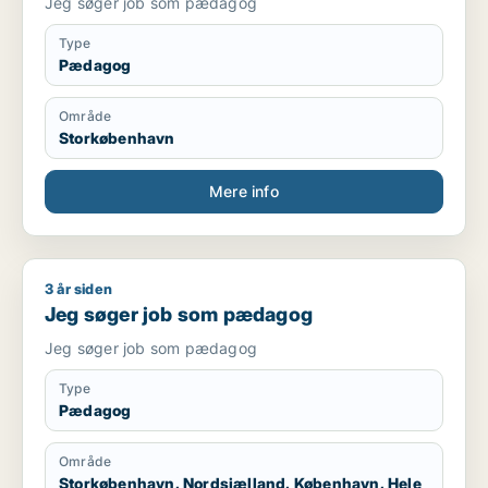
Jeg søger job som pædagog
Type
Pædagog
Område
Storkøbenhavn
Mere info
3 år siden
Jeg søger job som pædagog
Jeg søger job som pædagog
Jeg søger job som pædagog
Type
Pædagog
Område
Storkøbenhavn, Nordsjælland, København, Hele