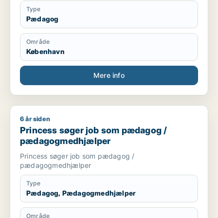
Type
Pædagog
Område
København
Mere info
6 år siden
Princess søger job som pædagog / pædagogmedhjælper
Princess søger job som pædagog /
pædagogmedhjælper
Princess søger job som pædagog /
pædagogmedhjælper
Type
Pædagog, Pædagogmedhjælper
Område