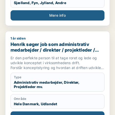
Sjælland, Fyn, Jylland, Andre
Mere info
1 år siden
Henrik søger job som administrativ medarbejder / direktør / p
Henrik søger job som administrativ
medarbejder / direktør / projektleder /
driftsleder / afdelingsleder
Er den perfekte person til at tage roret og lede og
udvikle konceptet i virksomhedens drift.
Forstår konceptstyring og hvordan at driften udvikles
fra start til slut...
Har i brug for den som den som kan se hvordan i skal
Type
komme i gang og styre udviklingen med rolig hånd....
Administrativ medarbejder, Direktør,
Projektleder mv.
så har i fundet en løsning med mig......
Område
Hele Danmark, Udlandet