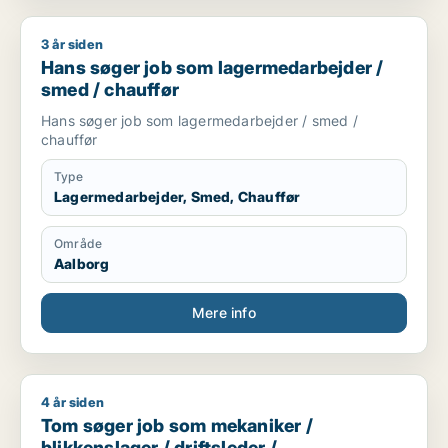
3 år siden
Hans søger job som lagermedarbejder / smed / chauffør
Hans søger job som lagermedarbejder /
smed / chauffør
Hans søger job som lagermedarbejder / smed /
chauffør
Type
Lagermedarbejder, Smed, Chauffør
Område
Aalborg
Mere info
4 år siden
Tom søger job som mekaniker / blikkenslager / driftsleder /
Tom søger job som mekaniker /
blikkenslager / driftsleder /