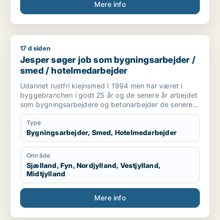
Mere info
17 d siden
Jesper søger job som bygningsarbejder / smed / hotelmeda
Jesper søger job som bygningsarbejder /
smed / hotelmedarbejder
Udannet rustfri klejnsmed I 1994 men har været i
byggebranchen i godt 25 år og de senere år arbejdet
som bygningsarbejdere og betonarbejder de senere
år som kranfører som jeg er pt.
Type
Bygningsarbejder, Smed, Hotelmedarbejder
Område
Sjælland, Fyn, Nordjylland, Vestjylland,
Midtjylland
Mere info