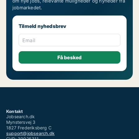
om nye jobs, relevante muligheder og nyheder fra
jobmarkedet.
Tilmeld nyhedsbrev
Email
Kontakt
Jobsearch.dk
Mynstersvej 3
1827 Frederiksberg C
support@jobsearch.dk
CVR: 39925311