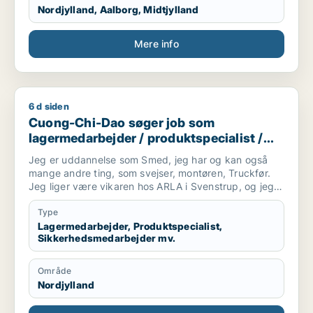
Nordjylland, Aalborg, Midtjylland
Mere info
6 d siden
Cuong-Chi-Dao søger job som lagermedarbejder / produktspe
Cuong-Chi-Dao søger job som
lagermedarbejder / produktspecialist /
sikkerhedsmedarbejder / smed /
Jeg er uddannelse som Smed, jeg har og kan også
logistikmedarbejder
mange andre ting, som svejser, montøren, Truckfør.
Jeg liger være vikaren hos ARLA i Svenstrup, og jeg
kan beviser at jeg er gode medarbejder......
Type
Lagermedarbejder, Produktspecialist,
Sikkerhedsmedarbejder mv.
Område
Nordjylland