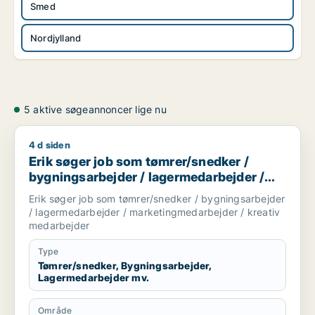
Smed
Nordjylland
5 aktive søgeannoncer lige nu
4 d siden
Erik søger job som tømrer/snedker / bygningsarbejder / la
Erik søger job som tømrer/snedker /
bygningsarbejder / lagermedarbejder /
marketingmedarbejder / kreativ
Erik søger job som tømrer/snedker / bygningsarbejder
medarbejder
/ lagermedarbejder / marketingmedarbejder / kreativ
medarbejder
Type
Tømrer/snedker, Bygningsarbejder,
Lagermedarbejder mv.
Område