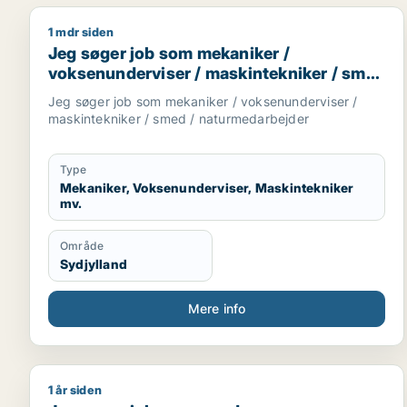
1 mdr siden
Jeg søger job som mekaniker / voksenunderviser /
Jeg søger job som mekaniker /
voksenunderviser / maskintekniker / smed
/ naturmedarbejder
Jeg søger job som mekaniker / voksenunderviser /
maskintekniker / smed / naturmedarbejder
Type
Mekaniker, Voksenunderviser, Maskintekniker
mv.
Område
Sydjylland
Mere info
1 år siden
Jeg søger job som smed