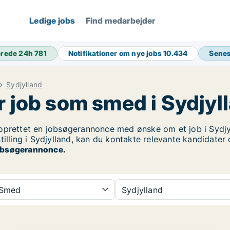
Ledige jobs
Find medarbejder
erede 24h
781
Notifikationer om nye jobs
10.434
Senes
Sydjylland
r job som smed i Sydjyl
prettet en jobsøgerannonce med ønske om et job i Sydjyl
tilling i Sydjylland, kan du kontakte relevante kandidater
 jobsøgerannonce.
Smed
Sydjylland