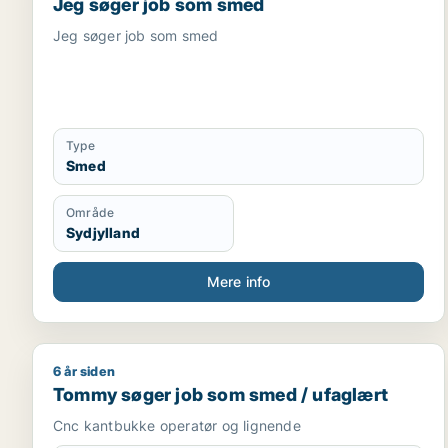
Jeg søger job som smed
Jeg søger job som smed
Type
Smed
Område
Sydjylland
Mere info
6 år siden
Tommy søger job som smed / ufaglært
Tommy søger job som smed / ufaglært
Cnc kantbukke operatør og lignende