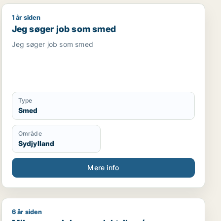
1 år siden
jder / lagermedarbejder / mekaniker / maskintekniker
Jeg søger job som smed
Jeg søger job som smed
Jeg søger job som smed
Type
Smed
Område
Sydjylland
Mere info
6 år siden
ritim medarbejder / smed / naturmedarbejder
Mike søger job som elektriker / tømrer/snedker / byg