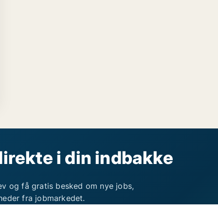
direkte i din indbakke
ev og få gratis besked om nye jobs,
heder fra jobmarkedet.