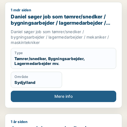
1 mdr siden
 maskintekniker / smed / naturmedarbejder
Daniel søger job som tømrer/snedker / bygningsarbe
Daniel søger job som tømrer/snedker /
bygningsarbejder / lagermedarbejder /
mekaniker / maskintekniker
Daniel søger job som tømrer/snedker /
bygningsarbejder / lagermedarbejder / mekaniker /
maskintekniker
Type
Tømrer/snedker, Bygningsarbejder,
Lagermedarbejder mv.
Område
Sydjylland
Mere info
1 år siden
Jeg søger job som mekaniker / maskintekniker / ma