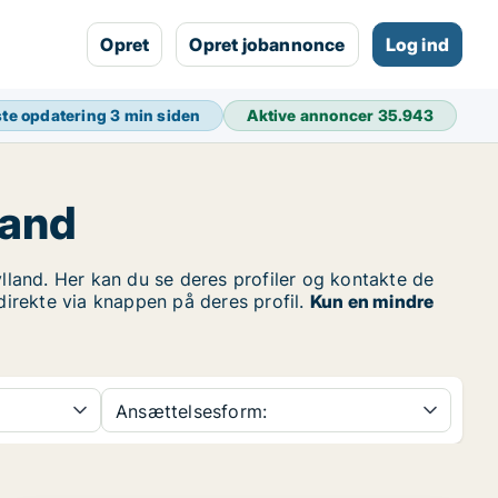
Opret
Opret jobannonce
Log ind
te opdatering
3 min siden
Aktive annoncer
35.943
land
land. Her kan du se deres profiler og kontakte de
 direkte via knappen på deres profil.
Kun en mindre
Ansættelsesform: