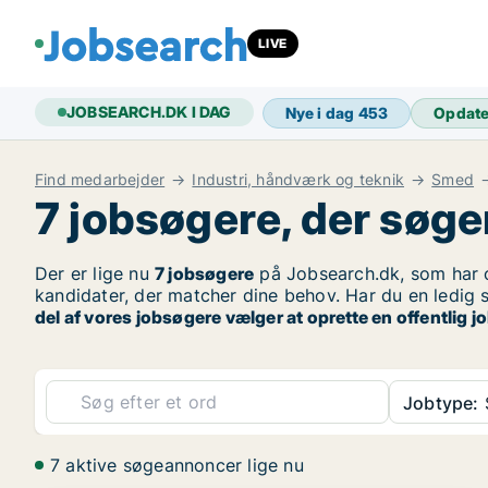
LIVE
JOBSEARCH.DK I DAG
Nye i dag
453
Opdat
Find medarbejder
Industri, håndværk og teknik
Smed
7 jobsøgere, der søge
Der er lige nu
7 jobsøgere
på Jobsearch.dk, som har o
kandidater, der matcher dine behov. Har du en ledig s
del af vores jobsøgere vælger at oprette en offentlig
Jobtype:
7 aktive søgeannoncer lige nu