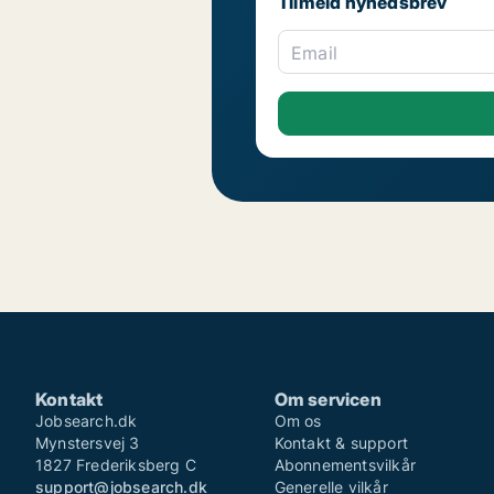
Tilmeld nyhedsbrev
Email
Kontakt
Om servicen
Jobsearch.dk
Om os
Mynstersvej 3
Kontakt & support
1827 Frederiksberg C
Abonnementsvilkår
support@jobsearch.dk
Generelle vilkår