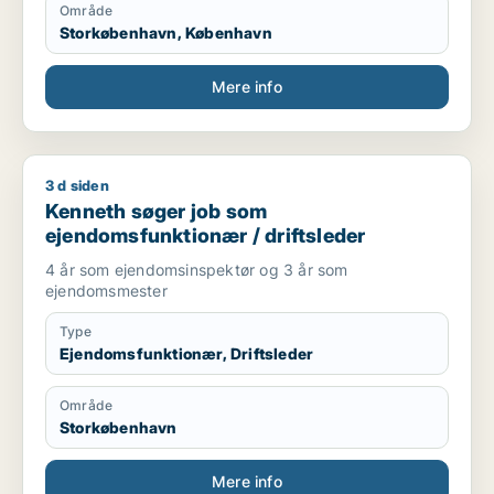
Område
Storkøbenhavn, København
Mere info
3 d siden
Kenneth søger job som ejendomsfunktionær / driftsleder
Kenneth søger job som
ejendomsfunktionær / driftsleder
4 år som ejendomsinspektør og 3 år som
ejendomsmester
Type
Ejendomsfunktionær, Driftsleder
Område
Storkøbenhavn
Mere info