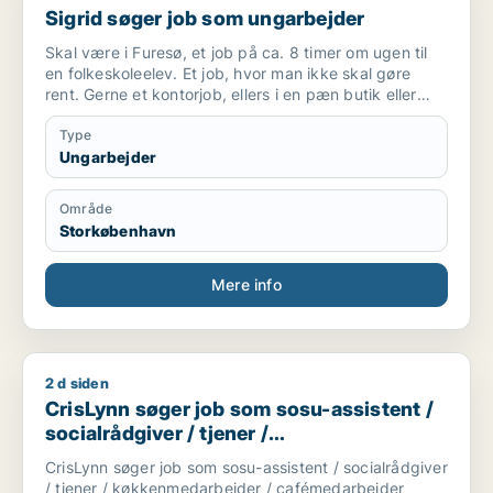
Sigrid søger job som ungarbejder
Skal være i Furesø, et job på ca. 8 timer om ugen til
en folkeskoleelev. Et job, hvor man ikke skal gøre
rent. Gerne et kontorjob, ellers i en pæn butik eller
andet.
Type
Ungarbejder
Område
Storkøbenhavn
Mere info
2 d siden
CrisLynn søger job som sosu-assistent / socialrådgiver / tj
CrisLynn søger job som sosu-assistent /
socialrådgiver / tjener /
køkkenmedarbejder / cafémedarbejder
CrisLynn søger job som sosu-assistent / socialrådgiver
/ tjener / køkkenmedarbejder / cafémedarbejder