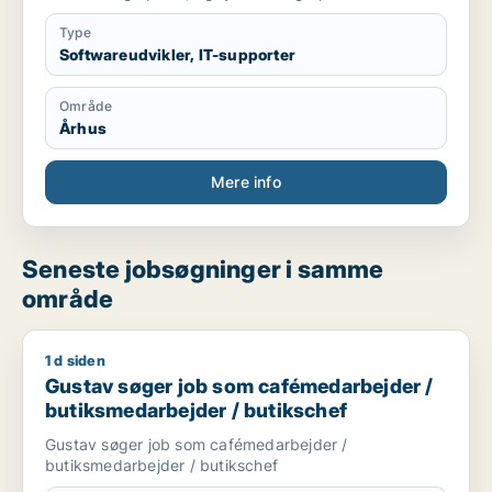
Type
Softwareudvikler, IT-supporter
Område
Århus
Mere info
Seneste jobsøgninger i samme
område
1 d siden
Gustav søger job som cafémedarbejder / butiksmedarbejder 
Gustav søger job som cafémedarbejder /
butiksmedarbejder / butikschef
Gustav søger job som cafémedarbejder /
butiksmedarbejder / butikschef