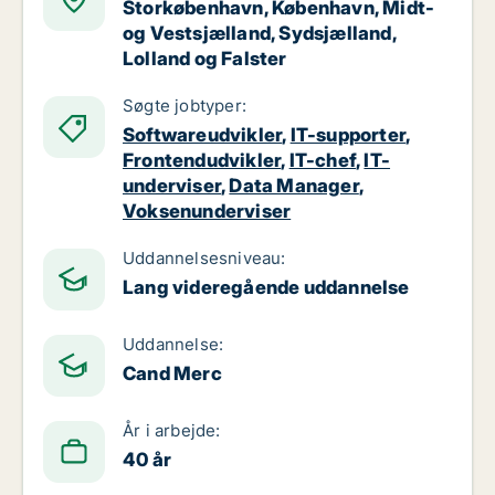
Storkøbenhavn, København, Midt-
og Vestsjælland, Sydsjælland,
Lolland og Falster
Søgte jobtyper:
Softwareudvikler
,
IT-supporter
,
Frontendudvikler
,
IT-chef
,
IT-
underviser
,
Data Manager
,
Voksenunderviser
Uddannelsesniveau:
Lang videregående uddannelse
Uddannelse:
Cand Merc
År i arbejde:
40 år