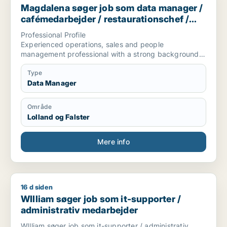
Magdalena søger job som data manager /
cafémedarbejder / restaurationschef /
hotelmedarbejder
Professional Profile
Experienced operations, sales and people
management professional with a strong background
in
hospitality, commercial leadership and operational
Type
coordination. Proven ability to manage teams,
Data Manager
optimise workflows, develop client relationships and
supervise projects. Experienced in technical
Område
coordination, quality control, cooperation with
Lolland og Falster
subcontractors and reading technical drawings.
Core Competencies
Operational Management • Team Leadership • Sales
Mere info
Management • HR Management • Business
Development • Customer Relationship Management •
Project Coordination • Quality Assurance •
Logistics Coordination • Contract Negotiation
16 d siden
WIlliam søger job som it-supporter / administrativ medarbej
WIlliam søger job som it-supporter /
administrativ medarbejder
WIlliam søger job som it-supporter / administrativ