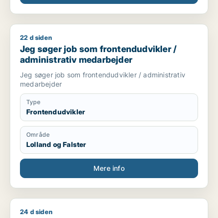
22 d siden
Jeg søger job som frontendudvikler / administrativ medarbe
Jeg søger job som frontendudvikler /
administrativ medarbejder
Jeg søger job som frontendudvikler / administrativ
medarbejder
Type
Frontendudvikler
Område
Lolland og Falster
Mere info
24 d siden
Jeg søger job som data manager / mekaniker / produktions