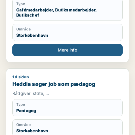
Type
Cafémedarbejder, Butiksmedarbejder,
Butikschef
Område
Storkøbenhavn
Mere info
1 d siden
Heddia søger job som pædagog
Heddia søger job som pædagog
Rådgiver, støte, …
Type
Pædagog
Område
Storkøbenhavn