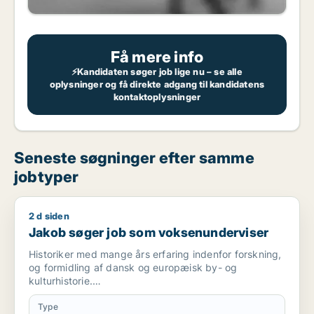
Få mere info
⚡Kandidaten søger job lige nu – se alle
oplysninger og få direkte adgang til kandidatens
kontaktoplysninger
Seneste søgninger efter samme
jobtyper
2 d siden
Jakob søger job som voksenunderviser
Jakob søger job som voksenunderviser
Historiker med mange års erfaring indenfor forskning,
og formidling af dansk og europæisk by- og
kulturhistorie.
Har undervist i lokalhistorie, Danmarkshistorie,
Type