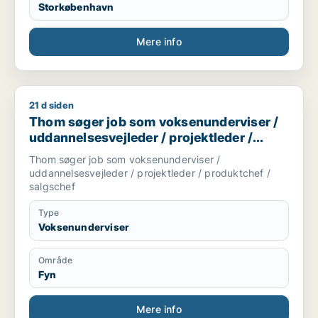
Storkøbenhavn
Mere info
21 d siden
Thom søger job som voksenunderviser / uddannelsesvejleder 
Thom søger job som voksenunderviser /
uddannelsesvejleder / projektleder /
produktchef / salgschef
Thom søger job som voksenunderviser /
uddannelsesvejleder / projektleder / produktchef /
salgschef
Type
Voksenunderviser
Område
Fyn
Mere info