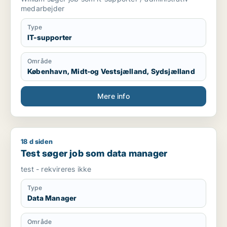
medarbejder
Type
IT-supporter
Område
København, Midt-og Vestsjælland, Sydsjælland
Mere info
18 d siden
Test søger job som data manager
Test søger job som data manager
test - rekvireres ikke
Type
Data Manager
Område