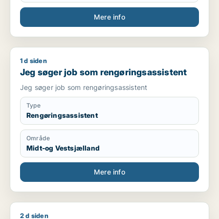
Mere info
1 d siden
Jeg søger job som rengøringsassistent
Jeg søger job som rengøringsassistent
Jeg søger job som rengøringsassistent
Type
Rengøringsassistent
Område
Midt-og Vestsjælland
Mere info
2 d siden
Sigrid søger job som ungarbejder