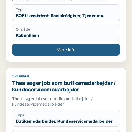
Type
SOSU-assistent, Socialrådgiver, Tjener mv.
Område
København
Mere info
3 d siden
Thea søger job som butiksmedarbejder / kundeservicemeda
Thea søger job som butiksmedarbejder /
kundeservicemedarbejder
Thea søger job som butiksmedarbejder /
kundeservicemedarbejder
Type
Butiksmedarbejder, Kundeservicemedarbejder