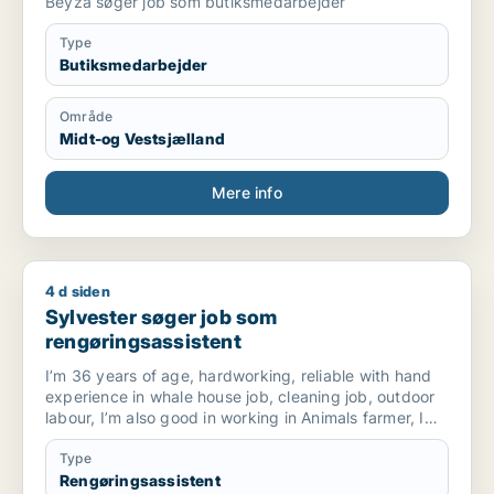
Beyza søger job som butiksmedarbejder
Type
Butiksmedarbejder
Område
Midt-og Vestsjælland
Mere info
4 d siden
Sylvester søger job som rengøringsassistent
Sylvester søger job som
rengøringsassistent
I’m 36 years of age, hardworking, reliable with hand
experience in whale house job, cleaning job, outdoor
labour, I’m also good in working in Animals farmer, I
have done vocational training in Veterinary’s, I’m
physical fit to work in any environment.
Type
I’m quick to learn and follow saft instructions
Rengøringsassistent