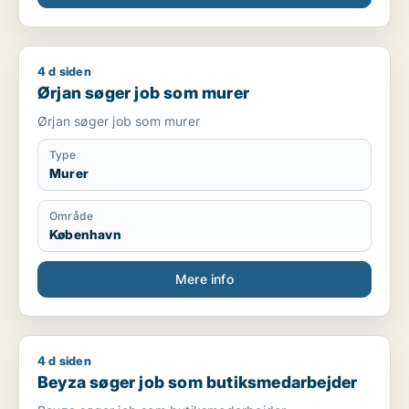
4 d siden
Ørjan søger job som murer
Ørjan søger job som murer
Ørjan søger job som murer
Type
Murer
Område
København
Mere info
4 d siden
Beyza søger job som butiksmedarbejder
Beyza søger job som butiksmedarbejder