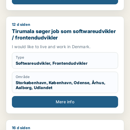
12 d siden
Tirumala søger job som softwareudvikler / frontendudvikler
Tirumala søger job som softwareudvikler
/ frontendudvikler
I would like to live and work in Denmark.
Type
Softwareudvikler, Frontendudvikler
Område
Storkøbenhavn, København, Odense, Århus,
Aalborg, Udlandet
Mere info
16 d siden
Magdalena søger job som data manager / cafémedarbejder /