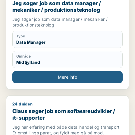
Jeg søger job som data manager /
mekaniker / produktionsteknolog
Jeg søger job som data manager / mekaniker /
produktionsteknolog
Type
Data Manager
Område
Midtjylland
Mere info
24 d siden
Claus søger job som softwareudvikler / it-supporter
Claus søger job som softwareudvikler /
it-supporter
Jeg har erfaring med både detailhandel og transport.
Er omstillings parat, og fyldt med gå på mod.