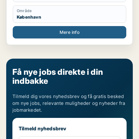
carefully, I’m available for work 90 hrs per month
since I’m still a student, but for now I can work full
Område
time.
København
But if I can be given a student contract I will really
appreciate.
Mere info
Få nye jobs direkte i din
indbakke
Tilmeld dig vores nyhedsbrev og få gratis besked
om nye jobs, relevante muligheder og nyheder fra
jobmarkedet.
Tilmeld nyhedsbrev